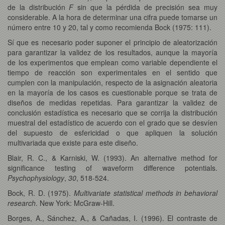
de la distribución
F
sin que la pérdida de precisión sea muy
considerable. A la hora de determinar una cifra puede tomarse un
número entre 10 y 20, tal y como recomienda Bock (1975: 111).
Sí que es necesario poder suponer el principio de aleatorización
para garantizar la validez de los resultados, aunque la mayoría
de los experimentos que emplean como variable dependiente el
tiempo de reacción son experimentales en el sentido que
cumplen con la manipulación, respecto de la asignación aleatoria
en la mayoría de los casos es cuestionable porque se trata de
diseños de medidas repetidas. Para garantizar la validez de
conclusión estadística es necesario que se corrija la distribución
muestral del estadístico de acuerdo con el grado que se desvíen
del supuesto de esfericidad o que apliquen la solución
multivariada que existe para este diseño.
Blair, R. C., & Karniski, W. (1993). An alternative method for
significance testing of waveform difference potentials.
Psychophysiology
,
30
, 518-524.
Bock, R. D. (1975).
Multivariate statistical methods in behavioral
research
. New York: McGraw-Hill.
Borges, A., Sánchez, A., & Cañadas, I. (1996). El contraste de