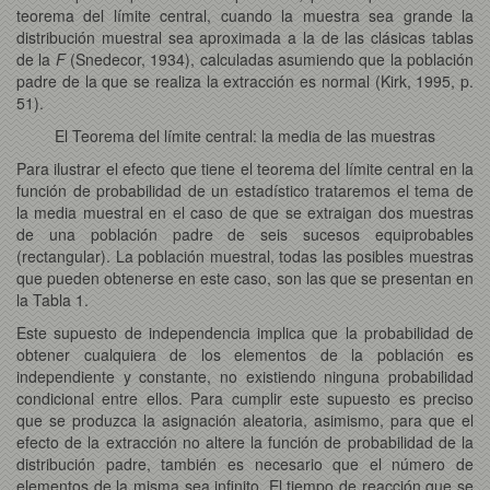
teorema del límite central, cuando la muestra sea grande la
distribución muestral sea aproximada a la de las clásicas tablas
de la
F
(Snedecor, 1934), calculadas asumiendo que la población
padre de la que se realiza la extracción es normal (Kirk, 1995, p.
51).
El Teorema del límite central: la media de las muestras
Para ilustrar el efecto que tiene el teorema del límite central en la
función de probabilidad de un estadístico trataremos el tema de
la media muestral en el caso de que se extraigan dos muestras
de una población padre de seis sucesos equiprobables
(rectangular). La población muestral, todas las posibles muestras
que pueden obtenerse en este caso, son las que se presentan en
la Tabla 1.
Este supuesto de independencia implica que la probabilidad de
obtener cualquiera de los elementos de la población es
independiente y constante, no existiendo ninguna probabilidad
condicional entre ellos. Para cumplir este supuesto es preciso
que se produzca la asignación aleatoria, asimismo, para que el
efecto de la extracción no altere la función de probabilidad de la
distribución padre, también es necesario que el número de
elementos de la misma sea infinito. El tiempo de reacción que se