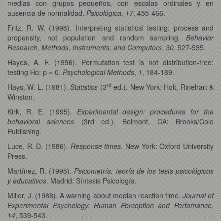
medias con grupos pequeños, con escalas ordinales y en
ausencia de normalidad.
Psicológica
,
17
, 455-466.
Fritz, R. W. (1998). Interpreting statistical testing: process and
propensity, not population and random sampling.
Behavior
Research, Methods, Instruments, and Computers
,
30
, 527-535.
Hayes, A. F. (1996). Permutation test is not distribution-free:
testing Ho: p = 0.
Psychological Methods
,
1
, 184-189.
rd
Hays, W. L. (1981).
Statistics
(3
ed.). New York: Holt, Rinehart &
Winston.
Kirk, R. E. (1995).
Experimental design: procedures for the
behavioral sciences
(3rd ed.). Belmont, CA: Brooks/Cole
Publishing.
Luce, R. D. (1986).
Response times
. New York: Oxford University
Press.
Martínez, R. (1995).
Psicometría: teoría de los tests psicológicos
y educativos
. Madrid: Síntesis Psicología.
Miller, J. (1988). A warning about median reaction time.
Journal of
Experimental Psychology: Human Perception and Perfomance
,
14
, 539-543.