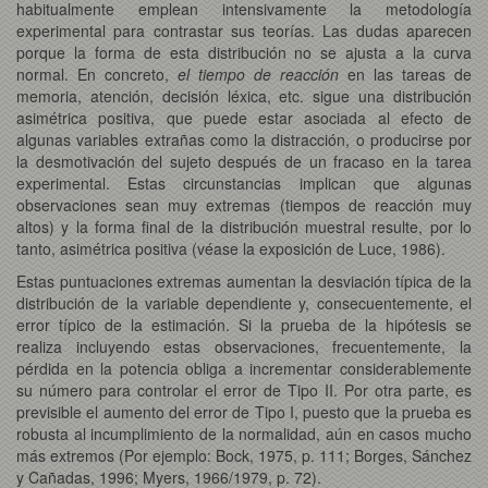
habitualmente emplean intensivamente la metodología
experimental para contrastar sus teorías. Las dudas aparecen
porque la forma de esta distribución no se ajusta a la curva
normal. En concreto,
el tiempo de reacción
en las tareas de
memoria, atención, decisión léxica, etc. sigue una distribución
asimétrica positiva, que puede estar asociada al efecto de
algunas variables extrañas como la distracción, o producirse por
la desmotivación del sujeto después de un fracaso en la tarea
experimental. Estas circunstancias implican que algunas
observaciones sean muy extremas (tiempos de reacción muy
altos) y la forma final de la distribución muestral resulte, por lo
tanto, asimétrica positiva (véase la exposición de Luce, 1986).
Estas puntuaciones extremas aumentan la desviación típica de la
distribución de la variable dependiente y, consecuentemente, el
error típico de la estimación. Si la prueba de la hipótesis se
realiza incluyendo estas observaciones, frecuentemente, la
pérdida en la potencia obliga a incrementar considerablemente
su número para controlar el error de Tipo II. Por otra parte, es
previsible el aumento del error de Tipo I, puesto que la prueba es
robusta al incumplimiento de la normalidad, aún en casos mucho
más extremos (Por ejemplo: Bock, 1975, p. 111; Borges, Sánchez
y Cañadas, 1996; Myers, 1966/1979, p. 72).