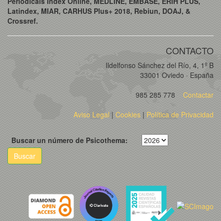
Periodicals Index Online, MEDLINE, EMBASE, ERIH PLUS,
Latindex, MIAR, CARHUS Plus+ 2018, Rebiun, DOAJ, &
Crossref.
CONTACTO
Ildelfonso Sánchez del Río, 4, 1º B
33001 Oviedo · España
985 285 778
Contactar
Aviso Legal
|
Cookies
|
Política de Privacidad
Buscar un número de Psicothema:
Buscar