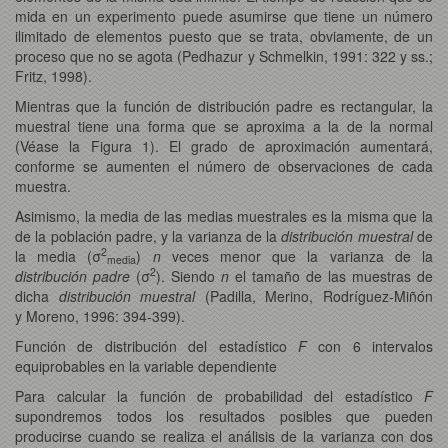
mida en un experimento puede asumirse que tiene un número
ilimitado de elementos puesto que se trata, obviamente, de un
proceso que no se agota (Pedhazur y Schmelkin, 1991: 322 y ss.;
Fritz, 1998).
Mientras que la función de distribución padre es rectangular, la
muestral tiene una forma que se aproxima a la de la normal
(Véase la Figura 1). El grado de aproximación aumentará,
conforme se aumenten el número de observaciones de cada
muestra.
Asimismo, la media de las medias muestrales es la misma que la
de la población padre, y la varianza de la
distribución muestral
de
2
la media (σ
)
n
veces menor que la varianza de la
media
2
distribución padre
(σ
). Siendo
n
el tamaño de las muestras de
dicha
distribución muestral
(Padilla, Merino, Rodríguez-Miñón
y Moreno, 1996: 394-399).
Función de distribución del estadístico
F
con 6 intervalos
equiprobables en la variable dependiente
Para calcular la función de probabilidad del estadístico
F
supondremos todos los resultados posibles que pueden
producirse cuando se realiza el análisis de la varianza con dos