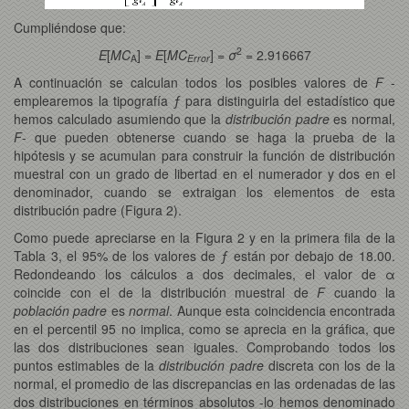
Cumpliéndose que:
2
E
[
MC
] =
E
[
MC
] =
σ
= 2.916667
A
Error
A continuación se calculan todos los posibles valores de
F
-
emplearemos la tipografía ƒ para distinguirla del estadístico que
hemos calculado asumiendo que la
distribución padre
es normal,
F
- que pueden obtenerse cuando se haga la prueba de la
hipótesis y se acumulan para construir la función de distribución
muestral con un grado de libertad en el numerador y dos en el
denominador, cuando se extraigan los elementos de esta
distribución padre (Figura 2).
Como puede apreciarse en la Figura 2 y en la primera fila de la
Tabla 3, el 95% de los valores de ƒ están por debajo de 18.00.
Redondeando los cálculos a dos decimales, el valor de α
coincide con el de la distribución muestral de
F
cuando la
población padre
es
normal
. Aunque esta coincidencia encontrada
en el percentil 95 no implica, como se aprecia en la gráfica, que
las dos distribuciones sean iguales. Comprobando todos los
puntos estimables de la
distribución padre
discreta con los de la
normal, el promedio de las discrepancias en las ordenadas de las
dos distribuciones en términos absolutos -lo hemos denominado