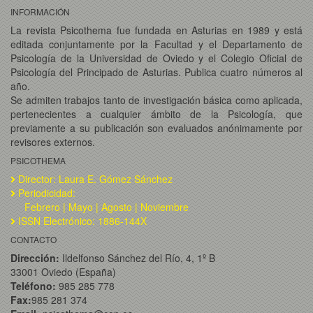
INFORMACIÓN
La revista Psicothema fue fundada en Asturias en 1989 y está
editada conjuntamente por la Facultad y el Departamento de
Psicología de la Universidad de Oviedo y el Colegio Oficial de
Psicología del Principado de Asturias. Publica cuatro números al
año.
Se admiten trabajos tanto de investigación básica como aplicada,
pertenecientes a cualquier ámbito de la Psicología, que
previamente a su publicación son evaluados anónimamente por
revisores externos.
PSICOTHEMA
Director: Laura E. Gómez Sánchez
Periodicidad:
Febrero | Mayo | Agosto | Noviembre
ISSN Electrónico: 1886-144X
CONTACTO
Dirección:
Ildelfonso Sánchez del Río, 4, 1º B
33001 Oviedo (España)
Teléfono:
985 285 778
Fax:
985 281 374