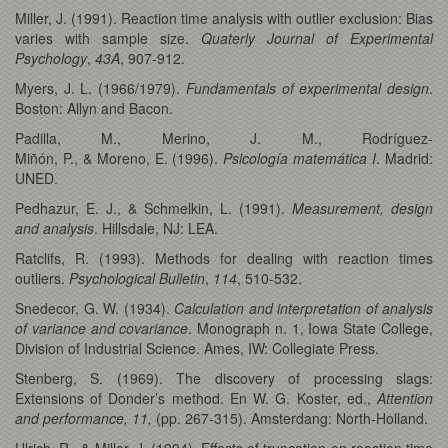
Miller, J. (1991). Reaction time analysis with outlier exclusion: Bias
varies with sample size.
Quaterly Journal of Experimental
Psychology
,
43A
, 907-912.
Myers, J. L. (1966/1979).
Fundamentals of experimental design
.
Boston: Allyn and Bacon.
Padilla, M., Merino, J. M., Rodríguez-
Miñón, P., & Moreno, E. (1996).
Psicología matemática I
. Madrid:
UNED.
Pedhazur, E. J., & Schmelkin, L. (1991).
Measurement, design
and analysis
. Hillsdale, NJ: LEA.
Ratclifs, R. (1993). Methods for dealing with reaction times
outliers.
Psychological Bulletin
,
114
, 510-532.
Snedecor, G. W. (1934).
Calculation and interpretation of analysis
of variance and covariance
. Monograph n. 1, Iowa State College,
Division of Industrial Science. Ames, IW: Collegiate Press.
Stenberg, S. (1969). The discovery of processing slags:
Extensions of Donder’s method. En W. G. Koster, ed.,
Attention
and performance, 11,
(pp. 267-315). Amsterdang: North-Holland.
Ulrich, R., & Miller, J. (1994). Effects of truncation on reaction time