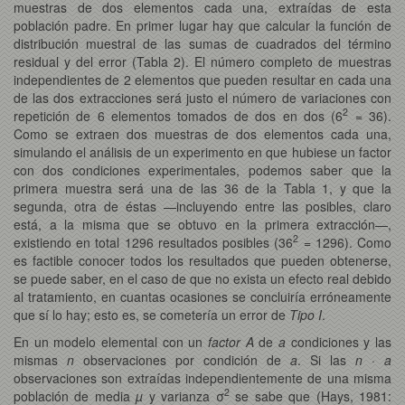
muestras de dos elementos cada una, extraídas de esta
población padre. En primer lugar hay que calcular la función de
distribución muestral de las sumas de cuadrados del término
residual y del error (Tabla 2). El número completo de muestras
independientes de 2 elementos que pueden resultar en cada una
de las dos extracciones será justo el número de variaciones con
2
repetición de 6 elementos tomados de dos en dos (6
= 36).
Como se extraen dos muestras de dos elementos cada una,
simulando el análisis de un experimento en que hubiese un factor
con dos condiciones experimentales, podemos saber que la
primera muestra será una de las 36 de la Tabla 1, y que la
segunda, otra de éstas —incluyendo entre las posibles, claro
está, a la misma que se obtuvo en la primera extracción—,
2
existiendo en total 1296 resultados posibles (36
= 1296). Como
es factible conocer todos los resultados que pueden obtenerse,
se puede saber, en el caso de que no exista un efecto real debido
al tratamiento, en cuantas ocasiones se concluiría erróneamente
que sí lo hay; esto es, se cometería un error de
Tipo I
.
En un modelo elemental con un
factor
A
de
a
condiciones y las
mismas
n
observaciones por condición de
a
. Si las
n
·
a
observaciones son extraídas independientemente de una misma
2
población de media
µ
y varianza σ
se sabe que (Hays, 1981: