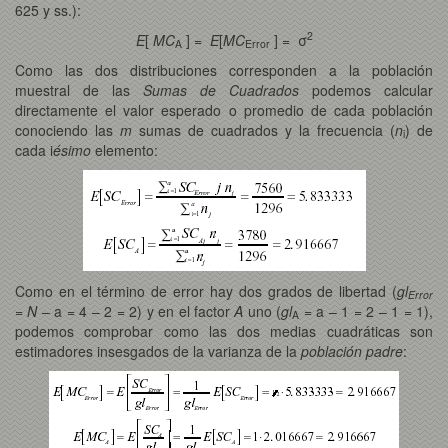
625 y ss.):
2
E
[
MC
] =
E
[
MC
] = σ
A
Error
Como las dos distribuciones corresponden a la población
muestral de las
Sumas de Cuadrados
podemos calcular
directamente el valor esperado o promedio de cada población
conociendo las
m
sumas de cuadrados y la frecuencia (
n
) de
i
cada i
ésimo
elemento:
Como en el término de error hay dos grados de libertad (
gl
Error
=
N
– a = 4 – 2 = 2) y en el factor
A
uno (
gl
= a – 1 = 2 – 1 = 1),
A
podemos comprobar como las dos medias cuadráticas son
estimadores insesgados de la varianza de la
población padre
: