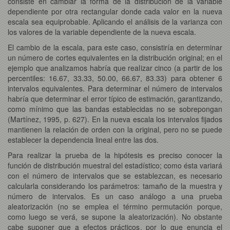
consiste en cambiar la forma de la distribución de la variable
dependiente por otra rectangular donde cada valor en la nueva
escala sea equiprobable. Aplicando el análisis de la varianza con
los valores de la variable dependiente de la nueva escala.
El cambio de la escala, para este caso, consistiría en determinar
un número de cortes equivalentes en la distribución original; en el
ejemplo que analizamos habría que realizar cinco (a partir de los
percentiles: 16.67, 33.33, 50.00, 66.67, 83.33) para obtener 6
intervalos equivalentes. Para determinar el número de intervalos
habría que determinar el error típico de estimación, garantizando,
como mínimo que las bandas establecidas no se sobrepongan
(Martínez, 1995, p. 627). En la nueva escala los intervalos fijados
mantienen la relación de orden con la original, pero no se puede
establecer la dependencia lineal entre las dos.
Para realizar la prueba de la hipótesis es preciso conocer la
función de distribución muestral del estadístico; como ésta variará
con el número de intervalos que se establezcan, es necesario
calcularla considerando los parámetros: tamaño de la muestra y
número de intervalos. Es un caso análogo a una prueba
aleatorización (no se emplea el término permutación porque,
como luego se verá, se supone la aleatorización). No obstante
cabe suponer que a efectos prácticos, por lo que enuncia el