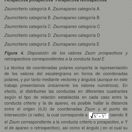
Zsum
criterio categoría A
Zsum
apareo categoría A
Zsum
criterio categoría B
Zsum
apareo categoría B
Zsum
criterio categoría C
Zsum
apareo categoría C
Zsum
criterio categoría D
Zsum
apareo categoría D
Zsum
criterio categoría E
Zsum
apareo categoría E
Figura 4.
Disposición de los valores Zsum prospectivos y
retrospectivos correspondientes a la conducta focal E
La técnica de coordenadas polares comporta la representación
de los valores del escatergrama en forma de coordenadas
polares, y por tanto mediante vectores y ángulos (aunque en este
trabajo presentamos únicamente los valores numéricos). En
efecto, al distribuirse las conductas en diferentes cuadrantes
según el tipo de relación establecida en cada caso entre la
conducta criterio y la de apareo, es posible hallar la distancia
entre el origen (0,0) de coordenadas
Zsum
y el punto de
intersección (o radio), la cual corresponde a
(siendo X
el
Zsum
correspondiente a la conducta criterio o prospectivo, e Y
el de apareo o retrospectivo), así como el ángulo j en el cual su