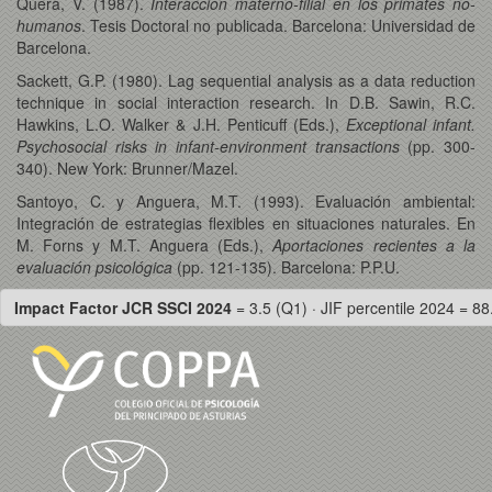
Quera, V. (1987).
Interacción materno-filial en los primates no-
humanos
. Tesis Doctoral no publicada. Barcelona: Universidad de
Barcelona.
Sackett, G.P. (1980). Lag sequential analysis as a data reduction
technique in social interaction research. In D.B. Sawin, R.C.
Hawkins, L.O. Walker & J.H. Penticuff (Eds.),
Exceptional infant.
Psychosocial risks in infant-environment transactions
(pp. 300-
340). New York: Brunner/Mazel.
Santoyo, C. y Anguera, M.T. (1993). Evaluación ambiental:
Integración de estrategias flexibles en situaciones naturales. En
M. Forns y M.T. Anguera (Eds.),
Aportaciones recientes a la
evaluación psicológica
(pp. 121-135). Barcelona: P.P.U.
Impact Factor JCR SSCI 2024
= 3.5 (Q1) · JIF percentile 2024 = 88