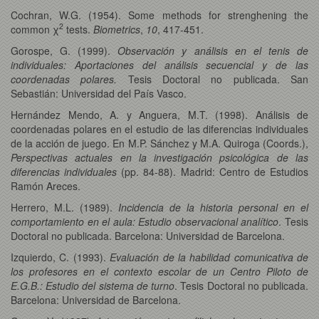
Cochran, W.G. (1954). Some methods for strenghening the
2
common χ
tests.
Biometrics
,
10
, 417-451.
Gorospe, G. (1999).
Observación y análisis en el tenis de
individuales: Aportaciones del análisis secuencial y de las
coordenadas polares.
Tesis Doctoral no publicada. San
Sebastián: Universidad del País Vasco.
Hernández Mendo, A. y Anguera, M.T. (1998). Análisis de
coordenadas polares en el estudio de las diferencias individuales
de la acción de juego. En M.P. Sánchez y M.A. Quiroga (Coords.),
Perspectivas actuales en la investigación psicológica de las
diferencias individuales
(pp. 84-88). Madrid: Centro de Estudios
Ramón Areces.
Herrero, M.L. (1989).
Incidencia de la historia personal en el
comportamiento en el aula: Estudio observacional analítico
. Tesis
Doctoral no publicada. Barcelona: Universidad de Barcelona.
Izquierdo, C. (1993).
Evaluación de la habilidad comunicativa de
los profesores en el contexto escolar de un Centro Piloto de
E.G.B.: Estudio del sistema de turno
. Tesis Doctoral no publicada.
Barcelona: Universidad de Barcelona.