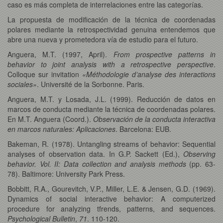
caso es más completa de interrelaciones entre las categorías.
La propuesta de modificación de la técnica de coordenadas
polares mediante la retrospectividad genuina entendemos que
abre una nueva y prometedora vía de estudio para el futuro.
Anguera, M.T. (1997, April).
From prospective patterns in
behavior to joint analysis with a retrospective perspective
.
Colloque sur invitation
«Méthodologie d’analyse des interactions
sociales»
. Université de la Sorbonne. Paris.
Anguera, M.T. y Losada, J.L. (1999). Reducción de datos en
marcos de conducta mediante la técnica de coordenadas polares.
En M.T. Anguera (Coord.).
Observación de la conducta interactiva
en marcos naturales: Aplicaciones
. Barcelona: EUB.
Bakeman, R. (1978). Untangling streams of behavior: Sequential
analyses of observation data. In G.P. Sackett (Ed.),
Observing
behavior. Vol. II: Data collection and analysis methods
(pp. 63-
78). Baltimore: University Park Press.
Bobbitt, R.A., Gourevitch, V.P., Miller, L.E. & Jensen, G.D. (1969).
Dynamics of social interactive behavior: A computerized
procedure for analyzing tfrends, patterns, and sequences.
Psychological Bulletin
,
71
. 110-120.