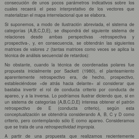
consecución de unos pocos parámetros indicativos sobre los
cuales recaerá el peso interpretativo de los vectores que
materializan el mapa interrelacional que se elabora.
Si suponemos, a modo de ilustración abreviada, el sistema de
categorías {A,B,C,D,E}, se dispondrá del siguiente sistema de
relaciones desde ambas perspectivas -retrospectiva y
prospectiva-, y, en consecuencia, se obtendrán las siguientes
matrices de valores
z
(tantas matrices como veces se aplica la
técnica de análisis secuencial de retardos):
No obstante, cuando la técnica de coordenadas polares fue
propuesta inicialmente por Sackett (1980), el planteamiento
aparentemente retrospectivo era, de hecho, prospectivo,
estableciéndose «de atrás hacia delante» al considerar que
bastaba invertir el rol de conducta criterio por conducta de
apareo, y a la inversa. Lo podríamos ilustrar diciendo que, si en
un sistema de categorías {A,B,C,D,E} interesa obtener el patrón
retrospectivo de E (conducta criterio), según esta
conceptualización se obtendría considerando A, B, C y D como
criterio, pero contemplando sólo E como apareo. Consideramos
que se trata de una
retrospectividad impropia
.
A partir de una propuesta que realizamos recientemente