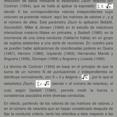
reducción de datos mediante el estadístico
Zsum
descrito por
Cochran (1954), que se halla al aplicar la expresión
siendo X los correspondientes valores independientes cuyo
volumen se pretende reducir -aquí las matrices de valores
z
-, y g
el número de ellos. Este parámetro
Zsum
lo aplicaron Bobbitt,
Gourevitch, Miller & Jensen (1969) en el estudio de relaciones
interactivas materno-filiales en primates, y Sackett (1980) en la
ocurrencia de una única conducta (habla/no habla) en un grupo
de sujetos asistentes a una serie de reuniones. En nuestro país
se pueden hallar aplicaciones de coordenadas polares en Quera
(1987), Herrero (1989), Izquierdo (1993), Hernández Mendo y
Anguera (1998), Gorospe (1999) y Anguera y Losada (1999).
La técnica de Cochran (1954) se basa en el principio de que la
suma de un número N de puntuaciones
z
independientes se
distribuye normalmente, con X = 0 y &sigma =
, por lo que el
estadístico
Zsum=
(siendo n el número de retardos), el
cual, según Sackett (1980), permite medir la fuerza o
consistencia asociativa entre diversas conductas.
En efecto, partiendo de los valores de las matrices de valores
z
en el número de retardos que se hayan considerado después de
fijar la conducta criterio, tanto los referidos a ésta respecto a las