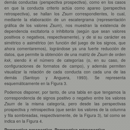
demás conductas (perspectiva prospectiva), como en los casos
en que la conducta criterio actúa como apareo (perspectiva
retrospectiva), se hallan los
Zsum
correspondientes, lo cual,
mediante la elaboración de un escatergrama (representación
gráfica de los valores
Zsum
), nos muestran la existencia de
dependencia excitatoria o inhibitoria (según que sean valores
positivos o negativos, respectivamente), y de si su carácter es
simétrico o asimétrico (en función del juego de los signos, que
ahora comentaremos), lográndose ya una fuerte reducción de
datos, que permite la obtención de una matriz de
Zsum
de orden
k
x
k
, siendo
k
el número de categorías (o, en su caso, de
configuraciones de formatos de campo), y además permiten
visualizar la relación de cada conducta con cada una de las
demás (Santoyo y Anguera, 1993). Se representa
esquemáticamente en la Figura 3.
Podemos disponer, por tanto, de una tabla en que tengamos la
correspondencia de signos positivo o negativo entre los valores
Zsum
de la misma categoría, pero desde las perspectivas
prospectiva y retrospectiva (que serán los valores de la columna
y fila sombreadas, respectivamente, de la Figura 3), tal como se
indica en la Figura 4.
Perspectiva prospectiva Perspectiva retrospectiva