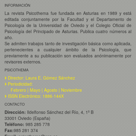
INFORMACIÓN
La revista Psicothema fue fundada en Asturias en 1989 y está
editada conjuntamente por la Facultad y el Departamento de
Psicología de la Universidad de Oviedo y el Colegio Oficial de
Psicología del Principado de Asturias. Publica cuatro números al
año.
Se admiten trabajos tanto de investigación básica como aplicada,
pertenecientes a cualquier ámbito de la Psicología, que
previamente a su publicación son evaluados anónimamente por
revisores externos.
PSICOTHEMA
Director: Laura E. Gómez Sánchez
Periodicidad:
Febrero | Mayo | Agosto | Noviembre
ISSN Electrónico: 1886-144X
CONTACTO
Dirección:
Ildelfonso Sánchez del Río, 4, 1º B
33001 Oviedo (España)
Teléfono:
985 285 778
Fax:
985 281 374