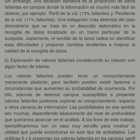
Sin embargo, una situación llamativa es la proporción de datos
faltantes en campos donde la información es mucho más fácil de
obtener, por ejemplo: ‘Perfil de la vía’ (13% faltantes) y ‘Pendiente
de la vía’ (11% faltantes). Una indagación más detenida del caso
demostraría que se trata de un descuido sistemático en la
recogida de datos localizado en un tramo particular de la
autopista. Justamente, el sentido de la tarea radica en identificar
esas dificultades y proponer cambios tendientes a mejorar la
calidad de la recogida de datos.
b) Exploración de valores faltantes considerando su relación con
algún factor de interés:
Los valores faltantes pueden tener un comportamiento
meramente aleatorio, pero también pueden existir factores o
circunstancias que aumenten su probabilidad de ocurrencia. Por
ello, además de detectar campos susceptibles a presentar
valores faltantes podemos explorar su comportamiento respecto
a otros campos de información. Las posibilidades en ese sentido
son muchas, dependiendo básicamente del nivel de profundidad
que queramos alcanzar en el análisis. A los fines de este trabajo,
ejemplificaremos con un caso muy sencillo para mostrar la
utilidad que puede encontrarse en este tipo de actividades. Las
gráficas 5 y 6 presentan los valores faltantes en los campos ‘perfil