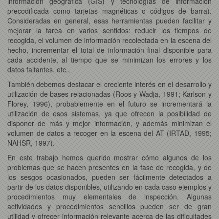
información geográfica (GIS) y tecnologías de información
precodificada como tarjetas magnéticas o códigos de barra).
Consideradas en general, esas herramientas pueden facilitar y
mejorar la tarea en varios sentidos: reducir los tiempos de
recogida, el volumen de información recolectada en la escena del
hecho, incrementar el total de información final disponible para
cada accidente, al tiempo que se minimizan los errores y los
datos faltantes, etc.,
También debemos destacar el creciente interés en el desarrollo y
utilización de bases relacionadas (Roos y Wadja, 1991; Karlson y
Florey, 1996), probablemente en el futuro se incrementará la
utilización de esos sistemas, ya que ofrecen la posibilidad de
disponer de más y mejor información, y además minimizan el
volumen de datos a recoger en la escena del AT (IRTAD, 1995;
NAHSR, 1997).
En este trabajo hemos querido mostrar cómo algunos de los
problemas que se hacen presentes en la fase de recogida, y de
los sesgos ocasionados, pueden ser fácilmente detectados a
partir de los datos disponibles, utilizando en cada caso ejemplos y
procedimientos muy elementales de inspección. Algunas
actividades y procedimientos sencillos pueden ser de gran
utilidad y ofrecer información relevante acerca de las dificultades