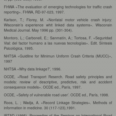
FHWA «The evaluation of emerging technologies for traffic crash
reporting». FHWA, RD-97-023, 1997.
Karlson, T.; Florey, M. «Nonfatal motor vehicle crash injury:
Wisconsin’s experience whit linked data systems». Wisconsin
Medical Journal. May 1996 pp. (301-304).
Montoro, L.; Carbonell, E.; Sanmatín, A.; Tortosa, F. «Seguridad
Vial: del factor humano a las nuevas tecnologías». Edit. Síntesis
Psicológica, 1995.
NHTSA «Guidline for Minimun Uniform Crash Criteria (MUCC)»,
1997
NHTSA «Why data linkage?’, 1996.
OCDE, «Road Transport Reserch. Road safety principles and
models: review of descriptive, predictive, risk and accident
consequence models». OCDE ed., París, 1997.
OCDE, «Safety of vulnerable road user’. OCDE ed., París, 1998.
Roos, L. ; Wadja, A. «Record Linkage Strategies». Methods of
information in medicine. 30 (117-123),1991.
IRTAD (1995). Proceedigs of the Seminar on International Road