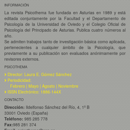
INFORMACIÓN
La revista Psicothema fue fundada en Asturias en 1989 y está
editada conjuntamente por la Facultad y el Departamento de
Psicología de la Universidad de Oviedo y el Colegio Oficial de
Psicología del Principado de Asturias. Publica cuatro números al
año.
Se admiten trabajos tanto de investigación básica como aplicada,
pertenecientes a cualquier ámbito de la Psicología, que
previamente a su publicación son evaluados anónimamente por
revisores externos.
PSICOTHEMA
Director: Laura E. Gómez Sánchez
Periodicidad:
Febrero | Mayo | Agosto | Noviembre
ISSN Electrónico: 1886-144X
CONTACTO
Dirección:
Ildelfonso Sánchez del Río, 4, 1º B
33001 Oviedo (España)
Teléfono:
985 285 778
Fax:
985 281 374