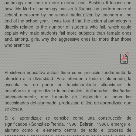
pathology and men a more external one. Besides it focuses on
how this kind of pathology has an influence on performance at
school, measured by the school marks given by teachers at the
end of the school year. It was found that the external pathology is
directly related to the number of students who fail, which could
explain why male students fail more subjects than female ones
and, among, girls, why the aggressive ones fail more than those
who aren’t so.
El sistema educativo actual tiene como principio fundamental la
atención a la diversidad. Para atender a todo el alumnado, la
escuela ha de poner en funcionamiento situaciones de
enseñanza y aprendizaje intencionales, deliberadas, diseñadas
adecuadamente, que tratando de responder a todas las
necesidades del alumnado, produzcan el tipo de aprendizaje que
se desea.
Si el aprendizaje se concibe como una construcción de
significados (González-Pienda, 1996; Beltrán, 1996), emerge el
alumno como el elemento central de todo el proceso de
enseñanza y aprendizaje, pues en definitiva ha de ser él quien, al