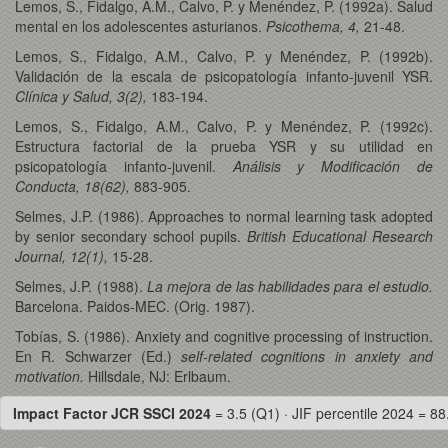
Lemos, S., Fidalgo, A.M., Calvo, P. y Menéndez, P. (1992a). Salud
mental en los adolescentes asturianos.
Psicothema, 4,
21-48.
Lemos, S., Fidalgo, A.M., Calvo, P. y Menéndez, P. (1992b).
Validación de la escala de psicopatología infanto-juvenil YSR.
Clínica y Salud, 3(2),
183-194.
Lemos, S., Fidalgo, A.M., Calvo, P. y Menéndez, P. (1992c).
Estructura factorial de la prueba YSR y su utilidad en
psicopatología infanto-juvenil.
Análisis y Modificación de
Conducta, 18(62),
883-905.
Selmes, J.P. (1986). Approaches to normal learning task adopted
by senior secondary school pupils.
British Educational Research
Journal, 12(1),
15-28.
Selmes, J.P. (1988).
La mejora de las habilidades para el estudio.
Barcelona. Paidos-MEC. (Orig. 1987).
Tobías, S. (1986). Anxiety and cognitive processing of instruction.
En R. Schwarzer (Ed.)
self-related cognitions in anxiety and
motivation.
Hillsdale, NJ: Erlbaum.
Impact Factor JCR SSCI 2024
= 3.5 (Q1) · JIF percentile 2024 = 88