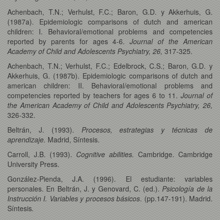
Achenbach, T.N.; Verhulst, F.C.; Baron, G.D. y Akkerhuis, G.
(1987a). Epidemiologic comparisons of dutch and american
children: I. Behavioral/emotional problems and competencies
reported by parents for ages 4-6.
Journal of the American
Academy of Child and Adolescents Psychiatry, 26,
317-325.
Achenbach, T.N.; Verhulst, F.C.; Edelbrock, C.S.; Baron, G.D. y
Akkerhuis, G. (1987b). Epidemiologic comparisons of dutch and
american children: II. Behavioral/emotional problems and
competencies reported by teachers for ages 6 to 11.
Journal of
the American Academy of Child and Adolescents Psychiatry, 26,
326-332.
Beltrán, J. (1993).
Procesos, estrategias y técnicas de
aprendizaje.
Madrid, Síntesis.
Carroll, J.B. (1993).
Cognitive abilities.
Cambridge. Cambridge
University Press.
González-Pienda, J.A. (1996). El estudiante: variables
personales. En Beltrán, J. y Genovard, C. (ed.).
Psicología de la
Instrucción I. Variables y procesos básicos
. (pp.147-191).
Madrid.
Síntesis
.