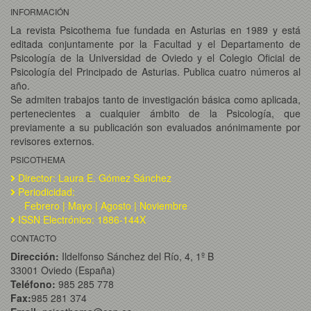
INFORMACIÓN
La revista Psicothema fue fundada en Asturias en 1989 y está
editada conjuntamente por la Facultad y el Departamento de
Psicología de la Universidad de Oviedo y el Colegio Oficial de
Psicología del Principado de Asturias. Publica cuatro números al
año.
Se admiten trabajos tanto de investigación básica como aplicada,
pertenecientes a cualquier ámbito de la Psicología, que
previamente a su publicación son evaluados anónimamente por
revisores externos.
PSICOTHEMA
Director: Laura E. Gómez Sánchez
Periodicidad:
Febrero | Mayo | Agosto | Noviembre
ISSN Electrónico: 1886-144X
CONTACTO
Dirección:
Ildelfonso Sánchez del Río, 4, 1º B
33001 Oviedo (España)
Teléfono:
985 285 778
Fax:
985 281 374