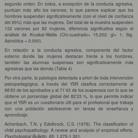
segundo orden. En todos, a excepción de la conducta agresiva,
puntúan más alto los varones, lo que parece explicar que los
hombres suspendan significativamente (con el nivel de confianza
del 95%) más que las mujeres. Del total de la muestra suspenden
132 varones por 82 mujeres, diferencia significativa según el
análisis de Kruskal-Wallis (Chi-cuadrado= 15,202; gl= 1; Sig.
Asintótica = 0.000).
En relación a la conducta agresiva, componente del factor
externo donde las mujeres destacan frente a los hombres,
también las alumnas suspensas son significativamente más
agresivas que las demás (Tabla 4)
Por otra parte, la patología detectada a priori de toda intervención
psicopedagógica, a través del YSR clasifica correctamente al
88’83 de los aprobados y al 71’43 de los suspensos con lo que se
obtiene un porcentaje global del 82’23 %, lo que permite indicar
que el YSR es un cuestionario útil para el profesional que trabaja
con una población adolescente en tareas de enseñanza y
aprendizaje.
Achenbach, T.N. y Edelbrock, C.S. (1978). The classification of
child psychopathology: A review and analysis of empirical efforts.
Psychological Bulletin, 85,
1.275-1.301.