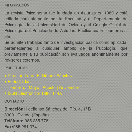
INFORMACIÓN
La revista Psicothema fue fundada en Asturias en 1989 y está
editada conjuntamente por la Facultad y el Departamento de
Psicología de la Universidad de Oviedo y el Colegio Oficial de
Psicología del Principado de Asturias. Publica cuatro números al
año.
Se admiten trabajos tanto de investigación básica como aplicada,
pertenecientes a cualquier ámbito de la Psicología, que
previamente a su publicación son evaluados anónimamente por
revisores externos.
PSICOTHEMA
Director: Laura E. Gómez Sánchez
Periodicidad:
Febrero | Mayo | Agosto | Noviembre
ISSN Electrónico: 1886-144X
CONTACTO
Dirección:
Ildelfonso Sánchez del Río, 4, 1º B
33001 Oviedo (España)
Teléfono:
985 285 778
Fax:
985 281 374