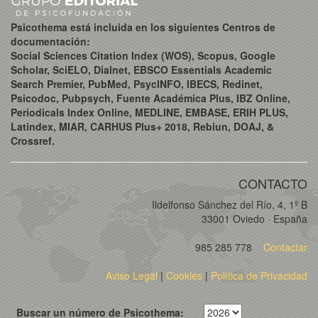
Psicothema está incluida en los siguientes Centros de
documentación:
Social Sciences Citation Index (WOS), Scopus, Google
Scholar, SciELO, Dialnet, EBSCO Essentials Academic
Search Premier, PubMed, PsycINFO, IBECS, Redinet,
Psicodoc, Pubpsych, Fuente Académica Plus, IBZ Online,
Periodicals Index Online, MEDLINE, EMBASE, ERIH PLUS,
Latindex, MIAR, CARHUS Plus+ 2018, Rebiun, DOAJ, &
Crossref.
CONTACTO
Ildelfonso Sánchez del Río, 4, 1º B
33001 Oviedo · España
985 285 778
Contactar
Aviso Legal
|
Cookies
|
Política de Privacidad
Buscar un número de Psicothema: