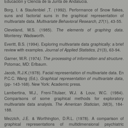
Educación y Ciencia de la Junta de Andalucía.
Borg, I. & Staufenbiel ,T. (1992). Performance of Snow flakes,
suns and factorial suns in the graphical representation of
multivariate data.
Multivariate Behavioral Research, 27
(1), 43-55.
Cleveland, W.S. (1985).
The elements of graphing data
.
Monterey: Wadsworth.
Everitt, B.S. (1994). Exploring multivariate data graphically: a brief
review with examples.
Journal of Applied Statistics, 21
(3), 63-94.
Garner, W.R. (1974
). The processing of information and structure
.
Potomac, MD: Erlbaum.
Jacob, R.J.K.(1978). Facial representation of multivariate data. En
P.C.C. Wang (Ed.).
Graphical representation of multivariate data
,
(pp- 143-168). New York: Academic press.
Lambertina, W.J., Freni-Titulaer, W.J. & Louv, W.C. (1984).
Comparisons of some graphical methods for exploratory
multivariate data analysis.
The American Statician, 38
(3), 184-
188.
Mezzich, J.E. & Worthington, D.R.L. (1978). A comparison of
graphical representations of multidimensional psychiatric