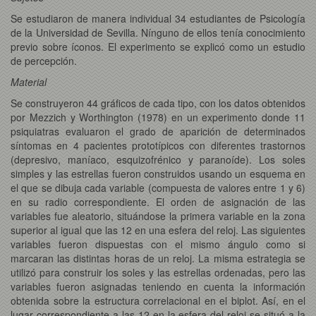
Se estudiaron de manera individual 34 estudiantes de Psicología
de la Universidad de Sevilla. Nínguno de ellos tenía conocimiento
previo sobre íconos. El experimento se explicó como un estudio
de percepción.
Material
Se construyeron 44 gráficos de cada tipo, con los datos obtenidos
por Mezzich y Worthington (1978) en un experimento donde 11
psiquiatras evaluaron el grado de aparición de determinados
síntomas en 4 pacientes prototípicos con diferentes trastornos
(depresivo, maníaco, esquizofrénico y paranoíde). Los soles
simples y las estrellas fueron construidos usando un esquema en
el que se dibuja cada variable (compuesta de valores entre 1 y 6)
en su radio correspondiente. El orden de asignación de las
variables fue aleatorio, situándose la primera variable en la zona
superior al igual que las 12 en una esfera del reloj. Las siguientes
variables fueron dispuestas con el mismo ángulo como si
marcaran las distintas horas de un reloj. La misma estrategia se
utilizó para construir los soles y las estrellas ordenadas, pero las
variables fueron asignadas teniendo en cuenta la información
obtenida sobre la estructura correlacional en el biplot. Así, en el
lugar correspondiente a las 12 en la esfera del reloj se situó a la