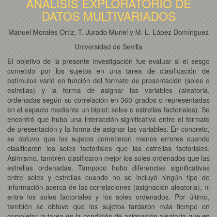
ANÁLISIS EXPLORATORIO DE
DATOS MULTIVARIADOS
Manuel Morales Ortiz, T. Jurado Muriel y M. L. López Domínguez
Universidad de Sevilla
El objetivo de la presente investigación fue evaluar si el sesgo
cometido por los sujetos en una tarea de clasificación de
estímulos varió en función del formato de presentación (soles o
estrellas) y la forma de asignar las variables (aleatoria,
ordenadas según su correlación en 360 grados o representadas
en el espacio mediante un biplot: soles o estrellas factoriales). Se
encontró que hubo una interacción significativa entre el formato
de presentación y la forma de asignar las variables. En concreto,
se obtuvo que los sujetos cometieron menos errores cuando
clasificaron los soles factoriales que las estrellas factoriales.
Asimismo, también clasificaron mejor los soles ordenados que las
estrellas ordenadas. Tampoco hubo diferencias significativas
entre soles y estrellas cuando no se incluyó ningún tipo de
información acerca de las correlaciones (asignación aleatoria), ni
entre los soles factoriales y los soles ordenados. Por último,
también se obtuvo que los sujetos tardaron más tiempo en
completar la tarea en la condición de asignación aleatoria que en