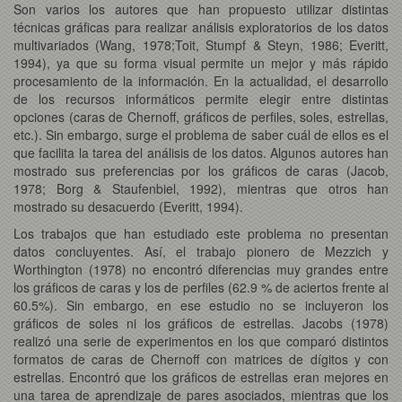
Son varios los autores que han propuesto utilizar distintas
técnicas gráficas para realizar análisis exploratorios de los datos
multivariados (Wang, 1978;Toit, Stumpf & Steyn, 1986; Everitt,
1994), ya que su forma visual permite un mejor y más rápido
procesamiento de la información. En la actualidad, el desarrollo
de los recursos informáticos permite elegir entre distintas
opciones (caras de Chernoff, gráficos de perfiles, soles, estrellas,
etc.). Sin embargo, surge el problema de saber cuál de ellos es el
que facilita la tarea del análisis de los datos. Algunos autores han
mostrado sus preferencias por los gráficos de caras (Jacob,
1978; Borg & Staufenbiel, 1992), mientras que otros han
mostrado su desacuerdo (Everitt, 1994).
Los trabajos que han estudiado este problema no presentan
datos concluyentes. Así, el trabajo pionero de Mezzich y
Worthington (1978) no encontró diferencias muy grandes entre
los gráficos de caras y los de perfiles (62.9 % de aciertos frente al
60.5%). Sin embargo, en ese estudio no se incluyeron los
gráficos de soles ni los gráficos de estrellas. Jacobs (1978)
realizó una serie de experimentos en los que comparó distintos
formatos de caras de Chernoff con matrices de dígitos y con
estrellas. Encontró que los gráficos de estrellas eran mejores en
una tarea de aprendizaje de pares asociados, mientras que los