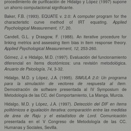
procedimiento de purificación de Hidalgo y López (1997) supone
un ahorro computacional significante.
Baker, F.B. (1993). EQUATE v. 2.0: A computer program for the
characteristic curve method of IRT equating.
Applied
Psychological Measurement, 17
, 20.
Candell, G.L. y Drasgow, F. (1988). An iterative procedure for
linking metrics and assessing item bias in item response theory.
Applied Psychological Measurement, 12,
253-260.
Gómez, J. e Hidalgo, M.D. (1997). Evaluación del funcionamiento
diferencial en ítems dicotómicos: una revisión metodológica.
Anuario de Psicología, 74,
3-32.
Hidalgo, M.D. y López, J.A. (1995).
SIMULA 2.0: Un programa
para la simulación de vectores de respuesta al ítem.
Demostración de software presentada al IV Symposium de
Metodología de las CC. del Comportamiento, La Manga, Murcia.
Hidalgo, M.D. y López, J.A. (1997).
Detección del DIF en ítems
politómicos e igualación iterativa: comparación entre las medidas
de área de Raju y el estadístico de Lord.
Comunicación
presentada en el V Congreso de Metodología de las CC.
Humanas y Sociales, Sevilla.