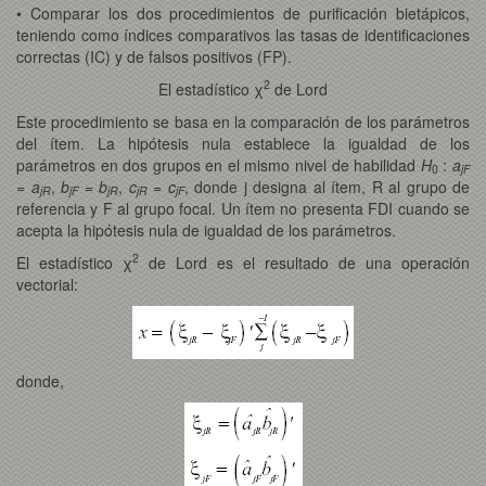
• Comparar los dos procedimientos de purificación bietápicos,
teniendo como índices comparativos las tasas de identificaciones
correctas (IC) y de falsos positivos (FP).
2
El estadístico χ
de Lord
Este procedimiento se basa en la comparación de los parámetros
del ítem. La hipótesis nula establece la igualdad de los
parámetros en dos grupos en el mismo nivel de habilidad
H
:
a
0
jF
=
a
,
b
=
b
,
c
=
c
, donde j designa al ítem, R al grupo de
jR
jF
jR
jR
jF
referencia y F al grupo focal. Un ítem no presenta FDI cuando se
acepta la hipótesis nula de igualdad de los parámetros.
2
El estadístico χ
de Lord es el resultado de una operación
vectorial:
donde,