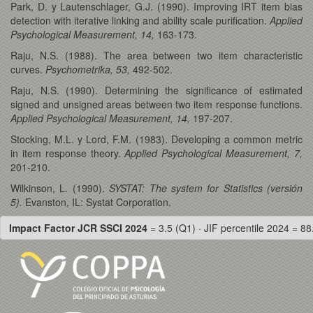
Park, D. y Lautenschlager, G.J. (1990). Improving IRT item bias
detection with iterative linking and ability scale purification.
Applied
Psychological Measurement, 14,
163-173.
Raju, N.S. (1988). The area between two item characteristic
curves.
Psychometrika, 53,
492-502.
Raju, N.S. (1990). Determining the significance of estimated
signed and unsigned areas between two item response functions.
Applied Psychological Measurement, 14,
197-207.
Stocking, M.L. y Lord, F.M. (1983). Developing a common metric
in item response theory.
Applied Psychological Measurement, 7,
201-210.
Wilkinson, L. (1990).
SYSTAT: The system for Statistics (versión
5).
Evanston, IL: Systat Corporation.
Impact Factor JCR SSCI 2024
= 3.5 (Q1) · JIF percentile 2024 = 88