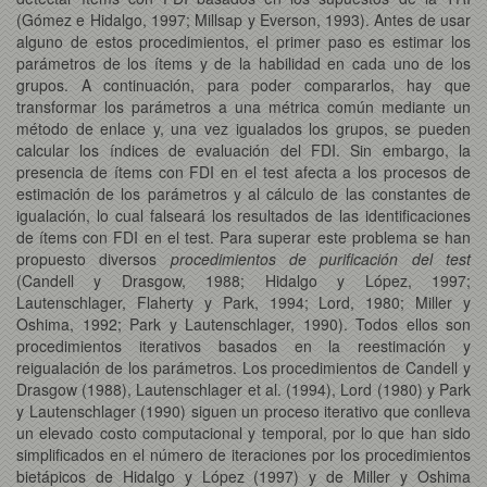
(Gómez e Hidalgo, 1997; Millsap y Everson, 1993). Antes de usar
alguno de estos procedimientos, el primer paso es estimar los
parámetros de los ítems y de la habilidad en cada uno de los
grupos. A continuación, para poder compararlos, hay que
transformar los parámetros a una métrica común mediante un
método de enlace y, una vez igualados los grupos, se pueden
calcular los índices de evaluación del FDI. Sin embargo, la
presencia de ítems con FDI en el test afecta a los procesos de
estimación de los parámetros y al cálculo de las constantes de
igualación, lo cual falseará los resultados de las identificaciones
de ítems con FDI en el test. Para superar este problema se han
propuesto diversos
procedimientos de purificación del test
(Candell y Drasgow, 1988; Hidalgo y López, 1997;
Lautenschlager, Flaherty y Park, 1994; Lord, 1980; Miller y
Oshima, 1992; Park y Lautenschlager, 1990). Todos ellos son
procedimientos iterativos basados en la reestimación y
reigualación de los parámetros. Los procedimientos de Candell y
Drasgow (1988), Lautenschlager et al. (1994), Lord (1980) y Park
y Lautenschlager (1990) siguen un proceso iterativo que conlleva
un elevado costo computacional y temporal, por lo que han sido
simplificados en el número de iteraciones por los procedimientos
bietápicos de Hidalgo y López (1997) y de Miller y Oshima