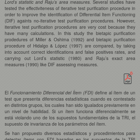
Lord’s statistic and Raju’s area measures.
Several studies have
tested the effectiviteness of iterative test purification procedure in
order to improve the identification of Differential Item Functioning
(DIF) againts no-iterative test purification procedures. However,
iterative test purification procedures are very cost because they
have many calculations. In this study the bietapic purification
prodedures of Miller & Oshima (1992) and bietapic purification
procedure of Hidalgo & López (1997) are compared, by taking
into account correct identifications and false positives rates, and
carrying out Lord’s statistic (1980) and Raju’s exact area
measures (1990) like DIF assessing measures.
El
Funcionamiento Diferencial del Ítem (FDI)
define al ítem de un
test que presenta diferencias estadísticas cuando es contestado
en distintos grupos, los cuales han sido igualados previamente en
un nivel de habilidad. Si un ítem funciona diferencialmente se
está violando uno de los supuestos fundamentales de la TRI, el
supuesto de invarianza de los parámetros del ítem.
Se han propuesto diversos estadísticos y procedimientos para
detectar ítems con FDI basados en los supuestos de la TRI