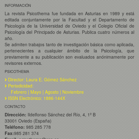
INFORMACIÓN
La revista Psicothema fue fundada en Asturias en 1989 y está
editada conjuntamente por la Facultad y el Departamento de
Psicología de la Universidad de Oviedo y el Colegio Oficial de
Psicología del Principado de Asturias. Publica cuatro números al
año.
Se admiten trabajos tanto de investigación básica como aplicada,
pertenecientes a cualquier ámbito de la Psicología, que
previamente a su publicación son evaluados anónimamente por
revisores externos.
PSICOTHEMA
Director: Laura E. Gómez Sánchez
Periodicidad:
Febrero | Mayo | Agosto | Noviembre
ISSN Electrónico: 1886-144X
CONTACTO
Dirección:
Ildelfonso Sánchez del Río, 4, 1º B
33001 Oviedo (España)
Teléfono:
985 285 778
Fax:
985 281 374