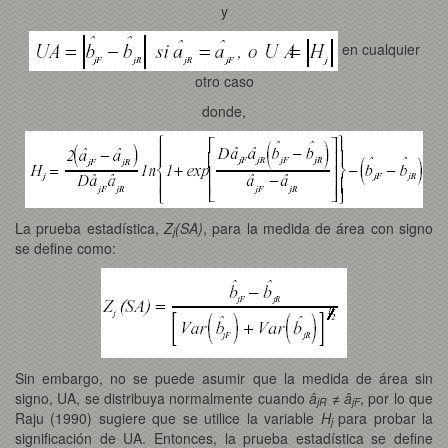
y
en cualquier
otro caso
donde,
La prueba estadística,
Z
(SA)
, para la medida de área con signo
j
se define como:
Sin embargo, no se puede asumir que la medida de área sin
signo, UA, se distribuya normalmente cuando
â
≠ â
, por lo que
jR
jF
Raju (1990) sugiere que se utilice la variable
H
para probar la
j
significación de UA. Entonces, la prueba estadística se define