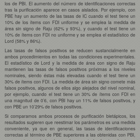
los de PBI. El aumento del número de identificaciones correctas
tras la purificación aparece en casos aislados. Por ejemplo, con
PBE hay un aumento de las tasas de IC cuando el test tiene un
10% de los ítems con FDI uniforme y se emplea la medida de
área sin signo de Raju (62% y 93%), y cuando el test tiene un
10% de ítems con FDI no uniforme y se emplea el estadístico de
Lord (58% y 86%).
Las tasas de falsos positivos se reducen sustancialmente en
ambos procedimientos en todas las condiciones experimentales.
El estadístico de Lord y la medida de área con signo de Raju
mantienen las tasas de falsos positivos próximas a los niveles
nominales, siendo éstas más elevadas cuando el test tiene un
30% de ítems con FDI. La medida de área sin signo comete más
falsos positivos, algunos de ellos algo alejados del nivel nominal,
por ejemplo, cuando el test tiene un 30% de ítems con FDI en
una magnitud de 0’6, con PBI hay un 11% de falsos positivos, y
con PBE un 10’29% de falsos positivos.
Si comparamos ambos procesos de purificación bietápicos, los
resultados sugieren que reestimar los parámetros es una medida
conveniente, ya que en general, las tasas de identificaciones
correctas al término de PBE superiores a las obtenidas con PBI,