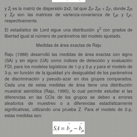
y
Σ
es la matriz de dispersión 2x2, tal que
Σ
=
Σ
+
Σ
, donde
Σ
j
j
jR
jF
jR
y
Σ
son las matrices de varianza-covarianza de ξ
y ξ
,
jF
jR
jF
respectivamente.
2
El estadístico de Lord sigue una distribución χ
con grados de
libertad igual al número de parámetros del modelo ajustado.
Medidas de área exactas de Raju
Raju (1988) desarrolló las medidas de área exactas con signo
(SA) y sin signo (UA) como índices de detección y evaluación
FDI, para los modelos logísticos de 1-p y 2-p y para el modelo de
3-p, en función de la igualdad y/o desigualdad de los parámetros
de discriminación y pseudo-azar en dos grupos comparados.
Cada una de estas medidas de área tiene una distribución
muestral asintótica (Raju, 1990), lo cual permite estudiar si las
diferencias en las CCIs de los grupos se deben a errores
aleatorios de muestreo o a diferencias estadísticamente
significativas, utilizando una prueba Z. Para el modelo de 2-p,
estas medidas son: