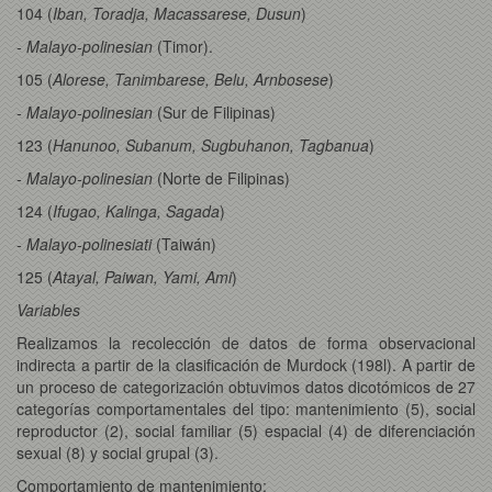
104 (
Iban, Toradja, Macassarese, Dusun
)
- Malayo-polinesian
(Timor).
105 (
Alorese, Tanimbarese, Belu, Arnbosese
)
- Malayo-polinesian
(Sur de Filipinas)
123 (
Hanunoo, Subanum, Sugbuhanon, Tagbanua
)
- Malayo-polinesian
(Norte de Filipinas)
124 (
Ifugao, Kalinga, Sagada
)
- Malayo-polinesiati
(Taiwán)
125 (
Atayal, Paiwan, Yami, Ami
)
Variables
Realizamos la recolección de datos de forma observacional
indirecta a partir de la clasificación de Murdock (198l). A partir de
un proceso de categorización obtuvimos datos dicotómicos de 27
categorías comportamentales del tipo: mantenimiento (5), social
reproductor (2), social familiar (5) espacial (4) de diferenciación
sexual (8) y social grupal (3).
Comportamiento de mantenimiento: