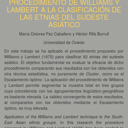
PROCEDIMIENTO DE WILLIAMS Y
LAMBERT A LA CLASIFICACIÓN DE
LAS ETNIAS DEL SUDESTE
ASIÁTICO
María Dolores Paz Caballero y Héctor Rifà Burrull
Universidad de Oviedo
En este trabajo se ha aplicado el procedimiento propuesto por
Williams y Lambert (1975) para clasificar 82 etnias del sudeste
asiático. El objetivo fundamental es evaluar la eficacia de dicho
procedimiento comparando sus resultados con los obtenidos con
otra técnica estadística, no puramente de
Cluster
, como es el
Escalamiento óptimo. La aplicación del procedimiento de Williams
y Lambert permite segmentar la muestra total en tres grupos
cuya coincidencia con los agrupamientos lingüístico-geográficos
es bastante elevada. La validez convergente de estos resultados,
al compararlos con los obtenidos mediante el Escalamiento
óptimo, es muy elevada.
Application of the Williams and Lambert technique to the South-
East Asian ethnic groups
. In this research the procedure
proposed by Williams and Lambert (1975) has been applied to