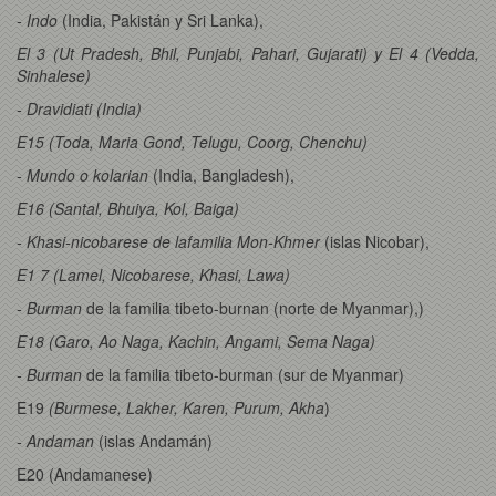
- Indo
(India, Pakistán y Sri Lanka),
El 3 (Ut Pradesh, Bhil, Punjabi, Pahari, Gujarati) y El 4 (Vedda,
Sinhalese)
- Dravidiati (India)
E15 (Toda, Maria Gond, Telugu, Coorg, Chenchu)
- Mundo o kolarian
(India, Bangladesh),
E16 (Santal, Bhuiya, Kol, Baiga)
- Khasi-nicobarese de lafamilia Mon-Khmer
(islas Nicobar),
E1 7 (Lamel, Nicobarese, Khasi, Lawa)
- Burman
de la familia tibeto-burnan (norte de Myanmar),)
E18 (Garo, Ao Naga, Kachin, Angami, Sema Naga)
- Burman
de la familia tibeto-burman (sur de Myanmar)
E19
(Burmese, Lakher, Karen, Purum, Akha
)
- Andaman
(islas Andamán)
E20 (Andamanese)