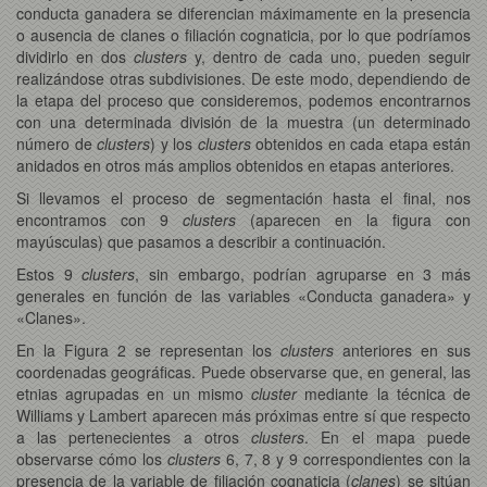
conducta ganadera se diferencian máximamente en la presencia
o ausencia de clanes o filiación cognaticia, por lo que podríamos
dividirlo en dos
clusters
y, dentro de cada uno, pueden seguir
realizándose otras subdivisiones. De este modo, dependiendo de
la etapa del proceso que consideremos, podemos encontrarnos
con una determinada división de la muestra (un determinado
número de
clusters
) y los
clusters
obtenidos en cada etapa están
anidados en otros más amplios obtenidos en etapas anteriores.
Si llevamos el proceso de segmentación hasta el final, nos
encontramos con 9
clusters
(aparecen en la figura con
mayúsculas) que pasamos a describir a continuación.
Estos 9
clusters
, sin embargo, podrían agruparse en 3 más
generales en función de las variables «Conducta ganadera» y
«Clanes».
En la Figura 2 se representan los
clusters
anteriores en sus
coordenadas geográficas. Puede observarse que, en general, las
etnias agrupadas en un mismo
cluster
mediante la técnica de
Williams y Lambert aparecen más próximas entre sí que respecto
a las pertenecientes a otros
clusters
. En el mapa puede
observarse cómo los
clusters
6, 7, 8 y 9 correspondientes con la
presencia de la variable de filiación cognaticia (
clanes
) se sitúan