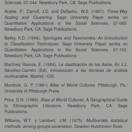
Sciences. 07-044. Newsbury Park, CA: Sage Publications.
Arabie, P.; Carroll, J.D. and DeSarbo, W.S. (1987).
Three-Way
Scaling and
Cluster
ing. Sage University Paper series on
Quantitative Applications in the Social Sciences. 07-065.
Newsbury Park, CA: Sage Publications.
Bailey, K.D. (1994).
Typologies and Taxonomies: An Imtroduction
to Classfication Techniques.
Sage University Paper series on
Quantitative Applications in the Social Sciences. 07-102.
Newsbury Park, CA: Sage Publications.
Martínez Ramos, E. (1984). La clasificación de los datos. En J.J.
Sánchez-Carrión (Ed),
Introducción a las técnicas de análisis
multivariable.
Madrid : CIS.
Murdock, G. P. (1981)
Atlas of World Cultures
. Pittsburgh, Pa.:
University of Pittsburgh Press
Price, D.H. (1989).
Atlas of World Cultures
: A Geographical Guide
to Ethnographic Literature. Newsbury Park, CA: Sage
Publications.
Williams, W.T. y Lambert, J.M. (1975).
Multivariate statistical
methods, among-groups covariation.
Dowden Hutchinson Ross.