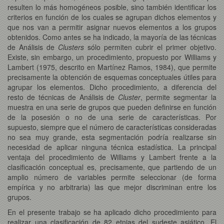
resulten lo más homogéneos posible, sino también identificar los
criterios en función de los cuales se agrupan dichos elementos y
que nos van a permitir asignar nuevos elementos a los grupos
obtenidos. Como antes se ha indicado, la mayoría de las técnicas
de Análisis de
Clusters
sólo permiten cubrir el primer objetivo.
Existe, sin embargo, un procedimiento, propuesto por Williams y
Lambert (1975, descrito en Martínez Ramos, 1984), que permite
precisamente la obtención de esquemas conceptuales útiles para
agrupar los elementos. Dicho procedimiento, a diferencia del
resto de técnicas de Análisis de
Cluster
, permite segmentar la
muestra en una serie de grupos que pueden definirse en función
de la posesión o no de una serie de características. Por
supuesto, siempre que el número de características consideradas
no sea muy grande, esta segmentación podría realizarse sin
necesidad de aplicar ninguna técnica estadística. La principal
ventaja del procedimiento de Williams y Lambert frente a la
clasificación conceptual es, precisamente, que partiendo de un
amplio número de variables permite seleccionar (de forma
empírica y no arbitraria) las que mejor discriminan entre los
grupos.
En el presente trabajo se ha aplicado dicho procedimiento para
realizar una clasificación de 82 etnias del sudeste asiático. El