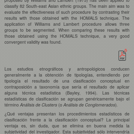
classify 82 South-east Asian ethnic groups. The main aim was to
evaluate the effectiveness of such procedure by contrasting their
results with those obtained with the HOMALS technique. The
application of Williams and Lambert procedure allows three
groups to be segmented. When comparing these results with
those obtained using the HOMALS technique, a very good
convergent validity was found.
Los estudios etnográficos y antropológicos conducen
generalmente a la obtención de tipologías, entendiendo por
tipología el resultado de una clasificación conceptual en
contraposición a taxonomía que sería el resultado de aplicar
alguna técnica estadística (Bayley, 1994). Las técnicas
estadísticas de clasificación se agrupan genéricamente bajo el
término
Análisis de Clusters
(o
Análisis de Conglomerados
)
.
¿Qué ventajas presentan los procedimientos estadísticos de
clasificación frente a la clasificación conceptual? La principal
ventaja es, sin duda, que se elimina en buena medida la
subjetividad del investigador. Esta subjetividad sólo intervendría