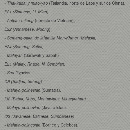
- Thai-kadai y miao-yao
(Tailandia, norte de Laos y sur de China),
E21 (Siamese, Li, Miao)
- Antiam-miíong
(noreste de
Vietnam),
E22 (Annamese, Muong
)
- Semang-sakai de lafamilia Mon-Khmer (Malasia),
E
24 (Semang, Setioi)
- Malayan
(Sarawak y Sabah)
E25 (Malay, Rhade, N. Sembilan)
- Sea Gypvies
IOI (Badjau, Setung)
- Malayo-polinesian
(Sumatra),
I02 (Batak, Kubu, Mentawians, Minagkahau)
- Malayo-polinevian
(Java e islas).
I03 (Javanese, Balinese, Sumbanese)
- Malayo-polinesian
(Borneo y Célebes).