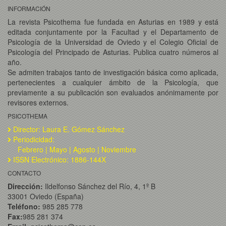
INFORMACIÓN
La revista Psicothema fue fundada en Asturias en 1989 y está
editada conjuntamente por la Facultad y el Departamento de
Psicología de la Universidad de Oviedo y el Colegio Oficial de
Psicología del Principado de Asturias. Publica cuatro números al
año.
Se admiten trabajos tanto de investigación básica como aplicada,
pertenecientes a cualquier ámbito de la Psicología, que
previamente a su publicación son evaluados anónimamente por
revisores externos.
PSICOTHEMA
Director: Laura E. Gómez Sánchez
Periodicidad:
Febrero | Mayo | Agosto | Noviembre
ISSN Electrónico: 1886-144X
CONTACTO
Dirección:
Ildelfonso Sánchez del Río, 4, 1º B
33001 Oviedo (España)
Teléfono:
985 285 778
Fax:
985 281 374