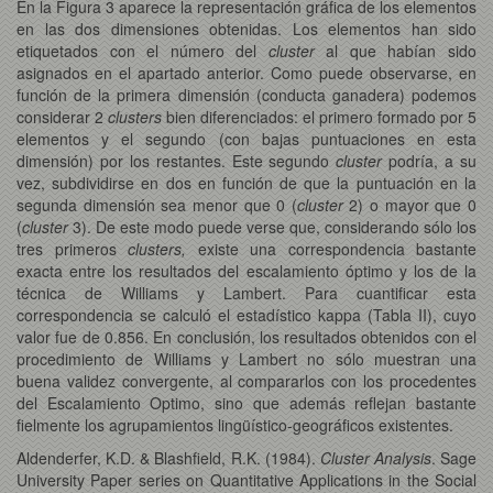
En la Figura 3 aparece la representación gráfica de los elementos
en las dos dimensiones obtenidas. Los elementos han sido
etiquetados con el número del
cluster
al que habían sido
asignados en el apartado anterior. Como puede observarse, en
función de la primera dimensión (conducta ganadera) podemos
considerar 2
clusters
bien diferenciados: el primero formado por 5
elementos y el segundo (con bajas puntuaciones en esta
dimensión) por los restantes. Este segundo
cluster
podría, a su
vez, subdividirse en dos en función de que la puntuación en la
segunda dimensión sea menor que 0 (
cluster
2) o mayor que 0
(
cluster
3). De este modo puede verse que, considerando sólo los
tres primeros
clusters,
existe una correspondencia bastante
exacta entre los resultados del escalamiento óptimo y los de la
técnica de Williams y Lambert. Para cuantificar esta
correspondencia se calculó el estadístico kappa (Tabla II), cuyo
valor fue de 0.856. En conclusión, los resultados obtenidos con el
procedimiento de Williams y Lambert no sólo muestran una
buena validez convergente, al compararlos con los procedentes
del Escalamiento Optimo, sino que además reflejan bastante
fielmente los agrupamientos lingüístico-geográficos existentes.
Aldenderfer, K.D. & Blashfield, R.K. (1984).
Cluster
Analysis
. Sage
University Paper series on Quantitative Applications in the Social