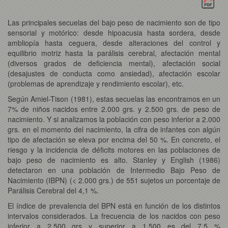
Las principales secuelas del bajo peso de nacimiento son de tipo
sensorial y motórico: desde hipoacusia hasta sordera, desde
ambliopía hasta ceguera, desde alteraciones del control y
equilibrio motriz hasta la parálisis cerebral, afectación mental
(diversos grados de deficiencia mental), afectación social
(desajustes de conducta como ansiedad), afectación escolar
(problemas de aprendizaje y rendimiento escolar), etc.
Según Amiel-Tison (1981), estas secuelas las encontramos en un
7% de niños nacidos entre 2.000 grs. y 2.500 grs. de peso de
nacimiento. Y si analizamos la población con peso inferior a 2.000
grs. en el momento del nacimiento, la cifra de infantes con algún
tipo de afectación se eleva por encima del 50 %. En concreto, el
riesgo y la incidencia de déficits motores en las poblaciones de
bajo peso de nacimiento es alto. Stanley y English (1986)
detectaron en una población de Intermedio Bajo Peso de
Nacimiento (IBPN) (< 2.000 grs.) de 551 sujetos un porcentaje de
Parálisis Cerebral del 4,1 %.
El índice de prevalencia del BPN está en función de los distintos
intervalos considerados. La frecuencia de los nacidos con peso
inferior a 2.500 grs y superior a 1.500 es del 7,5 %