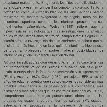
adaptarse mutuamente. En general, los niños con dificultades de
aprendizaje presentan un perfil psicomotor dispráxico. Tanto la
flexibilidad como la extensibilidad de las articulaciones parece
realizarse de manera exagerada o restringida, tanto en los
miembros superiores como en los inferiores, presentando sus
movimientos asinergismo. Weiss (1985) refiere que la
hipercinesia es la patología que más investigaciones ha arrojado
en los veinte últimos años dentro del campo infantil. Según él, el
interés sobre la investigación de este síndrome se debe a que es
el síntoma más frecuente en la psiquiatría infantil. La hipercinesia
perturba a profesores y padres, ofrece posibilidades de
intervención y tiene un carácter multidisciplinar.
Algunos investigadores consideran que, entre las características
del comportamiento de los sujetos que nacen con bajo peso,
están la irritabilidad, la falta de concentración y la hiperactividad
(Field y Astbury 1987). Cater (1989), en sujetos BPN a los 10
años de edad, encuentra que sus profesores los consideran más
irritables, más dados a las peleas con sus compañeros, más
distraidos y más solitarios que los controles. Kitchen y col. (1990)
comprobaron que las bajas puntuaciones obtenidas en las
pruebas de esquema corporal por los sujetos BPN estaban
estrechamente asociadas a la presencia de signos de