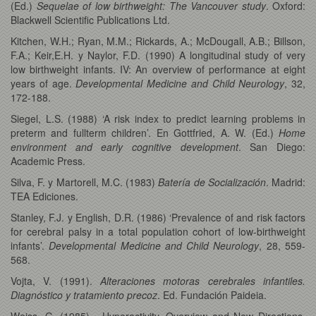
(Ed.)
Sequelae of low birthweight: The Vancouver study
. Oxford:
Blackwell Scientific Publications Ltd.
Kitchen, W.H.; Ryan, M.M.; Rickards, A.; McDougall, A.B.; Billson,
F.A.; Keir,E.H. y Naylor, F.D. (1990) A longitudinal study of very
low birthweight infants. IV: An overview of performance at eight
years of age.
Developmental Medicine and Child Neurology
, 32,
172-188.
Siegel, L.S. (1988) ‘A risk index to predict learning problems in
preterm and fullterm children’. En Gottfried, A. W. (Ed.)
Home
environment and early cognitive development
. San Diego:
Academic Press.
Silva, F. y Martorell, M.C. (1983)
Batería de Socialización
. Madrid:
TEA Ediciones.
Stanley, F.J. y English, D.R. (1986) ‘Prevalence of and risk factors
for cerebral palsy in a total population cohort of low-birthweight
infants’.
Developmental Medicine and Child Neurology
, 28, 559-
568.
Vojta, V. (1991).
Alteraciones motoras cerebrales infantiles.
Diagnóstico y tratamiento precoz
. Ed. Fundación Paideia.
Weiss, G. (1985) . Hyperactivity. Overview and New Directions.