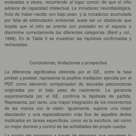
evaluadas a veces, recurriendo al lugar común de que el niño
adolece de capacidad intelectual. La inmadurez neurofisiológica,
fruto de haber nacido con bajo peso, y la inmadurez acumulada
por falta de estimulación ambiental, suele ser un obstáculo que
impide que el niño se oriente con precisión en el espacio o
discrimine correctamente las diferentes categorías (Bard y col.,
1988). En la Tabla 3 se muestran las hipótesis confirmadas y
rechazadas.
Conclusiones, limitaciones y prospectiva
La diferencia significativa obtenida por el GE., entre la fase
pretest y postest, representa la positiva mediación ejercida por el
PEP, como elemento compensador de secuelas psicomotoras
originadas por el bajo peso de nacimiento. La ganancia
experimentada por el GE. confirma la hipótesis de partida.
Representa, por tanto, una mayor integración de los movimientos
de las manos con la visión. Igualmente, supone una mejor
disociación y una especialización más fina de aquellos dedos
implicados en tareas específicas, como es la escritura, así como
un mejor dominio y control de las actividades del propio cuerpo
La acción del programa a través de ejercicios que requieren la