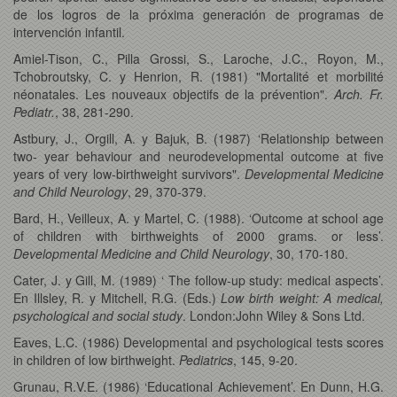
de los logros de la próxima generación de programas de
intervención infantil.
Amiel-Tison, C., Pilla Grossi, S., Laroche, J.C., Royon, M.,
Tchobroutsky, C. y Henrion, R. (1981) "Mortalité et morbilité
néonatales. Les nouveaux objectifs de la prévention".
Arch. Fr.
Pediatr.
, 38, 281-290.
Astbury, J., Orgill, A. y Bajuk, B. (1987) ‘Relationship between
two- year behaviour and neurodevelopmental outcome at five
years of very low-birthweight survivors".
Developmental Medicine
and Child Neurology
, 29, 370-379.
Bard, H., Veilleux, A. y Martel, C. (1988). ‘Outcome at school age
of children with birthweights of 2000 grams. or less’.
Developmental Medicine and Child Neurology
, 30, 170-180.
Cater, J. y Gill, M. (1989) ‘ The follow-up study: medical aspects’.
En Illsley, R. y Mitchell, R.G. (Eds.)
Low birth weight: A medical,
psychological and social study
. London:John Wiley & Sons Ltd.
Eaves, L.C. (1986) Developmental and psychological tests scores
in children of low birthweight.
Pediatrics
, 145, 9-20.
Grunau, R.V.E. (1986) ‘Educational Achievement’. En Dunn, H.G.