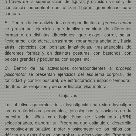
a través de la superposición de figuras y oclusión visual y de
constancia perceptual que utilizan figuras geométricas para
comparar.
B
.- Dentro de las actividades correspondientes al
proceso motor
se presentan: ejercicios que implican caminar de diferentes
formas y en distintas direcciones, que exigen correr, saltar,
flexionarse, extenderse, arrastrarse, rodar hacia adelante y hacia
atrás, ejercicios con bolsitas: lanzándolas, trasladándolas de
diferentes formas y en distintas posturas, con bastones, con
pelotas grandes y pequeñas, con sogas, etc.
C
.- Dentro de las actividades correspondientes al
proceso
psicomotor
se presentan ejercicios del esquema corporal, de
tonicidad y control postural, de estructuración espacio-temporal,
de ritmo, de relajación y de coordinación viso-motora.
Objetivos
Los objetivos generales de la investigación han sido
:
investigar
las características personales, psicológicas y sociales de la
muestra de niños con Bajo Peso de Nacimiento (BPN)
seleccionados, elaborar un Programa que estimule el desarrollo
perceptivo-manipulativo, motor y psicomotor de los niños con
déficits en estas áreas, comprobar la efectividad del Programa