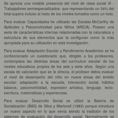
Se aprecia una notable presencia del nivel de clase social III -
Trabajadores semiespecializados- que representando un 54% del
total supera incluso al resto de los niveles tomados como un todo.
Para evaluar
Capacidades he utilizado
las Escalas McCarthy de
Aptitudes y Psicomotricidad para Niños (MSCA). Poseen una
serie de características internas relacionadas con la naturaleza y
estructura de sus elementos que la configuran como la más
apropiada para su utilización en esta investigación.
Para evaluar
Adaptación Escolar y Rendimiento Académico
se ha
confeccionado un cuestionario que, dirigido a los profesores,
contemplara las distintas áreas del currículum escolar de los
niveles educativos propios de los seis y siete años. Según una
escala de valoración que se le ofrecía, el profesor debía evaluar
el nivel de desempeño del niño en nueve áreas del ámbito
escolar: adaptación a la escuela, interacción social, hábitos
básicos, psicomotricidad, expresión artística, lenguaje, lecto-
escritura, matemáticas y experiencias.
Para evaluar
Desarrollo Social se utilizó la Batería de
Socialización (BAS) de Silva y Martorell (1983) porque introduce
un nuevo aspecto en lo que venía siendo la tradición de los
sistemas de evaluación del desarrollo social. Normalmente se