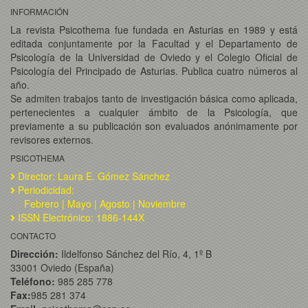
INFORMACIÓN
La revista Psicothema fue fundada en Asturias en 1989 y está
editada conjuntamente por la Facultad y el Departamento de
Psicología de la Universidad de Oviedo y el Colegio Oficial de
Psicología del Principado de Asturias. Publica cuatro números al
año.
Se admiten trabajos tanto de investigación básica como aplicada,
pertenecientes a cualquier ámbito de la Psicología, que
previamente a su publicación son evaluados anónimamente por
revisores externos.
PSICOTHEMA
Director: Laura E. Gómez Sánchez
Periodicidad:
Febrero | Mayo | Agosto | Noviembre
ISSN Electrónico: 1886-144X
CONTACTO
Dirección:
Ildelfonso Sánchez del Río, 4, 1º B
33001 Oviedo (España)
Teléfono:
985 285 778
Fax:
985 281 374