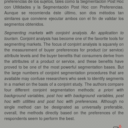
preferencias de los sujetos, tales como la Segmentación Post Hoc
con Utilidades y la Segmentación Post Hoc con Preferencias.
Aunque se recomienda éste último, son dos métodos tan
similares que conviene ejecutar ambos con el fin de validar los
segmentos obtenidos.
Segmenting markets with conjoint analysis. An application to
tourism.
Conjoint analysis has become one of the favorite tools for
segmenting markets. The focus of conjoint analysis is squarely on
the measurement of buyer preferences for product (or service)
attribute levels and the buyer benefits that consumers derive from
the attributes of a product or service, and these benefits have
proved to be one of the most powerful segmentation bases. But
the large numbers of conjoint segmentation procedures that are
available may confuse researchers who seek to identify segments
in a market on the basis of a conjoint study. The authors compare
four different conjoint segmentation methods:
a priori with
background variables, post hoc with background variables, post
hoc with utilities and post hoc with preferences.
Although no
single method can be designated as universally preferable,
overall, the methods directly based on the preferences of the
respondents seem to perform the best.