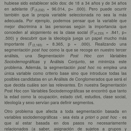
hubiese sido establecer sólo dos: de 18 a 34 años y de 34 años
en adelante (F
= 96.014, p= .000). Pero puede ocurrir
(5,232)
también que la propia variable seleccionada no sea la más
adecuada. Por ejemplo, podemos pensar que la variable que
mejor discrimina a las personas según la importancia que
conceden al alojamiento es la clase social (F
= .841, p=
(4,233)
.500) y descubrir que la ideología juega un papel mucho más
importante (F
= 8.365, p = .000).
Realizando una
(2,165)
segmentación
post hoc
como la que se recoge en nuestro tercer
análisis, una
Segmentación Post Hoc con Variables
Sociodemográficas
y Análisis Conjunto, se minimiza este
problema. Además, la segmentación
post hoc
no emplea una
única variable como criterio base sino que introduce todas las
posibles candidatas en un Análisis de Conglomerados que será el
que decida cuáles son las relevantes. En nuestra Segmentación
Post Hoc con Variables Sociodemográficas se encontró que tanto
la edad como la ocupación, estado civil, estudios, clase social,
ideología y sexo servían para definir segmentos.
Otro problema que afecta a toda segmentación basada en
variables sociodemográficas - sea ésta
a priori
o
post hoc
- es
que al estar basada en dos pasos no necesariamente
relacionados (a saber, asignación de sujetos a grupos y