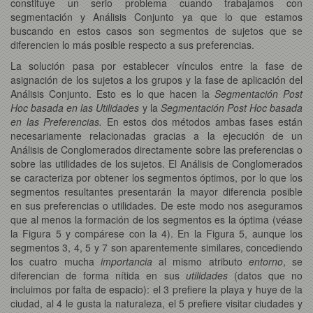
constituye un serio problema cuando trabajamos con
segmentación y Análisis Conjunto ya que lo que estamos
buscando en estos casos son segmentos de sujetos que se
diferencien lo más posible respecto a sus preferencias.
La solución pasa por establecer vínculos entre la fase de
asignación de los sujetos a los grupos y la fase de aplicación del
Análisis Conjunto. Esto es lo que hacen la
Segmentación Post
Hoc basada en las Utilidades
y la
Segmentación Post Hoc basada
en las Preferencias.
En estos dos métodos ambas fases están
necesariamente relacionadas gracias a la ejecución de un
Análisis de Conglomerados directamente sobre las preferencias o
sobre las utilidades de los sujetos. El Análisis de Conglomerados
se caracteriza por obtener los segmentos óptimos, por lo que los
segmentos resultantes presentarán la mayor diferencia posible
en sus preferencias o utilidades. De este modo nos aseguramos
que al menos la formación de los segmentos es la óptima (véase
la Figura 5 y compárese con la 4). En la Figura 5, aunque los
segmentos 3, 4, 5 y 7 son aparentemente similares, concediendo
los cuatro mucha
importancia
al mismo atributo
entorno
, se
diferencian de forma nítida en sus
utilidades
(datos que no
incluimos por falta de espacio): el 3 prefiere la playa y huye de la
ciudad, al 4 le gusta la naturaleza, el 5 prefiere visitar ciudades y