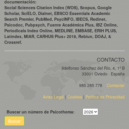
documentación:
Social Sciences Citation Index (WOS), Scopus, Google
Scholar, SciELO, Dialnet, EBSCO Essentials Academic
Search Premier, PubMed, PsycINFO, IBECS, Redinet,
Psicodoc, Pubpsych, Fuente Académica Plus, IBZ Online,
Periodicals Index Online, MEDLINE, EMBASE, ERIH PLUS,
Latindex, MIAR, CARHUS Plus+ 2018, Rebiun, DOAJ, &
Crossref.
CONTACTO
Ildelfonso Sánchez del Río, 4, 1º B
33001 Oviedo · España
985 285 778
Contactar
Aviso Legal
|
Cookies
|
Política de Privacidad
Buscar un número de Psicothema:
Buscar