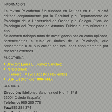
INFORMACIÓN
La revista Psicothema fue fundada en Asturias en 1989 y está
editada conjuntamente por la Facultad y el Departamento de
Psicología de la Universidad de Oviedo y el Colegio Oficial de
Psicología del Principado de Asturias. Publica cuatro números al
año.
Se admiten trabajos tanto de investigación básica como aplicada,
pertenecientes a cualquier ámbito de la Psicología, que
previamente a su publicación son evaluados anónimamente por
revisores externos.
PSICOTHEMA
Director: Laura E. Gómez Sánchez
Periodicidad:
Febrero | Mayo | Agosto | Noviembre
ISSN Electrónico: 1886-144X
CONTACTO
Dirección:
Ildelfonso Sánchez del Río, 4, 1º B
33001 Oviedo (España)
Teléfono:
985 285 778
Fax:
985 281 374