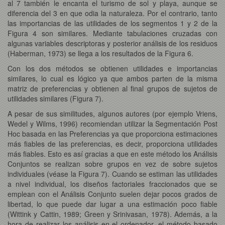
al 7 también le encanta el turismo de sol y playa, aunque se
diferencia del 3 en que odia la naturaleza. Por el contrario, tanto
las importancias de las utilidades de los segmentos 1 y 2 de la
Figura 4 son similares. Mediante tabulaciones cruzadas con
algunas variables descriptoras y posterior análisis de los residuos
(Haberman, 1973) se llega a los resultados de la Figura 6.
Con los dos métodos se obtienen utilidades e importancias
similares, lo cual es lógico ya que ambos parten de la misma
matriz de preferencias y obtienen al final grupos de sujetos de
utilidades similares (Figura 7).
A pesar de sus similitudes, algunos autores (por ejemplo Vriens,
Wedel y Wilms, 1996) recomiendan utilizar la Segmentación Post
Hoc basada en las Preferencias ya que proporciona estimaciones
más fiables de las preferencias, es decir, proporciona utilidades
más fiables. Esto es así gracias a que en este método los Análisis
Conjuntos se realizan sobre grupos en vez de sobre sujetos
individuales (véase la Figura 7). Cuando se estiman las utilidades
a nivel individual, los diseños factoriales fraccionados que se
emplean con el Análisis Conjunto suelen dejar pocos grados de
libertad, lo que puede dar lugar a una estimación poco fiable
(Wittink y Cattin, 1989; Green y Srinivasan, 1978). Además, a la
hora de realizar los análisis en el ordenador, el método basado