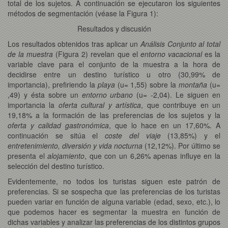
total de los sujetos. A continuación se ejecutaron los siguientes
métodos de segmentación (véase la Figura 1):
Resultados y discusión
Los resultados obtenidos tras aplicar un
Análisis Conjunto al total
de la muestra
(Figura 2) revelan que el
entorno vacacional
es la
variable clave para el conjunto de la muestra a la hora de
decidirse entre un destino turístico u otro (30,99% de
importancia), prefiriendo la
playa
(u= 1,55) sobre la
montaña
(u=
,49) y ésta sobre un
entorno urbano
(u= -2,04). Le siguen en
importancia la
oferta cultural y artística
, que contribuye en un
19,18% a la formación de las preferencias de los sujetos y la
oferta y calidad gastronómica
, que lo hace en un 17,60%. A
continuación se sitúa el
coste del viaje
(13,85%) y el
entretenimiento, diversión y vida nocturna
(12,12%). Por último se
presenta el
alojamiento
, que con un 6,26% apenas influye en la
selección del destino turístico.
Evidentemente, no todos los turistas siguen este patrón de
preferencias. Si se sospecha que las preferencias de los turistas
pueden variar en función de alguna variable (edad, sexo, etc.), lo
que podemos hacer es segmentar la muestra en función de
dichas variables y analizar las preferencias de los distintos grupos