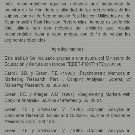
más recomendables aquellos métodos que segmentan la
muestra en función de la similaridad de las preferencias de los
sujetos, como el de Segmentación Post Hoc con Utilidades y el de
Segmentación Post Hoc con Preferencias. Aunque es preferible
éste último, son dos métodos tan similares que resulta
recomendable llevar a cabo ambos, con el fin de validar los
segmentos obtenidos.
Agradecimientos
Este trabajo fue realizado gracias a una ayuda del Ministerio de
Educación y Cultura con fondos FEDER-FICYT: 1FD97-01.58.
Carroll, J.D. y Green, P.E. (1995): «Psychometric Methods in
Marketing Research: Part I, Conjoint Analysis»,
Journal of
Marketing Research
, 32, 385-391.
Green, P.E. y Krieger, A.M. (1991): «Segmenting Markets with
Conjoint Analysis»,
Journal of Marketing
, 55, 20-31.
Green, P.E. y Srinivasan, V. (1978): «Conjoint Analysis in
Consumer Research: Issues and Outlook»,
Journal of Consumer
Research
, vol. 5, 103-123.
Green, P.E. y Srinivasan, V. (1990): «Conjoint Analysis in