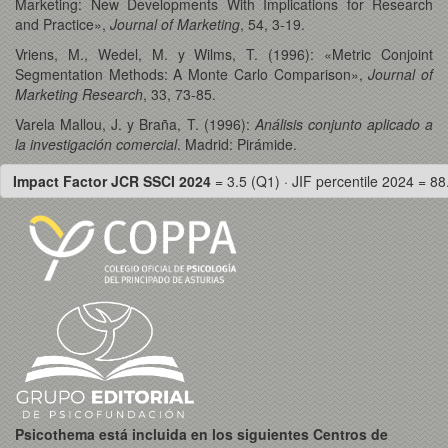
Marketing: New Developments With Implications for Research
and Practice»,
Journal of Marketing
, 54, 3-19.
Vriens, M., Wedel, M. y Wilms, T. (1996): «Metric Conjoint
Segmentation Methods: A Monte Carlo Comparison»,
Journal of
Marketing Research
, 33, 73-85.
Varela Mallou, J. y Braña, T. (1996):
Análisis conjunto aplicado a
la investigación comercial
. Madrid: Pirámide.
Impact Factor JCR SSCI 2024
= 3.5 (Q1) · JIF percentile 2024 = 88
Psicothema está incluida en los siguientes Centros de