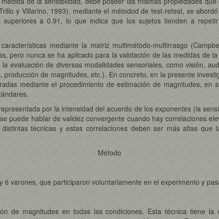
medida de la sensibilidad, debe poseer las mismas propiedades que cu
illo y Villarino, 1993), mediante el métodod de test-retest, se abordó el
s superiores a 0.91, lo que indica que los sujetos tienden a repeti
características mediante la matriz multimétodo-multirrasgo (Campbel
s, pero nunca se ha aplicado para la validación de las medidas de la 
a la evaluación de diversas modalidades sensoriales, como visión, audi
 producción de magnitudes, etc.). En concreto, en la presente investi
valoradas mediante el procedimiento de estimación de magnitudes, en
tándares.
 representada por la intensidad del acuerdo de los exponentes (la sensi
 se puede hablar de validez convergente cuando hay correlaciones eleva
istintas técnicas y estas correlaciones deben ser más altas que l
Método
y 6 varones, que participaron voluntariamente en el experimento y pas
ión de magnitudes en todas las condiciones. Esta técnica tiene la