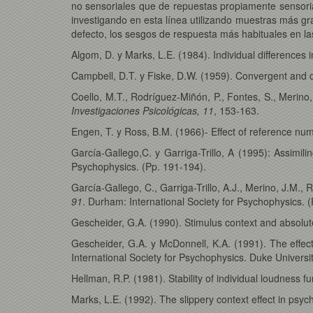
no sensoriales que de repuestas propiamente sensorial
investigando en esta línea utilizando muestras más gr
defecto, los sesgos de respuesta más habituales en las
Algom, D. y Marks, L.E. (1984). Individual differences
Campbell, D.T. y Fiske, D.W. (1959). Convergent and di
Coello, M.T., Rodríguez-Miñón, P., Fontes, S., Merino,
Investigaciones Psicológicas, 11
, 153-163.
Engen, T. y Ross, B.M. (1966)- Effect of reference n
García-Gallego,C. y Garriga-Trillo, A (1995): Assimil
Psychophysics. (Pp. 191-194).
García-Gallego, C., Garriga-Trillo, A.J., Merino, J.M.,
91
. Durham: International Society for Psychophysics. (
Gescheider, G.A. (1990). Stimulus context and absolut
Gescheider, G.A. y McDonnell, K.A. (1991). The effe
International Society for Psychophysics. Duke Universi
Hellman, R.P. (1981). Stability of individual loudness
Marks, L.E. (1992). The slippery context effect in psyc