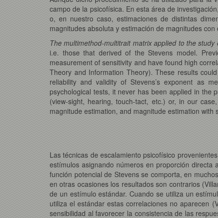
campo de la psicofísica. En esta área de investigación,
o, en nuestro caso, estimaciones de distintas dimen
magnitudes absoluta y estimación de magnitudes con d
The multimethod-multitrait matrix applied to the study o
i.e. those that derived of the Stevens model. Previ
measurement of sensitivity and have found high correl
Theory and Information Theory). These results coul
reliability and validity of Stevens’s exponent as m
psychological tests, it never has been applied in the ps
(view-sight, hearing, touch-tact, etc.) or, in our cas
magnitude estimation, and magnitude estimation with s
Las técnicas de escalamiento psicofísico provenientes 
estímulos asignando números en proporción directa a 
función potencial de Stevens se comporta, en muchos 
en otras ocasiones los resultados son contrarios (Vill
de un estímulo estándar. Cuando se utiliza un estímul
utiliza el estándar estas correlaciones no aparecen (
sensibilidad al favorecer la consistencia de las respu