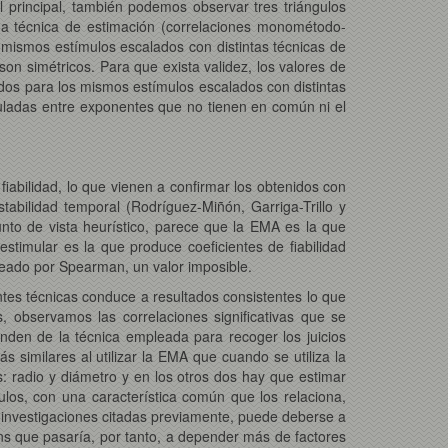
l principal, también podemos observar tres triángulos
ma técnica de estimación (correlaciones monométodo-
mismos estímulos escalados con distintas técnicas de
n simétricos. Para que exista validez, los valores de
idos para los mismos estímulos escalados con distintas
uladas entre exponentes que no tienen en común ni el
fiabilidad, lo que vienen a confirmar los obtenidos con
estabilidad temporal (Rodríguez-Miñón, Garriga-Trillo y
unto de vista heurístico, parece que la EMA es la que
timular es la que produce coeficientes de fiabilidad
nteado por Spearman, un valor imposible.
tes técnicas conduce a resultados consistentes lo que
 observamos las correlaciones significativas que se
nden de la técnica empleada para recoger los juicios
s similares al utilizar la EMA que cuando se utiliza la
: radio y diámetro y en los otros dos hay que estimar
ulos, con una característica común que los relaciona,
as investigaciones citadas previamente, puede deberse a
ns que pasaría, por tanto, a depender más de factores