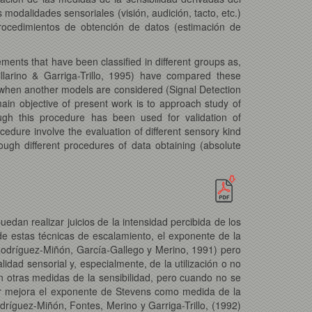
 modalidades sensoriales (visión, audición, tacto, etc.)
 procedimientos de obtención de datos (estimación de
ments that have been classified in different groups as,
illarino & Garriga-Trillo, 1995) have compared these
s when another models are considered (Signal Detection
n objective of present work is to approach study of
hough this procedure has been used for validation of
rocedure involve the evaluation of different sensory kind
hrough different procedures of data obtaining (absolute
edan realizar juicios de la intensidad percibida de los
de estas técnicas de escalamiento, el exponente de la
 Rodríguez-Miñón, García-Gallego y Merino, 1991) pero
idad sensorial y, especialmente, de la utilización o no
on otras medidas de la sensibilidad, pero cuando no se
ándar mejora el exponente de Stevens como medida de la
odríguez-Miñón, Fontes, Merino y Garriga-Trillo, (1992)