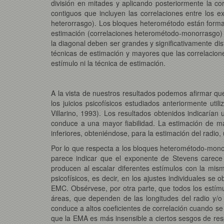
división en mitades y aplicando posteriormente la co
contiguos que incluyen las correlaciones entre los
heterorrasgo). Los bloques heterométodo están forma
estimación (correlaciones heterométodo-monorrasgo) y
la diagonal deben ser grandes y significativamente di
técnicas de estimación y mayores que las correlacio
estímulo ni la técnica de estimación.
A la vista de nuestros resultados podemos afirmar que 
los juicios psicofísicos estudiados anteriormente util
Villarino, 1993). Los resultados obtenidos indicaría
conduce a una mayor fiabilidad. La estimación de ma
inferiores, obteniéndose, para la estimación del radio
Por lo que respecta a los bloques heterométodo-monor
parece indicar que el exponente de Stevens carece 
producen al escalar diferentes estímulos con la mis
psicofísicos, es decir, en los ajustes individuales se
EMC. Obsérvese, por otra parte, que todos los estímu
áreas, que dependen de las longitudes del radio y/o 
conduce a altos coeficientes de correlación cuando se 
que la EMA es más insensible a ciertos sesgos de res