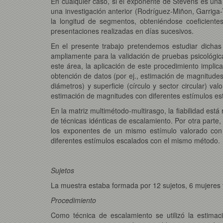
En cualquier caso, si el exponente de Stevens es una 
una investigación anterior (Rodríguez-Miñon, Garriga-Tr
la longitud de segmentos, obteniéndose coeficiente
presentaciones realizadas en días sucesivos.
En el presente trabajo pretendemos estudiar dichas 
ampliamente para la validación de pruebas psicológica
este área, la aplicación de este procedimiento implic
obtención de datos (por ej., estimación de magnitudes,
diámetros) y superficie (círculo y sector circular) 
estimación de magnitudes con diferentes estímulos es
En la matriz multimétodo-multirasgo, la fiabilidad está
de técnicas idénticas de escalamiento. Por otra parte,
los exponentes de un mismo estímulo valorado con d
diferentes estímulos escalados con el mismo método.
Sujetos
La muestra estaba formada por 12 sujetos, 6 mujeres 
Procedimiento
Como técnica de escalamiento se utilizó la estimac