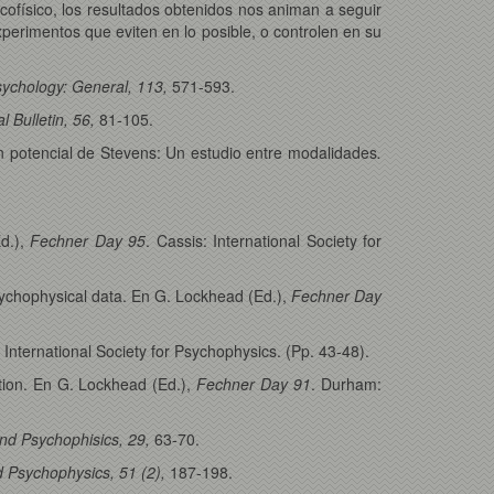
cofísico, los resultados obtenidos nos animan a seguir
perimentos que eviten en lo posible, o controlen en su
sychology: General, 113,
571-593.
l Bulletin, 56,
81-105.
ción potencial de Stevens: Un estudio entre modalidades
.
Ed.),
Fechner Day 95
. Cassis: International Society for
 psychophysical data. En G. Lockhead (Ed.),
Fechner Day
International Society for Psychophysics. (Pp. 43-48).
tion. En G. Lockhead (Ed.),
Fechner Day 91
. Durham:
nd Psychophisics, 29,
63-70.
d Psychophysics, 51 (2),
187-198.