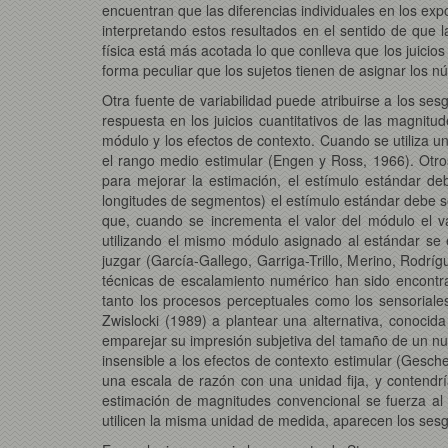
encuentran que las diferencias individuales en los ex
interpretando estos resultados en el sentido de que l
física está más acotada lo que conlleva que los juicio
forma peculiar que los sujetos tienen de asignar los 
Otra fuente de variabilidad puede atribuirse a los se
respuesta en los juicios cuantitativos de las magnitud
módulo y los efectos de contexto. Cuando se utiliza 
el rango medio estimular (Engen y Ross, 1966). Otro
para mejorar la estimación, el estímulo estándar de
longitudes de segmentos) el estímulo estándar debe s
que, cuando se incrementa el valor del módulo el v
utilizando el mismo módulo asignado al estándar se
juzgar (García-Gallego, Garriga-Trillo, Merino, Rodríg
técnicas de escalamiento numérico han sido encontra
tanto los procesos perceptuales como los sensoriales
Zwislocki (1989) a plantear una alternativa, conoci
emparejar su impresión subjetiva del tamaño de un num
insensible a los efectos de contexto estimular (Gesch
una escala de razón con una unidad fija, y contendría
estimación de magnitudes convencional se fuerza al o
utilicen la misma unidad de medida, aparecen los se