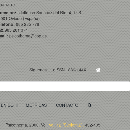
ONTACTO
rección:
Ildelfonso Sánchez del Río, 4, 1º B
3001 Oviedo (España)
eléfono:
985 285 778
ax:
985 281 374
ail:
psicothema@cop.es
Síguenos
eISSN 1886-144X
TENIDO
MÉTRICAS
CONTACTO
Psicothema, 2000. Vol.
Vol. 12 (Suplem.2).
492-495