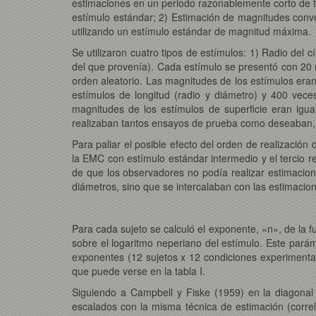
estimaciones en un periodo razonablemente corto de tie
estímulo estándar; 2) Estimación de magnitudes conv
utilizando un estímulo estándar de magnitud máxima.
Se utilizaron cuatro tipos de estímulos: 1) Radio del cí
del que provenía). Cada estímulo se presentó con 20 
orden aleatorio. Las magnitudes de los estímulos eran
estímulos de longitud (radio y diámetro) y 400 veces 
magnitudes de los estímulos de superficie eran igu
realizaban tantos ensayos de prueba como deseaban, p
Para paliar el posible efecto del orden de realización
la EMC con estímulo estándar intermedio y el tercio 
de que los observadores no podía realizar estimacion
diámetros, sino que se intercalaban con las estimacion
Para cada sujeto se calculó el exponente, «n», de la f
sobre el logaritmo neperiano del estímulo. Este pará
exponentes (12 sujetos x 12 condiciones experimentale
que puede verse en la tabla I.
Siguiendo a Campbell y Fiske (1959) en la diagonal 
escalados con la misma técnica de estimación (corre