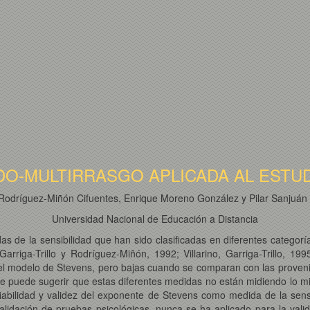
DO-MULTIRRASGO APLICADA AL ESTUDI
Rodríguez-Miñón Cifuentes, Enrique Moreno González y Pilar Sanjuán
Universidad Nacional de Educación a Distancia
as de la sensibilidad que han sido clasificadas en diferentes categor
Garriga-Trillo y Rodríguez-Miñón, 1992; Villarino, Garriga-Trillo, 
del modelo de Stevens, pero bajas cuando se comparan con las proveni
ue puede sugerir que estas diferentes medidas no están midiendo lo mi
fiabilidad y validez del exponente de Stevens como medida de la sensib
alidación de pruebas psicológicas, nunca se ha aplicado para la valid