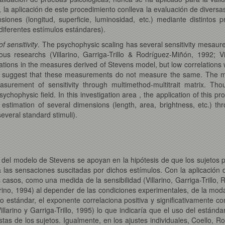
 la aplicación de este procedimiento conlleva la evaluación de diversas
siones (longitud, superficie, luminosidad, etc.) mediante distintos
iferentes estímulos estándares).
f sensitivity
. The psychophysic scaling has several sensitivity mesaure
ous researchs (Villarino, Garriga-Trillo & Rodríguez-Miñón, 1992; V
ations in the measures derived of Stevens model, but low correlation
d suggest that these measurements do not measure the same. The mai
easurement of sensitivity through multimethod-multitrait matrix. T
ychophysic field. In this investigation area , the application of this p
e, estimation of several dimensions (length, area, brightness, etc.) t
everal standard stimuli).
del modelo de Stevens se apoyan en la hipótesis de que los sujetos pu
las sensaciones suscitadas por dichos estímulos. Con la aplicación 
casos, como una medida de la sensibilidad (Villarino, Garriga-Trillo,
arino, 1994) al depender de las condiciones experimentales, de la modal
o estándar, el exponente correlaciona positiva y significativamente c
Villarino y Garriga-Trillo, 1995) lo que indicaría que el uso del est
estas de los sujetos. Igualmente, en los ajustes individuales, Coello, R