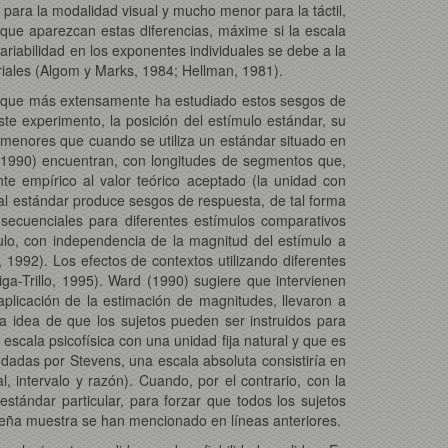
para la modalidad visual y mucho menor para la táctil,
e que aparezcan estas diferencias, máxime si la escala
ariabilidad en los exponentes individuales se debe a la
oriales (Algom y Marks, 1984; Hellman, 1981).
utor que más extensamente ha estudiado estos sesgos de
este experimento, la posición del estímulo estándar, su
 menores que cuando se utiliza un estándar situado en
, 1990) encuentran, con longitudes de segmentos que,
te empírico al valor teórico aceptado (la unidad con
al estándar produce sesgos de respuesta, de tal forma
secuenciales para diferentes estímulos comparativos
lo, con independencia de la magnitud del estímulo a
, 1992). Los efectos de contextos utilizando diferentes
a-Trillo, 1995). Ward (1990) sugiere que intervienen
aplicación de la estimación de magnitudes, llevaron a
a idea de que los sujetos pueden ser instruidos para
scala psicofísica con una unidad fija natural y que es
 dadas por Stevens, una escala absoluta consistiría en
, intervalo y razón). Cuando, por el contrario, con la
stándar particular, para forzar que todos los sujetos
ueña muestra se han mencionado en líneas anteriores.