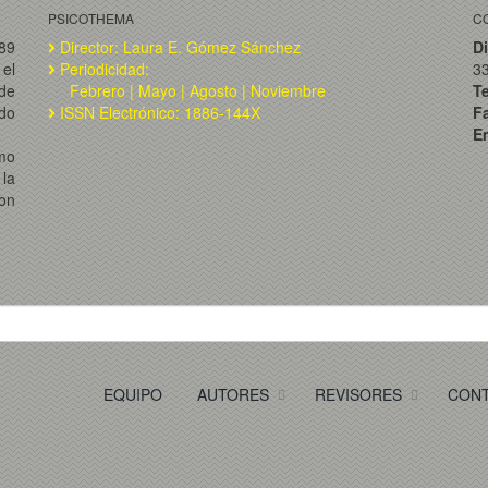
PSICOTHEMA
C
989
Director: Laura E. Gómez Sánchez
Di
el
Periodicidad:
3
de
Febrero | Mayo | Agosto | Noviembre
T
ado
ISSN Electrónico: 1886-144X
F
Em
omo
la
on
EQUIPO
AUTORES
REVISORES
CON