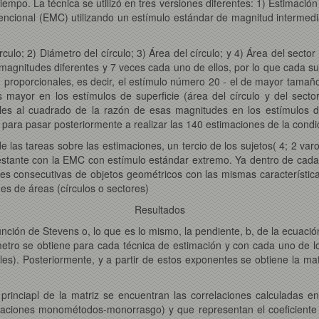
mpo. La técnica se utilizó en tres versiones diferentes: 1) Estimación 
encional (EMC) utilizando un estímulo estándar de magnitud intermed
rculo; 2) Diámetro del círculo; 3) Área del círculo; y 4) Área del secto
magnitudes diferentes y 7 veces cada uno de ellos, por lo que cada su
 proporcionales, es decir, el estímulo número 20 - el de mayor tamañ
mayor en los estímulos de superficie (área del círculo y del sector 
ales al cuadrado de la razón de esas magnitudes en los estímulos de
ara pasar posteriormente a realizar las 140 estimaciones de la condic
 de las tareas sobre las estimaciones, un tercio de los sujetos( 4; 2 v
restante con la EMC con estímulo estándar extremo. Ya dentro de cada 
es consecutivas de objetos geométricos con las mismas características
es de áreas (círculos o sectores)
Resultados
unción de Stevens o, lo que es lo mismo, la pendiente, b, de la ecuaci
metro se obtiene para cada técnica de estimación y con cada uno de l
s). Posteriormente, y a partir de estos exponentes se obtiene la mat
princiapl de la matriz se encuentran las correlaciones calculadas en
laciones monométodos-monorrasgo) y que representan el coeficiente d