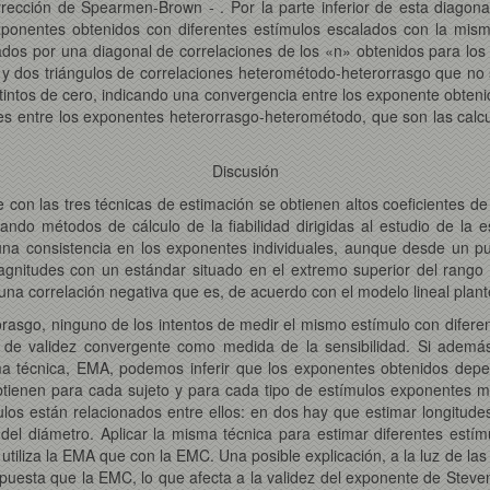
rrección de Spearmen-Brown - . Por la parte inferior de esta diagona
 exponentes obtenidos con diferentes estímulos escalados con la mis
dos por una diagonal de correlaciones de los «n» obtenidos para los 
 dos triángulos de correlaciones heterométodo-heterorrasgo que no so
stintos de cero, indicando una convergencia entre los exponente obten
nes entre los exponentes heterorrasgo-heterométodo, que son las calc
Discusión
con las tres técnicas de estimación se obtienen altos coeficientes de 
izando métodos de cálculo de la fiabilidad dirigidas al estudio de la 
n una consistencia en los exponentes individuales, aunque desde un p
gnitudes con un estándar situado en el extremo superior del rango es
, una correlación negativa que es, de acuerdo con el modelo lineal pla
asgo, ninguno de los intentos de medir el mismo estímulo con diferen
de validez convergente como medida de la sensibilidad. Si además,
ma técnica, EMA, podemos inferir que los exponentes obtenidos depe
 obtienen para cada sujeto y para cada tipo de estímulos exponentes má
los están relacionados entre ellos: en dos hay que estimar longitudes
del diámetro. Aplicar la misma técnica para estimar diferentes estím
utiliza la EMA que con la EMC. Una posible explicación, a la luz de l
puesta que la EMC, lo que afecta a la validez del exponente de Steve