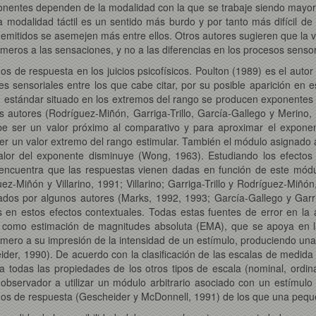
ponentes dependen de la modalidad con la que se trabaje siendo mayor 
a modalidad táctil es un sentido más burdo y por tanto más difícil d
s emitidos se asemejen más entre ellos. Otros autores sugieren que la v
números a las sensaciones, y no a las diferencias en los procesos sens
sgos de respuesta en los juicios psicofísicos. Poulton (1989) es el a
es sensoriales entre los que cabe citar, por su posible aparición en 
un estándar situado en los extremos del rango se producen exponentes
s autores (Rodríguez-Miñón, Garriga-Trillo, García-Gallego y Merino
be ser un valor próximo al comparativo y para aproximar el exponen
er un valor extremo del rango estimular. También el módulo asignado 
alor del exponente disminuye (Wong, 1963). Estudiando los efectos 
 encuentra que las respuestas vienen dadas en función de este módu
uez-Miñón y Villarino, 1991; Villarino; Garriga-Trillo y Rodríguez-Miñón
dos por algunos autores (Marks, 1992, 1993; García-Gallego y Garrig
 en estos efectos contextuales. Todas estas fuentes de error en la 
da como estimación de magnitudes absoluta (EMA), que se apoya en l
ero a su impresión de la intensidad de un estímulo, produciendo una e
eider, 1990). De acuerdo con la clasificación de las escalas de medida
 todas las propiedades de los otros tipos de escala (nominal, ordinal
bservador a utilizar un módulo arbitrario asociado con un estímulo e
sgos de respuesta (Gescheider y McDonnell, 1991) de los que una peq