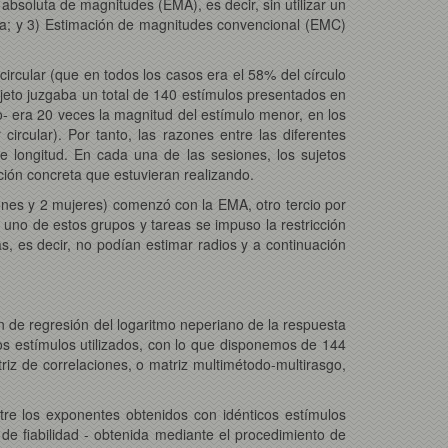
absoluta de magnitudes (EMA), es decir, sin utilizar un
ia; y 3) Estimación de magnitudes convencional (EMC)
r circular (que en todos los casos era el 58% del círculo
jeto juzgaba un total de 140 estímulos presentados en
o- era 20 veces la magnitud del estímulo menor, en los
circular). Por tanto, las razones entre las diferentes
 longitud. En cada una de las sesiones, los sujetos
ión concreta que estuvieran realizando.
arones y 2 mujeres) comenzó con la EMA, otro tercio por
uno de estos grupos y tareas se impuso la restricción
, es decir, no podían estimar radios y a continuación
ón de regresión del logaritmo neperiano de la respuesta
os estímulos utilizados, con lo que disponemos de 144
riz de correlaciones, o matriz multimétodo-multirasgo,
tre los exponentes obtenidos con idénticos estímulos
e fiabilidad - obtenida mediante el procedimiento de