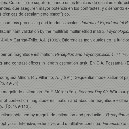
es. Con el fin de seguir refinando estas técnicas de escalamiento psi
andes, que aseguren mayor potencia en los contrastes, y diseñando ex
 técnicas de escalamiento psicofísico.
 in loudness processing and loudness scales.
Journal of Experimental P
scriminant validation by the multitrait-multimethod matrix.
Psychologica
 J.M. y Garriga-Trillo, A.J. (1992). Diferencias individuales en la fun
umber on magnitude estimation.
Perception and Psychophisics, 1,
74-76.
ing and contrast effects in length estimation task. En C.A. Possamai (
 Rodríguez-Miñon, P. y Villarino, A. (1991). Sequential modelization of
Pp. 49-54).
e magnitude estimation. En F. Müller (Ed.),
Fechner Day 90.
Würzburg: 
cts of context on magnitude estimation and absolute magnitude estima
ty. (Pp. 109-113).
 functions obtained by magnitude estimation and production.
Perception a
hophysics: Intensive, extensive, and qualitative continua.
Perception an