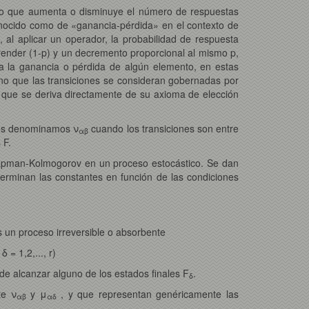
 lo que aumenta o disminuye el número de respuestas
onocido como de «ganancia-pérdida» en el contexto de
, al aplicar un operador, la probabilidad de respuesta
prender (1-p) y un decremento proporcional al mismo p,
a la ganancia o pérdida de algún elemento, en estas
no que las transiciones se consideran gobernadas por
a que se deriva directamente de su axioma de elección
 los denominamos ν
cuando los transiciones son entre
αβ
 F.
hapman-Kolmogorov en un proceso estocástico. Se dan
erminan las constantes en función de las condiciones
es un proceso irreversible o absorbente
δ = 1,2,..., r)
e alcanzar alguno de los estados finales F
.
δ
te ν
y μ
, y que representan genéricamente las
αβ
αδ