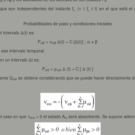
α
β
δ
e son independientes del instante ξ, (τ ≤ ξ ≤ t) en el que está el s
Probabilidades de paso y condiciones iniciales
l intervalo Δ(t) es:
P
= ν
Δ(t) + C [Δ(t)] ; α ≠ β
αβ
αβ
 ese intervalo temporal.
n un intervalo Δt es:
P
= μ
Δ (t) + C [ Δ (t) ]
αδ
αδ
nente Q
se obtiene considerando que se puede hacer directamente 
αδ
el caso en que ν
= 0 el estado A
será absorbente. Se supone adem
αα
α