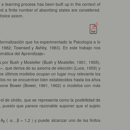
r a learning process has been built up in the context of
and a finite number of absorbing states are considered.
choice axiom.
 formalización que ha experimentado la Psicología a lo
s, 1982; Townsed y Ashby, 1983). En este trabajo nos
emática del Aprendizaje»
 por Bush y Mosteller (Bush y Mosteller, 1951, 1955),
», que deriva de su axioma de elección (Luce, 1959) y
tos últimos modelos ocupan un lugar muy relevante los
os no se encuentran bien establecidos hasta los años
opone Bower (Bower, 1961, 1962) o modelos con más
el de olvido, que se representa como la posibilidad de
, puesto que parece razonable suponer que el sujeto
 A
( α , β = 1,2 ) y puede alcanzar uno de los finitos
β