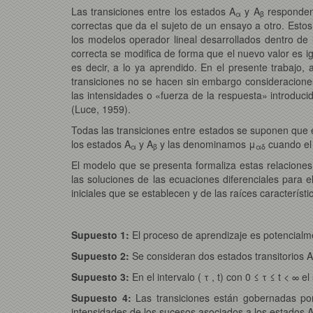
Las transiciones entre los estados A
y A
responden 
α
β
correctas que da el sujeto de un ensayo a otro. Est
los modelos operador lineal desarrollados dentro de l
correcta se modifica de forma que el nuevo valor es i
es decir, a lo ya aprendido. En el presente trabajo,
transiciones no se hacen sin embargo consideracione
las intensidades o «fuerza de la respuesta» introduc
(Luce, 1959).
Todas las transiciones entre estados se suponen que 
los estados A
y A
y las denominamos μ
cuando el 
α
β
αδ
El modelo que se presenta formaliza estas relacion
las soluciones de las ecuaciones diferenciales para el
iniciales que se establecen y de las raíces característ
Supuesto 1:
El proceso de aprendizaje es potencialmen
Supuesto 2:
Se consideran dos estados transitorios A
Supuesto 3:
En el intervalo ( τ , t) con 0 ≤ τ ≤ t < ∞
Supuesto 4:
Las transiciones están gobernadas po
intensidades de los sucesos asociados a los estados 