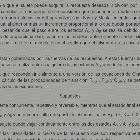
a que el sujeto puede adquirir la respuesta deseada u olvidar, por
os cambios, sin embargo, no se considera que responden al modelo c
a teoría estocástica del aprendizaje por Bush y Mosteller en los que
gual al anterior más un incremento proporcional a lo que queda por a
 a pesar de que el paso entre los estados A
y A
se realiza debido 
α
β
s de proporcionalidad, como en los modelos anteriormente citados, si
ida por Luce en el modelo β en el sentido que él mismo da a la escal
están gobernadas por las fuerzas de las respuestas. A estas fuerzas
paso se realiza entre cualquiera de los estados A y uno de los estados
es, que responden inicialmente a una versión de las ecuaciones de C
 cálculo de las probabilidades de transición P
, P
y Q
y se det
αα
αβ
αδ
icas de las ecuaciones.
Supuestos
te concurrente, repetitivo y reversible, mientras que el estado final 
y A
y un número finito r de posibles estados finales F
. (α, β = 1, 2; 
α
β
δ
 el sujeto puede viajar continuamente entre los dos estados A
y A
y pued
α
β
r las intensidades o fuerza de la respuesta que son respectivamen
A
y A
y los asociados de los sucesos de los estados F
.