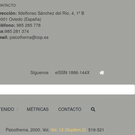
ONTACTO
rección:
Ildelfonso Sánchez del Río, 4, 1º B
3001 Oviedo (España)
eléfono:
985 285 778
ax:
985 281 374
ail:
psicothema@cop.es
Síguenos
eISSN 1886-144X
TENIDO
MÉTRICAS
CONTACTO
Psicothema, 2000. Vol.
Vol. 12 (Suplem.2).
519-521