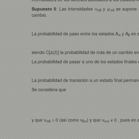
Supuesto 5
: Las intensidades ν
y μ
se supone qu
αβ
αδ
cambio.
La probabilidad de paso entre los estados A
y A
en e
α
β
siendo C[Δ(t)] la probabilidad de más de un cambio en
La probabilidad de pasar a uno de los estados finales e
La probabilidad de transición a un estado final perma
Se considera que
y que ν
> 0 (así como ν
) y que ν
≠ 0 , pues en 
αβ
βα
αα