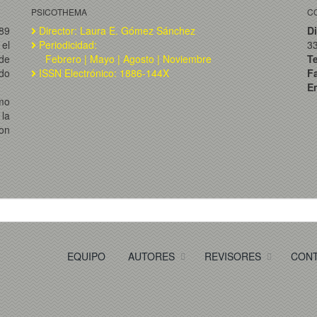
PSICOTHEMA
C
989
Director: Laura E. Gómez Sánchez
Di
el
Periodicidad:
3
de
Febrero | Mayo | Agosto | Noviembre
T
ado
ISSN Electrónico: 1886-144X
F
Em
omo
la
on
EQUIPO
AUTORES
REVISORES
CON