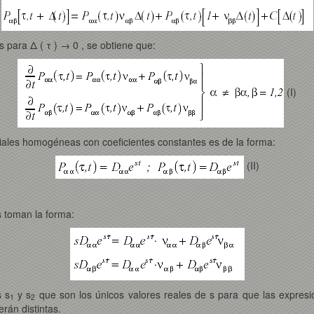
 para Δ ( τ ) → 0 , se obtiene que:
(I)
iales homogéneas con coeficientes constantes es de la forma:
(II)
s toman la forma:
s s
y s
que son los únicos valores reales de s para que las expresio
1
2
erán distintas.