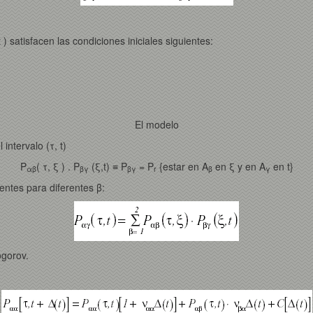
t ) satisfacen las condiciones iniciales siguientes:
El modelo
intervalo (τ, t)
P
( τ, ξ ) . P
(ξ,t) ≡ P
= P
{estar en A
en ξ y en A
en t}
αβ
βγ
βγ
r
β
γ
ntes para diferentes β:
gorov.