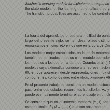
Stochostic learning models for dichotomous response t
the state models for the learning mathematical theory.
The transition probabilities are assumed to be control
La teoría del aprendizaje ofrece una multitud de punt
largo del presente siglo, se han desarrollado disti
enmarcamos en concreto en los que en la obra de Coo
Los modelos mejor establecidos en la teoría matemáti
también denominados modelos α, el modelo operador no
los modelos a los que en la obra de Coombs et al. (1
modelos cuya axiomática conduce a la representación
60, en que aparecen desde representaciones muy s
componentes, como los que, entre otros, proponen At
En el presente trabajo se considera un modelo estocás
paso entre dos estados recurrentes transitorios A
y
α
puede eventualmente terminar el aprendizaje en un ci
Se considera que en el intervalo temporal (τ , t) con
estados finales F
(δ =1, ..., r) que son absorbentes.
δ