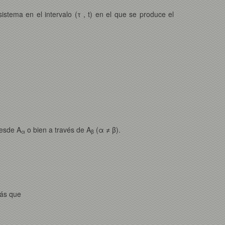
istema en el intervalo (τ , t) en el que se produce el
desde A
o bien a través de A
(α ≠ β).
α
β
ás que