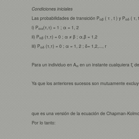
Condiciones iniciales
Las probabilidades de transición P
( τ , t ) y P
( τ, 
αβ
αδ
i) P
(τ,τ) = 1 ; α = 1, 2
αα
ii) P
(τ,τ) = 0 ; α ≠ β ; α,β = 1,2
αβ
iii) P
(τ,τ) = 0 ; α = 1, 2 ; δ= 1,2,..., r
αδ
Para un individuo en A
en un instante cualquiera ξ del 
α
Ya que los anteriores sucesos son mutuamente excluye
que es una versión de la ecuación de Chapman-Kolmo
Por lo tanto: