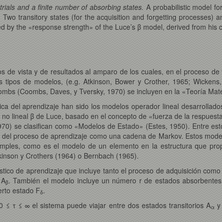
rials and a finite number of absorbing states.
A probabilistic model fo
 Two transitory states (for the acquisition and forgetting processes) 
led by the «response strength» of the Luce’s β model, derived from his 
os de vista y de resultados al amparo de los cuales, en el proceso de
ntos tipos de modelos, (e.g. Atkinson, Bower y Crother, 1965; Wicken
mbs (Coombs, Daves, y Tversky, 1970) se incluyen en la «Teoría Mat
ca del aprendizaje han sido los modelos operador lineal desarrollados
 lineal β de Luce, basado en el concepto de «fuerza de la respuesta
970) se clasifican como «Modelos de Estado» (Estes, 1950). Entre es
 del proceso de aprendizaje como una cadena de Markov. Estos model
imples, como es el modelo de un elemento en la estructura que pr
kinson y Crothers (1964) o Bernbach (1965).
tico de aprendizaje que incluye tanto el proceso de adquisición como 
 A
. También el modelo incluye un número r de estados absorbentes
β
erto estado F
.
δ
 0 ≤ τ ≤ ∞ el sistema puede viajar entre dos estados transitorios A
y
α