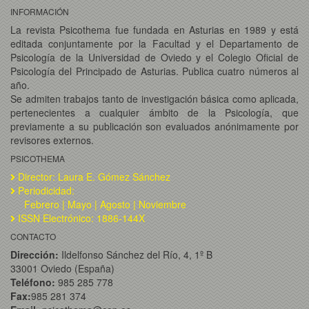
INFORMACIÓN
La revista Psicothema fue fundada en Asturias en 1989 y está
editada conjuntamente por la Facultad y el Departamento de
Psicología de la Universidad de Oviedo y el Colegio Oficial de
Psicología del Principado de Asturias. Publica cuatro números al
año.
Se admiten trabajos tanto de investigación básica como aplicada,
pertenecientes a cualquier ámbito de la Psicología, que
previamente a su publicación son evaluados anónimamente por
revisores externos.
PSICOTHEMA
Director: Laura E. Gómez Sánchez
Periodicidad:
Febrero | Mayo | Agosto | Noviembre
ISSN Electrónico: 1886-144X
CONTACTO
Dirección:
Ildelfonso Sánchez del Río, 4, 1º B
33001 Oviedo (España)
Teléfono:
985 285 778
Fax:
985 281 374