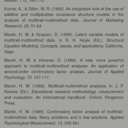
Kumar, A., & Dillon, W. R. (1992). An integrative look at the use of
additive and multiplicative covariance structure models in the
analysis of multitrait-multimethod data
. Journal of Marketing
Research, 29,
51-64.
Marsh, H. W. & Grayson, D. (1995). Latent variable models of
multitrait-multimethod data. In R. H. Hoyle (Ed.),
Structural
Equation Modeling: Concepts, issues, and applications.
California,
Sage.
Marsh, H. W. & Hocevar, D. (1988). A new, more powerful
approach to multitrait-multimethod analyses: An application of
second-order confirmatory factor analysis
. Journal of Applied
Psychology, 73,
107-117.
Marsh, H. W. (1988). Multitrait-multimethod analyses. In J. P.
Keeves (Ed.),
Educational research methodology, measurement
and evaluation: An international handbook.
Oxford, Pergamon
Press.
Marsh, H. W. (1989). Confirmatory factor analysis of multitrait-
multimethod data: Many problems and a few solutions.
Applied
Psychological Measurement, 13,
335-361.