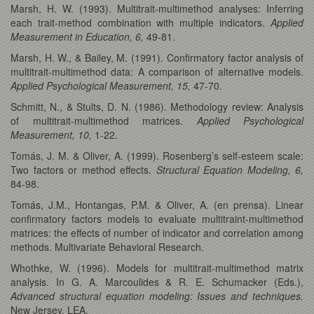
Marsh, H. W. (1993). Multitrait-multimethod analyses: Inferring
each trait-method combination with multiple indicators.
Applied
Measurement in Education, 6,
49-81.
Marsh, H. W., & Bailey, M. (1991). Confirmatory factor analysis of
multitrait-multimethod data: A comparison of alternative models.
Applied Psychological Measurement, 15,
47-70.
Schmitt, N., & Stults, D. N. (1986). Methodology review: Analysis
of multitrait-multimethod matrices.
Applied Psychological
Measurement, 10,
1-22.
Tomás, J. M. & Oliver, A. (1999). Rosenberg’s self-esteem scale:
Two factors or method effects.
Structural Equation Modeling, 6,
84-98.
Tomás, J.M., Hontangas, P.M. & Oliver, A. (en prensa). Linear
confirmatory factors models to evaluate multitraint-multimethod
matrices: the effects of number of indicator and correlation among
methods. Multivariate Behavioral Research.
Whothke, W. (1996). Models for multitrait-multimethod matrix
analysis. In G. A. Marcoulides & R. E. Schumacker (Eds.),
Advanced structural equation modeling: Issues and techniques.
New Jersey, LEA.