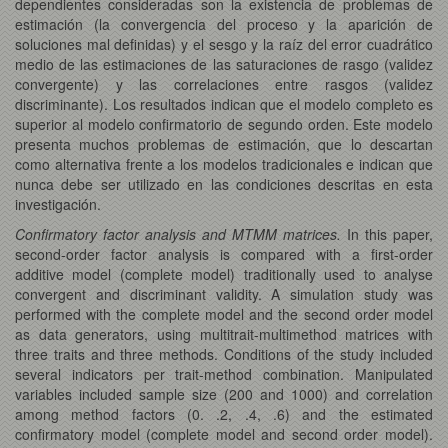
dependientes consideradas son la existencia de problemas de
estimación (la convergencia del proceso y la aparición de
soluciones mal definidas) y el sesgo y la raíz del error cuadrático
medio de las estimaciones de las saturaciones de rasgo (validez
convergente) y las correlaciones entre rasgos (validez
discriminante). Los resultados indican que el modelo completo es
superior al modelo confirmatorio de segundo orden. Este modelo
presenta muchos problemas de estimación, que lo descartan
como alternativa frente a los modelos tradicionales e indican que
nunca debe ser utilizado en las condiciones descritas en esta
investigación.
Confirmatory factor analysis and MTMM matrices.
In this paper,
second-order factor analysis is compared with a first-order
additive model (complete model) traditionally used to analyse
convergent and discriminant validity. A simulation study was
performed with the complete model and the second order model
as data generators, using multitrait-multimethod matrices with
three traits and three methods. Conditions of the study included
several indicators per trait-method combination. Manipulated
variables included sample size (200 and 1000) and correlation
among method factors (0. .2, .4, .6) and the estimated
confirmatory model (complete model and second order model).