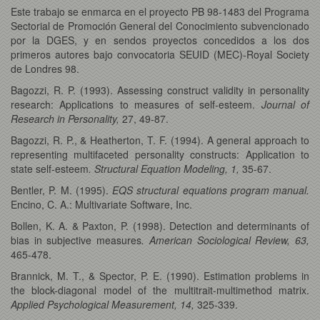
Este trabajo se enmarca en el proyecto PB 98-1483 del Programa
Sectorial de Promoción General del Conocimiento subvencionado
por la DGES, y en sendos proyectos concedidos a los dos
primeros autores bajo convocatoria SEUID (MEC)-Royal Society
de Londres 98.
Bagozzi, R. P. (1993). Assessing construct validity in personality
research: Applications to measures of self-esteem.
Journal of
Research in Personality,
27, 49-87.
Bagozzi, R. P., & Heatherton, T. F. (1994). A general approach to
representing multifaceted personality constructs: Application to
state self-esteem
. Structural Equation Modeling, 1,
35-67.
Bentler, P. M. (1995).
EQS structural equations program manual.
Encino, C. A.: Multivariate Software, Inc.
Bollen, K. A. & Paxton, P. (1998). Detection and determinants of
bias in subjective measures
. American Sociological Review, 63,
465-478.
Brannick, M. T., & Spector, P. E. (1990). Estimation problems in
the block-diagonal model of the multitrait-multimethod matrix.
Applied Psychological Measurement, 14,
325-339.