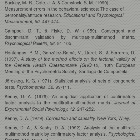
Buckley, M- R., Cote, J. A. & Comstock, S. M. (1990).
Measurement errors in the behavioral sciences: The case of
personality/attitude research.
Educational and Psychological
Measurement, 50,
447-474.
Campbell, D. T., & Fiske, D. W. (1959). Convergent and
discriminant validation by multitrait-multimethod matrix.
Psychological Bulletin, 56,
81-105.
Hontangas, P. M., González-Romá, V., Lloret, S., & Ferreres, D.
(1997).
A study of the method effects on the factorial validity of
the General Health Questionnaire (GHQ-12).
10th European
Meeting of the Psychometric Society, Santiago de Compostela.
Jöreskog, K. G. (1971). Statistical analysis of sets of congeneric
tests.
Psychometrika, 52,
99-111.
Kenny, D. A. (1976). An empirical application of confirmatory
factor analysis to the multitrait-multimethod matrix.
Journal of
Experimental Social Psychology, 12,
247-252.
Kenny, D. A. (1979).
Correlation and causality.
New York, Wiley.
Kenny, D. A., & Kashy, D. A. (1992). Analysis of the multitrait-
multimethod matrix by confirmatory factor analysis.
Psychological
Bulletin, 112,
165-172.