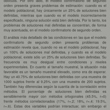
oblícuos. Por otro lado, el modelo confirmatorio de segundo
orden presenta graves problemas de estimación: cuando es el
modelo poblacional, hay únicamente un 25% de soluciones bien
definidas, mientras que cuando es el modelo incorrectamente
especificado,
ninguna
solución está bien definida. Por lo tanto, los
problemas de soluciones mal definidas se concentran, de forma
muy acentuada, en el modelo confirmatorio de segundo orden.
El análisis más detallado de las condiciones en las que el modelo
confirmatorio de segundo orden presenta problemas de
estimación revela que, cuando no es el modelo poblacional, hay
un 100% de soluciones mal definidas, y cuando es el modelo
poblacional, existe sólo un 25% de soluciones bien definidas. Su
frecuencia es muy desigual entre condiciones y niveles
experimentales. En cuanto al tamaño muestral, la situación más
favorable es un tamaño muestral elevado, como era de esperar.
Hay un 40.75% de soluciones bien definidas con una muestra de
1000 sujetos frente al 9.25% con una muestra de 200 sujetos.
También hay diferencias según la cuantía de la correlación entre
métodos. El porcentaje de soluciones bien definidas es
sensiblemente mayor con métodos ortogonales (45.5%, r=0)
frente métodos correlacionados (17%, r=.2; 18%, r=.4; 19.5%,
r=.6). Estas dos variables podrían interactuar, sin embargo el