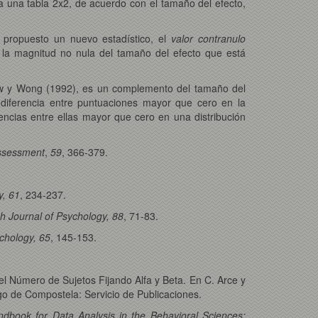
a una tabla 2x2, de acuerdo con el tamaño del efecto,
 propuesto un nuevo estadístico, el
valor contranulo
o la magnitud no nula del tamaño del efecto que está
Graw y Wong (1992), es un complemento del tamaño del
a diferencia entre puntuaciones mayor que cero en la
encias entre ellas mayor que cero en una distribución
Assessment
,
59
, 366-379.
.
y, 61
, 234-237.
ish Journal of Psychology, 88
, 71-83.
chology, 65
, 145-153.
del Número de Sujetos Fijando Alfa y Beta. En C. Arce y
go de Compostela: Servicio de Publicaciones.
dbook for Data Analysis in the Behavioral Sciences: