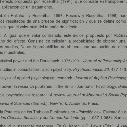
 efecto propuesta por Rosenthal (1991), que consiste en transponer 
 aplicación de un tratamiento.
mbién Hallahan y Rosenthal, 1996; Rosnow y Rosenthal, 1996) han
e los resultados de una prueba de significación y que se define com
ia que el valor nulo del tamaño del efecto.
n
. Al igual que el valor contranulo, este índice, propuesto por Mc
maño del efecto. Consiste en calcular la probabilidad de obtener un
 dos medias,
CL
es la probabilidad de obtener una puntuación de difer
as muestrales.
Statistical power and the Rorschach: 1975-1991.
Journal of Personality 
studies in consultation-liaison psychiatry.
Psychosomatics
,
33
, 437-443
nalysis of applied psychological research.
Journal of Applied Psycholog
al power in research published in the British Journal of Psychology.
Brit
cial psychological research: A review.
Journal of Abnormal & Social Psy
havioral Sciences
(2nd ed.). New York: Academic Press.
de la Potencia de los Trabajos Publicados en «Psicológica». Estimación 
 las Ciencias Sociales y del Comportamiento
(pp. 1.057-1.063). Santia
he id in statistical reasoning. En G. Keren y C. Lewis (Eds.),
A Han