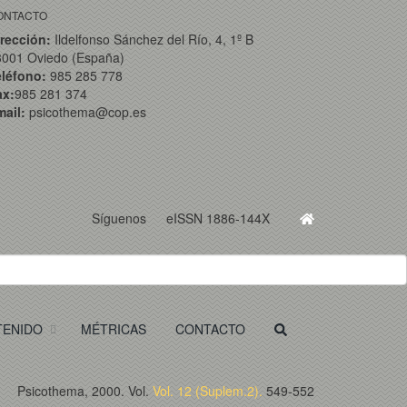
ONTACTO
rección:
Ildelfonso Sánchez del Río, 4, 1º B
3001 Oviedo (España)
eléfono:
985 285 778
ax:
985 281 374
ail:
psicothema@cop.es
Síguenos
eISSN 1886-144X
TENIDO
MÉTRICAS
CONTACTO
Psicothema, 2000. Vol.
Vol. 12 (Suplem.2).
549-552