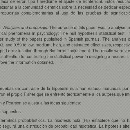
la tasa de error Tipo I mediante el ajuste de Bonferroni. Estos resul
exionar a la comunidad científica sobre la necesidad de dedicar espec
propuestas complementarias al uso de las pruebas de significaci
h: Analyses and proposals.
The purpose of this paper was to analyse th
ical phenomena in psychology: The null hypothesis statistical test. I
r study of the papers published in Spanish journals. The analysis of
.83, and 0.59 to low, medium, high, and estimated effect sizes, respect
e I error inflation through Bonferroni adjustment. The results were ver
al attention for controlling the statistical power in designing a resea
rove the information obtained.
pruebas de contraste de la hipótesis nula han estado marcadas por l
aron el propio Fisher que se enfrentó teóricamente a los autores que i
y Pearson se ajusta a las ideas siguientes:
e supuestos.
érminos probabilísticos. La hipótesis nula (H
) establece que no ha
0
 seguirá una distribución de probabilidad hipotética. La hipótesis alter