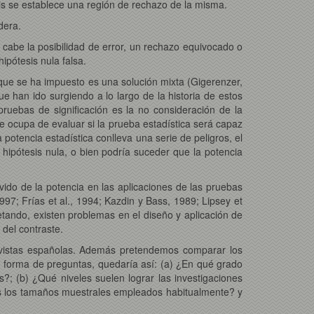
esis se establece una región de rechazo de la misma.
dera.
 cabe la posibilidad de error, un rechazo equivocado o
ipótesis nula falsa.
 que se ha impuesto es una solución mixta (Gigerenzer,
e han ido surgiendo a lo largo de la historia de estos
pruebas de significación es la no consideración de la
se ocupa de evaluar si la prueba estadística será capaz
 potencia estadística conlleva una serie de peligros, el
 hipótesis nula, o bien podría suceder que la potencia
ido de la potencia en las aplicaciones de las pruebas
997; Frías et al., 1994; Kazdin y Bass, 1989; Lipsey et
retando, existen problemas en el diseño y aplicación de
 del contraste.
 revistas españolas. Además pretendemos comparar los
en forma de preguntas, quedaría así: (a) ¿En qué grado
s?; (b) ¿Qué niveles suelen lograr las investigaciones
dos los tamaños muestrales empleados habitualmente? y