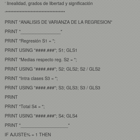
‘ linealidad, grados de libertad y significación
‘**************************************
PRINT "ANALISIS DE VARIANZA DE LA REGRESION"
PRINT "________________"
PRINT "Regresión S1 = ";
PRINT USING "####.###"; S1; GLS1
PRINT "Medias respecto reg. S2 = ";
PRINT USING "####.###"; S2; GLS2; S2 / GLS2
PRINT "Intra clases S3 = ";
PRINT USING "####.###"; S3; GLS3; S3 / GLS3
PRINT
PRINT "Total S4 = ";
PRINT USING "####.###"; S4; GLS4
PRINT "___________________"
IF AJUSTE% = 1 THEN