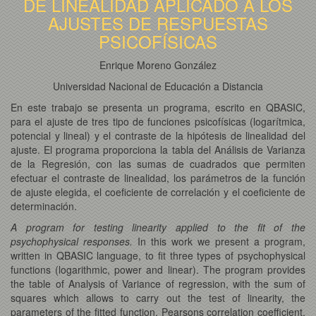
DE LINEALIDAD APLICADO A LOS
AJUSTES DE RESPUESTAS
PSICOFÍSICAS
Enrique Moreno González
Universidad Nacional de Educación a Distancia
En este trabajo se presenta un programa, escrito en QBASIC,
para el ajuste de tres tipo de funciones psicofísicas (logarítmica,
potencial y lineal) y el contraste de la hipótesis de linealidad del
ajuste. El programa proporciona la tabla del Análisis de Varianza
de la Regresión, con las sumas de cuadrados que permiten
efectuar el contraste de linealidad, los parámetros de la función
de ajuste elegida, el coeficiente de correlación y el coeficiente de
determinación.
A program for testing linearity applied to the fit of the
psychophysical responses.
In this work we present a program,
written in QBASIC language, to fit three types of psychophysical
functions (logarithmic, power and linear). The program provides
the table of Analysis of Variance of regression, with the sum of
squares which allows to carry out the test of linearity, the
parameters of the fitted function, Pearsons correlation coefficient,