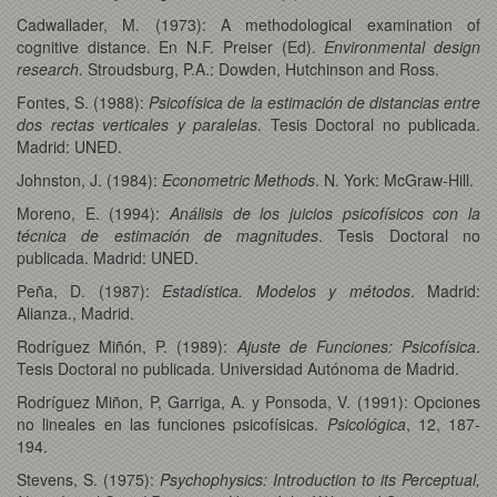
Cadwallader, M. (1973): A methodological examination of
cognitive distance. En N.F. Preiser (Ed).
Environmental design
research
. Stroudsburg, P.A.: Dowden, Hutchinson and Ross.
Fontes, S. (1988):
Psicofísica de la estimación de distancias entre
dos rectas verticales y paralelas
. Tesis Doctoral no publicada.
Madrid: UNED.
Johnston, J. (1984):
Econometric Methods
. N. York: McGraw-Hill.
Moreno, E. (1994):
Análisis de los juicios psicofísicos con la
técnica de estimación de magnitudes
. Tesis Doctoral no
publicada. Madrid: UNED.
Peña, D. (1987):
Estadística. Modelos y métodos
. Madrid:
Alianza., Madrid.
Rodríguez Miñón, P. (1989):
Ajuste de Funciones: Psicofísica
.
Tesis Doctoral no publicada. Universidad Autónoma de Madrid.
Rodríguez Miñon, P, Garriga, A. y Ponsoda, V. (1991): Opciones
no lineales en las funciones psicofísicas.
Psicológica
, 12, 187-
194.
Stevens, S. (1975):
Psychophysics: Introduction to its Perceptual,