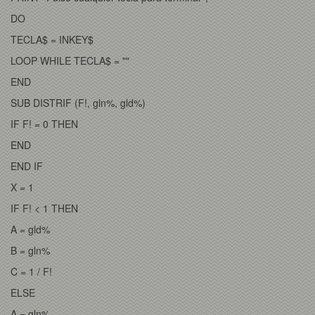
DO
TECLA$ = INKEY$
LOOP WHILE TECLA$ = ""
END
SUB DISTRIF (F!, gln%, gld%)
IF F! = 0 THEN
END
END IF
X = 1
IF F! < 1 THEN
A = gld%
B = gln%
C = 1 / F!
ELSE
A = gln%