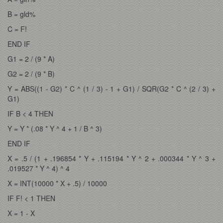
B = gld%
C = F!
END IF
G1 = 2 / (9 * A)
G2 = 2 / (9 * B)
Y = ABS((1 - G2) * C ^ (1 / 3) - 1 + G1) / SQR(G2 * C ^ (2 / 3) +
G1)
IF B < 4 THEN
Y = Y * (.08 * Y ^ 4 + 1 / B ^ 3)
END IF
X = .5 / (1 + .196854 * Y + .115194 * Y ^ 2 + .000344 * Y ^ 3 +
.019527 * Y ^ 4) ^ 4
X = INT(10000 * X + .5) / 10000
IF F! < 1 THEN
X = 1 - X