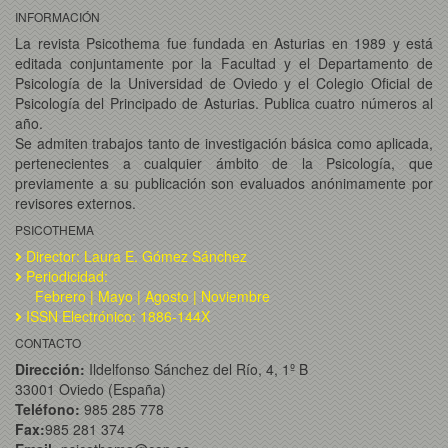
INFORMACIÓN
La revista Psicothema fue fundada en Asturias en 1989 y está
editada conjuntamente por la Facultad y el Departamento de
Psicología de la Universidad de Oviedo y el Colegio Oficial de
Psicología del Principado de Asturias. Publica cuatro números al
año.
Se admiten trabajos tanto de investigación básica como aplicada,
pertenecientes a cualquier ámbito de la Psicología, que
previamente a su publicación son evaluados anónimamente por
revisores externos.
PSICOTHEMA
Director: Laura E. Gómez Sánchez
Periodicidad:
Febrero | Mayo | Agosto | Noviembre
ISSN Electrónico: 1886-144X
CONTACTO
Dirección:
Ildelfonso Sánchez del Río, 4, 1º B
33001 Oviedo (España)
Teléfono:
985 285 778
Fax:
985 281 374