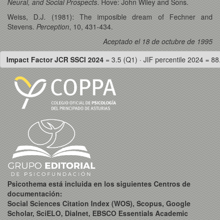
Neural, and Social Prospects
. Hove: John Wiley and Sons.
Weiss, D.J. (1981): The imposible dream of Fechner and
Stevens.
Perception
, 10, 431-434.
Aceptado el 18 de octubre de 1995
Impact Factor JCR SSCI 2024
= 3.5 (Q1) · JIF percentile 2024 = 88
Psicothema está incluida en los siguientes Centros de
documentación:
Social Sciences Citation Index (WOS), Scopus, Google
Scholar, SciELO, Dialnet, EBSCO Essentials Academic