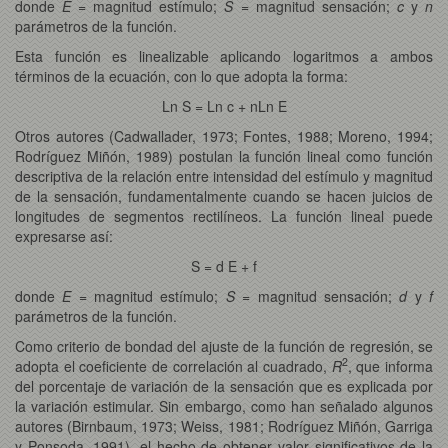
donde
E
= magnitud estímulo;
S
= magnitud sensación;
c
y
n
parámetros de la función.
Esta función es linealizable aplicando logaritmos a ambos
términos de la ecuación, con lo que adopta la forma:
Ln S = Ln c + nLn E
Otros autores (Cadwallader, 1973; Fontes, 1988; Moreno, 1994;
Rodríguez Miñón, 1989) postulan la función lineal como función
descriptiva de la relación entre intensidad del estímulo y magnitud
de la sensación, fundamentalmente cuando se hacen juicios de
longitudes de segmentos rectilíneos. La función lineal puede
expresarse así:
S = d E + f
donde
E
= magnitud estímulo;
S
= magnitud sensación;
d
y
f
parámetros de la función.
Como criterio de bondad del ajuste de la función de regresión, se
2
adopta el coeficiente de correlación al cuadrado,
R
, que informa
del porcentaje de variación de la sensación que es explicada por
la variación estimular. Sin embargo, como han señalado algunos
autores (Birnbaum, 1973; Weiss, 1981; Rodríguez Miñón, Garriga
y Ponsoda, 1991), el hecho de obtener valor significativos de la