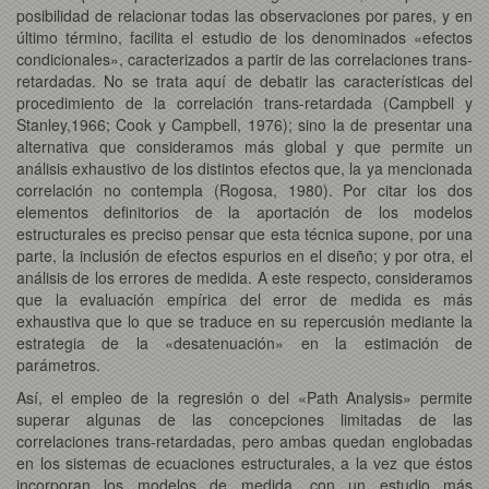
posibilidad de relacionar todas las observaciones por pares, y en
último término, facilita el estudio de los denominados «efectos
condicionales», caracterizados a partir de las correlaciones trans-
retardadas. No se trata aquí de debatir las características del
procedimiento de la correlación trans-retardada (Campbell y
Stanley,1966; Cook y Campbell, 1976); sino la de presentar una
alternativa que consideramos más global y que permite un
análisis exhaustivo de los distintos efectos que, la ya mencionada
correlación no contempla (Rogosa, 1980). Por citar los dos
elementos definitorios de la aportación de los modelos
estructurales es preciso pensar que esta técnica supone, por una
parte, la inclusión de efectos espurios en el diseño; y por otra, el
análisis de los errores de medida. A este respecto, consideramos
que la evaluación empírica del error de medida es más
exhaustiva que lo que se traduce en su repercusión mediante la
estrategia de la «desatenuación» en la estimación de
parámetros.
Así, el empleo de la regresión o del «Path Analysis» permite
superar algunas de las concepciones limitadas de las
correlaciones trans-retardadas, pero ambas quedan englobadas
en los sistemas de ecuaciones estructurales, a la vez que éstos
incorporan los modelos de medida, con un estudio más