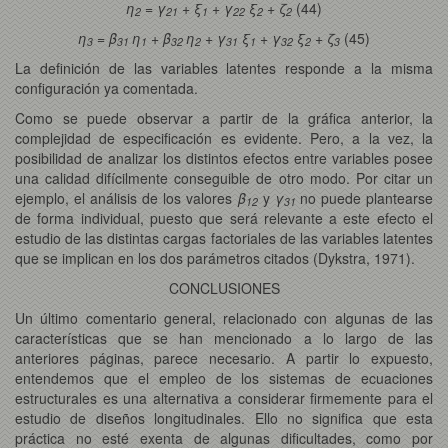
η
= γ
+ ξ
+ γ
ξ
+ ζ
(44)
2
21
1
22
2
2
η
= β
η
+ β
η
+ γ
ξ
+ γ
ξ
+ ζ
(45)
3
31
1
32
2
31
1
32
2
3
La definición de las variables latentes responde a la misma
configuración ya comentada.
Como se puede observar a partir de la gráfica anterior, la
complejidad de especificación es evidente. Pero, a la vez, la
posibilidad de analizar los distintos efectos entre variables posee
una calidad difícilmente conseguible de otro modo. Por citar un
ejemplo, el análisis de los valores
β
y
γ
no puede plantearse
12
31
de forma individual, puesto que será relevante a este efecto el
estudio de las distintas cargas factoriales de las variables latentes
que se implican en los dos parámetros citados (Dykstra, 1971).
CONCLUSIONES
Un último comentario general, relacionado con algunas de las
características que se han mencionado a lo largo de las
anteriores páginas, parece necesario. A partir lo expuesto,
entendemos que el empleo de los sistemas de ecuaciones
estructurales es una alternativa a considerar firmemente para el
estudio de diseños longitudinales. Ello no significa que esta
práctica no esté exenta de algunas dificultades, como por