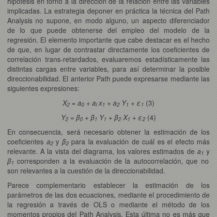
hipótesis en torno a la dirección de la relación entre las variables
implicadas. La estrategia deponer en práctica la técnica del Path
Analysis no supone, en modo alguno, un aspecto diferenciador
de lo que puede obtenerse del empleo del modelo de la
regresión. El elemento importante que cabe destacar es el hecho
de que, en lugar de contrastar directamente los coeficientes de
correlación trans-retardados, evaluaremos estadísticamente las
distintas cargas entre variables, para así determinar la posible
direccionabilidad. El anterior Path puede expresarse mediante las
siguientes expresiones:
X
= a
+ a
x
+ a
Y
+ ε
(3)
2
0
l
1
2
1
1
Y
= β
+ β
Y
+ β
X
+ ε
(4)
2
0
1
1
2
1
2
En consecuencia, será necesario obtener la estimación de los
coeficientes
a
y
β
para la evaluación de cuál es el efecto más
2
2
relevante. A la vista del diagrama, los valores estimados de
a
y
1
β
corresponden a la evaluación de la autocorrelación, que no
1
son relevantes a la cuestión de la direccionabilidad.
Parece complementario establecer la estimación de los
parámetros de las dos ecuaciones, mediante el procedimiento de
la regresión a través de OLS o mediante el método de los
momentos propios del Path Analysis. Esta última no es más que