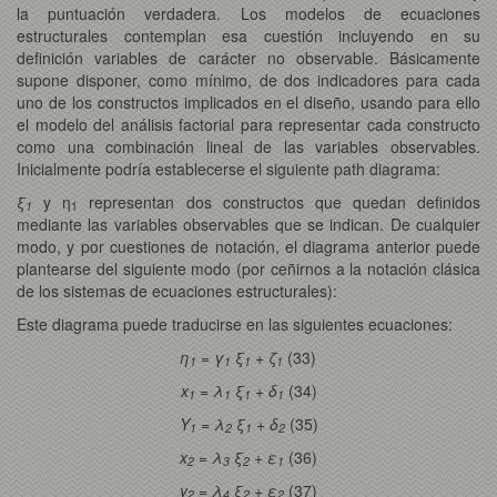
la puntuación verdadera. Los modelos de ecuaciones
estructurales contemplan esa cuestión incluyendo en su
definición variables de carácter no observable. Básicamente
supone disponer, como mínimo, de dos indicadores para cada
uno de los constructos implicados en el diseño, usando para ello
el modelo del análisis factorial para representar cada constructo
como una combinación lineal de las variables observables.
Inicialmente podría establecerse el siguiente path diagrama:
ξ
y η
representan dos constructos que quedan definidos
1
1
mediante las variables observables que se indican. De cualquier
modo, y por cuestiones de notación, el diagrama anterior puede
plantearse del siguiente modo (por ceñirnos a la notación clásica
de los sistemas de ecuaciones estructurales):
Este diagrama puede traducirse en las siguientes ecuaciones:
η
= γ
ξ
+ ζ
(33)
1
1
1
1
x
= λ
ξ
+ δ
(34)
1
1
1
1
Y
= λ
ξ
+ δ
(35)
1
2
1
2
x
= λ
ξ
+ ε
(36)
2
3
2
1
y
= λ
ξ
+ ε
(37)
2
4
2
2