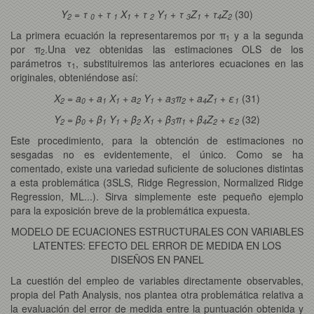
Y
= τ
+ τ
X
+ τ
Y
+ τ
Z
+ τ
Z
(30)
2
0
1
1
2
1
3
1
4
2
La primera ecuación la representaremos por π
y a la segunda
1
por π
.Una vez obtenidas las estimaciones OLS de los
2
parámetros τ
, substituiremos las anteriores ecuaciones en las
1
originales, obteniéndose así:
X
= a
+ a
X
+ a
Y
+ a
π
+ a
Z
+ ε
(31)
2
0
1
1
2
1
3
2
4
1
1
Y
= β
+ β
Y
+ β
X
+ β
π
+ β
Z
+ ε
(32)
2
0
1
1
2
1
3
1
4
2
2
Este procedimiento, para la obtención de estimaciones no
sesgadas no es evidentemente, el único. Como se ha
comentado, existe una variedad suficiente de soluciones distintas
a esta problemática (3SLS, Ridge Regression, Normalized Ridge
Regression, ML...). Sirva simplemente este pequeño ejemplo
para la exposición breve de la problemática expuesta.
MODELO DE ECUACIONES ESTRUCTURALES CON VARIABLES
LATENTES: EFECTO DEL ERROR DE MEDIDA EN LOS
DISEÑOS EN PANEL
La cuestión del empleo de variables directamente observables,
propia del Path Analysis, nos plantea otra problemática relativa a
la evaluación del error de medida entre la puntuación obtenida y