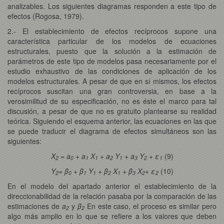
analizables. Los siguientes diagramas responden a este tipo de
efectos (Rogosa, 1979).
2.- El establecimiento de efectos recíprocos supone una
característica particular de los modelos de ecuaciones
estructurales, puesto que la solución a la estimación de
parámetros de este tipo de modelos pasa necesariamente por el
estudio exhaustivo de las condiciones de aplicación de los
modelos estructurales. A pesar de que en sí mismos, los efectos
recíprocos suscitan una gran controversia, en base a la
verosimilitud de su especificación, no es éste el marco para tal
discusión, a pesar de que no es gratuito plantearse su realidad
teórica. Siguiendo el esquema anterior, las ecuaciones en las que
se puede traducir el diagrama de efectos simultáneos son las
siguientes:
X
= a
+ a
X
+ a
Y
+ a
Y
+ ε
(9)
2
0
1
1
2
1
3
2
1
Y
= β
+ β
Y
+ β
X
+ β
X
+ ε
(10)
2
0
1
1
2
1
3
2
2
En el modelo del apartado anterior el establecimiento de la
direccionabilidad de la relación pasaba por la comparación de las
estimaciones de
a
y
β
En este caso, el proceso es similar pero
2
2
algo más amplio en lo que se refiere a los valores que deben