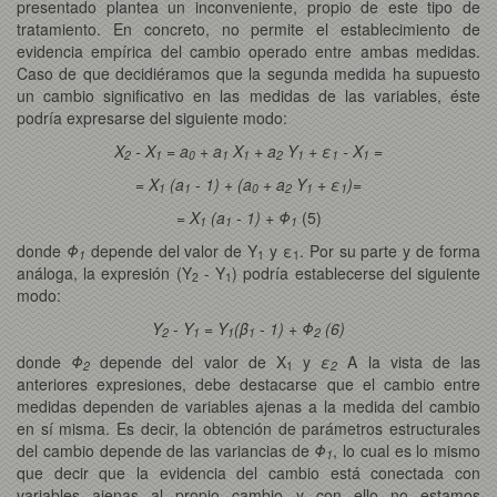
presentado plantea un inconveniente, propio de este tipo de
tratamiento. En concreto, no permite el establecimiento de
evidencia empírica del cambio operado entre ambas medidas.
Caso de que decidiéramos que la segunda medida ha supuesto
un cambio significativo en las medidas de las variables, éste
podría expresarse del siguiente modo:
X
- X
= a
+ a
X
+ a
Y
+ ε
- X
=
2
1
0
1
1
2
1
1
1
= X
(a
- 1) + (a
+ a
Y
+ ε
)=
1
1
0
2
1
1
= X
(a
- 1) + Φ
(5)
1
1
1
donde
Φ
depende del valor de Y
y ε
. Por su parte y de forma
1
1
1
análoga, la expresión (Y
- Y
) podría establecerse del siguiente
2
1
modo:
Y
- Y
= Y
(β
- 1) + Φ
(6)
2
1
1
1
2
donde
Φ
depende del valor de X
y
ε
A la vista de las
2
1
2
anteriores expresiones, debe destacarse que el cambio entre
medidas dependen de variables ajenas a la medida del cambio
en sí misma. Es decir, la obtención de parámetros estructurales
del cambio depende de las variancias de
Φ
, lo cual es lo mismo
1
que decir que la evidencia del cambio está conectada con
variables ajenas al propio cambio y con ello no estamos