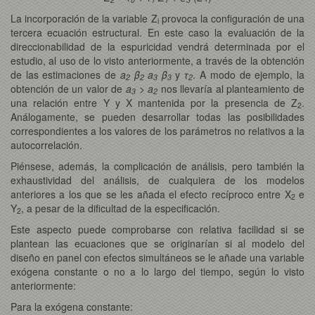
La incorporación de la variable Z
provoca la configuración de una
i
tercera ecuación estructural. En este caso la evaluación de la
direccionabilidad de la espuricidad vendrá determinada por el
estudio, al uso de lo visto anteriormente, a través de la obtención
de las estimaciones de
a
β
a
β
y
τ
. A modo de ejemplo, la
2
2
3
3
2
obtención de un valor de
a
>
a
nos llevaría al planteamiento de
3
2
una relación entre Y y X mantenida por la presencia de Z
.
2
Análogamente, se pueden desarrollar todas las posibilidades
correspondientes a los valores de los parámetros no relativos a la
autocorrelación.
Piénsese, además, la complicación de análisis, pero también la
exhaustividad del análisis, de cualquiera de los modelos
anteriores a los que se les añada el efecto recíproco entre X
e
2
Y
, a pesar de la dificultad de la especificación.
2
Este aspecto puede comprobarse con relativa facilidad si se
plantean las ecuaciones que se originarían si al modelo del
diseño en panel con efectos simultáneos se le añade una variable
exógena constante o no a lo largo del tiempo, según lo visto
anteriormente:
Para la exógena constante: