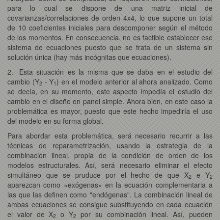
para lo cual se dispone de una matriz inicial de
covarianzas/correlaciones de orden 4x4, lo que supone un total
de 10 coeficientes iniciales para descomponer según el método
de los momentos. En consecuencia, no es factible establecer ese
sistema de ecuaciones puesto que se trata de un sistema sin
solución única (hay más incógnitas que ecuaciones).
2.- Esta situación es la misma que se daba en el estudio del
cambio (Y
- Y
) en el modelo anterior al ahora analizado. Como
2
1
se decía, en su momento, este aspecto impedía el estudio del
cambio en el diseño en panel simple. Ahora bien, en este caso la
problemática es mayor, puesto que este hecho impediría el uso
del modelo en su forma global.
Para abordar esta problemática, será necesario recurrir a las
técnicas de reparametrización, usando la estrategia de la
combinación lineal, propia de la condición de orden de los
modelos estructurales. Así, será necesario eliminar el efecto
simultáneo que se pruduce por el hecho de que X
e Y
2
2
aparezcan como «exógenas» en la ecuación complementaria a
las que las definen como "endógenas". La combinación lineal de
ambas ecuaciones se consigue substituyendo en cada ecuación
el valor de X
o Y
por su combinación lineal. Así, pueden
2
2