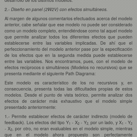
2.-
Diseño en panel (2W2V) con efectos simultáneos.
Al margen de algunos comentarios efectuados acerca del modelo
anterior, cabe señalar que ese modelo no puede ser considerado
como un modelo completo, entendiéndose como tal aquel modelo
que permite analizar todos los diferentes efectos que pueden
establecerse entre las variables implicadas. De ahí que el
perfeccionamiento del modelo anterior pase por la especificación
de los efectos que en la segunda medida puede establecerse
entre las variables. Nos encontramos, pues, con el modelo de
efectos recíprocos o simultáneos (Modelos no recursivos) que se
presenta mediante el siguiente Path Diagrama:
Este modelo es característico de los no recursivos y, en
consecuencia, presenta todas las dificultades propias de estos
modelos. Desde el punto de vista teórico, permite analizar dos
efectos de carácter más exhaustivo que el modelo simple
presentado anteriormente:
1.- Permite establecer efectos de carácter indirecto (modelo de
feedback). Los efectos del tipo Y
- X
- Y
por un lado, y X
- Y
1
2
2,
1
2
- X
, por otro, no eran evaluables en el modelo simple, mientras
2
que en el modelo ahora propuesto son perfectamente