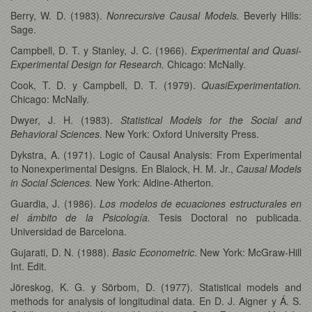
Berry, W. D. (1983).
Nonrecursive Causal Models.
Beverly Hills:
Sage.
Campbell, D. T. y Stanley, J. C. (1966).
Experimental and Quasi-
Experimental Design for Research.
Chicago: McNally.
Cook, T. D. y Campbell, D. T. (1979).
QuasiExperimentation.
Chicago: McNally.
Dwyer, J. H. (1983).
Statistical Models for the Social and
Behavioral Sciences.
New York: Oxford University Press.
Dykstra, A. (1971). Logic of Causal Analysis: From Experimental
to Nonexperimental Designs. En Blalock, H. M. Jr.,
Causal Models
in Social Sciences.
New York: Aldine-Atherton.
Guardia, J. (1986).
Los modelos de ecuaciones estructurales en
el ámbito de la Psicología.
Tesis Doctoral no publicada.
Universidad de Barcelona.
Gujarati, D. N. (1988).
Basic Econometric
. New York: McGraw-Hill
Int. Edit.
Jöreskog, K. G. y Sörbom, D. (1977). Statistical models and
methods for analysis of longitudinal data. En D. J. Aigner y Á. S.