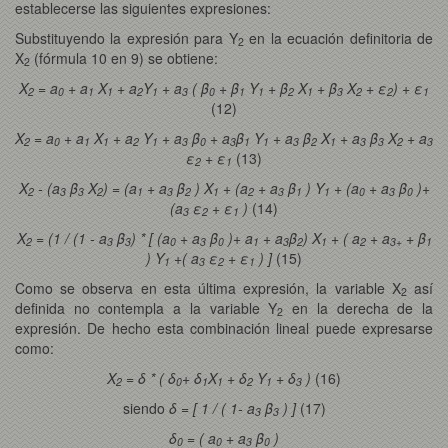
establecerse las siguientes expresiones:
Substituyendo la expresión para Y
en la ecuación definitoria de
2
X
(fórmula 10 en 9) se obtiene:
2
X
= a
+ a
X
+ a
Y
+ a
( β
+ β
Y
+ β
X
+ β
X
+ ε
) + ε
2
0
1
1
2
1
3
0
1
1
2
1
3
2
2
1
(12)
X
= a
+ a
X
+ a
Y
+ a
β
+ a
β
Y
+ a
β
X
+ a
β
X
+ a
2
0
1
1
2
1
3
0
3
1
1
3
2
1
3
3
2
3
ε
+ ε
(13)
2
1
X
- (a
β
X
) = (a
+ a
β
) X
+ (a
+ a
β
) Y
+ (a
+ a
β
)+
2
3
3
2
1
3
2
1
2
3
1
1
0
3
0
(a
ε
+ ε
)
(14)
3
2
1
X
= (1 / (1 - a
β
) * [ (a
+ a
β
)+ a
+ a
β
) X
+ ( a
+ a
+ β
2
3
3
0
3
0
1
3
2
1
2
3+
1
) Y
+( a
ε
+ ε
) ]
(15)
1
3
2
1
Como se observa en esta última expresión, la variable X
así
2
definida no contempla a la variable Y
en la derecha de la
2
expresión. De hecho esta combinación lineal puede expresarse
como:
X
= δ * ( δ
+ δ
X
+ δ
Y
+ δ
)
(16)
2
0
1
1
2
1
3
siendo
δ = [ 1 / ( 1- a
β
) ]
(17)
3
3
δ
= ( a
+ a
β
)
0
0
3
0