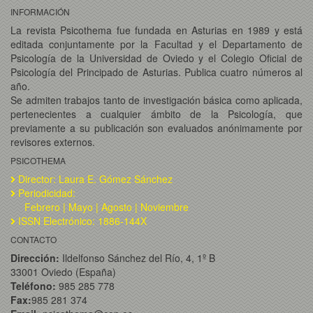
INFORMACIÓN
La revista Psicothema fue fundada en Asturias en 1989 y está
editada conjuntamente por la Facultad y el Departamento de
Psicología de la Universidad de Oviedo y el Colegio Oficial de
Psicología del Principado de Asturias. Publica cuatro números al
año.
Se admiten trabajos tanto de investigación básica como aplicada,
pertenecientes a cualquier ámbito de la Psicología, que
previamente a su publicación son evaluados anónimamente por
revisores externos.
PSICOTHEMA
Director: Laura E. Gómez Sánchez
Periodicidad:
Febrero | Mayo | Agosto | Noviembre
ISSN Electrónico: 1886-144X
CONTACTO
Dirección:
Ildelfonso Sánchez del Río, 4, 1º B
33001 Oviedo (España)
Teléfono:
985 285 778
Fax:
985 281 374