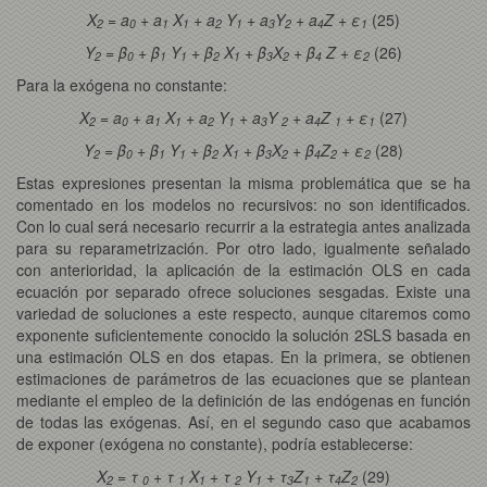
X
= a
+ a
X
+ a
Y
+ a
Y
+ a
Z + ε
(25)
2
0
1
1
2
1
3
2
4
1
Y
= β
+ β
Y
+ β
X
+ β
X
+ β
Z + ε
(26)
2
0
1
1
2
1
3
2
4
2
Para la exógena no constante:
X
= a
+ a
X
+ a
Y
+ a
Y
+ a
Z
+ ε
(27)
2
0
1
1
2
1
3
2
4
1
1
Y
= β
+ β
Y
+ β
X
+ β
X
+ β
Z
+ ε
(28)
2
0
1
1
2
1
3
2
4
2
2
Estas expresiones presentan la misma problemática que se ha
comentado en los modelos no recursivos: no son identificados.
Con lo cual será necesario recurrir a la estrategia antes analizada
para su reparametrización. Por otro lado, igualmente señalado
con anterioridad, la aplicación de la estimación OLS en cada
ecuación por separado ofrece soluciones sesgadas. Existe una
variedad de soluciones a este respecto, aunque citaremos como
exponente suficientemente conocido la solución 2SLS basada en
una estimación OLS en dos etapas. En la primera, se obtienen
estimaciones de parámetros de las ecuaciones que se plantean
mediante el empleo de la definición de las endógenas en función
de todas las exógenas. Así, en el segundo caso que acabamos
de exponer (exógena no constante), podría establecerse:
X
= τ
+ τ
X
+ τ
Y
+ τ
Z
+ τ
Z
(29)
2
0
1
1
2
1
3
1
4
2