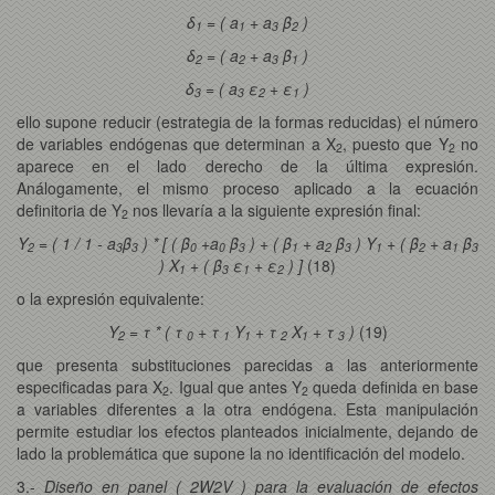
δ
= ( a
+ a
β
)
1
1
3
2
δ
= ( a
+ a
β
)
2
2
3
1
δ
= ( a
ε
+ ε
)
3
3
2
1
ello supone reducir (estrategia de la formas reducidas) el número
de variables endógenas que determinan a X
, puesto que Y
no
2
2
aparece en el lado derecho de la última expresión.
Análogamente, el mismo proceso aplicado a la ecuación
definitoria de Y
nos llevaría a la siguiente expresión final:
2
Y
= ( 1 / 1 - a
β
) * [ ( β
+a
β
) + ( β
+ a
β
) Y
+ ( β
+ a
β
2
3
3
0
0
3
1
2
3
1
2
1
3
) X
+ ( β
ε
+ ε
) ]
(18)
1
3
1
2
o la expresión equivalente:
Y
= τ * ( τ
+ τ
Y
+ τ
X
+ τ
)
(19)
2
0
1
1
2
1
3
que presenta substituciones parecidas a las anteriormente
especificadas para X
. Igual que antes Y
queda definida en base
2
2
a variables diferentes a la otra endógena. Esta manipulación
permite estudiar los efectos planteados inicialmente, dejando de
lado la problemática que supone la no identificación del modelo.
3.-
Diseño en panel ( 2W2V ) para la evaluación de efectos