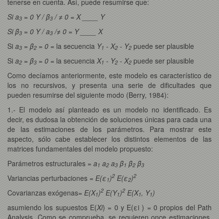
tenerse en cuenta. Así, puede resumirse que:
Si a
= 0 Y / β
/ ≠ 0 = X ____ Y
3
3
Si β
= 0 Y / a
/≠ 0 = Y ____ X
3
3
Si
a
= β
= 0
= la secuencia
Y
- X
- Y
puede ser plausible
3
2
1
2
2
Si
a
= β
= 0 =
la secuencia
X
- Y
- X
puede ser plausible
2
3
1
2
2
Como decíamos anteriormente, este modelo es característico de
los no recursivos, y presenta una serie de dificultades que
pueden resumirse del siguiente modo (Berry, 1984):
1.- El modelo así planteado es un modelo no identificado. Es
decir, es dudosa la obtención de soluciones únicas para cada una
de las estimaciones de los parámetros. Para mostrar este
aspecto, sólo cabe establecer los distintos elementos de las
matrices fundamentales del modelo propuesto:
Parámetros estructurales =
a
a
a
β
β
β
1
2
3
1
2
3
2
2
Variancias perturbaciones =
E(ε
)
E(ε
)
1
2
2
2
Covarianzas exógenas=
E(X
)
E(Y
)
E(X
, Y
)
1
1
1
1
asumiendo los supuestos E(
Xi
) = 0 y E(εi ) = 0 propios del Path
Analysis. Como se comprueba, se requieren once estimaciones,