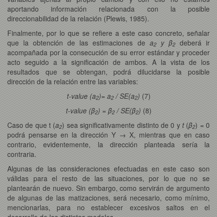
aportando información relacionada con la posible
direccionabilidad de la relación (Plewis, 1985).
Finalmente, por lo que se refiere a este caso concreto, señalar
que la obtención de las estimaciones de
a
y β
deberá ir
2
2
acompañada por la consecución de su error estándar y proceder
acto seguido a la significación de ambos. A la vista de los
resultados que se obtengan, podrá dilucidarse la posible
dirección de la relación entre las variables:
t-value (a
)= a
/ SE(a
)
(7)
2
2
2
t-value (β
) = β
/ SE(β
)
(8)
2
2
2
Caso de que t (
a
) sea significativamente distinto de 0 y
t
(
β
) = 0
2
2
podrá pensarse en la dirección Y → X, mientras que en caso
contrario, evidentemente, la dirección planteada sería la
contraria.
Algunas de las consideraciones efectuadas en este caso son
válidas para el resto de las situaciones, por lo que no se
plantearán de nuevo. Sin embargo, como servirán de argumento
de algunas de las matizaciones, será necesario, como mínimo,
mencionarlas, para no establecer excesivos saltos en el
desarrollo de los distintos modelos.