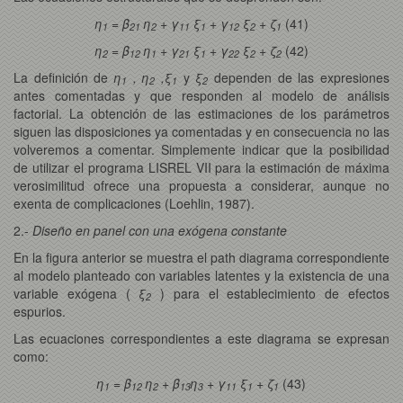
η
= β
η
+ γ
ξ
+ γ
ξ
+ ζ
(41)
1
21
2
11
1
12
2
1
η
= β
η
+ γ
ξ
+ γ
ξ
+ ζ
(42)
2
12
1
21
1
22
2
2
La definición de
η
, η
,ξ
y
ξ
dependen de las expresiones
1
2
1
2
antes comentadas y que responden al modelo de análisis
factorial. La obtención de las estimaciones de los parámetros
siguen las disposiciones ya comentadas y en consecuencia no las
volveremos a comentar. Simplemente indicar que la posibilidad
de utilizar el programa LISREL VII para la estimación de máxima
verosimilitud ofrece una propuesta a considerar, aunque no
exenta de complicaciones (Loehlin, 1987).
2.-
Diseño en panel con una exógena constante
En la figura anterior se muestra el path diagrama correspondiente
al modelo planteado con variables latentes y la existencia de una
variable exógena (
ξ
) para el establecimiento de efectos
2
espurios.
Las ecuaciones correspondientes a este diagrama se expresan
como:
η
= β
η
+ β
η
+ γ
ξ
+ ζ
(43)
1
12
2
13
3
11
1
1