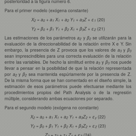
posterioridad a la figura número 6.
Para el primer modelo (exógena constante)
X
= a
+ a
X
+ a
Y
+ a
Z + ε
(20)
2
0
1
1
2
1
3
1
Y
= β
+ β
Y
+ β
X
+ β
Z + ε
(21)
2
0
1
1
2
1
3
2
Las estimaciones de los parámetros
a
y
β
se utilizarán para la
2
2
evaluación de la direccionabilidad de la relación entre X e Y. Sin
embargo, la presencia de Z provoca que los valores de
a
y
β
3
3
sean imprescindibles para una correcta evaluación de la relación
entre las variables. De hecho la similitud entre
a
y
β
nos puede
3
3
llevar a pensar en la posibilidad de que la relación representada
por
a
y
β
sea mantenida espúriamente por la presencia de Z.
2
2
De la misma forma que se han comentado en el diseño simple, la
estimación de esos parámetros puede efectuarse mediante los
procedimientos propios del Path Analysis o de la regresión
múltiple, considerando ambas ecuaciones por separado.
Para el segundo modelo (exógena no constante)
X
= a
+ a
X
+ a
Y
+ a
Z
+ ε
(22)
2
0
1
1
2
1
3
2
y
Y
= β
+ β
Y
+ β
X
+ β
Z
+ ε
(23)
2
0
1
1
2
1
3
2
2
Z
= τ
+ τ
Z
+ ε
(24)
2
0
1
1
3