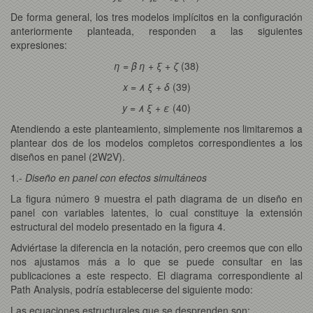
De forma general, los tres modelos implícitos en la configuración
anteriormente planteada, responden a las siguientes
expresiones:
η = β η + ξ + ζ
(38)
x = ٨ ξ + δ
(39)
y = ٨ ξ + ε
(40)
Atendiendo a este planteamiento, simplemente nos limitaremos a
plantear dos de los modelos completos correspondientes a los
diseños en panel (2W2V).
1.-
Diseño en panel con efectos simultáneos
La figura número 9 muestra el path diagrama de un diseño en
panel con variables latentes, lo cual constituye la extensión
estructural del modelo presentado en la figura 4.
Adviértase la diferencia en la notación, pero creemos que con ello
nos ajustamos más a lo que se puede consultar en las
publicaciones a este respecto. El diagrama correspondiente al
Path Analysis, podría establecerse del siguiente modo:
Las ecuaciones estructurales que se desprenden son: