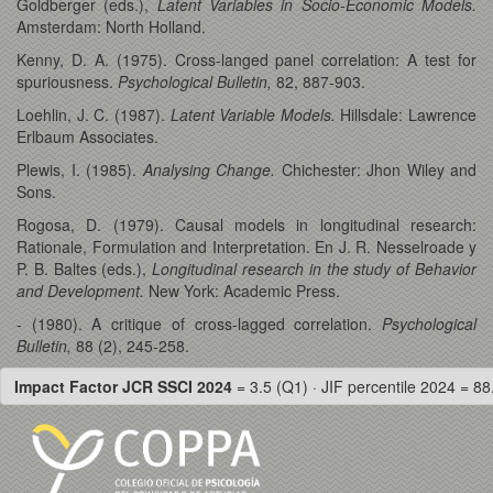
Goldberger (eds.),
Latent Variables in Socio-Economic Models.
Amsterdam: North Holland.
Kenny, D. A. (1975). Cross-langed panel correlation: A test for
spuriousness.
Psychological Bulletin,
82, 887-903.
Loehlin, J. C. (1987).
Latent Variable Models.
Hillsdale: Lawrence
Erlbaum Associates.
Plewis, I. (1985).
Analysing Change.
Chichester: Jhon Wiley and
Sons.
Rogosa, D. (1979). Causal models in longitudinal research:
Rationale, Formulation and Interpretation. En J. R. Nesselroade y
P. B. Baltes (eds.),
Longitudinal research in the study of Behavior
and Development.
New York: Academic Press.
- (1980). A critique of cross-lagged correlation.
Psychological
Bulletin,
88 (2), 245-258.
Impact Factor JCR SSCI 2024
= 3.5 (Q1) · JIF percentile 2024 = 88