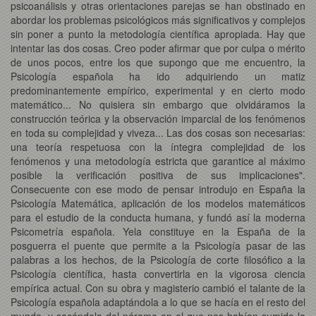
psicoanálisis y otras orientaciones parejas se han obstinado en
abordar los problemas psicológicos más significativos y complejos
sin poner a punto la metodología científica apropiada. Hay que
intentar las dos cosas. Creo poder afirmar que por culpa o mérito
de unos pocos, entre los que supongo que me encuentro, la
Psicología española ha ido adquiriendo un matiz
predominantemente empírico, experimental y en cierto modo
matemático... No quisiera sin embargo que olvidáramos la
construcción teórica y la observación imparcial de los fenómenos
en toda su complejidad y viveza... Las dos cosas son necesarias:
una teoría respetuosa con la íntegra complejidad de los
fenómenos y una metodología estricta que garantice al máximo
posible la verificación positiva de sus implicaciones".
Consecuente con ese modo de pensar introdujo en España la
Psicología Matemática, aplicación de los modelos matemáticos
para el estudio de la conducta humana, y fundó así la moderna
Psicometría española. Yela constituye en la España de la
posguerra el puente que permite a la Psicología pasar de las
palabras a los hechos, de la Psicología de corte filosófico a la
Psicología científica, hasta convertirla en la vigorosa ciencia
empírica actual. Con su obra y magisterio cambió el talante de la
Psicología española adaptándola a lo que se hacía en el resto del
mundo, y sacándola del páramo en el que nos habían sumido la