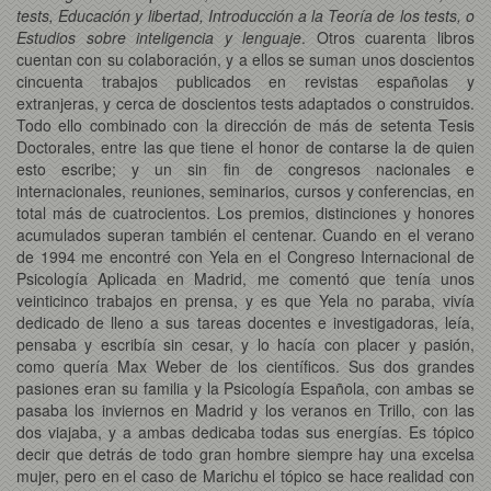
tests, Educación y libertad, Introducción a la Teoría de los tests, o
Estudios sobre inteligencia y lenguaje
. Otros cuarenta libros
cuentan con su colaboración, y a ellos se suman unos doscientos
cincuenta trabajos publicados en revistas españolas y
extranjeras, y cerca de doscientos tests adaptados o construidos.
Todo ello combinado con la dirección de más de setenta Tesis
Doctorales, entre las que tiene el honor de contarse la de quien
esto escribe; y un sin fin de congresos nacionales e
internacionales, reuniones, seminarios, cursos y conferencias, en
total más de cuatrocientos. Los premios, distinciones y honores
acumulados superan también el centenar. Cuando en el verano
de 1994 me encontré con Yela en el Congreso Internacional de
Psicología Aplicada en Madrid, me comentó que tenía unos
veinticinco trabajos en prensa, y es que Yela no paraba, vivía
dedicado de lleno a sus tareas docentes e investigadoras, leía,
pensaba y escribía sin cesar, y lo hacía con placer y pasión,
como quería Max Weber de los científicos. Sus dos grandes
pasiones eran su familia y la Psicología Española, con ambas se
pasaba los inviernos en Madrid y los veranos en Trillo, con las
dos viajaba, y a ambas dedicaba todas sus energías. Es tópico
decir que detrás de todo gran hombre siempre hay una excelsa
mujer, pero en el caso de Marichu el tópico se hace realidad con