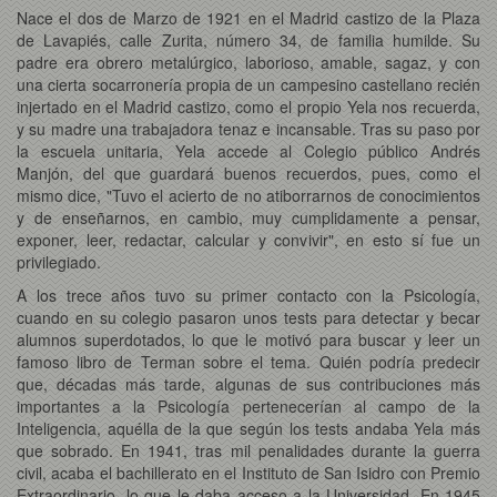
Nace el dos de Marzo de 1921 en el Madrid castizo de la Plaza
de Lavapiés, calle Zurita, número 34, de familia humilde. Su
padre era obrero metalúrgico, laborioso, amable, sagaz, y con
una cierta socarronería propia de un campesino castellano recién
injertado en el Madrid castizo, como el propio Yela nos recuerda,
y su madre una trabajadora tenaz e incansable. Tras su paso por
la escuela unitaria, Yela accede al Colegio público Andrés
Manjón, del que guardará buenos recuerdos, pues, como el
mismo dice, "Tuvo el acierto de no atiborrarnos de conocimientos
y de enseñarnos, en cambio, muy cumplidamente a pensar,
exponer, leer, redactar, calcular y convivir", en esto sí fue un
privilegiado.
A los trece años tuvo su primer contacto con la Psicología,
cuando en su colegio pasaron unos tests para detectar y becar
alumnos superdotados, lo que le motivó para buscar y leer un
famoso libro de Terman sobre el tema. Quién podría predecir
que, décadas más tarde, algunas de sus contribuciones más
importantes a la Psicología pertenecerían al campo de la
Inteligencia, aquélla de la que según los tests andaba Yela más
que sobrado. En 1941, tras mil penalidades durante la guerra
civil, acaba el bachillerato en el Instituto de San Isidro con Premio
Extraordinario, lo que le daba acceso a la Universidad. En 1945