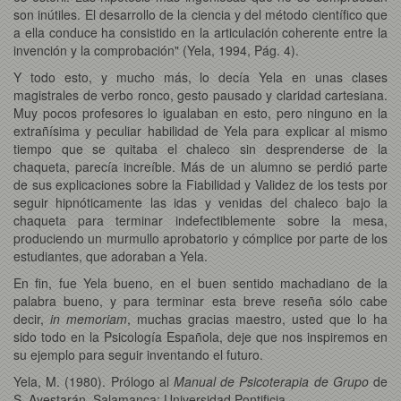
son inútiles. El desarrollo de la ciencia y del método científico que
a ella conduce ha consistido en la articulación coherente entre la
invención y la comprobación" (Yela, 1994, Pág. 4).
Y todo esto, y mucho más, lo decía Yela en unas clases
magistrales de verbo ronco, gesto pausado y claridad cartesiana.
Muy pocos profesores lo igualaban en esto, pero ninguno en la
extrañísima y peculiar habilidad de Yela para explicar al mismo
tiempo que se quitaba el chaleco sin desprenderse de la
chaqueta, parecía increíble. Más de un alumno se perdió parte
de sus explicaciones sobre la Fiabilidad y Validez de los tests por
seguir hipnóticamente las idas y venidas del chaleco bajo la
chaqueta para terminar indefectiblemente sobre la mesa,
produciendo un murmullo aprobatorio y cómplice por parte de los
estudiantes, que adoraban a Yela.
En fin, fue Yela bueno, en el buen sentido machadiano de la
palabra bueno, y para terminar esta breve reseña sólo cabe
decir,
in memoriam
, muchas gracias maestro, usted que lo ha
sido todo en la Psicología Española, deje que nos inspiremos en
su ejemplo para seguir inventando el futuro.
Yela, M. (1980). Prólogo al
Manual de Psicoterapia de Grupo
de
S. Ayestarán. Salamanca: Universidad Pontificia.