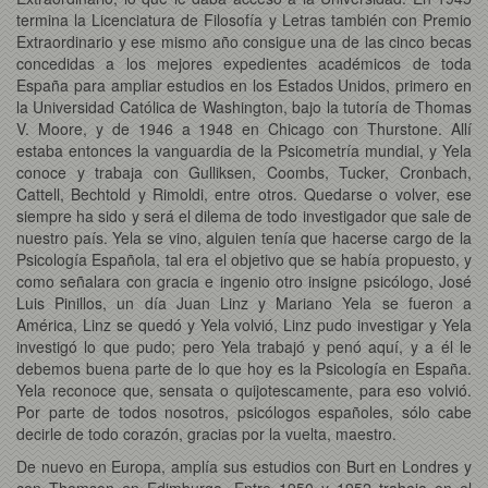
termina la Licenciatura de Filosofía y Letras también con Premio
Extraordinario y ese mismo año consigue una de las cinco becas
concedidas a los mejores expedientes académicos de toda
España para ampliar estudios en los Estados Unidos, primero en
la Universidad Católica de Washington, bajo la tutoría de Thomas
V. Moore, y de 1946 a 1948 en Chicago con Thurstone. Allí
estaba entonces la vanguardia de la Psicometría mundial, y Yela
conoce y trabaja con Gulliksen, Coombs, Tucker, Cronbach,
Cattell, Bechtold y Rimoldi, entre otros. Quedarse o volver, ese
siempre ha sido y será el dilema de todo investigador que sale de
nuestro país. Yela se vino, alguien tenía que hacerse cargo de la
Psicología Española, tal era el objetivo que se había propuesto, y
como señalara con gracia e ingenio otro insigne psicólogo, José
Luis Pinillos, un día Juan Linz y Mariano Yela se fueron a
América, Linz se quedó y Yela volvió, Linz pudo investigar y Yela
investigó lo que pudo; pero Yela trabajó y penó aquí, y a él le
debemos buena parte de lo que hoy es la Psicología en España.
Yela reconoce que, sensata o quijotescamente, para eso volvió.
Por parte de todos nosotros, psicólogos españoles, sólo cabe
decirle de todo corazón, gracias por la vuelta, maestro.
De nuevo en Europa, amplía sus estudios con Burt en Londres y
con Thomson en Edimburgo. Entre 1950 y 1952 trabaja en el