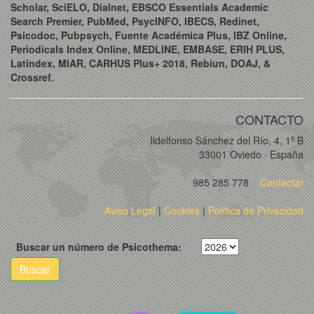
Scholar, SciELO, Dialnet, EBSCO Essentials Academic
Search Premier, PubMed, PsycINFO, IBECS, Redinet,
Psicodoc, Pubpsych, Fuente Académica Plus, IBZ Online,
Periodicals Index Online, MEDLINE, EMBASE, ERIH PLUS,
Latindex, MIAR, CARHUS Plus+ 2018, Rebiun, DOAJ, &
Crossref.
CONTACTO
Ildelfonso Sánchez del Río, 4, 1º B
33001 Oviedo · España
985 285 778
Contactar
Aviso Legal
|
Cookies
|
Política de Privacidad
Buscar un número de Psicothema:
Buscar