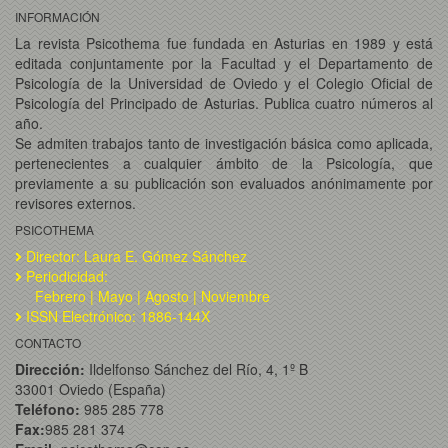
INFORMACIÓN
La revista Psicothema fue fundada en Asturias en 1989 y está
editada conjuntamente por la Facultad y el Departamento de
Psicología de la Universidad de Oviedo y el Colegio Oficial de
Psicología del Principado de Asturias. Publica cuatro números al
año.
Se admiten trabajos tanto de investigación básica como aplicada,
pertenecientes a cualquier ámbito de la Psicología, que
previamente a su publicación son evaluados anónimamente por
revisores externos.
PSICOTHEMA
Director: Laura E. Gómez Sánchez
Periodicidad:
Febrero | Mayo | Agosto | Noviembre
ISSN Electrónico: 1886-144X
CONTACTO
Dirección:
Ildelfonso Sánchez del Río, 4, 1º B
33001 Oviedo (España)
Teléfono:
985 285 778
Fax:
985 281 374