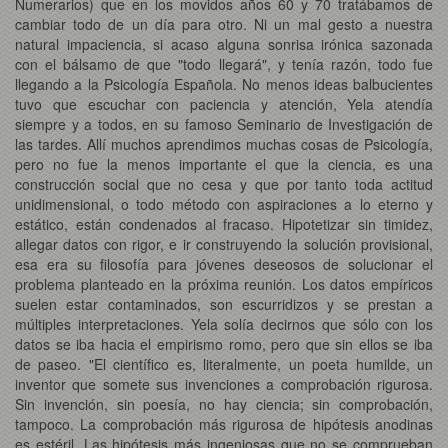
Numerarios) que en los movidos años 60 y 70 tratábamos de
cambiar todo de un día para otro. Ni un mal gesto a nuestra
natural impaciencia, si acaso alguna sonrisa irónica sazonada
con el bálsamo de que "todo llegará", y tenía razón, todo fue
llegando a la Psicología Española. No menos ideas balbucientes
tuvo que escuchar con paciencia y atención, Yela atendía
siempre y a todos, en su famoso Seminario de Investigación de
las tardes. Allí muchos aprendimos muchas cosas de Psicología,
pero no fue la menos importante el que la ciencia, es una
construcción social que no cesa y que por tanto toda actitud
unidimensional, o todo método con aspiraciones a lo eterno y
estático, están condenados al fracaso. Hipotetizar sin timidez,
allegar datos con rigor, e ir construyendo la solución provisional,
esa era su filosofía para jóvenes deseosos de solucionar el
problema planteado en la próxima reunión. Los datos empíricos
suelen estar contaminados, son escurridizos y se prestan a
múltiples interpretaciones. Yela solía decirnos que sólo con los
datos se iba hacia el empirismo romo, pero que sin ellos se iba
de paseo. "El científico es, literalmente, un poeta humilde, un
inventor que somete sus invenciones a comprobación rigurosa.
Sin invención, sin poesía, no hay ciencia; sin comprobación,
tampoco. La comprobación más rigurosa de hipótesis anodinas
es estéril. Las hipótesis más ingeniosas que no se comprueban