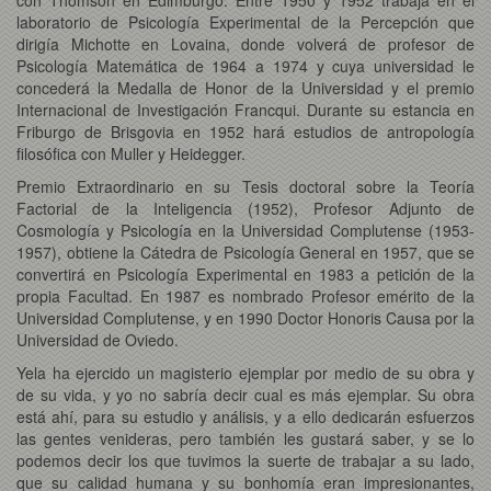
laboratorio de Psicología Experimental de la Percepción que
dirigía Michotte en Lovaina, donde volverá de profesor de
Psicología Matemática de 1964 a 1974 y cuya universidad le
concederá la Medalla de Honor de la Universidad y el premio
Internacional de Investigación Francqui. Durante su estancia en
Friburgo de Brisgovia en 1952 hará estudios de antropología
filosófica con Muller y Heidegger.
Premio Extraordinario en su Tesis doctoral sobre la Teoría
Factorial de la Inteligencia (1952), Profesor Adjunto de
Cosmología y Psicología en la Universidad Complutense (1953-
1957), obtiene la Cátedra de Psicología General en 1957, que se
convertirá en Psicología Experimental en 1983 a petición de la
propia Facultad. En 1987 es nombrado Profesor emérito de la
Universidad Complutense, y en 1990 Doctor Honoris Causa por la
Universidad de Oviedo.
Yela ha ejercido un magisterio ejemplar por medio de su obra y
de su vida, y yo no sabría decir cual es más ejemplar. Su obra
está ahí, para su estudio y análisis, y a ello dedicarán esfuerzos
las gentes venideras, pero también les gustará saber, y se lo
podemos decir los que tuvimos la suerte de trabajar a su lado,
que su calidad humana y su bonhomía eran impresionantes,