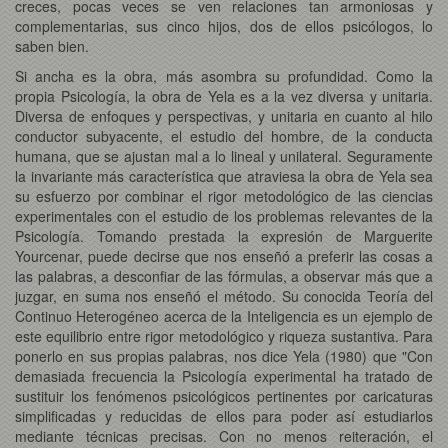
creces, pocas veces se ven relaciones tan armoniosas y
complementarias, sus cinco hijos, dos de ellos psicólogos, lo
saben bien.
Si ancha es la obra, más asombra su profundidad. Como la
propia Psicología, la obra de Yela es a la vez diversa y unitaria.
Diversa de enfoques y perspectivas, y unitaria en cuanto al hilo
conductor subyacente, el estudio del hombre, de la conducta
humana, que se ajustan mal a lo lineal y unilateral. Seguramente
la invariante más característica que atraviesa la obra de Yela sea
su esfuerzo por combinar el rigor metodológico de las ciencias
experimentales con el estudio de los problemas relevantes de la
Psicología. Tomando prestada la expresión de Marguerite
Yourcenar, puede decirse que nos enseñó a preferir las cosas a
las palabras, a desconfiar de las fórmulas, a observar más que a
juzgar, en suma nos enseñó el método. Su conocida Teoría del
Continuo Heterogéneo acerca de la Inteligencia es un ejemplo de
este equilibrio entre rigor metodológico y riqueza sustantiva. Para
ponerlo en sus propias palabras, nos dice Yela (1980) que "Con
demasiada frecuencia la Psicología experimental ha tratado de
sustituir los fenómenos psicológicos pertinentes por caricaturas
simplificadas y reducidas de ellos para poder así estudiarlos
mediante técnicas precisas. Con no menos reiteración, el