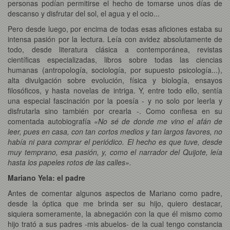
personas podían permitirse el hecho de tomarse unos días de
descanso y disfrutar del sol, el agua y el ocio...
Pero desde luego, por encima de todas esas aficiones estaba su
intensa pasión por la lectura. Leía con avidez absolutamente de
todo, desde literatura clásica a contemporánea, revistas
científicas especializadas, libros sobre todas las ciencias
humanas (antropología, sociología, por supuesto psicología...),
alta divulgación sobre evolución, física y biología, ensayos
filosóficos, y hasta novelas de intriga. Y, entre todo ello, sentía
una especial fascinación por la poesía - y no solo por leerla y
disfrutarla sino también por crearla -. Como confiesa en su
comentada autobiografía
«No sé de donde me vino el afán de
leer, pues en casa, con tan cortos medios y tan largos favores, no
había ni para comprar el periódico. El hecho es que tuve, desde
muy temprano, esa pasión, y, como el narrador del Quijote, leía
hasta los papeles rotos de las calles».
Mariano Yela: el padre
Antes de comentar algunos aspectos de Mariano como padre,
desde la óptica que me brinda ser su hijo, quiero destacar,
siquiera someramente, la abnegación con la que él mismo como
hijo trató a sus padres -mis abuelos- de la cual tengo constancia