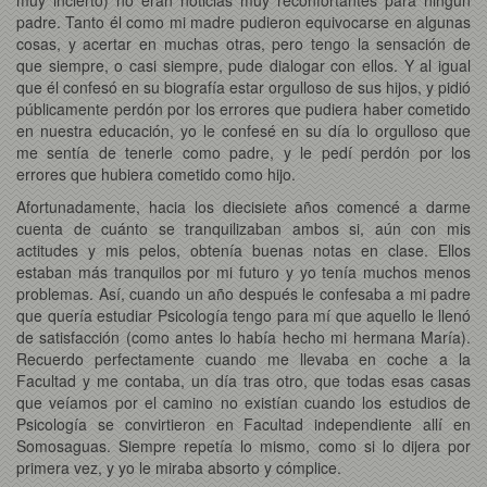
padre. Tanto él como mi madre pudieron equivocarse en algunas
cosas, y acertar en muchas otras, pero tengo la sensación de
que siempre, o casi siempre, pude dialogar con ellos. Y al igual
que él confesó en su biografía estar orgulloso de sus hijos, y pidió
públicamente perdón por los errores que pudiera haber cometido
en nuestra educación, yo le confesé en su día lo orgulloso que
me sentía de tenerle como padre, y le pedí perdón por los
errores que hubiera cometido como hijo.
Afortunadamente, hacia los diecisiete años comencé a darme
cuenta de cuánto se tranquilizaban ambos si, aún con mis
actitudes y mis pelos, obtenía buenas notas en clase. Ellos
estaban más tranquilos por mi futuro y yo tenía muchos menos
problemas. Así, cuando un año después le confesaba a mi padre
que quería estudiar Psicología tengo para mí que aquello le llenó
de satisfacción (como antes lo había hecho mi hermana María).
Recuerdo perfectamente cuando me llevaba en coche a la
Facultad y me contaba, un día tras otro, que todas esas casas
que veíamos por el camino no existían cuando los estudios de
Psicología se convirtieron en Facultad independiente allí en
Somosaguas. Siempre repetía lo mismo, como si lo dijera por
primera vez, y yo le miraba absorto y cómplice.