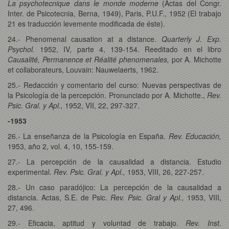
La psychotecnique dans le monde moderne
(Actas del Congr.
Inter. de Psicotecnia, Berna, 1949), Paris, P.U.F., 1952 (El trabajo
21 es traducción levemente modificada de éste).
24.- Phenomenal causation at a distance.
Quarterly J. Exp.
Psychol.
1952, IV, parte 4, 139-154. Reeditado en el libro
Causalité, Permanence et Réalité phenomenales,
por A. Michotte
et collaborateurs, Louvain: Nauwelaerts, 1962.
25.- Redacción y comentario del curso: Nuevas perspectivas de
la Psicología de la percepción. Pronunciado por A. Michotte.,
Rev.
Psic. Gral. y Apl.,
1952, VII, 22, 297-327.
-1953
26.- La enseñanza de la Psicología en España.
Rev. Educación,
1953, año 2, vol. 4, 10, 155-159.
27.- La percepción de la causalidad a distancia. Estudio
experimental.
Rev. Psic. Gral. y Apl.,
1953, VIII, 26, 227-257.
28.- Un caso paradójico: La percepción de la causalidad a
distancia. Actas, S.E. de Psic.
Rev. Psic. Gral y Apl.,
1953, VIII,
27, 496.
29.- Eficacia, aptitud y voluntad de trabajo.
Rev. Inst.