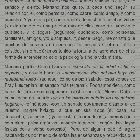
entonces, ya no somos los mismos»
. Ambos reflejan lo que yo he
sentido y siento. Mariano nos quiso, a cada uno según su
relación con él, como persona, como padre, como amigo, y como
maestro. Y yo creo que, como habeis demostrado muchas veces
(y este número es una prueba más de ello), vosotros también le
quisisteis, y le seguís (seguimos) queriendo, como personas,
familiares, amigos, y/o discípulos. Y, desde luego, me consta que
muchos de nosotros no seríamos los mismos si él no hubiera
existido, si no hubiéramos tenido la fortuna de aprender de él su
forma de entender no solo la psicología sino la vida misma.
Mariano partió. Como Quevedo
«vencida de la edad sintió su
espada»
, y acudió hacia la
«descansada vida del que huye del
mundanal ruido»
(aunque, como es bien sabido, esos versos de
Fray Luis tenían un sentido más terrenal). Podríamos decir, como
hace de forma sobrecogedora nuestro inmortal Alonso Quijano
en su lecho de muerte
«ya en los nidos de antaño no hay pájaros
hogaño»
, refiriéndose -con un sentido obviamente distinto al de
nuestro insigne hidalgo- a que en sus nidos (su casa, su
despacho, sus aulas...) ya no está él morándolos (al menos como
estructura psico-orgánica espacio-temporal, según las leyes
físicas del universo conocido). Pero, de algún modo, él sigue
habitándolos por medio de todas las enseñanzas y recuerdos que