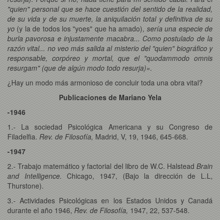
"quien" personal que se hace cuestión del sentido de la realidad,
de su vida y de su muerte, la aniquilación total y definitiva de su
yo
(y la de todos los "yoes" que ha amado),
sería una especie de
burla pavorosa e injustamente macabra... Como postulado de la
razón vital... no veo más salida al misterio del "quien" biográfico y
responsable, corpóreo y mortal, que el "quodammodo omnis
resurgam" (que de algún modo todo resurja)».
¿Hay un modo más armonioso de concluir toda una obra vital?
Publicaciones de Mariano Yela
-1946
1.- La sociedad Psicológica Americana y su Congreso de
Filadelfia.
Rev. de Filosofía,
Madrid, V, 19, 1946, 645-668.
-1947
2.- Trabajo matemático y factorial del libro de W.C. Halstead
Brain
and Intelligence.
Chicago, 1947, (Bajo la dirección de L.L,
Thurstone).
3.- Actividades Psicológicas en los Estados Unidos y Canadá
durante el año 1946,
Rev. de Filosofía,
1947, 22, 537-548.