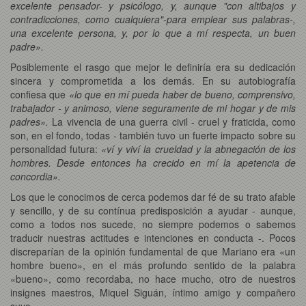
excelente pensador- y psicólogo, y, aunque "con altibajos y
contradicciones, como cualquiera"-para emplear sus palabras-,
una excelente persona, y, por lo que a mí respecta, un buen
padre».
Posiblemente el rasgo que mejor le definiría era su dedicación
sincera y comprometida a los demás. En su autobiografía
confiesa que
«lo que en mí pueda haber de bueno, comprensivo,
trabajador - y animoso, viene seguramente de mi hogar y de mis
padres».
La vivencia de una guerra civil - cruel y fraticida, como
son, en el fondo, todas - también tuvo un fuerte impacto sobre su
personalidad futura:
«ví y viví la crueldad y la abnegación de los
hombres. Desde entonces ha crecido en mí la apetencia de
concordia».
Los que le conocimos de cerca podemos dar fé de su trato afable
y sencillo, y de su contínua predisposición a ayudar - aunque,
como a todos nos sucede, no siempre podemos o sabemos
traducir nuestras actitudes e intenciones en conducta -. Pocos
discreparían de la opinión fundamental de que Mariano era «un
hombre bueno», en el más profundo sentido de la palabra
«bueno», como recordaba, no hace mucho, otro de nuestros
insignes maestros, Miquel Siguán, íntimo amigo y compañero
suyo.