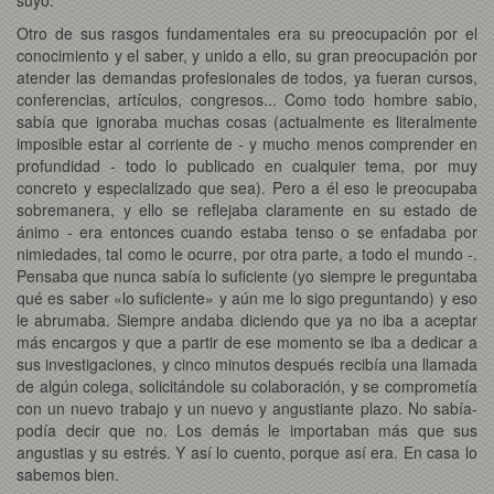
Otro de sus rasgos fundamentales era su preocupación por el
conocimiento y el saber, y unido a ello, su gran preocupación por
atender las demandas profesionales de todos, ya fueran cursos,
conferencias, artículos, congresos... Como todo hombre sabio,
sabía que ignoraba muchas cosas (actualmente es literalmente
imposible estar al corriente de - y mucho menos comprender en
profundidad - todo lo publicado en cualquier tema, por muy
concreto y especializado que sea). Pero a él eso le preocupaba
sobremanera, y ello se reflejaba claramente en su estado de
ánimo - era entonces cuando estaba tenso o se enfadaba por
nimiedades, tal como le ocurre, por otra parte, a todo el mundo -.
Pensaba que nunca sabía lo suficiente (yo siempre le preguntaba
qué es saber «lo suficiente» y aún me lo sigo preguntando) y eso
le abrumaba. Siempre andaba diciendo que ya no iba a aceptar
más encargos y que a partir de ese momento se iba a dedicar a
sus investigaciones, y cinco minutos después recibía una llamada
de algún colega, solicitándole su colaboración, y se comprometía
con un nuevo trabajo y un nuevo y angustiante plazo. No sabía-
podía decir que no. Los demás le importaban más que sus
angustias y su estrés. Y así lo cuento, porque así era. En casa lo
sabemos bien.