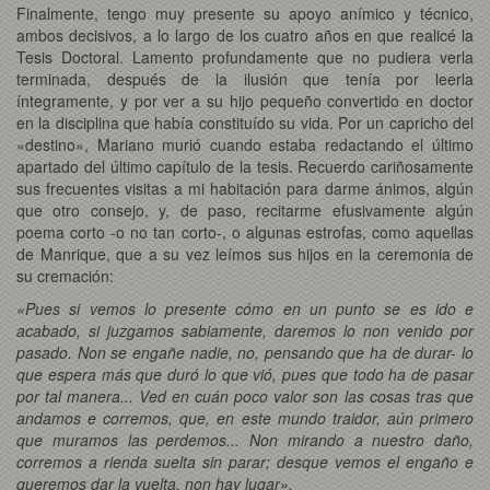
Finalmente, tengo muy presente su apoyo anímico y técnico,
ambos decisivos, a lo largo de los cuatro años en que realicé la
Tesis Doctoral. Lamento profundamente que no pudiera verla
terminada, después de la ilusión que tenía por leerla
íntegramente, y por ver a su hijo pequeño convertido en doctor
en la disciplina que había constituído su vida. Por un capricho del
«destino», Mariano murió cuando estaba redactando el último
apartado del último capítulo de la tesis. Recuerdo cariñosamente
sus frecuentes visitas a mi habitación para darme ánimos, algún
que otro consejo, y, de paso, recitarme efusivamente algún
poema corto -o no tan corto-, o algunas estrofas, como aquellas
de Manrique, que a su vez leímos sus hijos en la ceremonia de
su cremación:
«Pues si vemos lo presente cómo en un punto se es ido e
acabado, si juzgamos sabiamente, daremos lo non venido por
pasado. Non se engañe nadie, no, pensando que ha de durar- lo
que espera más que duró lo que vió, pues que todo ha de pasar
por tal manera... Ved en cuán poco valor son las cosas tras que
andamos e corremos, que, en este mundo traidor, aún primero
que muramos las perdemos... Non mirando a nuestro daño,
corremos a rienda suelta sin parar; desque vemos el engaño e
queremos dar la vuelta, non hay lugar».