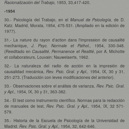
Racionalización del Trabajo,
1953, 33,417-420.
-1954
30.- Psicología del Trabajo, en el
Manual de Psicología,
de D.
Katz. Madrid, Morata, 1954, 475-531. (Ampliado en la edición de
1977).
31.- La nature du rayon d'action dans l'impression de causalité
mechanique,
J. Psyc. Normale et Pathol.,
1954, 330-348.
(Reeditado en
Causalité, Permanence et Realité
, por A. Michotte
et collaborateurs, Louvain: Nauwelaerts, 1962.
32.- La naturaleza del radio de acción en la impresión de
causalidad mecánica,
Rev. Psic. Gral. y Apl.,
1954, IX, 30 y 31,
251-273. (Traducción con leves modificaciones del anterior).
33.- Observaciones sobre el análisis de varianza,
Rev. Psic. Gral.
y Apl.,
1954, IX, 30 y 31, 363-382.
34.- El test como instrumento científico. Normas para la redacción
de manuales de test,
Rev. Psic. Gral. y Apl.,
1954, IX, 32 571-
579.
35.- Historia de la Escuela de Psicología de la Universidad de
Madrid.
Rev. Psic. Gral. y Apl.,
1954, 32, 642-646.