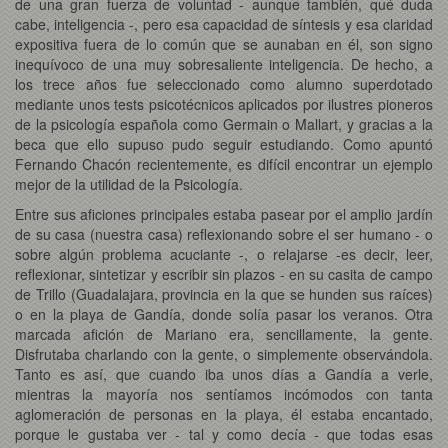
de una gran fuerza de voluntad - aunque también, qué duda
cabe, inteligencia -, pero esa capacidad de síntesis y esa claridad
expositiva fuera de lo común que se aunaban en él, son signo
inequívoco de una muy sobresaliente inteligencia. De hecho, a
los trece años fue seleccionado como alumno superdotado
mediante unos tests psicotécnicos aplicados por ilustres pioneros
de la psicología española como Germain o Mallart, y gracias a la
beca que ello supuso pudo seguir estudiando. Como apuntó
Fernando Chacón recientemente, es difícil encontrar un ejemplo
mejor de la utilidad de la Psicología.
Entre sus aficiones principales estaba pasear por el amplio jardín
de su casa (nuestra casa) reflexionando sobre el ser humano - o
sobre algún problema acuciante -, o relajarse -es decir, leer,
reflexionar, sintetizar y escribir sin plazos - en su casita de campo
de Trillo (Guadalajara, provincia en la que se hunden sus raíces)
o en la playa de Gandía, donde solía pasar los veranos. Otra
marcada afición de Mariano era, sencillamente, la gente.
Disfrutaba charlando con la gente, o simplemente observándola.
Tanto es así, que cuando iba unos días a Gandía a verle,
mientras la mayoría nos sentíamos incómodos con tanta
aglomeración de personas en la playa, él estaba encantado,
porque le gustaba ver - tal y como decía - que todas esas