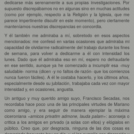
dedicarse más serenamente a sus propias investigaciones. Por
supuesto discrepábamos no en algunas sino en muchas actitudes
(como por ejemplo, respecto a la Religión y la Iglesia, que me
parece impertinente discutir en este momento), pero ciertamente
manteníamos nuestras discrepancias en concordia.
Y él también me admiraba a mí, sobretodo en esos aspectos
mencionados: me confesó en varias ocasiones que admiraba mi
capacidad de olvidarme radicalmente del trabajo durante los fines
de semana, para volver a dedicarme a él con intensidad los
lunes. Dado que él admiraba eso en mí, espero no defraudarle
en ese sentido, aunque ya he comenzado a incumplir esa -muy
saludable- norma (dicen -y no faltos de razón- que los comienzos
nunca fueron fáciles). A él le costaba hacerlo, y los últimos años,
especialmente desde su jubilación, trabajaba cada vez con mayor
intensidad y, en ocasiones, angustia.
Un antiguo y muy querido amigo suyo, Francisco Secadas, nos
recordaba hace poco una de las principales virtudes de Mariano
como amigo, y era seguir de manera ejemplar la máxima
ciceroniana
«amicos privatim admone, lauda palam»
: aconseja o
critica a los amigos en privado (a solas con ellos) y elógialos en
público. Creo que, por desgracia, ninguna de las dos cosas es
demasiado frecuente hoy en día, y el las cumplía con discreción y