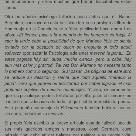
he enumerado -y otros muchos que harían inacabables estas
líneas-.
Otro entrañable psicólogo fallecido poco antes que él, Rafael
Burgaleta, concluye de esta bellísima forma su prólogo al libro de
Homenaje de la Complutense a Yela, publicado hace ahora tres
años:
«El tiempo pasa y la memoria de los hombres es frágil. Al
caer la tarde cabe la posibilidad de que Mariano Yela se sienta
tentado por la desazón de quien se pregunta si todo aquél
esfuerzo
(por sacar la Psicología adelante)
mereció la pena... En
estas páginas hay, sin. duda, mucha ciencia, pero, si cabe, hay
aún más calor y gratitud. Tal vez Don Mariano no necesite tanto
lo primero como lo segundo. Si al pasar- las páginas de este libro
se reduce su desazón y siente que todo aquello "mereció la
pena", creo que podremos felicitarnos por haber logrado el más
profundo objetivo de nuestro homenaje»
. Y creo, sinceramente,
que los psicólogos podeis felicitaros por ello, pues él siempre me
confesó que «después de todo, sí que había merecido la pena».
Este pequeño homenaje de
Psicothema
también hubiera hecho,
sin duda, reducirse su desazón.
El propio Yela escribió un breve artículo cuando falleció uno de
sus más queridos amigos y maestros, José Germain, cuyo
párrafo final cabe aplicar palabra por palabra a su propia vida,