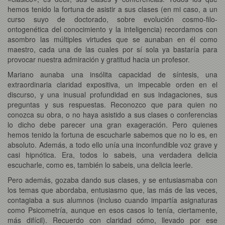
hemos tenido la fortuna de asistir a sus clases (en mi caso, a un
curso suyo de doctorado, sobre evolución cosmo-filo-
ontogenética del conocimiento y la inteligencia) recordamos con
asombro las múltiples virtudes que se aunaban en él como
maestro, cada una de las cuales por sí sola ya bastaría para
provocar nuestra admiración y gratitud hacia un profesor.
Mariano aunaba una insólita capacidad de síntesis, una
extraordinaria claridad expositiva, un impecable orden en el
discurso, y una inusual profundidad en sus indagaciones, sus
preguntas y sus respuestas. Reconozco que para quien no
conozca su obra, o no haya asistido a sus clases o conferencias
lo dicho debe parecer una gran exageración. Pero quienes
hemos tenido la fortuna de escucharle sabemos que no lo es, en
absoluto. Además, a todo ello unía una inconfundible voz grave y
casi hipnótica. Era, todos lo sabeis, una verdadera delicia
escucharle, como es, también lo sabeis, una delicia leerle.
Pero además, gozaba dando sus clases, y se entusiasmaba con
los temas que abordaba, entusiasmo que, las más de las veces,
contagiaba a sus alumnos (incluso cuando impartía asignaturas
como Psicometría, aunque en esos casos lo tenía, ciertamente,
más difícil). Recuerdo con claridad cómo, llevado por ese