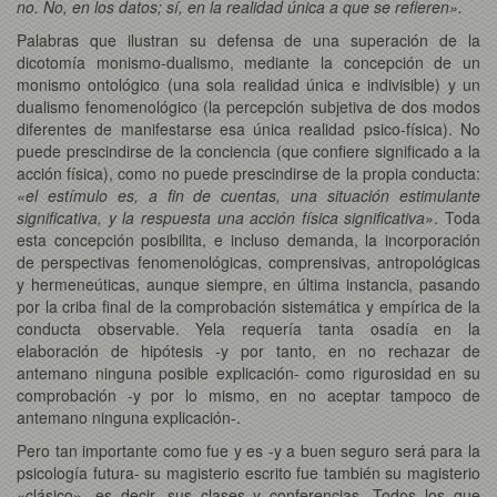
no. No, en los datos; sí, en la realidad única a que se refieren».
Palabras que ilustran su defensa de una superación de la
dicotomía monismo-dualismo, mediante la concepción de un
monismo ontológico (una sola realidad única e indivisible) y un
dualismo fenomenológico (la percepción subjetiva de dos modos
diferentes de manifestarse esa única realidad psico-física). No
puede prescindirse de la conciencia (que confiere significado a la
acción física), como no puede prescindirse de la propia conducta:
«el estímulo es, a fin de cuentas, una situación estimulante
significativa, y la respuesta una acción física significativa»
. Toda
esta concepción posibilita, e incluso demanda, la incorporación
de perspectivas fenomenológicas, comprensivas, antropológicas
y hermeneúticas, aunque siempre, en última instancia, pasando
por la criba final de la comprobación sistemática y empírica de la
conducta observable. Yela requería tanta osadía en la
elaboración de hipótesis -y por tanto, en no rechazar de
antemano ninguna posible explicación- como rigurosidad en su
comprobación -y por lo mismo, en no aceptar tampoco de
antemano ninguna explicación-.
Pero tan importante como fue y es -y a buen seguro será para la
psicología futura- su magisterio escrito fue también su magisterio
«clásico», es decir, sus clases y conferencias. Todos los que