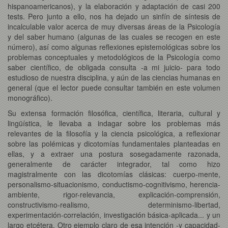
hispanoamericanos), y la elaboración y adaptación de casi 200
tests. Pero junto a ello, nos ha dejado un sinfín de síntesis de
incalculable valor acerca de muy diversas áreas de la Psicología
y del saber humano (algunas de las cuales se recogen en este
número), así como algunas reflexiones epistemológicas sobre los
problemas conceptuales y metodológicos de la Psicología como
saber científico, de obligada consulta -a mi juicio- para todo
estudioso de nuestra disciplina, y aún de las ciencias humanas en
general (que el lector puede consultar también en este volumen
monográfico).
Su extensa formación filosófica, científica, literaria, cultural y
lingüística, le llevaba a indagar sobre los problemas más
relevantes de la filosofía y la ciencia psicológica, a reflexionar
sobre las polémicas y dicotomías fundamentales planteadas en
ellas, y a extraer una postura sosegadamente razonada,
generalmente de carácter integrador, tal como hizo
magistralmente con las dicotomías clásicas: cuerpo-mente,
personalismo-situacionismo, conductismo-cognitivismo, herencia-
ambiente, rigor-relevancia, explicación-comprensión,
constructivismo-realismo, determinismo-libertad,
experimentación-correlación, investigación básica-aplicada... y un
largo etcétera. Otro ejemplo claro de esa intención -y capacidad-