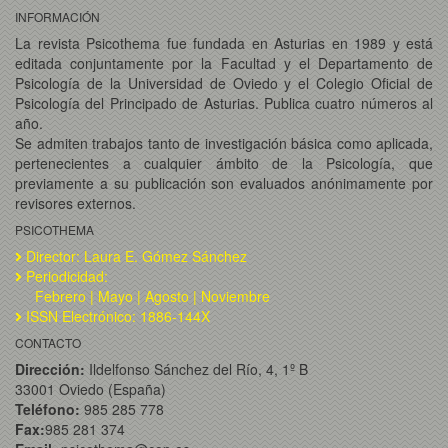
INFORMACIÓN
La revista Psicothema fue fundada en Asturias en 1989 y está
editada conjuntamente por la Facultad y el Departamento de
Psicología de la Universidad de Oviedo y el Colegio Oficial de
Psicología del Principado de Asturias. Publica cuatro números al
año.
Se admiten trabajos tanto de investigación básica como aplicada,
pertenecientes a cualquier ámbito de la Psicología, que
previamente a su publicación son evaluados anónimamente por
revisores externos.
PSICOTHEMA
Director: Laura E. Gómez Sánchez
Periodicidad:
Febrero | Mayo | Agosto | Noviembre
ISSN Electrónico: 1886-144X
CONTACTO
Dirección:
Ildelfonso Sánchez del Río, 4, 1º B
33001 Oviedo (España)
Teléfono:
985 285 778
Fax:
985 281 374