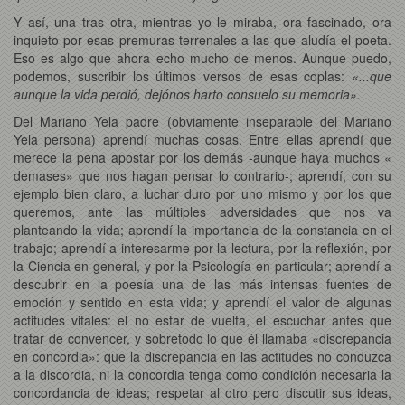
Y así, una tras otra, mientras yo le miraba, ora fascinado, ora
inquieto por esas premuras terrenales a las que aludía el poeta.
Eso es algo que ahora echo mucho de menos. Aunque puedo,
podemos, suscribir los últimos versos de esas coplas:
«...que
aunque la vida perdió, dejónos harto consuelo su memoria».
Del Mariano Yela padre (obviamente inseparable del Mariano
Yela persona) aprendí muchas cosas. Entre ellas aprendí que
merece la pena apostar por los demás -aunque haya muchos «
demases» que nos hagan pensar lo contrario-; aprendí, con su
ejemplo bien claro, a luchar duro por uno mismo y por los que
queremos, ante las múltiples adversidades que nos va
planteando la vida; aprendí la importancia de la constancia en el
trabajo; aprendí a interesarme por la lectura, por la reflexión, por
la Ciencia en general, y por la Psicología en particular; aprendí a
descubrir en la poesía una de las más intensas fuentes de
emoción y sentido en esta vida; y aprendí el valor de algunas
actitudes vitales: el no estar de vuelta, el escuchar antes que
tratar de convencer, y sobretodo lo que él llamaba «discrepancia
en concordia»: que la discrepancia en las actitudes no conduzca
a la discordia, ni la concordia tenga como condición necesaria la
concordancia de ideas; respetar al otro pero discutir sus ideas,