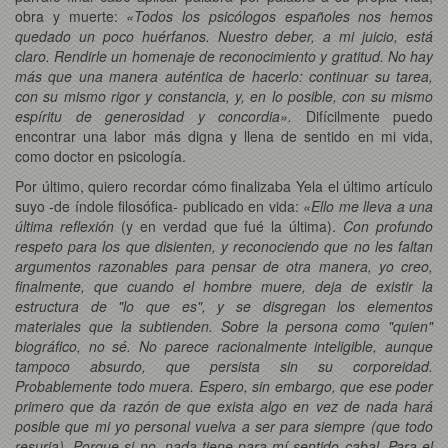
obra y muerte:
«Todos los psicólogos españoles nos hemos
quedado un poco huérfanos. Nuestro deber, a mi juicio, está
claro. Rendirle un homenaje de reconocimiento y gratitud. No hay
más que una manera auténtica de hacerlo: continuar su tarea,
con su mismo rigor y constancia, y, en lo posible, con su mismo
espíritu de generosidad y concordia».
Difícilmente puedo
encontrar una labor más digna y llena de sentido en mi vida,
como doctor en psicología.
Por último, quiero recordar cómo finalizaba Yela el último artículo
suyo -de índole filosófica- publicado en vida:
«Ello me lleva a una
última reflexión
(y en verdad que fué la última).
Con profundo
respeto para los que disienten, y reconociendo que no les faltan
argumentos razonables para pensar de otra manera, yo creo,
finalmente, que cuando el hombre muere, deja de existir la
estructura de "lo que es", y se disgregan los elementos
materiales que la subtienden. Sobre la persona como "quien"
biográfico, no sé. No parece racionalmente inteligible, aunque
tampoco absurdo, que persista sin su corporeidad.
Probablemente todo muera. Espero, sin embargo, que ese poder
primero que da razón de que exista algo en vez de nada hará
posible que mi yo personal vuelva a ser para siempre (que todo
resurja). Porque si no, nada tiene para mí sentido cabal. Para el