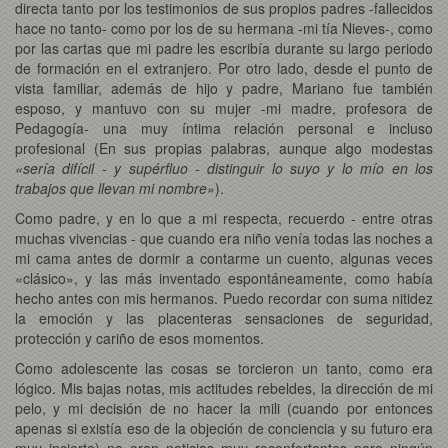
directa tanto por los testimonios de sus propios padres -fallecidos
hace no tanto- como por los de su hermana -mi tía Nieves-, como
por las cartas que mi padre les escribía durante su largo periodo
de formación en el extranjero. Por otro lado, desde el punto de
vista familiar, además de hijo y padre, Mariano fue también
esposo, y mantuvo con su mujer -mi madre, profesora de
Pedagogía- una muy íntima relación personal e incluso
profesional (En sus propias palabras, aunque algo modestas
«sería difícil - y supérfluo - distinguir lo suyo y lo mío en los
trabajos que llevan mi nombre»
).
Como padre, y en lo que a mi respecta, recuerdo - entre otras
muchas vivencias - que cuando era niño venía todas las noches a
mi cama antes de dormir a contarme un cuento, algunas veces
«clásico», y las más inventado espontáneamente, como había
hecho antes con mis hermanos. Puedo recordar con suma nitidez
la emoción y las placenteras sensaciones de seguridad,
protección y cariño de esos momentos.
Como adolescente las cosas se torcieron un tanto, como era
lógico. Mis bajas notas, mis actitudes rebeldes, la dirección de mi
pelo, y mi decisión de no hacer la mili (cuando por entonces
apenas si existía eso de la objeción de conciencia y su futuro era
muy incierto) no eran noticias muy reconfortantes para ningún