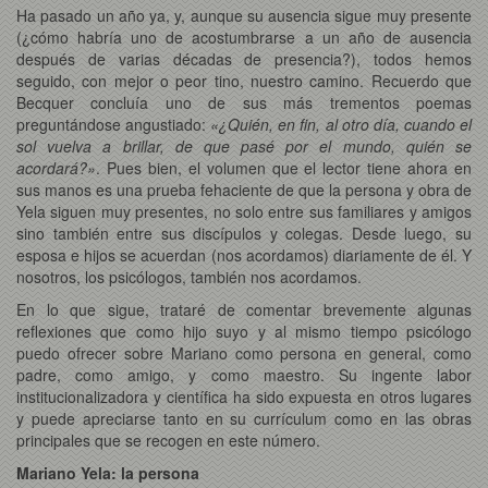
Ha pasado un año ya, y, aunque su ausencia sigue muy presente
(¿cómo habría uno de acostumbrarse a un año de ausencia
después de varias décadas de presencia?), todos hemos
seguido, con mejor o peor tino, nuestro camino. Recuerdo que
Becquer concluía uno de sus más trementos poemas
preguntándose angustiado:
«¿Quién, en fin, al otro día, cuando el
sol vuelva a brillar, de que pasé por el mundo, quién se
acordará?»
. Pues bien, el volumen que el lector tiene ahora en
sus manos es una prueba fehaciente de que la persona y obra de
Yela siguen muy presentes, no solo entre sus familiares y amigos
sino también entre sus discípulos y colegas. Desde luego, su
esposa e hijos se acuerdan (nos acordamos) diariamente de él. Y
nosotros, los psicólogos, también nos acordamos.
En lo que sigue, trataré de comentar brevemente algunas
reflexiones que como hijo suyo y al mismo tiempo psicólogo
puedo ofrecer sobre Mariano como persona en general, como
padre, como amigo, y como maestro. Su ingente labor
institucionalizadora y científica ha sido expuesta en otros lugares
y puede apreciarse tanto en su currículum como en las obras
principales que se recogen en este número.
Mariano Yela: la persona