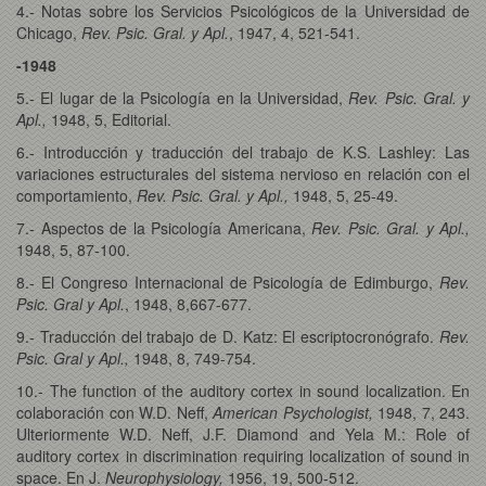
4.- Notas sobre los Servicios Psicológicos de la Universidad de
Chicago,
Rev. Psic. Gral. y Apl.
, 1947, 4, 521-541.
-1948
5.- El lugar de la Psicología en la Universidad,
Rev. Psic. Gral. y
Apl.,
1948, 5, Editorial.
6.- Introducción y traducción del trabajo de K.S. Lashley: Las
variaciones estructurales del sistema nervioso en relación con el
comportamiento,
Rev. Psic. Gral. y Apl.,
1948, 5, 25-49.
7.- Aspectos de la Psicología Americana,
Rev. Psic. Gral. y Apl.,
1948, 5, 87-100.
8.- El Congreso Internacional de Psicología de Edimburgo,
Rev.
Psic. Gral y Apl.
, 1948, 8,667-677.
9.- Traducción del trabajo de D. Katz: El escriptocronógrafo.
Rev.
Psic. Gral y Apl.,
1948, 8, 749-754.
10.- The function of the auditory cortex in sound localization. En
colaboración con W.D. Neff,
American Psychologist,
1948, 7, 243.
Ulteriormente W.D. Neff, J.F. Diamond and Yela M.: Role of
auditory cortex in discrimination requiring localization of sound in
space. En J.
Neurophysiology,
1956, 19, 500-512.