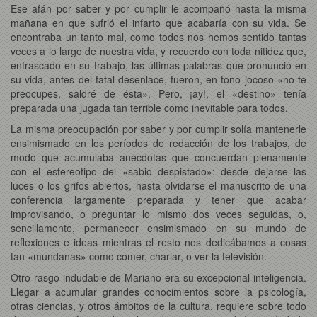
Ese afán por saber y por cumplir le acompañó hasta la misma
mañana en que sufrió el infarto que acabaría con su vida. Se
encontraba un tanto mal, como todos nos hemos sentido tantas
veces a lo largo de nuestra vida, y recuerdo con toda nitidez que,
enfrascado en su trabajo, las últimas palabras que pronunció en
su vida, antes del fatal desenlace, fueron, en tono jocoso «no te
preocupes, saldré de ésta». Pero, ¡ay!, el «destino» tenía
preparada una jugada tan terrible como inevitable para todos.
La misma preocupación por saber y por cumplir solía mantenerle
ensimismado en los períodos de redacción de los trabajos, de
modo que acumulaba anécdotas que concuerdan plenamente
con el estereotipo del «sabio despistado»: desde dejarse las
luces o los grifos abiertos, hasta olvidarse el manuscrito de una
conferencia largamente preparada y tener que acabar
improvisando, o preguntar lo mismo dos veces seguidas, o,
sencillamente, permanecer ensimismado en su mundo de
reflexiones e ideas mientras el resto nos dedicábamos a cosas
tan «mundanas» como comer, charlar, o ver la televisión.
Otro rasgo indudable de Mariano era su excepcional inteligencia.
Llegar a acumular grandes conocimientos sobre la psicología,
otras ciencias, y otros ámbitos de la cultura, requiere sobre todo