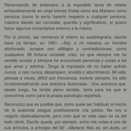
Renunciando de antemano a la imposible tarea de relatar
exhaustivamente en unas breves líneas cómo era Mariano como
persona (como lo sería hacerlo respecto a cualquier persona,
máxime siendo tan conocida, querida y significativa), sí quiero
hacer algunos comentarios entorno a la misma.
Por lo pronto, así comienza él mismo su autobiografía, escrita
hace ya tiempo, en 1981:
«Soy, a mi manera, un hombre
afortunado, aunque con altibajos y contradicciones, como
cualquiera. Mi fortuna consiste, creo, en que siempre me he
sentido amado y siempre he encontrado personas y cosas a las
que amar y admirar. Tengo la impresión de no haber sufrido
nunca, o casi nunca, desamparo, envidia o aburrimiento. Mi vida,
penosa a veces, difícil con frecuencia, incierta siempre, ha sido
fundamentalmente una aventura ilusionada».
Una aventura que,
desde luego, ha tenido pleno sentido, tanto para los que le
conocimos como para la propia psicología española.
Reconozco que es posible que, como suele ser habitual, el hecho
de la ausencia sesgue positivamente mis juicios. No voy a
negarlo obstinadamente, pero creo que en este caso no es del
todo cierto. Escrito queda, por ejemplo, entre mis notas a uno de
sus artículos, a principio del 92:
«Mariano Yela es, sin duda, un