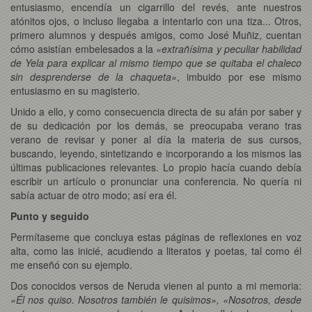
entusiasmo, encendía un cigarrillo del revés, ante nuestros
atónitos ojos, o incluso llegaba a intentarlo con una tiza... Otros,
primero alumnos y después amigos, como José Muñiz, cuentan
cómo asistían embelesados a la
«extrañísima y peculiar habilidad
de Yela para explicar al mismo tiempo que se quitaba el chaleco
sin desprenderse de la chaqueta»
, imbuido por ese mismo
entusiasmo en su magisterio.
Unido a ello, y como consecuencia directa de su afán por saber y
de su dedicación por los demás, se preocupaba verano tras
verano de revisar y poner al día la materia de sus cursos,
buscando, leyendo, sintetizando e incorporando a los mismos las
últimas publicaciones relevantes. Lo propio hacía cuando debía
escribir un artículo o pronunciar una conferencia. No quería ni
sabía actuar de otro modo; así era él.
Punto y seguido
Permítaseme que concluya estas páginas de reflexiones en voz
alta, como las inicié, acudiendo a literatos y poetas, tal como él
me enseñó con su ejemplo.
Dos conocidos versos de Neruda vienen al punto a mi memoria:
«Él nos quiso. Nosotros también le quisimos», «Nosotros, desde