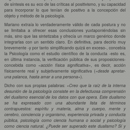
de síntesis es su eco de las críticas al positivismo, y su capacidad
para incorporar lo que tenían de positivo a la concepción del
objeto y método de la psicología.
Mariano extraía lo verdaderamente válido de cada postura y no
se limitaba a ofrecer esas conclusiones yuxtaponiéndolas sin
más, sino que las sintetizaba y ofrecía un marco genérico donde
integrarlas con un sentido claro. En definitiva, para decirlo muy
brevemente -y por tanto simplificando quizá en exceso-, concebía
la Psicología como el estudio científico de la conducta -esto es,
en última instancia, la verificación pública de sus proposiciones-
concebida como
«acción física significativa»
, es decir, acción
físicamente real y subjetivamente significativa (
«desde apretar-
una palanca, hasta amar a una persona»
).
Dicho con sus propias palabras:
«Creo que la raíz de la interna
desunión de la psicología consiste en la defectuosa comprensión
del dualismo esencial de los datos con que opera. Este dualismo
se ha expresado con una abundante lista de términos
contrapuestos: espíritu y materia, alma y cuerpo, mente y
cerebro, conciencia y organismo, experiencia privada y conducta
pública, psicología como ciencia humana o social y psicología
como ciencia natural. ¿Puede ser superado este dualismo? Sí y