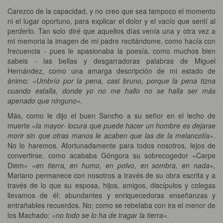
Carezco de la capacidad, y no creo que sea tampoco el momento
ni el lugar oportuno, para explicar el dolor y el vacío que sentí al
perderlo. Tan solo diré que aquellos días venía una y otra vez a
mi memoria la imagen de mi padre recitándome, como hacía con
frecuencia - pues le apasionaba la poesía, como muchos bien
sabeis - las bellas y desgarradoras palabras de Miguel
Hernández, como una amarga descripción de mi estado de
ánimo:
«Umbrío por la pena, casi bruno, porque la pena tizna
cuando estalla, donde yo no me hallo no se halla ser más
apenado que ninguno».
Más, como le dijo el buen Sancho a su señor en el lecho de
muerte
«la mayor- locura que puede hacer un hombre es dejarse
morir sin que otras manos le acaben que las de la melancolía»
.
No lo haremos. Afortunadamente para todos nosotros, lejos de
convertirse, como acababa Góngora su sobrecogedor «Carpe
Diem»
«en tierra, en humo, en polvo, en sombra, en nada»,
Mariano permanece con nosotros a través de su obra escrita y a
través de lo que su esposa, hijos, amigos, discípulos y colegas
llevamos de él: abundantes y enriquecedoras enseñanzas y
entrañables recuerdos. No; como se rebelaba con ira el menor de
los Machado:
«no todo se lo ha de tragar la tierra».