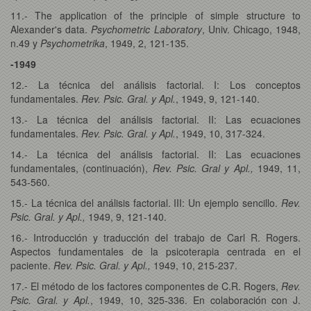
11.- The application of the principle of simple structure to
Alexander's data.
Psychometric Laboratory
, Univ. Chicago, 1948,
n.49 y
Psychometrika
, 1949, 2, 121-135.
-1949
12.- La técnica del análisis factorial. I: Los conceptos
fundamentales.
Rev. Psic. Gral. y Apl.
, 1949, 9, 121-140.
13.- La técnica del análisis factorial. II: Las ecuaciones
fundamentales.
Rev. Psic. Gral. y Apl.
, 1949, 10, 317-324.
14.- La técnica del análisis factorial. II: Las ecuaciones
fundamentales, (continuación),
Rev. Psic. Gral y Apl.,
1949, 11,
543-560.
15.- La técnica del análisis factorial. III: Un ejemplo sencillo.
Rev.
Psic. Gral. y Apl.,
1949, 9, 121-140.
16.- Introducción y traducción del trabajo de Carl R. Rogers.
Aspectos fundamentales de la psicoterapia centrada en el
paciente.
Rev. Psic. Gral. y Apl.,
1949, 10, 215-237.
17.- El método de los factores componentes de C.R. Rogers,
Rev.
Psic. Gral. y Apl.
, 1949, 10, 325-336. En colaboración con J.