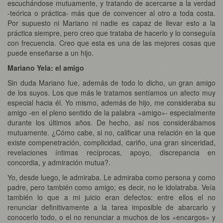
escuchándose mutuamente, y tratando de acercarse a la verdad
-teórica o práctica- más que de convencer al otro a toda costa.
Por supuesto ni Mariano ni nadie es capaz de llevar esto a la
práctica siempre, pero creo que trataba de hacerlo y lo conseguía
con frecuencia. Creo que esta es una de las mejores cosas que
puede enseñarse a un hijo.
Mariano Yela: el amigo
Sin duda Mariano fue, además de todo lo dicho, un gran amigo
de los suyos. Los que más le tratamos sentíamos un afecto muy
especial hacia él. Yo mismo, además de hijo, me consideraba su
amigo -en el pleno sentido de la palabra «amigo»- especialmente
durante los últimos años. De hecho, así nos considerábamos
mutuamente. ¿Cómo cabe, si no, calificar una relación en la que
existe compenetración, complicidad, cariño, una gran sinceridad,
revelaciones íntimas recíprocas, apoyo, discrepancia en
concordia, y admiración mutua?.
Yo, desde luego, le admiraba. Le admiraba como persona y como
padre, pero también como amigo; es decir, no le idolatraba. Veía
también lo que a mi juicio eran defectos: entre ellos el no
renunciar definitivamente a la tarea imposible de abarcarlo y
conocerlo todo, o el no renunciar a muchos de los «encargos» y