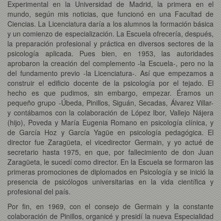
Experimental en la Universidad de Madrid, la primera en el
mundo, según mis noticias, que funcionó en una Facultad de
Ciencias. La Licenciatura daría a los alumnos la formación básica
y un comienzo de especialización. La Escuela ofrecería, después,
la preparación profesional y práctica en diversos sectores de la
psicología aplicada. Pues bien, en 1953, las autoridades
aprobaron la creación del complemento -la Escuela-, pero no la
del fundamento previo -la Licenciatura-. Así que empezamos a
construir el edificio docente de la psicología por el tejado. El
hecho es que pudimos, sin embargo, empezar. Éramos un
pequeño grupo -Úbeda, Pinillos, Siguán, Secadas, Álvarez Villar-
y contábamos con la colaboración de López Ibor, Vallejo Nájera
(hijo), Poveda y María Eugenia Romano en psicología clínica, y
de García Hoz y García Yagüe en psicología pedagógica. El
director fue Zaragüeta, el vicedirector Germain, y yo actué de
secretario hasta 1975, en que, por fallecimiento de don Juan
Zaragüeta, le sucedí como director. En la Escuela se formaron las
primeras promociones de diplomados en Psicología y se inició la
presencia de psicólogos universitarias en la vida científica y
profesional del país.
Por fin, en 1969, con el consejo de Germain y la constante
colaboración de Pinillos, organicé y presidí la nueva Especialidad