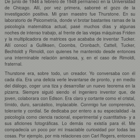
De junio de 1946 a febrero de 1948 permanecí en la Universidad
de Chicago. Allí, por vez primera, saboreé el gozo de la
investigación positiva. Mi gran maestro fue Thurstone. En su
laboratorio de Psicometría, donde vi brotar bastantes ramas de la
psicología matemática actual, pasé muchos días y algunas
noches de intenso trabajo, al frente de las viejas máquinas Friden
y la multiplicadora de matrices que acababa de inventar Tucker.
Allí conocí a Gulliksen, Coombs, Cronbach, Cattell, Tucker,
Bechtoldt y Rimoldi, con quienes he mantenido desde entonces
una interminable relación amistosa, y, en el caso de Rimoldi,
fraternal.
Thurstone era, sobre todo, un creador. Yo conversaba con él
cada día. Era una delicia verle levantarse de pronto, y en medio
del diálogo, coger una tiza y desarrollar un nuevo teorema en la
pizarra. Siempre siguió siendo el ingeniero inventor que, de
joven, colaborara con Edison. Era claro y cortante como el cristal,
tímido, duro, sarcástico, implacable. Conmigo fue comprensivo,
tolerante y cordial. Se dedicaba por entero a su especialidad -la
psicología como ciencia racional, experimental y cuantitativa- y a
sus aficiones fotográficas. Lo demás no existía para él. Me
compadecía un poco por mi insaciable curiosidad por todas las
cosas. Por ejemplo, por mis relaciones con Carl Rogers, entonces