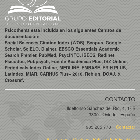
Psicothema está incluida en los siguientes Centros de
documentación:
Social Sciences Citation Index (WOS), Scopus, Google
Scholar, SciELO, Dialnet, EBSCO Essentials Academic
Search Premier, PubMed, PsycINFO, IBECS, Redinet,
Psicodoc, Pubpsych, Fuente Académica Plus, IBZ Online,
Periodicals Index Online, MEDLINE, EMBASE, ERIH PLUS,
Latindex, MIAR, CARHUS Plus+ 2018, Rebiun, DOAJ, &
Crossref.
CONTACTO
Ildelfonso Sánchez del Río, 4, 1º B
33001 Oviedo · España
985 285 778
Contactar
Aviso Legal
|
Cookies
|
Política de Privacidad