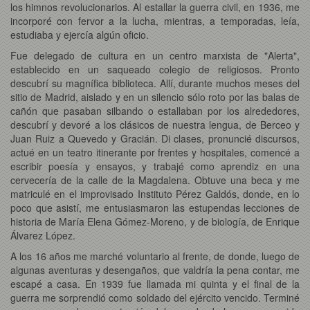
los himnos revolucionarios. Al estallar la guerra civil, en 1936, me
incorporé con fervor a la lucha, mientras, a temporadas, leía,
estudiaba y ejercía algún oficio.
Fue delegado de cultura en un centro marxista de "Alerta",
establecido en un saqueado colegio de religiosos. Pronto
descubrí su magnífica biblioteca. Allí, durante muchos meses del
sitio de Madrid, aislado y en un silencio sólo roto por las balas de
cañón que pasaban silbando o estallaban por los alrededores,
descubrí y devoré a los clásicos de nuestra lengua, de Berceo y
Juan Ruiz a Quevedo y Gracián. Di clases, pronuncié discursos,
actué en un teatro itinerante por frentes y hospitales, comencé a
escribir poesía y ensayos, y trabajé como aprendiz en una
cervecería de la calle de la Magdalena. Obtuve una beca y me
matriculé en el improvisado Instituto Pérez Galdós, donde, en lo
poco que asistí, me entusiasmaron las estupendas lecciones de
historia de María Elena Gómez-Moreno, y de biología, de Enrique
Álvarez López.
A los 16 años me marché voluntario al frente, de donde, luego de
algunas aventuras y desengaños, que valdría la pena contar, me
escapé a casa. En 1939 fue llamada mi quinta y el final de la
guerra me sorprendió como soldado del ejército vencido. Terminé