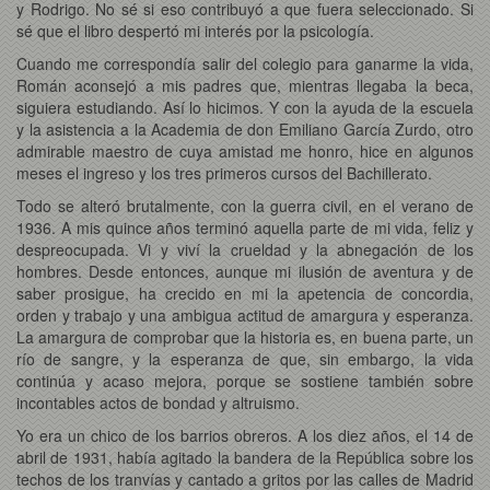
y Rodrigo. No sé si eso contribuyó a que fuera seleccionado. Si
sé que el libro despertó mi interés por la psicología.
Cuando me correspondía salir del colegio para ganarme la vida,
Román aconsejó a mis padres que, mientras llegaba la beca,
siguiera estudiando. Así lo hicimos. Y con la ayuda de la escuela
y la asistencia a la Academia de don Emiliano García Zurdo, otro
admirable maestro de cuya amistad me honro, hice en algunos
meses el ingreso y los tres primeros cursos del Bachillerato.
Todo se alteró brutalmente, con la guerra civil, en el verano de
1936. A mis quince años terminó aquella parte de mi vida, feliz y
despreocupada. Vi y viví la crueldad y la abnegación de los
hombres. Desde entonces, aunque mi ilusión de aventura y de
saber prosigue, ha crecido en mi la apetencia de concordia,
orden y trabajo y una ambigua actitud de amargura y esperanza.
La amargura de comprobar que la historia es, en buena parte, un
río de sangre, y la esperanza de que, sin embargo, la vida
continúa y acaso mejora, porque se sostiene también sobre
incontables actos de bondad y altruismo.
Yo era un chico de los barrios obreros. A los diez años, el 14 de
abril de 1931, había agitado la bandera de la República sobre los
techos de los tranvías y cantado a gritos por las calles de Madrid