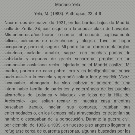
Mariano Yela
Yela, M. (1983). Anthropos, 23, 4-9
Nací el dos de marzo de 1921, en los barrios bajos de Madrid,
calle de Zurita, 34, casi esquina a la popular plaza de Lavapiés.
Mis primeros años fueron -lo son en mi recuerdo- copiosamente
felices, colmados de estrecheces y alegría. Tuve un hogar
acogedor y, para mí, seguro. Mi padre fue un obrero metalúrgico,
laborioso, callado, amable, sagaz, con muchas puntas de
sabiduría y algunas de gracia socarrona, propias de un
campesino castellano recién injertado en el Madrid castizo. Mi
madre, portera de casa pobre, era y es inteligentísima: nunca
pudo asistir a la escuela y aprendió sola a leer y escribir. Vivaz,
incansable, abnegada, ha sido cabeza y amparo de una
interminable familia de parientes y coterráneos de los pueblos
alcarreños de Ledanca y Muduex -no lejos de la Hita del
Arcipreste-, que solían recalar en nuestra casa mientras
buscaban trabajo, hacían sus compras, trataban sus
enfermedades o, en los tiempos más atravesados, entretenían su
hambre o escapaban de la persecución. Durante la guerra civil,
por ejemplo, de 1936 a 1939, en nuestro piso angosto llegaron a
refugiarse cerca de cuarenta personas, algunas buscadas por los