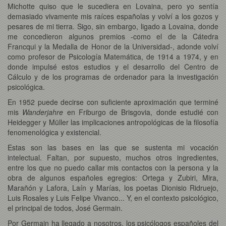
Michotte quiso que le sucediera en Lovaina, pero yo sentía
demasiado vivamente mis raíces españolas y volví a los gozos y
pesares de mi tierra. Sigo, sin embargo, ligado a Lovaina, donde
me concedieron algunos premios -como el de la Cátedra
Francqui y la Medalla de Honor de la Universidad-, adonde volví
como profesor de Psicología Matemática, de 1914 a 1974, y en
donde impulsé estos estudios y el desarrollo del Centro de
Cálculo y de los programas de ordenador para la investigación
psicológica.
En 1952 puede decirse con suficiente aproximación que terminé
mis
Wanderjahre
en Friburgo de Brisgovia, donde estudié con
Heidegger y Müller las implicaciones antropológicas de la filosofía
fenomenológica y existencial.
Estas son las bases en las que se sustenta mi vocación
intelectual. Faltan, por supuesto, muchos otros ingredientes,
entre los que no puedo callar mis contactos con la persona y la
obra de algunos españoles egregios: Ortega y Zubiri, Mira,
Marañón y Lafora, Laín y Marías, los poetas Dionisio Ridruejo,
Luis Rosales y Luis Felipe Vivanco... Y, en el contexto psicológico,
el principal de todos, José Germain.
Por Germain ha llegado a nosotros, los psicólogos españoles del