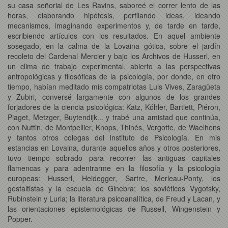
su casa señorial de Les Ravins, saboreé el correr lento de las
horas, elaborando hipótesis, perfilando ideas, ideando
mecanismos, imaginando experimentos y, de tarde en tarde,
escribiendo artículos con los resultados. En aquel ambiente
sosegado, en la calma de la Lovaina gótica, sobre el jardín
recoleto del Cardenal Mercier y bajo los Archivos de Husserl, en
un clima de trabajo experimental, abierto a las perspectivas
antropológicas y filosóficas de la psicología, por donde, en otro
tiempo, habían meditado mis compatriotas Luis Vives, Zaragüeta
y Zubiri, conversé largamente con algunos de los grandes
forjadores de la ciencia psicológica: Katz, Kóhler, Bartlett, Piéron,
Piaget, Metzger, Buytendijk... y trabé una amistad que continúa,
con Nuttin, de Montpellier, Knops, Thinés, Vergotte, de Waelhens
y tantos otros colegas del Instituto de Psicología. En mis
estancias en Lovaina, durante aquellos años y otros posteriores,
tuvo tiempo sobrado para recorrer las antiguas capitales
flamencas y para adentrarme en la filosofía y la psicología
europeas: Husserl, Heidegger, Sartre, Merleau-Ponty, los
gestaltistas y la escuela de Ginebra; los soviéticos Vygotsky,
Rubinstein y Luria; la literatura psicoanalítica, de Freud y Lacan, y
las orientaciones epistemológicas de Russell, Wingenstein y
Popper.