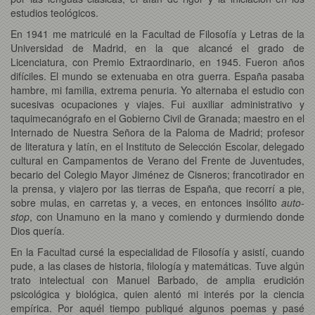
estudios teológicos.
En 1941 me matriculé en la Facultad de Filosofía y Letras de la
Universidad de Madrid, en la que alcancé el grado de
Licenciatura, con Premio Extraordinario, en 1945. Fueron años
difíciles. El mundo se extenuaba en otra guerra. España pasaba
hambre, mi familia, extrema penuria. Yo alternaba el estudio con
sucesivas ocupaciones y viajes. Fui auxiliar administrativo y
taquimecanógrafo en el Gobierno Civil de Granada; maestro en el
Internado de Nuestra Señora de la Paloma de Madrid; profesor
de literatura y latín, en el Instituto de Selección Escolar, delegado
cultural en Campamentos de Verano del Frente de Juventudes,
becario del Colegio Mayor Jiménez de Cisneros; francotirador en
la prensa, y viajero por las tierras de España, que recorrí a pie,
sobre mulas, en carretas y, a veces, en entonces insólito
auto-
stop
, con Unamuno en la mano y comiendo y durmiendo donde
Dios quería.
En la Facultad cursé la especialidad de Filosofía y asistí, cuando
pude, a las clases de historia, filología y matemáticas. Tuve algún
trato intelectual con Manuel Barbado, de amplia erudición
psicológica y biológica, quien alentó mi interés por la ciencia
empírica. Por aquél tiempo publiqué algunos poemas y pasé