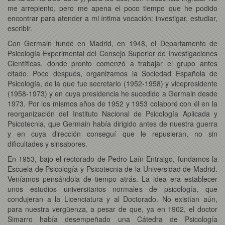
me arrepiento, pero me apena el poco tiempo que he podido
encontrar para atender a mi íntima vocación: investigar, estudiar,
escribir.
Con Germain fundé en Madrid, en 1948, el Departamento de
Psicología Experimental del Consejo Superior de Investigaciones
Científicas, donde pronto comenzó a trabajar el grupo antes
citado. Poco después, organizamos la Sociedad Española de
Psicología, de la que fue secretario (1952-1958) y vicepresidente
(1958-1973) y en cuya presidencia he sucedido a Germain desde
1973. Por los mismos años de 1952 y 1953 colaboré con él en la
reorganización del Instituto Nacional de Psicología Aplicada y
Psicotecnia, que Germain había dirigido antes de nuestra guerra
y en cuya dirección conseguí que le repusieran, no sin
dificultades y sinsabores.
En 1953, bajo el rectorado de Pedro Laín Entralgo, fundamos la
Escuela de Psicología y Psicotecnia de la Universidad de Madrid.
Veníamos pensándola de tiempo atrás. La idea era establecer
unos estudios universitarios normales de psicología, que
condujeran a la Licenciatura y al Doctorado. No existían aún,
para nuestra vergüenza, a pesar de que, ya en 1902, el doctor
Simarro había desempeñado una Cátedra de Psicología