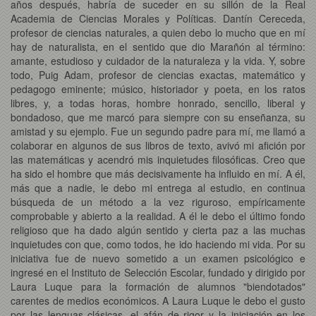
años después, habría de suceder en su sillón de la Real
Academia de Ciencias Morales y Políticas. Dantín Cereceda,
profesor de ciencias naturales, a quien debo lo mucho que en mí
hay de naturalista, en el sentido que dio Marañón al término:
amante, estudioso y cuidador de la naturaleza y la vida. Y, sobre
todo, Puig Adam, profesor de ciencias exactas, matemático y
pedagogo eminente; músico, historiador y poeta, en los ratos
libres, y, a todas horas, hombre honrado, sencillo, liberal y
bondadoso, que me marcó para siempre con su enseñanza, su
amistad y su ejemplo. Fue un segundo padre para mí, me llamó a
colaborar en algunos de sus libros de texto, avivó mi afición por
las matemáticas y acendró mis inquietudes filosóficas. Creo que
ha sido el hombre que más decisivamente ha influido en mí. A él,
más que a nadie, le debo mi entrega al estudio, en continua
búsqueda de un método a la vez riguroso, empíricamente
comprobable y abierto a la realidad. A él le debo el último fondo
religioso que ha dado algún sentido y cierta paz a las muchas
inquietudes con que, como todos, he ido haciendo mi vida. Por su
iniciativa fue de nuevo sometido a un examen psicológico e
ingresé en el Instituto de Selección Escolar, fundado y dirigido por
Laura Luque para la formación de alumnos "biendotados"
carentes de medios económicos. A Laura Luque le debo el gusto
por las lenguas clásicas, el afán de rigor y la iniciación en los