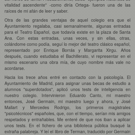
vitalidad ascendente" -como diría Ortega- fueron una de las
raíces de mi afán de leer y saber.
Otra de las grandes ventajas de aquel colegio era que el
Ayuntamiento regalaba, casi semanalmente, algunas entradas
para el Teatro Español, que todavía existe en la plaza de Santa
Ana. Con estas entradas, unas veces, y sin ellas, otras,
colándome como podía, seguí lo mejor del teatro clásico español,
representado por Enrique Borrás y Margarita Xirgu. Años
después, cuando estudiaba el Bachillerato, vi representar en el
mismo escenario una obra mía, de cuyo nombre más vale no
acordarse.
Hacia los trece años entré en contacto con la psicología. El
Ayuntamiento de Madrid, para asignar unas becas de estudio a
alumnos "superdotados", aplicó unos tests de inteligencia en
nuestro colegio. Intervinieron Eduardo Canto, mi maestro
entonces, José Germain, mi maestro luego y ahora, y José
Mallart y Mercedes Rodrigo, los primeros magistrales
"psicotécnicos" españoles, que, con el tiempo, serían mis amigos
respetados y entrañables. Me enteré de que nos iban a aplicar
unos tests. En el fichero de una biblioteca pública busqué la
extraña palabreja. Y leí el libro de Terman, traducido por Germain