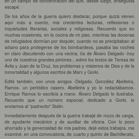
en un campo de concentración del que, desde luego, enseguida
escapé.
De los años de la guerra quiero destacar, porque quizá vienen
aquí más a cuento, mis crecientes lecturas, reflexiones o
inquietudes literarias, sociales y religiosas. Recuerdo que en
muchas ocasiones, en la cocina de mi piso, mientras las docenas
de refugiados dormían por doquier, cuando no se precipitaban al
sótano para protegerse de los bombardeos, pasaba las noches
en claro discutiendo con una vecina, tía de Álvaro Delgado -hoy
uno de nuestros grandes pintores-, sobre los textos de Teresa de
Ávila y Juan de la Cruz, los problemas y misterios de Dios y de la
inmortalidad y algunos escritos de Marx y Gorki.
Edité también, con unos amigos -Delgado, González Abelleira,
Ramos- un periódico casero. Abelleira y yo lo redactábamos.
Enrique Ramos lo escribía a mano. Álvaro Delgado lo ilustraba.
Recuerdo que un número especial, dedicado a Gorki, lo
enviamos al "padrecito" Stalin.
Inmediatamente después de la guerra trabajé de mozo de carga,
de ayudante mecánico y de auxiliar de oficina. Con lo poco
ahorrado y la generosidad de mis padres, dejé estos trabajos, me
examiné, en una convocatoria, de cuarto y quinto de Bachillerato,