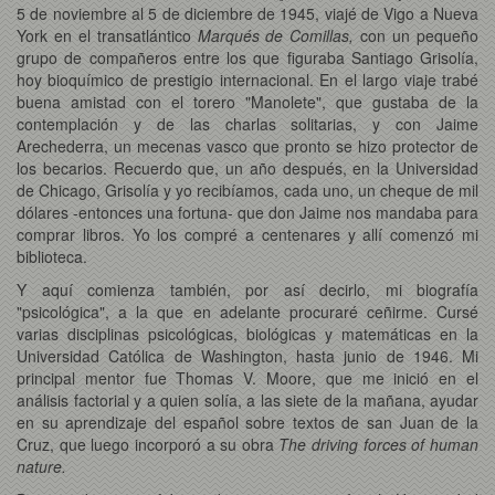
5 de noviembre al 5 de diciembre de 1945, viajé de Vigo a Nueva
York en el transatlántico
Marqués de Comillas,
con un pequeño
grupo de compañeros entre los que figuraba Santiago Grisolía,
hoy bioquímico de prestigio internacional. En el largo viaje trabé
buena amistad con el torero "Manolete", que gustaba de la
contemplación y de las charlas solitarias, y con Jaime
Arechederra, un mecenas vasco que pronto se hizo protector de
los becarios. Recuerdo que, un año después, en la Universidad
de Chicago, Grisolía y yo recibíamos, cada uno, un cheque de mil
dólares -entonces una fortuna- que don Jaime nos mandaba para
comprar libros. Yo los compré a centenares y allí comenzó mi
biblioteca.
Y aquí comienza también, por así decirlo, mi biografía
"psicológica", a la que en adelante procuraré ceñirme. Cursé
varias disciplinas psicológicas, biológicas y matemáticas en la
Universidad Católica de Washington, hasta junio de 1946. Mi
principal mentor fue Thomas V. Moore, que me inició en el
análisis factorial y a quien solía, a las siete de la mañana, ayudar
en su aprendizaje del español sobre textos de san Juan de la
Cruz, que luego incorporó a su obra
The driving forces of human
nature.