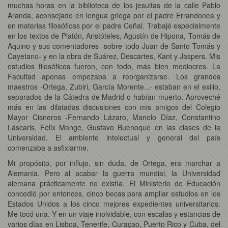
muchas horas en la biblioteca de los jesuitas de la calle Pablo
Aranda, aconsejado en lengua griega por el padre Errandonea y
en materias filosóficas por el padre Ceñal. Trabajé especialmente
en los textos de Platón, Aristóteles, Agustín de Hipona, Tomás de
Aquino y sus comentadores -sobre todo Juan de Santo Tomás y
Cayetano- y en la obra de Suárez, Descartes, Kant y Jaspers. Mis
estudios filosóficos fueron, con todo, más bien mediocres. La
Facultad apenas empezaba a reorganizarse. Los grandes
maestros -Ortega, Zubiri, García Morente...- estaban en el exilio,
separados de la Cátedra de Madrid o habían muerto. Aproveché
más en las dilatadas discusiones con mis amigos del Colegio
Mayor Cisneros -Fernando Lázaro, Manolo Díaz, Constantino
Láscaris, Félix Monge, Gustavo Buenoque en las clases de la
Universidad. El ambiente intelectual y general del país
comenzaba a asfixiarme.
Mi propósito, por influjo, sin duda, de Ortega, era marchar a
Alemania. Pero al acabar la guerra mundial, la Universidad
alemana prácticamente no existía. El Ministerio de Educación
concedió por entonces, cinco becas para ampliar estudios en los
Estados Unidos a los cinco mejores expedientes universitarios.
Me tocó una. Y en un viaje inolvidable, con escalas y estancias de
varios días en Lisboa, Tenerife, Curaçao, Puerto Rico y Cuba, del