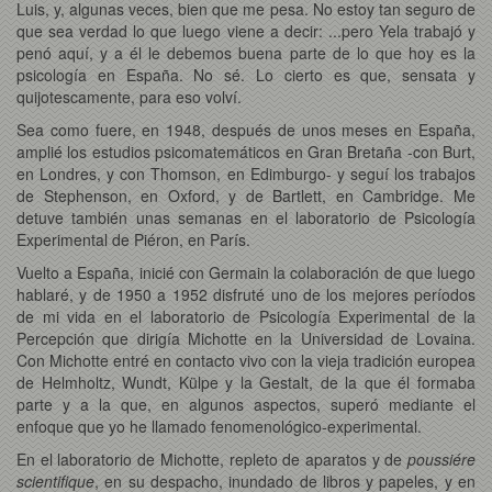
Luis, y, algunas veces, bien que me pesa. No estoy tan seguro de
que sea verdad lo que luego viene a decir: ...pero Yela trabajó y
penó aquí, y a él le debemos buena parte de lo que hoy es la
psicología en España. No sé. Lo cierto es que, sensata y
quijotescamente, para eso volví.
Sea como fuere, en 1948, después de unos meses en España,
amplié los estudios psicomatemáticos en Gran Bretaña -con Burt,
en Londres, y con Thomson, en Edimburgo- y seguí los trabajos
de Stephenson, en Oxford, y de Bartlett, en Cambridge. Me
detuve también unas semanas en el laboratorio de Psicología
Experimental de Piéron, en París.
Vuelto a España, inicié con Germain la colaboración de que luego
hablaré, y de 1950 a 1952 disfruté uno de los mejores períodos
de mi vida en el laboratorio de Psicología Experimental de la
Percepción que dirigía Michotte en la Universidad de Lovaina.
Con Michotte entré en contacto vivo con la vieja tradición europea
de Helmholtz, Wundt, Külpe y la Gestalt, de la que él formaba
parte y a la que, en algunos aspectos, superó mediante el
enfoque que yo he llamado fenomenológico-experimental.
En el laboratorio de Michotte, repleto de aparatos y de
poussiére
scientifique
, en su despacho, inundado de libros y papeles, y en