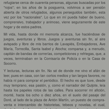
refugiarse cerca de cuarenta personas, algunas buscadas por los
"rojos"; en los años de la posguerra, volvimos a ser pensión
abierta de otros refugiados, algunos perseguidos también, esta
vez por los "nacionales". Lo que en mí pueda haber de bueno,
comprensivo, trabajador y animoso, viene seguramente de este
hogar y de estos padres.
Mi vida, hasta donde mi memoria alcanza, fue haciéndose de
juegos, aventuras y libros. Juegos y aventuras sin fin, al aire
avispado y libre de mis barrios de Lavapiés, Embajadores, Ave
María, Torrecilla, Santa Isabel y Atocha; comparsa y, a menudo,
capitán de bandas de correrías, competiciones y refriegas, que, a
veces, terminaban en la Comisaría de Policía o en la Casa de
Socorro.
Y lecturas, lecturas sin fin. No sé de donde me vino el afán de
leer, pues en casa, con tan cortos medios y tan largos favores, no
había ni para comprar el periódico. El hecho es que tuve, desde
muy temprano, esa pasión, y, como el narrador del Quijote, leía
hasta los papeles rotos de las calles. Para socorrer mi afición,
monté, hacia los ocho o diez años, en el suelo del pasaje del
Doré, al lado de la plaza de Antón Martín, un puesto de compra-
venta e intercambio de historietas, tebeos y novelas, el cual,