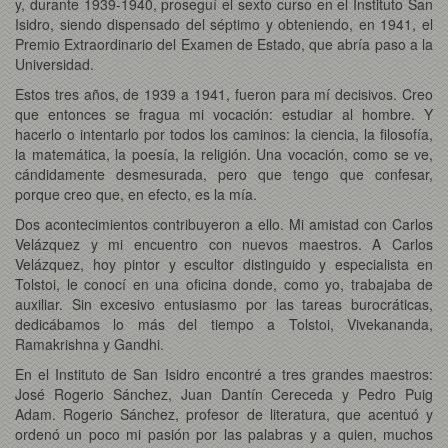
y, durante 1939-1940, proseguí el sexto curso en el Instituto San
Isidro, siendo dispensado del séptimo y obteniendo, en 1941, el
Premio Extraordinario del Examen de Estado, que abría paso a la
Universidad.
Estos tres años, de 1939 a 1941, fueron para mí decisivos. Creo
que entonces se fragua mi vocación: estudiar al hombre. Y
hacerlo o intentarlo por todos los caminos: la ciencia, la filosofía,
la matemática, la poesía, la religión. Una vocación, como se ve,
cándidamente desmesurada, pero que tengo que confesar,
porque creo que, en efecto, es la mía.
Dos acontecimientos contribuyeron a ello. Mi amistad con Carlos
Velázquez y mi encuentro con nuevos maestros. A Carlos
Velázquez, hoy pintor y escultor distinguido y especialista en
Tolstoi, le conocí en una oficina donde, como yo, trabajaba de
auxiliar. Sin excesivo entusiasmo por las tareas burocráticas,
dedicábamos lo más del tiempo a Tolstoi, Vivekananda,
Ramakrishna y Gandhi.
En el Instituto de San Isidro encontré a tres grandes maestros:
José Rogerio Sánchez, Juan Dantín Cereceda y Pedro Puig
Adam. Rogerio Sánchez, profesor de literatura, que acentuó y
ordenó un poco mi pasión por las palabras y a quien, muchos