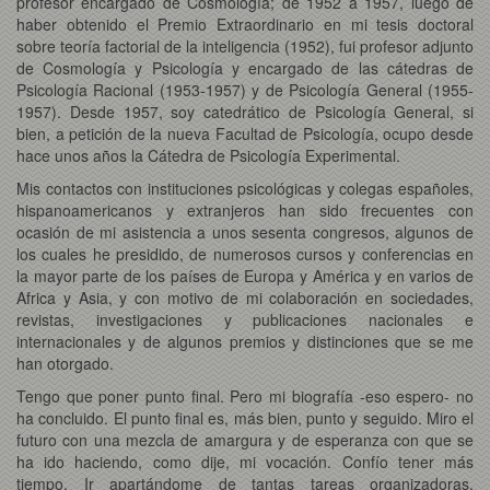
profesor encargado de Cosmología; de 1952 a 1957, luego de
haber obtenido el Premio Extraordinario en mi tesis doctoral
sobre teoría factorial de la inteligencia (1952), fui profesor adjunto
de Cosmología y Psicología y encargado de las cátedras de
Psicología Racional (1953-1957) y de Psicología General (1955-
1957). Desde 1957, soy catedrático de Psicología General, si
bien, a petición de la nueva Facultad de Psicología, ocupo desde
hace unos años la Cátedra de Psicología Experimental.
Mis contactos con instituciones psicológicas y colegas españoles,
hispanoamericanos y extranjeros han sido frecuentes con
ocasión de mi asistencia a unos sesenta congresos, algunos de
los cuales he presidido, de numerosos cursos y conferencias en
la mayor parte de los países de Europa y América y en varios de
Africa y Asia, y con motivo de mi colaboración en sociedades,
revistas, investigaciones y publicaciones nacionales e
internacionales y de algunos premios y distinciones que se me
han otorgado.
Tengo que poner punto final. Pero mi biografía -eso espero- no
ha concluido. El punto final es, más bien, punto y seguido. Miro el
futuro con una mezcla de amargura y de esperanza con que se
ha ido haciendo, como dije, mi vocación. Confío tener más
tiempo. Ir apartándome de tantas tareas organizadoras,