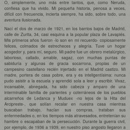
O, simplemente, uno más entre tantos, que, como Neruda,
confiesa que ha vivido. Mi pequeña historia, penosa a veces,
difícil con frecuencia, incierta siempre, ha sido, sobre todo, una
aventura ilusionada.
Nací el dos de marzo de 1921, en los barrios bajos de Madrid,
calle de Zurita, 34, casi esquina a la popular plaza de Lavapiés.
Mis primeros años fueron -lo son en mi recuerdo- copiosamente
felices, colmados de estrecheces y alegría. Tuve un hogar
acogedor y, para mí, seguro. Mi padre fue un obrero metalúrgico,
laborioso, callado, amable, sagaz, con muchas puntas de
sabiduría y algunas de gracia socarrona, propias de un
campesino castellano recién injertado en el Madrid castizo. Mi
madre, portera de casa pobre, era y es inteligentísima: nunca
pudo asistir a la escuela y aprendió sola a leer y escribir. Vivaz,
incansable, abnegada, ha sido cabeza y amparo de una
interminable familia de parientes y coterráneos de los pueblos
alcarreños de Ledanca y Muduex -no lejos de la Hita del
Arcipreste-, que solían recalar en nuestra casa mientras
buscaban trabajo, hacían sus compras, trataban sus
enfermedades o, en los tiempos más atravesados, entretenían su
hambre o escapaban de la persecución. Durante la guerra civil,
por ejemplo, de 1936 a 1939, en nuestro piso angosto llegaron a