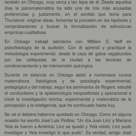
también en Chicago, muy cerca y tan lejos de él. Desde aquellos
días la psicomatemática ha sido una de mis más acusadas
preferencias y, justamente, en el sentido que tenía para
Thurstone: originar ideas, fomentar la precisión en las hipótesis y
comprobaciones y buscar la formalización de estructuras
empíricas cualitativas.
En Chicago trabajé asimismo con William D. Neff en
psicofisiología de la audición. Con él aprendí y practiqué la
metodología experimental, desde la caza de gatos vagabundos
por las callejuelas de la ciudad a las técnicas de
condicionamiento y de intervención quirúrgica.
Durante mi estancia en Chicago asistí a numerosos cursos
matemáticos, fisiológicos y de psicología experimental,
pedagógica y del trabajo, seguí los seminarios de Rogers, estudié
el conductismo y la epistemología neopositivista y operacional e
inicié la investigación teórica, experimental y matemática de la
percepción y la inteligencia, que he continuado hasta hoy.
No sé si debiera haberme quedado en Chicago. Como en alguna
ocasión ha escrito José Luis Pinillos: "Un día Juan Linz y Mariano
Yela se fueron a América: Linz se quedó y Yela volvió; Linz pudo
investigar y Yela investigó lo que pudo". Es verdad, amigo José