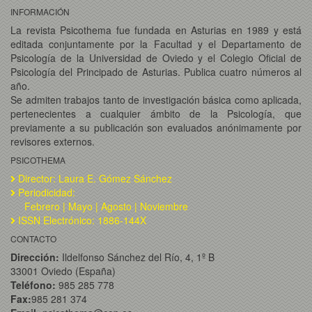
INFORMACIÓN
La revista Psicothema fue fundada en Asturias en 1989 y está
editada conjuntamente por la Facultad y el Departamento de
Psicología de la Universidad de Oviedo y el Colegio Oficial de
Psicología del Principado de Asturias. Publica cuatro números al
año.
Se admiten trabajos tanto de investigación básica como aplicada,
pertenecientes a cualquier ámbito de la Psicología, que
previamente a su publicación son evaluados anónimamente por
revisores externos.
PSICOTHEMA
Director: Laura E. Gómez Sánchez
Periodicidad:
Febrero | Mayo | Agosto | Noviembre
ISSN Electrónico: 1886-144X
CONTACTO
Dirección:
Ildelfonso Sánchez del Río, 4, 1º B
33001 Oviedo (España)
Teléfono:
985 285 778
Fax:
985 281 374