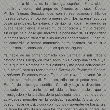
momento, la historia de la psicología española. Él ha sido el
maestro y mentor del grupo de jóvenes estudiosos -Úbeda,
Pinillos, Siguán, Secadas- que, con él, reanudamos el hilo de
nuestra psicología, roto por la guerra civil. Nos ha enseñado dos
cosas principales. La exigencia de rigor crítico, sin el que no se
puede hacer ciencia, y el espíritu de concordia y mutuo respeto,
sin el que es dudoso que merezca la pena hacerla. El rigor crítico
lo hemos sabido transmitir a las nuevas generaciones. El espíritu
de concordia lo hemos mantenido entre nosotros. No sé si lo
hemos sabido consolidar entre los que nos siguen.
Ya hablé de mi primer contacto con Germain, a mis trece o
catorce años. Luego, en 1947, recibí en Chicago una carta suya,
en la que me alentaba en mis estudios y me pedía colaboración,
que atendí, para su recién creada
Revista de Psicología General
y Aplicada.
En cuanto volví a España, en 1948, fui a verle. Ya no
me he separado de él. Entonces, sólo con él podía hablar en
España de psicología científica. Con él, y bajo su dirección, he
dedicado buena parte de mi vida a hacer posible que la
investigación y la práctica de la psicología fueran, como ya son,
actividades normales en la sociedad española. Ahora, por fin,
puedo hablar de psicología con muchos y aprender de bastantes.
La tarea ha sido dura y, para los dos, con frecuencia ingrata. No