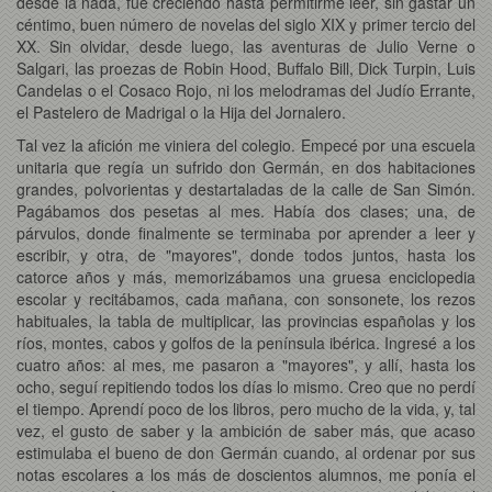
desde la nada, fue creciendo hasta permitirme leer, sin gastar un
céntimo, buen número de novelas del siglo XIX y primer tercio del
XX. Sin olvidar, desde luego, las aventuras de Julio Verne o
Salgari, las proezas de Robin Hood, Buffalo Bill, Dick Turpin, Luis
Candelas o el Cosaco Rojo, ni los melodramas del Judío Errante,
el Pastelero de Madrigal o la Hija del Jornalero.
Tal vez la afición me viniera del colegio. Empecé por una escuela
unitaria que regía un sufrido don Germán, en dos habitaciones
grandes, polvorientas y destartaladas de la calle de San Simón.
Pagábamos dos pesetas al mes. Había dos clases; una, de
párvulos, donde finalmente se terminaba por aprender a leer y
escribir, y otra, de "mayores", donde todos juntos, hasta los
catorce años y más, memorizábamos una gruesa enciclopedia
escolar y recitábamos, cada mañana, con sonsonete, los rezos
habituales, la tabla de multiplicar, las provincias españolas y los
ríos, montes, cabos y golfos de la península ibérica. Ingresé a los
cuatro años: al mes, me pasaron a "mayores", y allí, hasta los
ocho, seguí repitiendo todos los días lo mismo. Creo que no perdí
el tiempo. Aprendí poco de los libros, pero mucho de la vida, y, tal
vez, el gusto de saber y la ambición de saber más, que acaso
estimulaba el bueno de don Germán cuando, al ordenar por sus
notas escolares a los más de doscientos alumnos, me ponía el