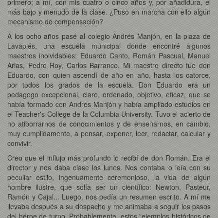
primero; a mí, con mis cuatro o cinco años y, por añadidura, el
más bajo y menudo de la clase. ¿Puso en marcha con ello algún
mecanismo de compensación?
A los ocho años pasé al colegio Andrés Manjón, en la plaza de
Lavapiés, una escuela municipal donde encontré algunos
maestros inolvidables: Eduardo Canto, Román Pascual, Manuel
Arias, Pedro Roy, Carlos Barranco. Mi maestro directo fue don
Eduardo, con quien ascendí de año en año, hasta los catorce,
por todos los grados de la escuela. Don Eduardo era un
pedagogo excepcional, claro, ordenado, objetivo, eficaz, que se
había formado con Andrés Manjón y había ampliado estudios en
el Teacher's College de la Columbia University. Tuvo el acierto de
no atiborrarnos de conocimientos y de enseñarnos, en cambio,
muy cumplidamente, a pensar, exponer, leer, redactar, calcular y
convivir.
Creo que el influjo más profundo lo recibí de don Román. Era el
director y nos daba clase los lunes. Nos contaba o leía con su
peculiar estilo, ingenuamente ceremonioso, la vida de algún
hombre ilustre, que solía ser un científico: Newton, Pasteur,
Ramón y Cajal... Luego, nos pedía un resumen escrito. A mí me
llevaba después a su despacho y me animaba a seguir los pasos
del héroe de turno. Probablemente, estos "ejemplos históricos de