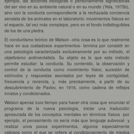
ejemplo, las acciones biológicas o personalmente significativas
del ser vivo en su ambiente natural o en su mundo (Yela, 1975b),
sino con la conducta correspondiente a la rechazada conciencia
sensista de los animales en el laboratorio: movimientos físicos en
el espacio, tal vez más complejos, pero en el fondo indistinguibles
de los de una piedra.
El conductismo teórico de Watson -otra cosa es lo que realmente
hace en sus cuidadosos experimentos- termina por consistir en
una psicología caracterizada exclusivamente por su método, el
objetivismo antimentalista
. Su objeto es lo que este método
permite estudiar: la conducta. Su contenido, la observación y
control de la conducta como movimiento físico, sucesión de
estímulos y respuestas asociados por leyes de contigüidad,
frecuencia y recencia, y, más precisamente, a partir de su
descubrimiento de Pavlov, en 1916, como cadena de reflejos
innatos y condicionados.
Watson apenas tuvo tiempo para hacer otra cosa que enunciar el
programa de la nueva psicología, iniciar una traducción
apresurada de los conceptos mentales en términos físicos -por
ejemplo, el pensamiento no sería más que lenguaje subvocal- y
realizar unos pocos experimentos, algunos especialmente
valiosos como el que se refiere al condicionamiento de miedos