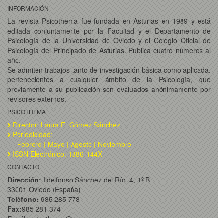
INFORMACIÓN
La revista Psicothema fue fundada en Asturias en 1989 y está
editada conjuntamente por la Facultad y el Departamento de
Psicología de la Universidad de Oviedo y el Colegio Oficial de
Psicología del Principado de Asturias. Publica cuatro números al
año.
Se admiten trabajos tanto de investigación básica como aplicada,
pertenecientes a cualquier ámbito de la Psicología, que
previamente a su publicación son evaluados anónimamente por
revisores externos.
PSICOTHEMA
Director: Laura E. Gómez Sánchez
Periodicidad:
Febrero | Mayo | Agosto | Noviembre
ISSN Electrónico: 1886-144X
CONTACTO
Dirección:
Ildelfonso Sánchez del Río, 4, 1º B
33001 Oviedo (España)
Teléfono:
985 285 778
Fax:
985 281 374