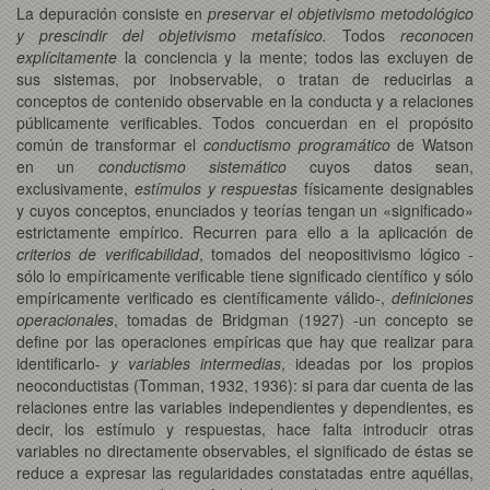
La depuración consiste en
preservar el objetivismo metodológico
y prescindir del objetivismo metafísico.
Todos
reconocen
explícitamente
la conciencia y la mente; todos las excluyen de
sus sistemas, por inobservable, o tratan de reducirlas a
conceptos de contenido observable en la conducta y a relaciones
públicamente verificables. Todos concuerdan en el propósito
común de transformar el
conductismo programático
de Watson
en un
conductismo sistemático
cuyos datos sean,
exclusivamente,
estímulos y respuestas
físicamente designables
y cuyos conceptos, enunciados y teorías tengan un «significado»
estrictamente empírico. Recurren para ello a la aplicación de
criterios de verificabilidad
, tomados del neopositivismo lógico -
sólo lo empíricamente verificable tiene significado científico y sólo
empíricamente verificado es científicamente válido-,
definiciones
operacionales
, tomadas de Bridgman (1927) -un concepto se
define por las operaciones empíricas que hay que realizar para
identificarlo-
y variables intermedias
, ideadas por los propios
neoconductistas (Tomman, 1932, 1936): si para dar cuenta de las
relaciones entre las variables independientes y dependientes, es
decir, los estímulo y respuestas, hace falta introducir otras
variables no directamente observables, el significado de éstas se
reduce a expresar las regularidades constatadas entre aquéllas,