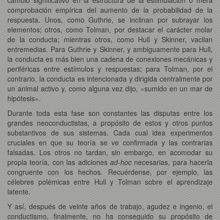
comprobación empírica del aumento de la probabilidad de la
respuesta. Unos, como Guthrie, se inclinan por subrayar los
elementos; otros, como Tolman, por destacar el carácter molar
de la conducta; mientras otros, como Hull y Skinner, vacilan
entremedias. Para Guthrie y Skinner, y ambiguamente para Hull,
la conducta es más bien una cadena de conexiones mecánicas y
periféricas entre estímulos y respuestas; para Tolman, por el
contrario, la conducta es intencionada y dirigida centralmente por
un animal activo y, como alguna vez dijo, «sumido en un mar de
hipótesis».
Durante toda esta fase son constantes las disputas entre los
grandes neoconductistas, a propósito de estos y otros puntos
substantivos de sus sistemas. Cada cual idea experimentos
cruciales en que su teoría se ve confirmada y las contrarias
falsadas. Los otros no tardan, sin embargo, en acomodar su
propia teoría, con las adiciones
ad-hoc
necesarias, para hacerla
congruente con los hechos. Recuérdense, por ejemplo, las
célebres polémicas entre Hull y Tolman sobre el aprendizaje
latente.
Y así, después de veinte años de trabajo, agudez e ingenio, el
conductismo, finalmente, no ha conseguido su propósito de