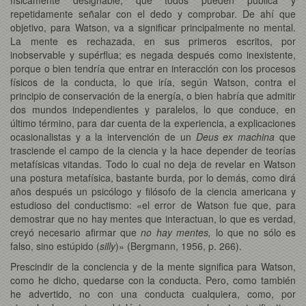
repetidamente señalar con el dedo y comprobar. De ahí que
objetivo, para Watson, va a significar principalmente no mental.
La mente es rechazada, en sus primeros escritos, por
inobservable y supérflua; es negada después como inexistente,
porque o bien tendría que entrar en interacción con los procesos
físicos de la conducta, lo que iría, según Watson, contra el
principio de conservación de la energía, o bien habría que admitir
dos mundos independientes y paralelos, lo que conduce, en
último término, para dar cuenta de la experiencia, a explicaciones
ocasionalistas y a la intervención de un
Deus ex machina
que
trasciende el campo de la ciencia y la hace depender de teorías
metafísicas vitandas. Todo lo cual no deja de revelar en Watson
una postura metafísica, bastante burda, por lo demás, como dirá
años después un psicólogo y filósofo de la ciencia americana y
estudioso del conductismo: «el error de Watson fue que, para
demostrar que no hay mentes que interactuan, lo que es verdad,
creyó necesario afirmar que
no hay mentes,
lo que no sólo es
falso, sino estúpido (
silly
)» (Bergmann, 1956, p. 266).
Prescindir de la conciencia y de la mente significa para Watson,
como he dicho, quedarse con la conducta. Pero, como también
he advertido, no con una conducta cualquiera, como, por