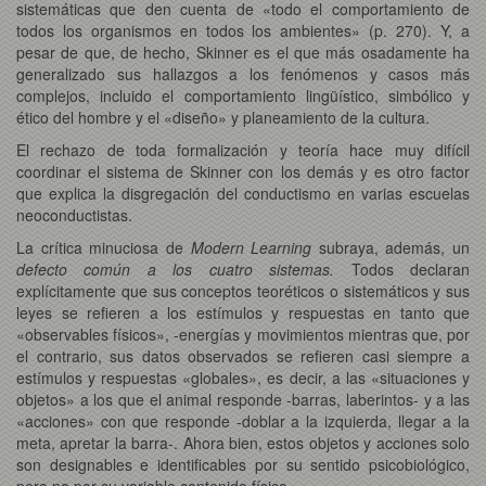
sistemáticas que den cuenta de «todo el comportamiento de
todos los organismos en todos los ambientes» (p. 270). Y, a
pesar de que, de hecho, Skinner es el que más osadamente ha
generalizado sus hallazgos a los fenómenos y casos más
complejos, incluido el comportamiento lingüístico, simbólico y
ético del hombre y el «diseño» y planeamiento de la cultura.
El rechazo de toda formalización y teoría hace muy difícil
coordinar el sistema de Skinner con los demás y es otro factor
que explica la disgregación del conductismo en varias escuelas
neoconductistas.
La crítica minuciosa de
Modern Learning
subraya, además, un
defecto común a los cuatro sistemas.
Todos declaran
explícitamente que sus conceptos teoréticos o sistemáticos y sus
leyes se refieren a los estímulos y respuestas en tanto que
«observables físicos», -energías y movimientos mientras que, por
el contrario, sus datos observados se refieren casi siempre a
estímulos y respuestas «globales», es decir, a las «situaciones y
objetos» a los que el animal responde -barras, laberintos- y a las
«acciones» con que responde -doblar a la izquierda, llegar a la
meta, apretar la barra-. Ahora bien, estos objetos y acciones solo
son designables e identificables por su sentido psicobiológico,
pero no por su variable contenido físico.