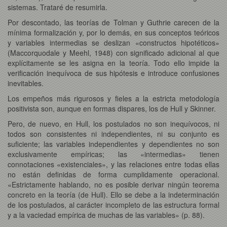
sistemas. Trataré de resumirla.
Por descontado, las teorías de Tolman y Guthrie carecen de la
mínima formalización y, por lo demás, en sus conceptos teóricos
y variables intermedias se deslizan «constructos hipotéticos»
(Maccorquodale y Meehl, 1948) con significado adicional al que
explícitamente se les asigna en la teoría. Todo ello impide la
verificación inequívoca de sus hipótesis e introduce confusiones
inevitables.
Los empeños más rigurosos y fieles a la estricta metodología
positivista son, aunque en formas dispares, los de Hull y Skinner.
Pero, de nuevo, en Hull, los postulados no son inequívocos, ni
todos son consistentes ni independientes, ni su conjunto es
suficiente; las variables independientes y dependientes no son
exclusivamente empíricas; las «intermedias» tienen
connotaciones «existenciales», y las relaciones entre todas ellas
no están definidas de forma cumplidamente operacional.
«Estrictamente hablando, no es posible derivar ningún teorema
concreto en la teoría (de Hull). Ello se debe a la indeterminación
de los postulados, al carácter incompleto de las estructura formal
y a la vaciedad empírica de muchas de las variables» (p. 88).