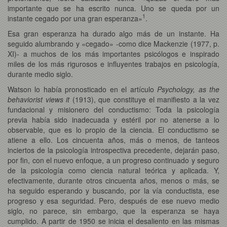
importante que se ha escrito nunca. Uno se queda por un
1
instante cegado por una gran esperanza»
.
Esa gran esperanza ha durado algo más de un instante. Ha
seguido alumbrando y «cegado» -como dice Mackenzie (1977, p.
XI)- a muchos de los más importantes psicólogos e inspirado
miles de los más rigurosos e influyentes trabajos en psicología,
durante medio siglo.
Watson lo había pronosticado en el artículo
Psychology, as the
behaviorist views it
(1913), que constituye el manifiesto a la vez
fundacional y misionero del conductismo: Toda la psicología
previa había sido inadecuada y estéril por no atenerse a lo
observable, que es lo propio de la ciencia. El conductismo se
atiene a ello. Los cincuenta años, más o menos, de tanteos
inciertos de la psicología introspectiva precedente, dejarán paso,
por fin, con el nuevo enfoque, a un progreso continuado y seguro
de la psicología como ciencia natural teórica y aplicada. Y,
efectivamente, durante otros cincuenta años, menos o más, se
ha seguido esperando y buscando, por la vía conductista, ese
progreso y esa seguridad. Pero, después de ese nuevo medio
siglo, no parece, sin embargo, que la esperanza se haya
cumplido. A partir de 1950 se inicia el desaliento en las mismas