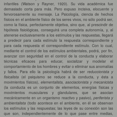
infantiles (Watson y Rayner, 1920). Su vida académica fue
demasiado corta para más. Pero expuso incisiva, elocuente y
fervorosamente su mensaje. La Psicología, ciencia de hechos
físicos en el ambiente físico de los seres vivos, no sólo podrá ser,
como la física, perfectamente objetiva, sino que, al prescindir de
hipótesis fisiológicas, conseguirá una completa autonomía, y, al
atenerse exclusivamente a los estímulos y las respuestas, llegará
a predecir para cada estímulo la respuesta correspondiente y
para cada respuesta el correspondiente estímulo. Con lo cual,
mediante el control de los estímulos ambientales, podrá, por fin,
avanzar con seguridad en el control de la conducta y elaborar
técnicas eficaces para educar, socializar y modelar el
comportamiento de los hombres y evitar o eliminar sus anomalías
y fallos. Para ello la psicología habrá de ser
reduccionista y
fisicalista
(el psiquismo se reduce a la conducta, y ésta a
movimientos físicos),
elementalista, asociacionista y mecanicista
(la conducta es un conjunto de elementos, energías físicas y
movimientos musculares y glandulares, que se asocian
mecánicamente en un organismo reactivo y pasivo),
periferista y
ambientalista
(todo acontece en el ambiente, en él se observan
los estímulos y las respuestas; las leyes de su conexión son las
que son, independientemente de lo que pase entre medias,