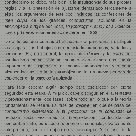
conductismo se debe, más bien, a la insuficiencia de sus propias
reglas y a la pretensión de ajustarse demasiado tercamente a
ellas: los argumentos de este tipo, incluidas las confesiones de
mea culpa
de los grandes conductistas, abundan en la
enciclopedia dirigida por Koch,
Psychology: A study of a Science
,
cuyos primeros volúmenes aparecieron en 1959.
De entonces acá es más difícil abarcar el panorama y distinguir
las etapas. Los trabajos son demasiado numerosos, variados y
cercanos. Es, en general, la época del
declive
y la
caída
del
conductismo como sistema, aunque siga siendo una fuente
importante de inspiración, al menos metodológica, y aunque
alcance incluso, un tanto paradójicamente, un nuevo período de
esplendor en la psicología aplicada.
Hará falta esperar algún tiempo para esclarecer con cierta
seguridad esta etapa. A mi juicio, cabe distinguir en ella, tentativa
y provisionalmente, dos fases, sobre todo en lo que a la teoría
fundamental se refiere. La fase del
declive
, en que se pasa del
conductismo sistemático
a la
psicología de la conducta
: se
rechaza cada vez más la interpretación conductista del
comportamiento, pero suele retenerse la conducta, diversamente
interpretada, como el objeto de la psicología. Y la fase de la
caída
, en que la inmensa mayoría de los psicólogos, incluso