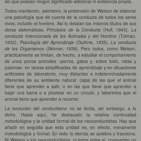
sin que posean ningún significado adicional ni existencia propia.
Todos mantienen, asimismo, la pretensión de Watson de elaborar
una psicología que dé cuenta de la conducta de todos los seres
vivos, incluido el hombre. Así lo delatan los mismos títulos de sus
obras sistemáticas:
Principios de la Conducta
(Hull, 1943),
La
conducta Intencionada de los Animales y del Hombre
(Tolman,
1932),
Psicología del Aprendizaje
(Guthrie, 1935),
La conducta
de los Organismos
(Skinner, 1938). Pero todos, como Watson,
prácticamente se limitan, de hecho, a estudiar el comportamiento
de unos pocos animales -perros, gatos y, sobre todo, ratas y
palomas- en tareas simplificadas de aprendizaje y en situaciones
artificiales de laboratorio, muy distantes e indeterminadamente
diferentes de su ambiente natural: cajas de las que el animal
tiene que aprender a salir, o en las que tiene que aprender a
bajar una barra o a picotear en un círculo, y laberintos que el
animal tiene que aprender a recorrer.
La evolución del conductismo no se limita, sin embargo, a lo
dicho. Hasta aquí, he destacado la relativa continuidad
metodológica y la unidad formal de los neoconductistas. Hay que
añadir en seguida que esta unidad es, en efecto, meramente
metodológica y formal. En todo lo demás se quiebra y fracciona.
Ni Watson y los neoconductistas, ni éstos entre sí, comparten un