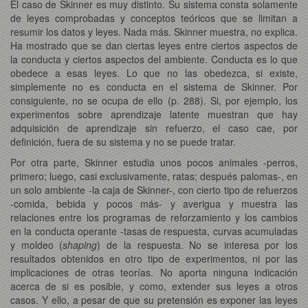
El caso de Skinner es muy distinto. Su sistema consta solamente
de leyes comprobadas y conceptos teóricos que se limitan a
resumir los datos y leyes. Nada más. Skinner muestra, no explica.
Ha mostrado que se dan ciertas leyes entre ciertos aspectos de
la conducta y ciertos aspectos del ambiente. Conducta es lo que
obedece a esas leyes. Lo que no las obedezca, si existe,
simplemente no es conducta en el sistema de Skinner. Por
consiguiente, no se ocupa de ello (p. 288). Si, por ejemplo, los
experimentos sobre aprendizaje latente muestran que hay
adquisición de aprendizaje sin refuerzo, el caso cae, por
definición, fuera de su sistema y no se puede tratar.
Por otra parte, Skinner estudia unos pocos animales -perros,
primero; luego, casi exclusivamente, ratas; después palomas-, en
un solo ambiente -la caja de Skinner-, con cierto tipo de refuerzos
-comida, bebida y pocos más- y averigua y muestra las
relaciones entre los programas de reforzamiento y los cambios
en la conducta operante -tasas de respuesta, curvas acumuladas
y moldeo (
shaping
) de la respuesta. No se interesa por los
resultados obtenidos en otro tipo de experimentos, ni por las
implicaciones de otras teorías. No aporta ninguna indicación
acerca de si es posible, y como, extender sus leyes a otros
casos. Y ello, a pesar de que su pretensión es exponer las leyes