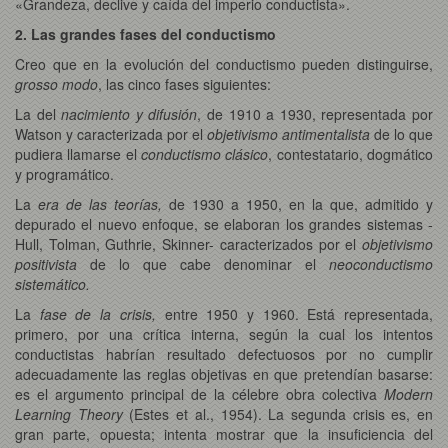
«Grandeza, declive y caída del imperio conductista».
2. Las grandes fases del conductismo
Creo que en la evolución del conductismo pueden distinguirse,
grosso modo
, las cinco fases siguientes:
La del
nacimiento y difusión
, de 1910 a 1930, representada por
Watson y caracterizada por el
objetivismo antimentalista
de lo que
pudiera llamarse el
conductismo clásico
, contestatario, dogmático
y programático.
La
era de las teorías,
de 1930 a 1950, en la que, admitido y
depurado el nuevo enfoque, se elaboran los grandes sistemas -
Hull, Tolman, Guthrie, Skinner- caracterizados por el
objetivismo
positivista
de lo que cabe denominar el
neoconductismo
sistemático.
La
fase de la crisis,
entre 1950 y 1960. Está representada,
primero, por una crítica interna, según la cual los intentos
conductistas habrían resultado defectuosos por no cumplir
adecuadamente las reglas objetivas en que pretendían basarse:
es el argumento principal de la célebre obra colectiva
Modern
Learning Theory
(Estes et al., 1954). La segunda crisis es, en
gran parte, opuesta; intenta mostrar que la insuficiencia del