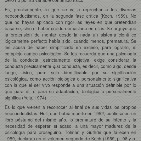
Es, precisamente, lo que se va a reprochar a los diversos
neoconductismos, en la segunda fase crítica (Koch, 1959). No
que no hayan aplicado con rigor las leyes en que pretendían
basarse, sino el haber creído demasiado en ellas. Se arguye que
la pretensión de montar desde la nada un sistema científico
lógicamente perfecto había sido, cuando menos, prematura. Se
les acusa de haber simplificado en exceso, para lograrlo, el
complejo campo psicológico. Se les recuerda que una psicología
de la conducta, estrictamente objetiva, exige considerar la
conducta precisamente
qua
conducta, es decir, como algo, desde
luego, físico, pero solo identificable por su significación
psicológica, como acción biológica o personalmente significativa
con la que el ser vivo responde a una situación definible por lo
que para él, o para su adaptación, biológica o personalmente
significa (Yela, 1974).
Es lo que vienen a reconocer al final de sus vidas los propios
neoconductistas. Hull, que había muerto en 1952, confiesa en un
libro póstumo del mismo año, lo prematuro de su intento y la
necesidad de esperar, si acaso, a una mayor madurez de la
psicología para proseguirlo. Tolman y Guthrie que fallecen en
1959, declaran en el volumen segundo de Koch (1959, p. 98 y p.