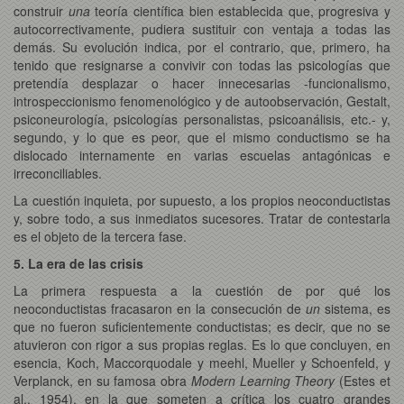
construir
una
teoría científica bien establecida que, progresiva y
autocorrectivamente, pudiera sustituir con ventaja a todas las
demás. Su evolución indica, por el contrario, que, primero, ha
tenido que resignarse a convivir con todas las psicologías que
pretendía desplazar o hacer innecesarias -funcionalismo,
introspeccionismo fenomenológico y de autoobservación, Gestalt,
psiconeurología, psicologías personalistas, psicoanálisis, etc.- y,
segundo, y lo que es peor, que el mismo conductismo se ha
dislocado internamente en varias escuelas antagónicas e
irreconciliables.
La cuestión inquieta, por supuesto, a los propios neoconductistas
y, sobre todo, a sus inmediatos sucesores. Tratar de contestarla
es el objeto de la tercera fase.
5. La era de las crisis
La primera respuesta a la cuestión de por qué los
neoconductistas fracasaron en la consecución de
un
sistema, es
que no fueron suficientemente conductistas; es decir, que no se
atuvieron con rigor a sus propias reglas. Es lo que concluyen, en
esencia, Koch, Maccorquodale y meehl, Mueller y Schoenfeld, y
Verplanck, en su famosa obra
Modern Learning Theory
(Estes et
al., 1954), en la que someten a crítica los cuatro grandes