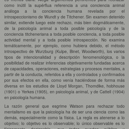
como inútil la supérflua referencia a una conciencia animal
análoga a la conciencia humana revelada por el
introspeccionismo de Wundt y de Titchener. Sin examen detenido
similar, extiende luego este rechazo, más bien dogmáticamente,
de la psicología animal a toda posible psicología y de la
conciencia titcheneriana a toda posible conciencia, a toda posible
actividad mental y a toda posible introspección. No examina
temáticamente, por ejemplo, como hubiera debido, el método
introspectivo de Wurzburg (Kulpe, Binet, Woodworth), los varios
tipos de intencionalidad y descripción fenomenológica, o la
posibilidad de realizar inferencias objetivamente fundadas acerca
de capacidades, operaciones, estrategias y procesos mentales, a
partir de la conducta, referidos a ella y controlados y confirmados
por sus efectos en ella, como venía haciéndose de forma más
diversa en los estudios de Lloyd Morgan, Thomdike, hobhouse
(1901) o Yerkes (1905), en psicología animal, y de Cattell (1904)
en psicología humana.
La razón general que esgrime Watson para rechazar todo
mentalismo es que la psicología ha de ser una ciencia como las
demás, especialmente como la física. La regla es atenerse a lo
objetivo; lo objetivo es lo observable; lo único observable es lo
físicamente designable, que todos pueden pública y