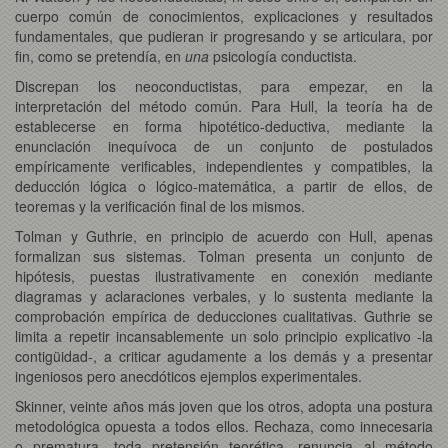
cuerpo común de conocimientos, explicaciones y resultados
fundamentales, que pudieran ir progresando y se articulara, por
fin, como se pretendía, en
una
psicología conductista.
Discrepan los neoconductistas, para empezar, en la
interpretación del método común. Para Hull, la teoría ha de
establecerse en forma hipotético-deductiva, mediante la
enunciación inequívoca de un conjunto de postulados
empíricamente verificables, independientes y compatibles, la
deducción lógica o lógico-matemática, a partir de ellos, de
teoremas y la verificación final de los mismos.
Tolman y Guthrie, en principio de acuerdo con Hull, apenas
formalizan sus sistemas. Tolman presenta un conjunto de
hipótesis, puestas ilustrativamente en conexión mediante
diagramas y aclaraciones verbales, y lo sustenta mediante la
comprobación empírica de deducciones cualitativas. Guthrie se
limita a repetir incansablemente un solo principio explicativo -la
contigüidad-, a criticar agudamente a los demás y a presentar
ingeniosos pero anecdóticos ejemplos experimentales.
Skinner, veinte años más joven que los otros, adopta una postura
metodológica opuesta a todos ellos. Rechaza, como innecesaria
o prematura, toda pretensión teorética, renuncia al método