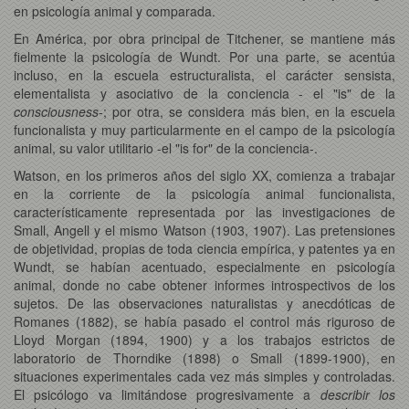
en psicología animal y comparada.
En América, por obra principal de Titchener, se mantiene más
fielmente la psicología de Wundt. Por una parte, se acentúa
incluso, en la escuela estructuralista, el carácter sensista,
elementalista y asociativo de la conciencia - el "is" de la
consciousness
-; por otra, se considera más bien, en la escuela
funcionalista y muy particularmente en el campo de la psicología
animal, su valor utilitario -el "is for" de la conciencia-.
Watson, en los primeros años del siglo XX, comienza a trabajar
en la corriente de la psicología animal funcionalista,
característicamente representada por las investigaciones de
Small, Angell y el mismo Watson (1903, 1907). Las pretensiones
de objetividad, propias de toda ciencia empírica, y patentes ya en
Wundt, se habían acentuado, especialmente en psicología
animal, donde no cabe obtener informes introspectivos de los
sujetos. De las observaciones naturalistas y anecdóticas de
Romanes (1882), se había pasado el control más riguroso de
Lloyd Morgan (1894, 1900) y a los trabajos estrictos de
laboratorio de Thorndike (1898) o Small (1899-1900), en
situaciones experimentales cada vez más simples y controladas.
El psicólogo va limitándose progresivamente a
describir los