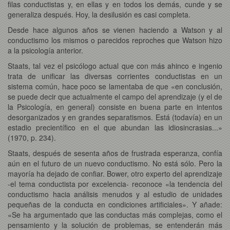
filas conductistas y, en ellas y en todos los demás, cunde y se
generaliza después. Hoy, la desilusión es casi completa.
Desde hace algunos años se vienen haciendo a Watson y al
conductismo los mismos o parecidos reproches que Watson hizo
a la psicología anterior.
Staats, tal vez el psicólogo actual que con más ahinco e ingenio
trata de unificar las diversas corrientes conductistas en un
sistema común, hace poco se lamentaba de que «en conclusión,
se puede decir que actualmente el campo del aprendizaje (y el de
la Psicología, en general) consiste en buena parte en intentos
desorganizados y en grandes separatismos. Está (todavía) en un
estadio precientífico en el que abundan las idiosincrasias...»
(1970, p. 234).
Staats, después de sesenta años de frustrada esperanza, confía
aún en el futuro de un nuevo conductismo. No está sólo. Pero la
mayoría ha dejado de confiar. Bower, otro experto del aprendizaje
-el tema conductista por excelencia- reconoce «la tendencia del
conductismo hacia análisis menudos y al estudio de unidades
pequeñas de la conducta en condiciones artificiales». Y añade:
«Se ha argumentado que las conductas más complejas, como el
pensamiento y la solución de problemas, se entenderán más