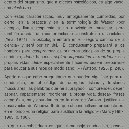
dentro del organismo, que a efectos psicológicos, es algo vacío,
una
black box
).
Con estas características, muy ambiguamente cumplidas, por
cierto, en la práctica y en la terrminología de Watson -por
ejemplo, llama respuesta a un movimiento muscular, pero
también a «dar una conferencia» o «construir un rascacielos»
(Yela, 1974)-, la psicología entrará en el «seguro camino de la
ciencia» y será por fin útil. «El conductismo preparará a los
hombres para
comprender
los primeros principios de su propia
conducta,
debe
hacerles
aspirar impacientes a reordenar
sus
propias vidas,
debe
especialmente hacerles
desear
prepararse
para educar a sus hijos de modo sano...» (Watson, 1925, p. 248).
Aparte de que cabe preguntarse qué pueden significar para un
conductista, en el código de energías físicas y torsiones
musculares, las palabras que he subrayado --comprender, deber,
aspirar, impacientarse, reordenar la propia vida, desear- frases
como ésta, muy abundantes en la obra de Watson, justifican la
observación de Woodworth de que el conductismo propuesto era
en el fondo «una religión para sustituir a la religión» (Marx y Hillix,
1963, p. 166).
Lo que no cabe duda es que el mensaje conductista, pese a