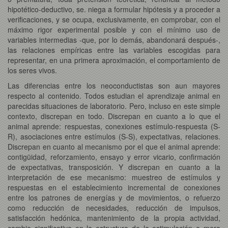
hipotético-deductivo, se. niega a formular hipótesis y a proceder a
verificaciones, y se ocupa, exclusivamente, en comprobar, con el
máximo rigor experimental posible y con el mínimo uso de
variables intermedias -que, por lo demás, abandonará después-,
las relaciones empíricas entre las variables escogidas para
representar, en una primera aproximación, el comportamiento de
los seres vivos.
Las diferencias entre los neoconductistas son aun mayores
respecto al contenido. Todos estudian el aprendizaje animal en
parecidas situaciones de laboratorio. Pero, incluso en este simple
contexto, discrepan en todo. Discrepan en cuanto a lo que el
animal aprende: respuestas, conexiones estímulo-respuesta (S-
R), asociaciones entre estímulos (S-S), expectativas, relaciones.
Discrepan en cuanto al mecanismo por el que el animal aprende:
contigüidad, reforzamiento, ensayo y error vicario, confirmación
de expectativas, transposición. Y discrepan en cuanto a la
interpretación de ese mecanismo: muestreo de estímulos y
respuestas en el establecimiento incremental de conexiones
entre los patrones de energías y de movimientos, o refuerzo
como reducción de necesidades, reducción de impulsos,
satisfacción hedónica, mantenimiento de la propia actividad,
cambio significativo en la estructura de la estimulación o mera