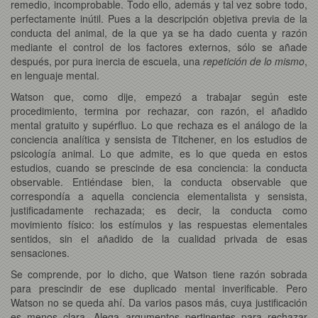
remedio, incomprobable. Todo ello, además y tal vez sobre todo,
perfectamente inútil. Pues a la descripción objetiva previa de la
conducta del animal, de la que ya se ha dado cuenta y razón
mediante el control de los factores externos, sólo se añade
después, por pura inercia de escuela, una
repetición de lo mismo
,
en lenguaje mental.
Watson que, como dije, empezó a trabajar según este
procedimiento, termina por rechazar, con razón, el añadido
mental gratuito y supérfluo. Lo que rechaza es el análogo de la
conciencia analítica y sensista de Titchener, en los estudios de
psicología animal. Lo que admite, es lo que queda en estos
estudios, cuando se prescinde de esa conciencia: la conducta
observable. Entiéndase bien, la conducta observable que
correspondía a aquella conciencia elementalista y sensista,
justificadamente rechazada; es decir, la conducta como
movimiento físico: los estímulos y las respuestas elementales
sentidos, sin el añadido de la cualidad privada de esas
sensaciones.
Se comprende, por lo dicho, que Watson tiene razón sobrada
para prescindir de ese duplicado mental inverificable. Pero
Watson no se queda ahí. Da varios pasos más, cuya justificación
es menos clara. Alega argumentos pertinentes para rechazar