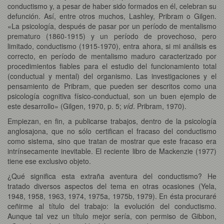
conductismo y, a pesar de haber sido formados en él, celebran su
defunción. Así, entre otros muchos, Lashley, Pribram o Gilgen.
«La psicología, después de pasar por un período de mentalismo
prematuro (1860-1915) y un período de provechoso, pero
limitado, conductismo (1915-1970), entra ahora, si mi análisis es
correcto, en período de mentalismo maduro caracterizado por
procedimientos fiables para el estudio del funcionamiento total
(conductual y mental) del organismo. Las investigaciones y el
pensamiento de Pribram, que pueden ser descritos como una
psicología cognitiva físico-conductual, son un buen ejemplo de
este desarrollo» (Gilgen, 1970, p. 5;
víd
. Pribram, 1970).
Empiezan, en fin, a publicarse trabajos, dentro de la psicología
anglosajona, que no sólo certifican el fracaso del conductismo
como sistema, sino que tratan de mostrar que este fracaso era
intrínsecamente inevitable. El reciente libro de Mackenzie (1977)
tiene ese exclusivo objeto.
¿Qué significa esta extraña aventura del conductismo? He
tratado diversos aspectos del tema en otras ocasiones (Yela,
1948, 1958, 1963, 1974, 1975a, 1975b, 1979). En ésta procuraré
ceñirme al título del trabajo: la evolución del conductismo.
Aunque tal vez un título mejor sería, con permiso de Gibbon,