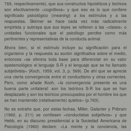
769, respectivamente), que sus constructos hipotéticos y teóricos
son efectivamente «cognitivos» y que eso es lo que confiere
significado psicológico (
meaning
) a los estímulos y a las
respuestas. Skinner se hace cada vez más radicalmente
empirista y subraya que sus leyes se refieren a las «clases» o
unidades funcionales que el psicólogo percibe como más
pertinentes y representativas de la conducta animal.
Ahora bien, si el estímulo incluye su significación para el
organismo y la respuesta su acción significativa sobre el medio,
entonces «se elimina toda base para diferenciar en su valor
epistemológico el lenguaje S-R y el lenguaje que se ha llamado
subjetivista» (Koch, 1959, vol. 3, p. 569). De ahí que se aprecie
una cierta convergencia entre el conductismo y otras corrientes.
Pero, como añade Koch, «la convergencia presente es una
buena parte unilateral: son los teóricos S-R los que se han
desplazado y son los teóricos preocupados por el hombre los que
se han mantenido (relativamente) quietos» (p.763).
No es extraño que, por estas fechas, Miller, Galanter y Pribram
(1960, p. 211) se confiesen «conductistas subjetivos» y que
Hebb, en su discurso presidencial a la Sociedad Americana de
Psicología (1960) declare: «La mente y la conciencia, las