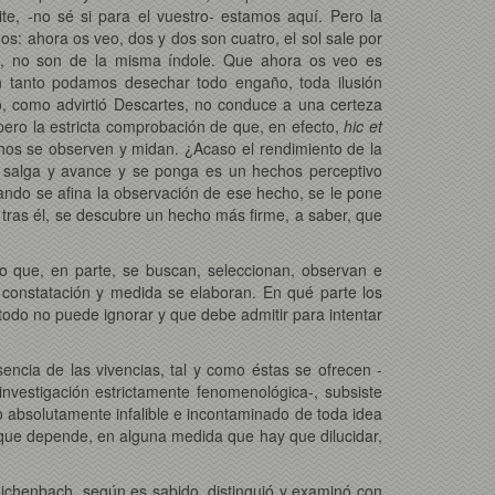
te, -no sé si para el vuestro- estamos aquí. Pero la
os: ahora os veo, dos y dos son cuatro, el sol sale por
les, no son de la misma índole. Que ahora os veo es
 en tanto podamos desechar todo engaño, toda ilusión
o, como advirtió Descartes, no conduce a una certeza
ero la estricta comprobación de que, en efecto,
hic et
chos se observen y midan. ¿Acaso el rendimiento de la
l salga y avance y se ponga es un hechos perceptivo
ando se afina la observación de ese hecho, se le pone
, tras él, se descubre un hecho más firme, a saber, que
ro que, en parte, se buscan, seleccionan, observan e
e constatación y medida se elaboran. En qué parte los
todo no puede ignorar y que debe admitir para intentar
sencia de las vivencias, tal y como éstas se ofrecen -
nvestigación estrictamente fenomenológica-, subsiste
go absolutamente infalible e incontaminado de toda idea
y que depende, en alguna medida que hay que dilucidar,
eichenbach, según es sabido, distinguió y examinó con