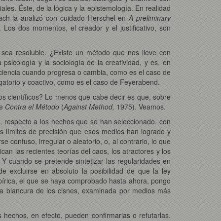
iales. Éste, de la lógica y la epistemología. En realidad
bach la analizó con cuidado Herschel en
A preliminary
. Los dos momentos, el creador y el justificativo, son
e sea resoluble. ¿Existe un método que nos lleve con
sicología y la sociología de la creatividad, y es, en
a ciencia cuando progresa o cambia, como es el caso de
igatorio y coactivo, como es el caso de Feyerabend.
os científicos? Lo menos que cabe decir es que, sobre
e
Contra el Método
(
Against Method,
1975). Veamos.
, respecto a los hechos que se han seleccionado, con
os límites de precisión que esos medios han logrado y
confuso, irregular o aleatorio, o, al contrario, lo que
an las recientes teorías del caos, los atractores y los
Y cuando se pretende sintetizar las regularidades en
 excluirse en absoluto la posibilidad de que la ley
pírica, el que se haya comprobado hasta ahora, pongo
la blancura de los cisnes, examinada por medios más
s hechos, en efecto, pueden confirmarlas o refutarlas.