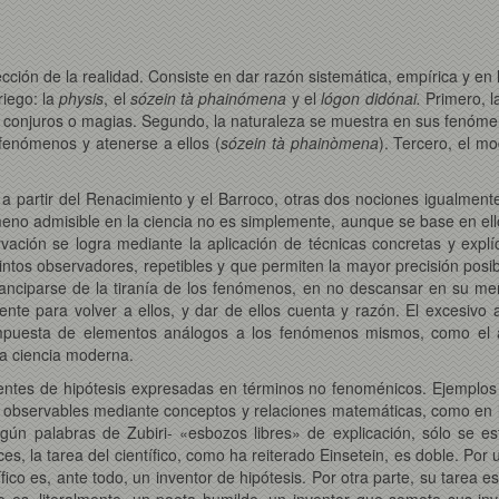
ección de la realidad. Consiste en dar razón sistemática, empírica y e
riego: la
physis
, el
sózein tà phainómena
y el
lógon didónai.
Primero, l
s, conjuros o magias. Segundo, la naturaleza se muestra en sus fenóme
s fenómenos y atenerse a ellos (
sózein tà phainòmena
). Tercero, el mo
 a partir del Renacimiento y el Barroco, otras dos nociones igualmente
meno admisible en la ciencia no es simplemente, aunque se base en ello
vación se logra mediante la aplicación de técnicas concretas y explíc
intos observadores, repetibles y que permiten la mayor precisión posib
manciparse de la tiranía de los fenómenos, en no descansar en su mer
amente para volver a ellos, y dar de ellos cuenta y razón. El excesiv
puesta de elementos análogos a los fenómenos mismos, como el agua
a ciencia moderna.
ientes de hipótesis expresadas en términos no fenoménicos. Ejemplos 
 observables mediante conceptos y relaciones matemáticas, como en l
egún palabras de Zubiri- «esbozos libres» de explicación, sólo se 
es, la tarea del científico, como ha reiterado Einsetein, es doble. Por u
ífico es, ante todo, un inventor de hipótesis. Por otra parte, su tarea 
ico es, literalmente, un poeta humilde, un inventor que somete sus in