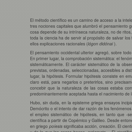
El método científico es un camino de acceso a la intel
tres nociones capitales que alumbró el pensamiento g
cosa depende de su intrínseca naturaleza, no de rito
toda la ciencia ha de servir al propósito de salvar lo
ellos explicaciones racionales (
lógon didónai
).
El pensamiento occidental ulterior agregó, sobre todo
En primer lugar, la comprobación sistemática: el fenó
sistemáticamente. El carácter sistemático de la obser
previstas, ordenadas, seleccionadas, accesibles a dist
lugar, la hipótesis. Formular hipótesis consiste en e
claro está, para negarlos o preterirlos, sino precis
concebir que la naturaleza de las cosas estaba com
predominantemente aceptada hasta el nacimiento de l
Hubo, sin duda, en la episteme griega ensayos incip
Demócrito o el intento de dar razón de los fenómenos
el empleo sistemático de hipótesis, en tanto que -s
científica a partir de Copémico y Galileo. Desde entonc
en griego
poíesis
significaba acción, creación. El cient
y de lo que las cosas hacen -
prágmata
-. El científ