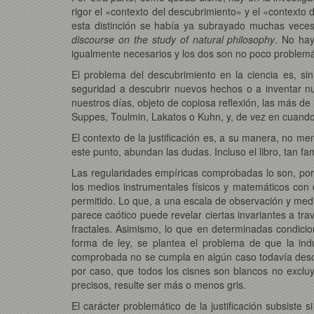
rigor el «contexto del descubrimiento» y el «contexto de
esta distinción se había ya subrayado muchas veces 
discourse on the study of natural philosophy
. No hay
igualmente necesarios y los dos son no poco problemá
El problema del descubrimiento en la ciencia es, si
seguridad a descubrir nuevos hechos o a inventar nue
nuestros días, objeto de copiosa reflexión, las más d
Suppes, Toulmin, Lakatos o Kuhn, y, de vez en cuando,
El contexto de la justificación es, a su manera, no 
este punto, abundan las dudas. Incluso el libro, tan f
Las regularidades empíricas comprobadas lo son, por
los medios instrumentales físicos y matemáticos con 
permitido. Lo que, a una escala de observación y medid
parece caótico puede revelar ciertas invariantes a tra
fractales. Asimismo, lo que en determinadas condici
forma de ley, se plantea el problema de que la ind
comprobada no se cumpla en algún caso todavía desco
por caso, que todos los cisnes son blancos no excl
precisos, resulte ser más o menos gris.
El carácter problemático de la justificación subsiste