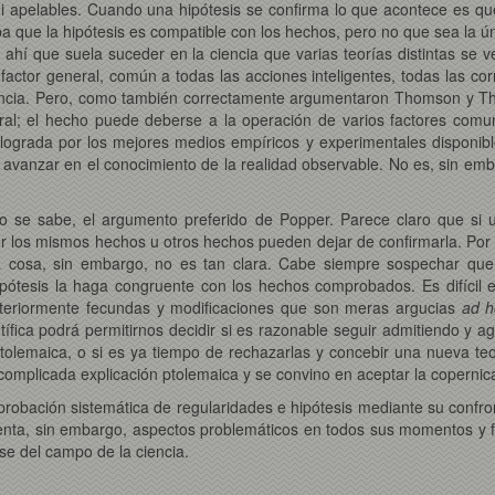
s ni apelables. Cuando una hipótesis se confirma lo que acontece es q
que la hipótesis es compatible con los hechos, pero no que sea la úni
e ahí que suela suceder en la ciencia que varias teorías distintas se
ctor general, común a todas las acciones inteligentes, todas las cor
encia. Pero, como también correctamente argumentaron Thomson y Thur
al; el hecho puede deberse a la operación de varios factores comun
s, lograda por los mejores medios empíricos y experimentales disponi
para avanzar en el conocimiento de la realidad observable. No es, sin em
mo se sabe, el argumento preferido de Popper. Parece claro que si u
r los mismos hechos u otros hechos pueden dejar de confirmarla. Por el
La cosa, sin embargo, no es tan clara. Cabe siempre sospechar que
ipótesis la haga congruente con los hechos comprobados. Es difícil 
ulteriormente fecundas y modificaciones que son meras argucias
ad 
entífica podrá permitirnos decidir si es razonable seguir admitiendo y
a ptolemaica, o si es ya tiempo de rechazarlas y concebir una nueva t
complicada explicación ptolemaica y se convino en aceptar la copernic
mprobación sistemática de regularidades e hipótesis mediante su confr
esenta, sin embargo, aspectos problemáticos en todos sus momentos y f
se del campo de la ciencia.