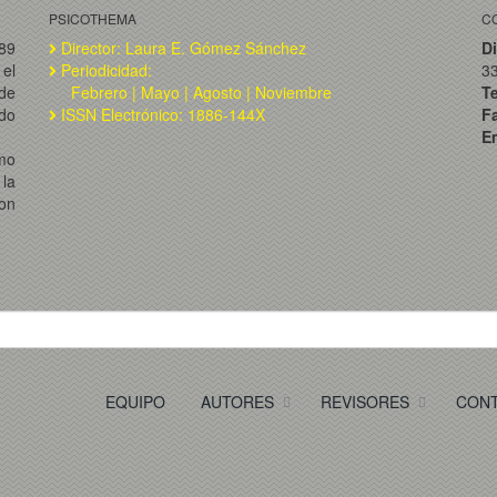
PSICOTHEMA
C
989
Director: Laura E. Gómez Sánchez
Di
el
Periodicidad:
3
de
Febrero | Mayo | Agosto | Noviembre
T
ado
ISSN Electrónico: 1886-144X
F
Em
omo
la
on
EQUIPO
AUTORES
REVISORES
CON