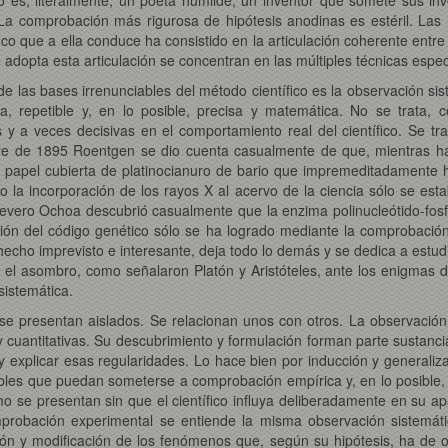
 La comprobación más rigurosa de hipótesis anodinas es estéril. La
tífico que a ella conduce ha consistido en la articulación coherente en
adopta esta articulación se concentran en las múltiples técnicas especí
de las bases irrenunciables del método científico es la observación sis
da, repetible y, en lo posible, precisa y matemática. No se trata, 
s y a veces decisivas en el comportamiento real del científico. Se t
mbre de 1895 Roentgen se dio cuenta casualmente de que, mientras h
e papel cubierta de platinocianuro de bario que impremeditadamente
o la incorporación de los rayos X al acervo de la ciencia sólo se e
ero Ochoa descubrió casualmente que la enzima polinucleótido-fosfor
ación del código genético sólo se ha logrado mediante la comprobación
echo imprevisto e interesante, deja todo lo demás y se dedica a estudi
, el asombro, como señalaron Platón y Aristóteles, ante los enigmas de
sistemática.
 presentan aislados. Se relacionan unos con otros. La observación s
 y cuantitativas. Su descubrimiento y formulación forman parte sustancia
 y explicar esas regularidades. Lo hace bien por inducción y generaliz
ables que puedan someterse a comprobación empírica y, en lo posible
o se presentan sin que el científico influya deliberadamente en su apa
omprobación experimental se entiende la misma observación sistemát
ión y modificación de los fenómenos que, según su hipótesis, ha de o