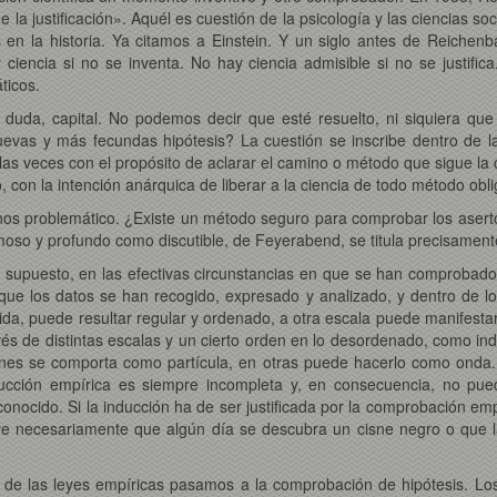
 la justificación». Aquél es cuestión de la psicología y las ciencias soc
en la historia. Ya citamos a Einstein. Y un siglo antes de Reichen
 ciencia si no se inventa. No hay ciencia admisible si no se justifica
ticos.
n duda, capital. No podemos decir que esté resuelto, ni siquiera qu
vas y más fecundas hipótesis? La cuestión se inscribe dentro de la p
e las veces con el propósito de aclarar el camino o método que sigue l
 con la intención anárquica de liberar a la ciencia de todo método obl
menos problemático. ¿Existe un método seguro para comprobar los asert
amoso y profundo como discutible, de Feyerabend, se titula precisament
 supuesto, en las efectivas circunstancias en que se han comprobado
que los datos se han recogido, expresado y analizado, y dentro de l
a, puede resultar regular y ordenado, a otra escala puede manifestarse 
vés de distintas escalas y un cierto orden en lo desordenado, como indic
ones se comporta como partícula, en otras puede hacerlo como onda. 
ucción empírica es siempre incompleta y, en consecuencia, no puede
nocido. Si la inducción ha de ser justificada por la comprobación em
uye necesariamente que algún día se descubra un cisne negro o que 
 si de las leyes empíricas pasamos a la comprobación de hipótesis. Lo