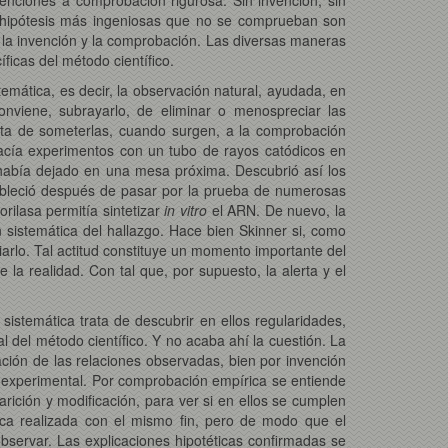
s hipótesis más ingeniosas que no se comprueban son
tre la invención y la comprobación. Las diversas maneras
ficas del método científico.
temática, es decir, la observación natural, ayudada, en
conviene, subrayarlo, de eliminar o menospreciar las
rata de someterlas, cuando surgen, a la comprobación
acía experimentos con un tubo de rayos catódicos en
 había dejado en una mesa próxima. Descubrió así los
stableció después de pasar por la prueba de numerosas
ilasa permitía sintetizar
in vitro
el ARN. De nuevo, la
 sistemática del hallazgo. Hace bien Skinner si, como
arlo. Tal actitud constituye un momento importante del
 la realidad. Con tal que, por supuesto, la alerta y el
istemática trata de descubrir en ellos regularidades,
l del método científico. Y no acaba ahí la cuestión. La
ación de las relaciones observadas, bien por invención
, experimental. Por comprobación empírica se entiende
rición y modificación, para ver si en ellos se cumplen
ica realizada con el mismo fin, pero de modo que el
bservar. Las explicaciones hipotéticas confirmadas se