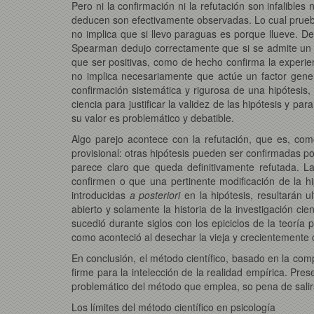
Pero ni la confirmación ni la refutación son infalible
deducen son efectivamente observadas. Lo cual prueba 
no implica que si llevo paraguas es porque llueve. D
Spearman dedujo correctamente que si se admite un fa
que ser positivas, como de hecho confirma la experi
no implica necesariamente que actúe un factor gener
confirmación sistemática y rigurosa de una hipótesi
ciencia para justificar la validez de las hipótesis y 
su valor es problemático y debatible.
Algo parejo acontece con la refutación, que es, co
provisional: otras hipótesis pueden ser confirmadas po
parece claro que queda definitivamente refutada. 
confirmen o que una pertinente modificación de la h
introducidas
a posteriori
en la hipótesis, resultarán 
abierto y solamente la historia de la investigación ci
sucedió durante siglos con los epiciclos de la teorí
como aconteció al desechar la vieja y crecientemente 
En conclusión, el método científico, basado en la co
firme para la intelección de la realidad empírica. Pr
problemático del método que emplea, so pena de salir
Los límites del método científico en psicología