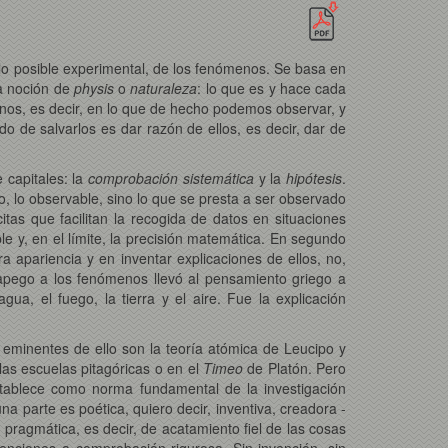
n lo posible experimental, de los fenómenos. Se basa en
a noción de
physis
o
naturaleza
: lo que es y hace cada
nos, es decir, en lo que de hecho podemos observar, y
do de salvarlos es dar razón de ellos, es decir, dar de
 capitales: la
comprobación sistemática
y la
hipótesis
.
, lo observable, sino lo que se presta a ser observado
itas que facilitan la recogida de datos en situaciones
le y, en el límite, la precisión matemática. En segundo
a apariencia y en inventar explicaciones de ellos, no,
o apego a los fenómenos llevó al pensamiento griego a
, el fuego, la tierra y el aire. Fue la explicación
eminentes de ello son la teoría atómica de Leucipo y
as escuelas pitagóricas o en el
Timeo
de Platón. Pero
establece como norma fundamental de la investigación
na parte es poética, quiero decir, inventiva, creadora -
es pragmática, es decir, de acatamiento fiel de las cosas
venciones a comprobación rigurosa. Sin invención, sin