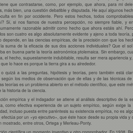
 tiene que contrastarse, como, por ejemplo, que ahora, para mi delei
 Es, más bien, una cuestión debatible y disputada. He aquí algunos hech
 oculta en fin por occidente. Pero estos hechos, todos comprobab
ahí? Sí, si nos fiamos de nuestra percepción, no siempre fiable, y
s sumamente razonable admitir como hecho que ahora estáis ahí. Per
s son cuatro es algo absolutamente evidente y ajeno a toda teoría, p
 depende, en las ciencias empíricas, de la precisión con que los he
 la suma de la eficacia de sus dos acciones individuales? Que el so
ba en buena parte la teoría astronómica ptolemaica. Sin embargo, cu
a, el hecho, supuestamente indubitable, resulta ser mera apariencia y
 que lo hace es porque la tierra gira a su alrededor.
 o quizá a las preguntas, hipótesis y teorías, pero también está cla
 y según los medios de observación que de ellas y de las técnicas d
 teorías es un problema abierto en el método científico, que este mé
a historia de la ciencia.
ón empírica y el indagador se atiene al análisis descriptivo de la e
a, como efectiva experiencia de un sujeto empírico, según exige la i
lidad, incluso puesta entre paréntesis su existencia empírica, no es al
 se efectúa por un «yo ejecutivo», que éste hace desde su propia vida 
n mostrado, entre otros, Ortega y Merleau-Ponty.
ación científica un momento inventivo y otro comprobador. En 1938, R