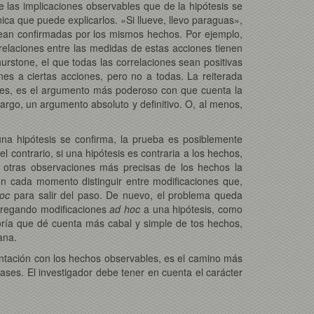
ue las implicaciones observables que de la hipótesis se
ca que puede explicarlos. «Si llueve, llevo paraguas»,
 vean confirmadas por los mismos hechos. Por ejemplo,
relaciones entre las medidas de estas acciones tienen
stone, el que todas las correlaciones sean positivas
es a ciertas acciones, pero no a todas. La reiterada
bles, es el argumento más poderoso con que cuenta la
bargo, un argumento absoluto y definitivo. O, al menos,
na hipótesis se confirma, la prueba es posiblemente
 contrario, si una hipótesis es contraria a los hechos,
 otras observaciones más precisas de los hechos la
en cada momento distinguir entre modificaciones que,
hoc
para salir del paso. De nuevo, el problema queda
 agregando modificaciones
ad hoc
a una hipótesis, como
eoría que dé cuenta más cabal y simple de tos hechos,
ana.
ontación con los hechos observables, es el camino más
ases. El investigador debe tener en cuenta el carácter