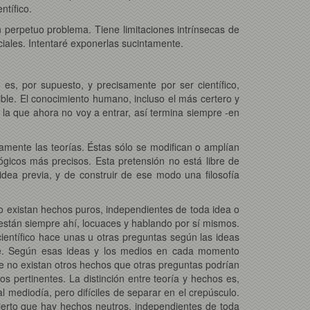
ntífico.
 perpetuo problema. Tiene limitaciones intrínsecas de
ociales. Intentaré exponerlas sucintamente.
 es, por supuesto, y precisamente por ser científico,
lible. El conocimiento humano, incluso el más certero y
la que ahora no voy a entrar, así termina siempre -en
vamente las teorías. Éstas sólo se modifican o amplían
gicos más precisos. Esta pretensión no está libre de
idea previa, y de construir de ese modo una filosofía
ico existan hechos puros, independientes de toda idea o
o están siempre ahí, locuaces y hablando por sí mismos.
ientífico hace unas u otras preguntas según las ideas
cibe. Según esas ideas y los medios en cada momento
ue no existan otros hechos que otras preguntas podrían
s pertinentes. La distinción entre teoría y hechos es,
l mediodía, pero difíciles de separar en el crepúsculo.
ierto que hay hechos neutros, independientes de toda