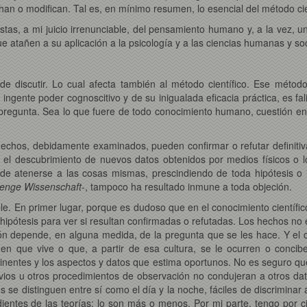
han o modifican. Tal es, en mínimo resumen, lo esencial del método cie
as, a mi juicio irrenunciable, del pensamiento humano y, a la vez, un
que atañen a su aplicación a la psicología y a las ciencias humanas y s
e discutir. Lo cual afecta también al método científico. Ese método
 ingente poder cognoscitivo y de su inigualada eficacia práctica, es fa
regunta. Sea lo que fuere de todo conocimiento humano, cuestión en 
 hechos, debidamente examinados, pueden confirmar o refutar definiti
el descubrimiento de nuevos datos obtenidos por medios físicos o ló
a de atenerse a las cosas mismas, prescindiendo de toda hipótesis o 
trenge Wissenschaft
-, tampoco ha resultado inmune a toda objeción.
able. En primer lugar, porque es dudoso que en el conocimiento científ
 hipótesis para ver si resultan confirmadas o refutadas. Los hechos n
ión depende, en alguna medida, de la pregunta que se les hace. Y el c
ura en que vive o que, a partir de esa cultura, se le ocurren o con
tinentes y los aspectos y datos que estima oportunos. No es seguro q
evios u otros procedimientos de observación no condujeran a otros dato
e distinguen entre sí como el día y la noche, fáciles de discriminar a
entes de las teorías; lo son más o menos. Por mi parte, tengo por c