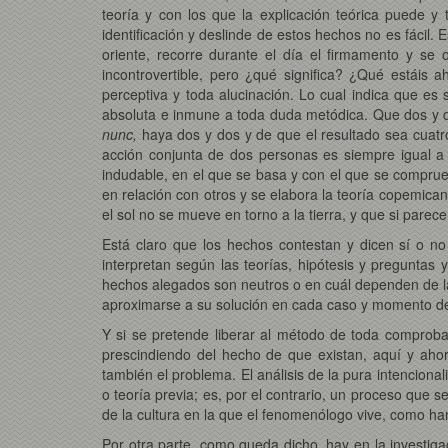
teoría y con los que la explicación teórica puede y
identificación y deslinde de estos hechos no es fácil.
oriente, recorre durante el día el firmamento y se
incontrovertible, pero ¿qué significa? ¿Qué estáis 
perceptiva y toda alucinación. Lo cual indica que e
absoluta e inmune a toda duda metódica. Que dos y do
nunc,
haya dos y dos y de que el resultado sea cuatro
acción conjunta de dos personas es siempre igual a
indudable, en el que se basa y con el que se comprue
en relación con otros y se elabora la teoría copemican
el sol no se mueve en torno a la tierra, y que si parece
Está claro que los hechos contestan y dicen sí o no
interpretan según las teorías, hipótesis y preguntas
hechos alegados son neutros o en cuál dependen de las
aproximarse a su solución en cada caso y momento de l
Y si se pretende liberar al método de toda comprobaci
prescindiendo del hecho de que existan, aquí y ahor
también el problema. El análisis de la pura intenciona
o teoría previa; es, por el contrario, un proceso que
de la cultura en la que el fenomenólogo vive, como ha
Por otra parte, como queda dicho, hay en la investig