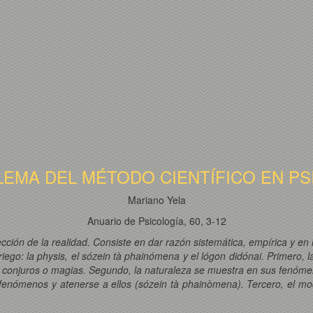
LEMA DEL MÉTODO CIENTÍFICO EN PS
Mariano Yela
Anuario de Psicología, 60, 3-12
ección de la realidad. Consiste en dar razón sistemática, empírica y e
ego: la physis, el sózein tà phainómena y el lógon didónai. Primero, 
s, conjuros o magias. Segundo, la naturaleza se muestra en sus fenóme
s fenómenos y atenerse a ellos (sózein tà phainòmena). Tercero, el mo