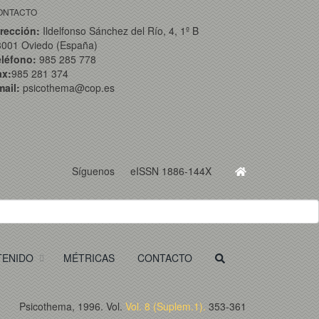
ONTACTO
rección:
Ildelfonso Sánchez del Río, 4, 1º B
3001 Oviedo (España)
eléfono:
985 285 778
ax:
985 281 374
ail:
psicothema@cop.es
Síguenos
eISSN 1886-144X
TENIDO
MÉTRICAS
CONTACTO
Psicothema, 1996. Vol.
Vol. 8 (Suplem.1).
353-361