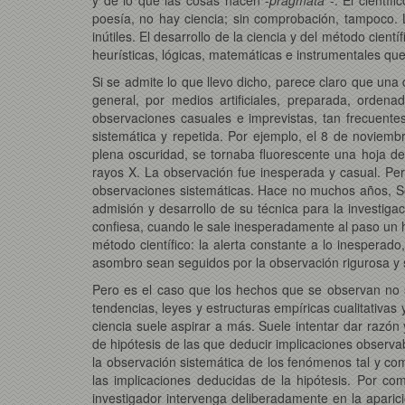
poesía, no hay ciencia; sin comprobación, tampoco.
inútiles. El desarrollo de la ciencia y del método cien
heurísticas, lógicas, matemáticas e instrumentales que 
Si se admite lo que llevo dicho, parece claro que una 
general, por medios artificiales, preparada, ordena
observaciones casuales e imprevistas, tan frecuente
sistemática y repetida. Por ejemplo, el 8 de novie
plena oscuridad, se tornaba fluorescente una hoja d
rayos X. La observación fue inesperada y casual. Per
observaciones sistemáticas. Hace no muchos años, Sev
admisión y desarrollo de su técnica para la investig
confiesa, cuando le sale inesperadamente al paso un h
método científico: la alerta constante a lo inesperado
asombro sean seguidos por la observación rigurosa y 
Pero es el caso que los hechos que se observan no se
tendencias, leyes y estructuras empíricas cualitativas
ciencia suele aspirar a más. Suele intentar dar razón
de hipótesis de las que deducir implicaciones observ
la observación sistemática de los fenómenos tal y com
las implicaciones deducidas de la hipótesis. Por c
investigador intervenga deliberadamente en la aparic