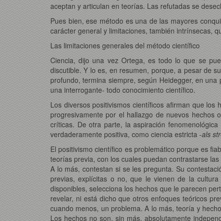
aceptan y articulan en teorías. Las refutadas se desec
Pues bien, ese método es una de las mayores conquist
carácter general y limitaciones, también intrínsecas, 
Las limitaciones generales del método científico
Ciencia, dijo una vez Ortega, es todo lo que se pued
discutible. Y lo es, en resumen, porque, a pesar de su
profundo, termina siempre, según Heidegger, en una p
una interrogante- todo conocimiento científico.
Los diversos positivismos científicos afirman que los
progresivamente por el hallazgo de nuevos hechos o 
críticas. De otra parte, la aspiración fenomenológic
verdaderamente positiva, como ciencia estricta -
als s
El positivismo científico es problemático porque es fi
teorías previa, con los cuales puedan contrastarse las
A lo más, contestan si se les pregunta. Su contestac
previas, explícitas o no, que le vienen de la cult
disponibles, selecciona los hechos que le parecen per
revelar, ni está dicho que otros enfoques teóricos pr
cuando menos, un problema. A lo más, teoría y hechos s
Los hechos no son, sin más, absolutamente independi