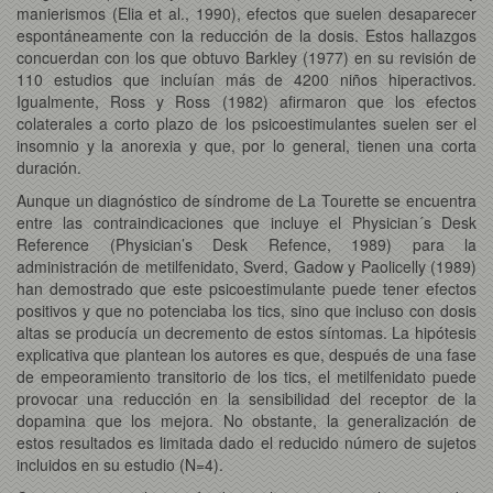
manierismos (Elia et al., 1990), efectos que suelen desaparecer
espontáneamente con la reducción de la dosis. Estos hallazgos
concuerdan con los que obtuvo Barkley (1977) en su revisión de
110 estudios que incluían más de 4200 niños hiperactivos.
Igualmente, Ross y Ross (1982) afirmaron que los efectos
colaterales a corto plazo de los psicoestimulantes suelen ser el
insomnio y la anorexia y que, por lo general, tienen una corta
duración.
Aunque un diagnóstico de síndrome de La Tourette se encuentra
entre las contraindicaciones que incluye el Physician´s Desk
Reference (Physician’s Desk Refence, 1989) para la
administración de metilfenidato, Sverd, Gadow y Paolicelly (1989)
han demostrado que este psicoestimulante puede tener efectos
positivos y que no potenciaba los tics, sino que incluso con dosis
altas se producía un decremento de estos síntomas. La hipótesis
explicativa que plantean los autores es que, después de una fase
de empeoramiento transitorio de los tics, el metilfenidato puede
provocar una reducción en la sensibilidad del receptor de la
dopamina que los mejora. No obstante, la generalización de
estos resultados es limitada dado el reducido número de sujetos
incluidos en su estudio (N=4).