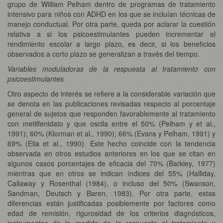
grupo de William Pelham dentro de programas de tratamiento
intensivo para niños con ADHD en los que se incluían técnicas de
manejo conductual. Por otra parte, queda por aclarar la cuestión
relativa a si los psicoestimulantes pueden incrementar el
rendimiento escolar a largo plazo, es decir, si los beneficios
observados a corto plazo se generalizan a través del tiempo.
Variables moduladoras de la respuesta al tratamiento con
psicoestimulantes
Otro aspecto de interés se refiere a la considerable variación que
se denota en las publicaciones revisadas respecto al porcentaje
general de sujetos que responden favorablemente al tratamiento
con metilfenidato y que oscila entre el 50% (Pelham y et al.,
1991); 60% (Klorman et al., 1990); 66% (Evans y Pelham, 1991) y
69% (Elia et al., 1990). Este hecho coincide con la tendencia
observada en otros estudios anteriores en los que se citan en
algunos casos porcentajes de eficacia del 70% (Barkley, 1977)
mientras que en otros se indican índices del 55% (Halliday,
Callaway y Rosenthal (1984), o incluso del 50% (Swanson,
Sandman, Deutsch y Baren, 1983). Por otra parte, estas
diferencias están justificadas posiblemente por factores como
edad de remisión, rigurosidad de los criterios diagnósticos,
instrumentos de la medida de la respuesta al tratamiento y