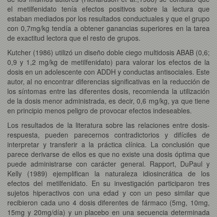
el metilfenidato tenía efectos positivos sobre la lectura que
estaban mediados por los resultados conductuales y que el grupo
con 0,7mg/kg tendía a obtener ganancias superiores en la tarea
de exactitud lectora que el resto de grupos.
Kutcher (1986) utilizó un diseño doble ciego multidosis ABAB (0,6;
0,9 y 1,2 mg/kg de metilfenidato) para valorar los efectos de la
dosis en un adolescente con ADDH y conductas antisociales. Este
autor, al no encontrar diferencias significativas en la reducción de
los síntomas entre las diferentes dosis, recomienda la utilización
de la dosis menor administrada, es decir, 0,6 mg/kg, ya que tiene
en principio menos peligro de provocar efectos indeseables.
Los resultados de la literatura sobre las relaciones entre dosis-
respuesta, pueden parecernos contradictorios y difíciles de
interpretar y transferir a la práctica clínica. La conclusión que
parece derivarse de ellos es que no existe una dosis óptima que
puede administrarse con carácter general. Rapport, DuPaul y
Kelly (1989) ejemplifican la naturaleza idiosincrática de los
efectos del metilfenidato. En su investigación participaron tres
sujetos hiperactivos con una edad y con un peso similar que
recibieron cada uno 4 dosis diferentes de fármaco (5mg, 10mg,
15mg y 20mg/día) y un placebo en una secuencia determinada