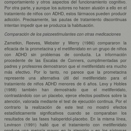
comportamiento y otros aspectos del funcionamiento cognitivo.
Por otra parte, y aunque los autores no hacen alusión a ello en el
tratamiento de niños con ADHD, estos fármacos pueden producir
adicción. Precisamente, las pautas de tratamiento discontinuas
intentan impedir que se produzca la habituación.
Comparación de los psicoestimulantes con otras medicaciones
Zametkin, Reeves, Webster y Werry (1986) compararon la
eficacia de la prometacina y el metilfenidato en un grupo de niños
con ADHD sin problemas de conducta. La información
procedente de las Escalas de Conners, cumplimentadas por
padres y profesores demostraron que el metilfenidato era mucho
más efectivo. Por lo tanto, no parece que la prometacina
represente una alternativa útil del metilfenidato para el
tratamiento de niños ADHD menores de 6 años. Levy y Hobles
(1988) también han demostrado que el metilfenidato,
contrastándolo con un placebo, ejerce efectos positivos sobre la
atención, valorada mediante el test de ejecución continua. Por el
contrario la realización de este test no mostró efectos
estadísticamente significativos cuando se comparaban los
resultados de las fases haloperidol-placebo. En la misma línea,
Levinson (1991) halló que el tratamiento con metilfenidato
produce una mejoría mayor en la atención y en los síntomas