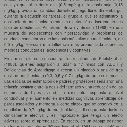
cocluyó que ni la dosis alta (0,5 mg/kg) ni la dosis baja (0,15
mg/kg) provocaron cambios durante el juego libre. Sin embargo,
durante la ejecución de tareas, el grupo al que se administró la
dosis alta de metilfenidato redujo su inatención e incrementó sus
tasa de obediencia. Asímismo, Brown y Sexson (1988) en una
muestra de adolescentes con hiperactividad y problemas de
conducta constataron que las dosis más altas de metilfenidato, de
0,5 mg/kg, ejercían una influencia más pronunciada sobre las
medidas conductuales, académicas y cognitivas.
En la misma línea se encuentran los resultados de Kupietz et al.
(1988), quienes asignaron al azar a 47 niños con ADDH y
Deficiencias de Aprendizaje a recibir un placebo o una de tres
dosis de metilfenidato (0,3; 0,5 y 0,7 mg/kg) durante seis meses.
Las escalas de estimación de padres y profesores señalaron una
relación positiva entre la dosis del fármaco y una reducción de los
síntomas de hiperactividad. La excelente respuesta a nivel
conductual y el aumento en medidas cognitivas-aprendizaje de
pares asociados y memoria a corto plazo- que se observó en la
condición de 0,7mg/kg de metilfenidato, indica que esta dosis es
clínicamente efectiva y es improbable que tenga un efecto
adverso sobre el aprendizaje. En efecto, en un trabajo posterior
de los mismos autores (Richardson et al.,1988) se constató que