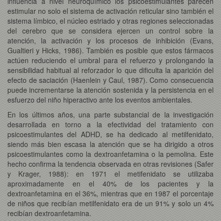
influencia a nivel neuroquímico los psicoestimulantes parecen
estimular no solo el sistema de activación reticular sino también el
sistema límbico, el núcleo estriado y otras regiones seleccionadas
del cerebro que se considera ejercen un control sobre la
atención, la activación y los procesos de inhibición (Evans,
Gualtieri y Hicks, 1986). También es posible que estos fármacos
actúen reduciendo el umbral para el refuerzo y prolongando la
sensibilidad habitual al reforzador lo que dificulta la aparición del
efecto de saciación (Haenlein y Caul, 1987). Como consecuencia
puede incrementarse la atención sostenida y la persistencia en el
esfuerzo del niño hiperactivo ante los eventos ambientales.
En los últimos años, una parte substancial de la investigación
desarrollada en torno a la efectividad del tratamiento con
psicoestimulantes del ADHD, se ha dedicado al metilfenidato,
siendo más bien escasa la atención que se ha dirigido a otros
psicoestimulantes como la dextroanfetamina o la pemolina. Este
hecho confirma la tendencia observada en otras revisiones (Safer
y Krager, 1988): en 1971 el metifenidato se utilizaba
aproximadamente en el 40% de los pacientes y la
dextroanfetamina en el 36%, mientras que en 1987 el porcentaje
de niños que recibían metilfenidato era de un 91% y solo un 4%
recibían dextroanfetamina.