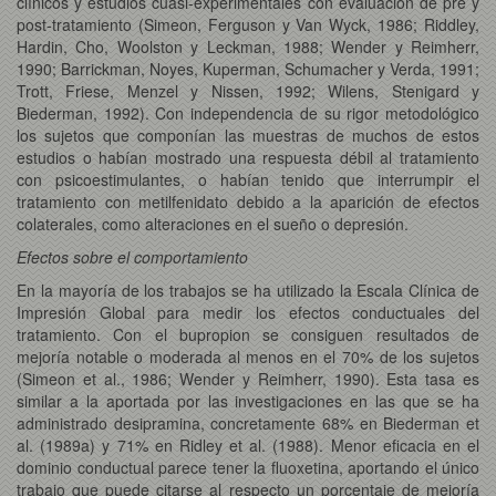
clínicos y estudios cuasi-experimentales con evaluación de pre y
post-tratamiento (Simeon, Ferguson y Van Wyck, 1986; Riddley,
Hardin, Cho, Woolston y Leckman, 1988; Wender y Reimherr,
1990; Barrickman, Noyes, Kuperman, Schumacher y Verda, 1991;
Trott, Friese, Menzel y Nissen, 1992; Wilens, Stenigard y
Biederman, 1992). Con independencia de su rigor metodológico
los sujetos que componían las muestras de muchos de estos
estudios o habían mostrado una respuesta débil al tratamiento
con psicoestimulantes, o habían tenido que interrumpir el
tratamiento con metilfenidato debido a la aparición de efectos
colaterales, como alteraciones en el sueño o depresión.
Efectos sobre el comportamiento
En la mayoría de los trabajos se ha utilizado la Escala Clínica de
Impresión Global para medir los efectos conductuales del
tratamiento. Con el bupropion se consiguen resultados de
mejoría notable o moderada al menos en el 70% de los sujetos
(Simeon et al., 1986; Wender y Reimherr, 1990). Esta tasa es
similar a la aportada por las investigaciones en las que se ha
administrado desipramina, concretamente 68% en Biederman et
al. (1989a) y 71% en Ridley et al. (1988). Menor eficacia en el
dominio conductual parece tener la fluoxetina, aportando el único
trabajo que puede citarse al respecto un porcentaje de mejoría