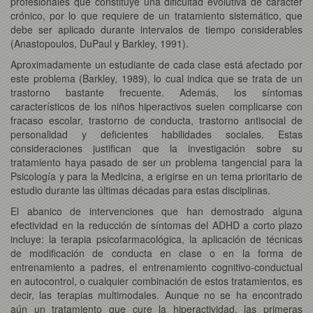
profesionales que constituye una dificultad evolutiva de carácter
crónico, por lo que requiere de un tratamiento sistemático, que
debe ser aplicado durante intervalos de tiempo considerables
(Anastopoulos, DuPaul y Barkley, 1991).
Aproximadamente un estudiante de cada clase está afectado por
este problema (Barkley, 1989), lo cual indica que se trata de un
trastorno bastante frecuente. Además, los síntomas
característicos de los niños hiperactivos suelen complicarse con
fracaso escolar, trastorno de conducta, trastorno antisocial de
personalidad y deficientes habilidades sociales. Estas
consideraciones justifican que la investigación sobre su
tratamiento haya pasado de ser un problema tangencial para la
Psicología y para la Medicina, a erigirse en un tema prioritario de
estudio durante las últimas décadas para estas disciplinas.
El abanico de intervenciones que han demostrado alguna
efectividad en la reducción de síntomas del ADHD a corto plazo
incluye: la terapia psicofarmacológica, la aplicación de técnicas
de modificación de conducta en clase o en la forma de
entrenamiento a padres, el entrenamiento cognitivo-conductual
en autocontrol, o cualquier combinación de estos tratamientos, es
decir, las terapias multimodales. Aunque no se ha encontrado
aún un tratamiento que cure la hiperactividad, las primeras