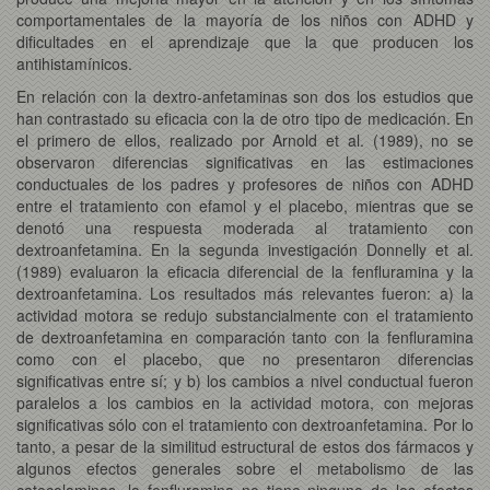
comportamentales de la mayoría de los niños con ADHD y
dificultades en el aprendizaje que la que producen los
antihistamínicos.
En relación con la dextro-anfetaminas son dos los estudios que
han contrastado su eficacia con la de otro tipo de medicación. En
el primero de ellos, realizado por Arnold et al. (1989), no se
observaron diferencias significativas en las estimaciones
conductuales de los padres y profesores de niños con ADHD
entre el tratamiento con efamol y el placebo, mientras que se
denotó una respuesta moderada al tratamiento con
dextroanfetamina. En la segunda investigación Donnelly et al.
(1989) evaluaron la eficacia diferencial de la fenfluramina y la
dextroanfetamina. Los resultados más relevantes fueron: a) la
actividad motora se redujo substancialmente con el tratamiento
de dextroanfetamina en comparación tanto con la fenfluramina
como con el placebo, que no presentaron diferencias
significativas entre sí; y b) los cambios a nivel conductual fueron
paralelos a los cambios en la actividad motora, con mejoras
significativas sólo con el tratamiento con dextroanfetamina. Por lo
tanto, a pesar de la similitud estructural de estos dos fármacos y
algunos efectos generales sobre el metabolismo de las
catecolaminas, la fenfluramina no tiene ninguno de los efectos