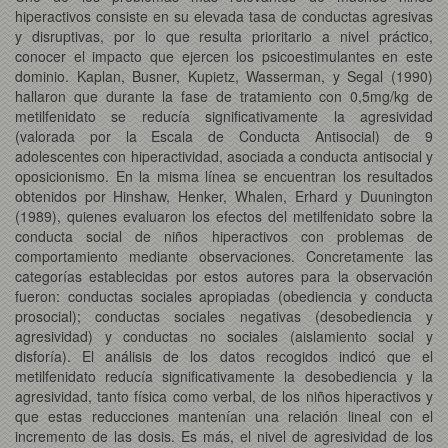
hiperactivos consiste en su elevada tasa de conductas agresivas
y disruptivas, por lo que resulta prioritario a nivel práctico,
conocer el impacto que ejercen los psicoestimulantes en este
dominio. Kaplan, Busner, Kupietz, Wasserman, y Segal (1990)
hallaron que durante la fase de tratamiento con 0,5mg/kg de
metilfenidato se reducía significativamente la agresividad
(valorada por la Escala de Conducta Antisocial) de 9
adolescentes con hiperactividad, asociada a conducta antisocial y
oposicionismo. En la misma línea se encuentran los resultados
obtenidos por Hinshaw, Henker, Whalen, Erhard y Duunington
(1989), quienes evaluaron los efectos del metilfenidato sobre la
conducta social de niños hiperactivos con problemas de
comportamiento mediante observaciones. Concretamente las
categorías establecidas por estos autores para la observación
fueron: conductas sociales apropiadas (obediencia y conducta
prosocial); conductas sociales negativas (desobediencia y
agresividad) y conductas no sociales (aislamiento social y
disforía). El análisis de los datos recogidos indicó que el
metilfenidato reducía significativamente la desobediencia y la
agresividad, tanto física como verbal, de los niños hiperactivos y
que estas reducciones mantenían una relación lineal con el
incremento de las dosis. Es más, el nivel de agresividad de los