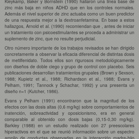
Kleykamp, Baker y Bornstein (1990) hallaron una linea base de
zinc más baja en niños ADHD que en los controles normales.
Además el nivel superior de zinc actuaba como un buen predictor
de una respuesta mejor a la dextroanfetamina. En base a estos
hallazgos, Arnold et al. (1990) recomiendan que , antes de iniciar
un tratamiento con psicoestimulantes se proceda a administrar un
suplemento de zinc, que no resulte perjudicial.
Otro número importante de los trabajos revisados se han dirigido
concretamente a observar la eficacia diferencial de distintas dosis
de metilfenidato. Todos ellos son rigurosos metodológicamente
con diseños de doble ciego y grupo de control con placebo. Seis
publicaciones desarrollan tratamientos grupales (Brown y Sexson,
1988; Kupietz et al., 1988; Richardson et al., 1988; Evans y
Pelham, 1991; Tannock y Schachar, 1992) y una presenta un
diseño n=1 (Kutcher, 1986).
Evans y Pelham (1991) encontraron que la magnitud de los
efectos con las dosis altas (0,6 mg/kg) sobre comportamientos de
inatención, sobreactividad y oposicionismo, era en general
comparable al obtenido con dosis bajas (0,15-0,30 mg/kg).
Barkley (1988) en un estudio realizado con 27 preescolares
hiperactivos en el que se reunió información sobre un espectro
amplio de conductas observadas en la interacción madre-hijo