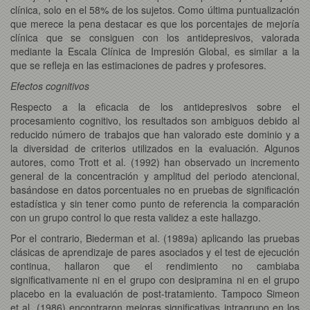
clínica, solo en el 58% de los sujetos. Como última puntualización
que merece la pena destacar es que los porcentajes de mejoría
clínica que se consiguen con los antidepresivos, valorada
mediante la Escala Clínica de Impresión Global, es similar a la
que se refleja en las estimaciones de padres y profesores.
Efectos cognitivos
Respecto a la eficacia de los antidepresivos sobre el
procesamiento cognitivo, los resultados son ambiguos debido al
reducido número de trabajos que han valorado este dominio y a
la diversidad de criterios utilizados en la evaluación. Algunos
autores, como Trott et al. (1992) han observado un incremento
general de la concentración y amplitud del periodo atencional,
basándose en datos porcentuales no en pruebas de significación
estadística y sin tener como punto de referencia la comparación
con un grupo control lo que resta validez a este hallazgo.
Por el contrario, Biederman et al. (1989a) aplicando las pruebas
clásicas de aprendizaje de pares asociados y el test de ejecución
continua, hallaron que el rendimiento no cambiaba
significativamente ni en el grupo con desipramina ni en el grupo
placebo en la evaluación de post-tratamiento. Tampoco Simeon
et al. (1986) encontraron mejoras significativas intragrupo en los