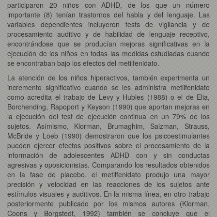
participaron 20 niños con ADHD, de los que un número
importante (8) tenían trastornos del habla y del lenguaje. Las
variables dependientes incluyeron tests de vigilancia y de
procesamiento auditivo y de habilidad de lenguaje receptivo,
encontrándose que se producían mejoras significativas en la
ejecución de los niños en todas las medidas estudiadas cuando
se encontraban bajo los efectos del metilfenidato.
La atención de los niños hiperactivos, también experimenta un
incremento significativo cuando se les administra metilfenidato
como acredita el trabajo de Levy y Hubles (1988) o el de Elia,
Borchending, Rapoport y Keyson (1990) que aportan mejoras en
la ejecución del test de ejecución continua en un 79% de los
sujetos. Asímismo, Klorman, Brumaghim, Salzman, Strauss,
McBride y Loeb (1990) demostraron que los psicoestimulantes
pueden ejercer efectos positivos sobre el procesamiento de la
información de adolescentes ADHD con y sin conductas
agresivas y oposicionistas. Comparando los resultados obtenidos
en la fase de placebo, el metilfenidato produjo una mayor
precisión y velocidad en las reacciones de los sujetos ante
estímulos visuales y auditivos. En la misma línea, en otro trabajo
posteriormente publicado por los mismos autores (Klorman,
Coons y Borgstedt, 1992) también se concluye que el