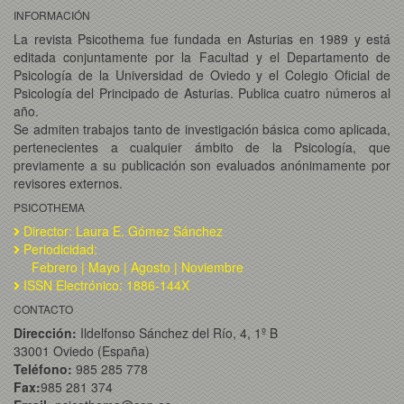
INFORMACIÓN
La revista Psicothema fue fundada en Asturias en 1989 y está
editada conjuntamente por la Facultad y el Departamento de
Psicología de la Universidad de Oviedo y el Colegio Oficial de
Psicología del Principado de Asturias. Publica cuatro números al
año.
Se admiten trabajos tanto de investigación básica como aplicada,
pertenecientes a cualquier ámbito de la Psicología, que
previamente a su publicación son evaluados anónimamente por
revisores externos.
PSICOTHEMA
Director: Laura E. Gómez Sánchez
Periodicidad:
Febrero | Mayo | Agosto | Noviembre
ISSN Electrónico: 1886-144X
CONTACTO
Dirección:
Ildelfonso Sánchez del Río, 4, 1º B
33001 Oviedo (España)
Teléfono:
985 285 778
Fax:
985 281 374