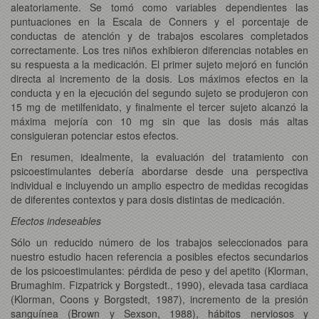
aleatoriamente. Se tomó como variables dependientes las
puntuaciones en la Escala de Conners y el porcentaje de
conductas de atención y de trabajos escolares completados
correctamente. Los tres niños exhibieron diferencias notables en
su respuesta a la medicación. El primer sujeto mejoró en función
directa al incremento de la dosis. Los máximos efectos en la
conducta y en la ejecución del segundo sujeto se produjeron con
15 mg de metilfenidato, y finalmente el tercer sujeto alcanzó la
máxima mejoría con 10 mg sin que las dosis más altas
consiguieran potenciar estos efectos.
En resumen, idealmente, la evaluación del tratamiento con
psicoestimulantes debería abordarse desde una perspectiva
individual e incluyendo un amplio espectro de medidas recogidas
de diferentes contextos y para dosis distintas de medicación.
Efectos indeseables
Sólo un reducido número de los trabajos seleccionados para
nuestro estudio hacen referencia a posibles efectos secundarios
de los psicoestimulantes: pérdida de peso y del apetito (Klorman,
Brumaghim. Fizpatrick y Borgstedt., 1990), elevada tasa cardiaca
(Klorman, Coons y Borgstedt, 1987), incremento de la presión
sanguínea (Brown y Sexson, 1988), hábitos nerviosos y