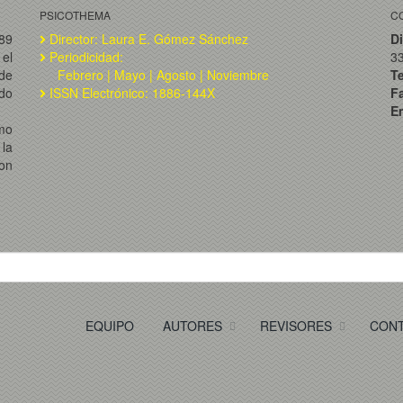
PSICOTHEMA
C
989
Director: Laura E. Gómez Sánchez
Di
el
Periodicidad:
3
de
Febrero | Mayo | Agosto | Noviembre
T
ado
ISSN Electrónico: 1886-144X
F
Em
omo
la
on
EQUIPO
AUTORES
REVISORES
CON