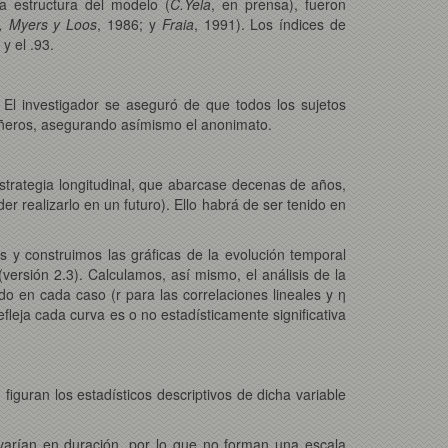
 estructura del modelo (
C.Yela
, en prensa), fueron
li, Myers y Loos
, 1986; y
Fraia
, 1991). Los índices de
y el .93.
 El investigador se aseguró de que todos los sujetos
añeros, asegurando asímismo el anonimato.
trategia longitudinal, que abarcase decenas de años,
 realizarlo en un futuro). Ello habrá de ser tenido en
s y construimos las gráficas de la evolución temporal
rsión 2.3). Calculamos, así mismo, el análisis de la
do en cada caso (r para las correlaciones lineales y η
efleja cada curva es o no estadísticamente significativa
figuran los estadísticos descriptivos de dicha variable
 varían en duración, por lo que no forman una escala