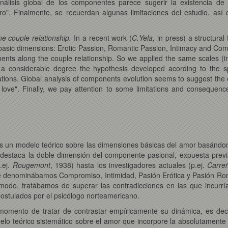
 análisis global de los componentes parece sugerir la existencia d
". Finalmente, se recuerdan algunas limitaciones del estudio, así 
e couple relationship.
In a recent work (
C.Yela,
in press) a structural
basic dimensions: Erotic Passion, Romantic Passion, Intimacy and Commi
nents along the couple relationship. So we applied the same scales (i
 a considerable degree the hypothesis developed acording to the sp
ations. Global analysis of components evolution seems to suggest the 
 love". Finally, we pay attention to some limitations and consequenc
s un modelo teórico sobre las dimensiones básicas del amor basándon
ue destaca la doble dimensión del componente pasional, expuesta pr
.ej.
Rougemont
, 1938) hasta los investigadores actuales (p.ej.
Carre
 denominábamos Compromiso, Intimidad, Pasión Erótica y Pasión Romá
modo, tratábamos de superar las contradicciones en las que incurría 
ostulados por el psicólogo norteamericano.
momento de tratar de contrastar empíricamente su dinámica, es deci
delo teórico sistemático sobre el amor que incorpore la absolutamen