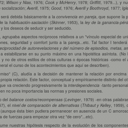
972;
Wilson y Nias
, 1976;
Cook y McHenry
, 1978;
Griffitt
, 1979...), y n
 socialización;
Averill
, 1975;
Good
, 1976;
Averill y Boothroyd
, 1977;
Igl
, será debida básicamente a la
convivencia en pareja
, que supone la 
de la
habituación-saciación
(
Skinner
, 1953), la
ley de la ganancia-pérd
o y los deseos de seducir y ser seducido.
), agrupaba aspectos recíprocos relativos a un "vínculo especial de uni
es, seguridad y comfort junto a la pareja...etc. Tal factor I tenderá 
reciprocidad de autorevelaciones y del número de episodios, metas, am
o a estabilizarse en su punto máximo en una hipotética asíntota. (No
, y no de otros estilos de otras culturas o épocas históricas -como e
neral el curso de los acontecimientos que aquí se describen).
so" (C), aludía a la decisión de mantener la relación por encima 
 propia relación. Este factor, conceptual y empíricamente distinto del 
que va creciendo progresivamente la
interdependencia
-tanto personal
enen no poca importancia las normas y presiones sociales.
vo del
balance costos/recompensas
(
Levinger
, 1979) -en otras palabras
57), el
nivel de comparación de alternativas
(
Thibaut y Kelley
, 1959), 
 (aunque ésta bien pudiera permanecer en ausencia de un C amoroso, 
lta de fuerzas para empezar otra vez "de cero"...etc).
sume nuestras hipótesis respecto de la evolución de los componente