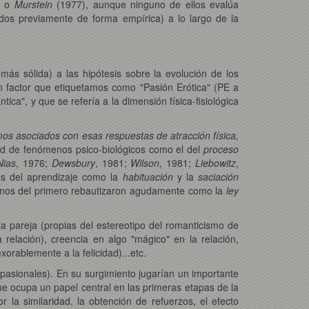
, o
Murstein
(1977), aunque ninguno de ellos evalúa
dos previamente de forma empírica) a lo largo de la
ás sólida) a las hipótesis sobre la evolución de los
n factor que etiquetamos como "Pasión Erótica" (PE a
ica", y que se refería a la dimensión física-fisiológica
mos asociados con esas respuestas de atracción física,
ud de fenómenos psico-biológicos como el del
proceso
Nias
, 1976;
Dewsbury
, 1981;
Wilson
, 1981;
Liebowitz
,
les del aprendizaje como la
habituación
y la
saciación
mnos del primero rebautizaron agudamente como la
ley
pareja (propias del estereotipo del romanticismo de
a relación), creencia en algo "mágico" en la relación,
orablemente a la felicidad)...etc.
sionales). En su surgimiento jugarían un importante
ue ocupa un papel central en las primeras etapas de la
r la similaridad, la obtención de refuerzos, el efecto