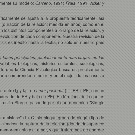
camente su modelo:
Carreño
, 1991;
Fraia
, 1991;
Acker y
ricamente se ajusta a la propuesta teóricamente, así
s (duración de la relación; medida en años) como en el
los distintos componentes a lo largo de la relación, y
 evolución de cada componente. Nuestra revisión de la
isis es inédito hasta la fecha, no solo en nuestro país
es fases principales, paulatinamente más largas, en las
les biológicas, histórico-culturales, sociológicas,
o lo que la Ciencia Psicológica busca es precisamente
r a comprenderla mejor -y en el mejor de los casos a
 -entre t
y t
-, de
amor pasional
(I + PR + PE, con un
2
4
oderado de PR y bajo de PE). En términos de la que es
al estilo Storge, pasando por el que denomina "Storgic
 amistoso" (I + C, sin ningún grado de ningún tipo de
duciéndose la ruptura de la relación (donde desaparece
enamoramiento y el amor, y que trataremos de abordar