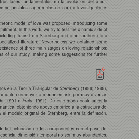
e tres fases fundamentales en la evolución del amor:
como posibles sugerencias de cara a investigaciones
 theoric model of love was proposed, introducing some
tment. In this work, we try to test the dinamic side of
ncluding ítems from Sternberg and other authors) to a
ecialized literature. Nevertheless we obtained some
existence of three main stages on loving relationships:
es of our study, making some suggestions for further
os en la Teoría Triangular de
Sternberg
(1986; 1988),
eviamente con mayor o menor énfasis por muy diversos
ño
, 1991 o
Fraia
, 1991). De este modo postulamos la
ntica, obteniendo apoyo empírico a la estructura del
el modelo original de Sternberg, entre la definición,
r, la fluctuación de los componentes con el paso del
te esencial dimensión temporal no son muy abundantes.