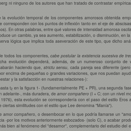
rnberg ni ninguno de los autores que han tratado de contrastar empíri
de la evolución temporal de los componentes amorosos obtenida empí
 corresponden con los puntos de inflexión tanto en el eje de abscisa
. En otras palabras, entre qué valores de intensidad amorosa oscilan 
duce un cambio, ya sea aumento, estabilización, o disminución, en la
eserva lógica que implica toda aseveración de este tipo, que dicho anál
l de todos los componentes,
cabe
postular la existencia sucesiva de tr
cha evolución dependerá, además, de un numeroso conjunto de variab
acabarán haciendo que,
strictu sensu
, cada pareja sea diferente (per
 por encima de pequeñas o grandes variaciones, que nos puedan ayuda
star y la satisfacción en nuestras relaciones-):
hasta t
en la figura 1- (fundamentalmente PE + PR), una segunda fase
2
 adelante-, más duradera, de
amor compañero
(I + C; con un nivel m
 1976), esta evolución se correspondería con el paso del estilo Eros 
ciertas similitudes con el estilo que Lee denomina "Manía").
n ese amor compañero, o desembocar en lo que podría llamarse un "amor
cia -por los motivos anteriormente esbozados- (solo C), o acabar pro
 más bien al fenómeno del "desamor", complementario del estudio del 