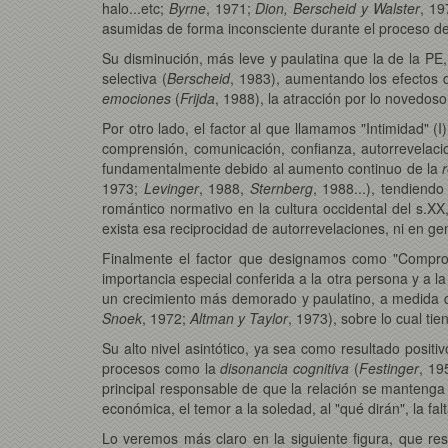
halo...etc;
Byrne
, 1971;
Dion, Berscheid y Walster
, 1
asumidas de forma inconsciente durante el proceso de
Su disminución, más leve y paulatina que la de la PE
selectiva (
Berscheid
, 1983), aumentando los efectos 
emociones
(
Frijda
, 1988), la atracción por lo novedos
Por otro lado, el factor al que llamamos "Intimidad" (I
comprensión, comunicación, confianza, autorrevelacion
fundamentalmente debido al aumento continuo de la
1973;
Levinger
, 1988,
Sternberg
, 1988...), tendiend
romántico normativo en la cultura occidental del s.XX
exista esa reciprocidad de autorrevelaciones, ni en ge
Finalmente el factor que designamos como "Compromi
importancia especial conferida a la otra persona y a la
un crecimiento más demorado y paulatino, a medida 
Snoek
, 1972;
Altman y Taylor
, 1973), sobre lo cual ti
Su alto nivel asintótico, ya sea como resultado positi
procesos como la
disonancia cognitiva
(
Festinger
, 19
principal responsable de que la relación se mantenga
económica, el temor a la soledad, al "qué dirán", la fa
Lo veremos más claro en la siguiente figura, que re