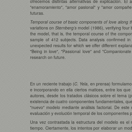
ofrecemos distintas alternativas de explicación. El
"enamoramiento", "amor pasional" y "amor compañero
futuras.
Temporal course of basic components of love along th
variations on
Sternberg’s
model (1986), verifying four 
the model, that is, the temporal course of the compo
sample of 412 subjects. Data analysis confirmed in
unexpected results for which we offer different explan
"Being in love", "Passional love" and "Companionate
research on future.
En un reciente trabajo (
C. Yela
, en prensa) formulamo
e incorporando en ella ciertos matices, entre los q
autores, desde los tratados clásicos sobre el tema (p
existencia de cuatro componentes fundamentales, que
"nuevo" modelo mediante análisis factorial. De este 
evaluación y evolución temporal de los componentes p
Una vez contrastada la estructura del modelo es el 
tiempo. Ciertamente, los intentos por elaborar un mo