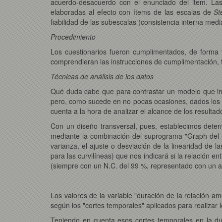
acuerdo-desacuerdo con el enunciado del item. La
elaboradas al efecto con ítems de las escalas de
St
fiabilidad de las subescalas (consistencia interna medi
Procedimiento
Los cuestionarios fueron cumplimentados, de forma v
comprendieran las instrucciones de cumplimentación,
Técnicas de análisis de los datos
Qué duda cabe que para contrastar un modelo que inc
pero, como sucede en no pocas ocasiones, dados los me
cuenta a la hora de analizar el alcance de los resultad
Con un diseño transversal, pues, establecimos determ
mediante la combinación del suprograma "Graph del S
varianza, el ajuste o desviación de la linearidad de 
para las curvilíneas) que nos indicará si la relación e
(siempre con un N.C. del 99 %, representado con un as
Los valores de la variable "duración de la relación am
según los "cortes temporales" aplicados para realizar l
Teniendo en cuenta esos cortes temporales en la dur