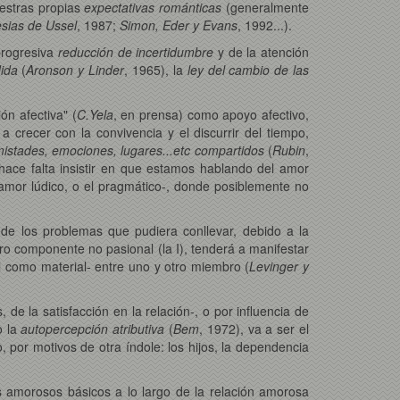
uestras propias
expectativas románticas
(generalmente
esias de Ussel
, 1987;
Simon, Eder y Evans
, 1992...).
progresiva
reducción de incertidumbre
y de la atención
ida
(
Aronson y Linder
, 1965), la
ley del cambio de las
ón afectiva" (
C.Yela
, en prensa) como apoyo afectivo,
a crecer con la convivencia y el discurrir del tiempo,
istades, emociones, lugares...etc compartidos
(
Rubin
,
 hace falta insistir en que estamos hablando del amor
l amor lúdico, o el pragmático-, donde posiblemente no
de los problemas que pudiera conllevar, debido a la
otro componente no pasional (la I), tenderá a manifestar
 como material- entre uno y otro miembro (
Levinger y
, de la satisfacción en la relación-, o por influencia de
o la
autopercepción atributiva
(
Bem
, 1972), va a ser el
por motivos de otra índole: los hijos, la dependencia
s amorosos básicos a lo largo de la relación amorosa