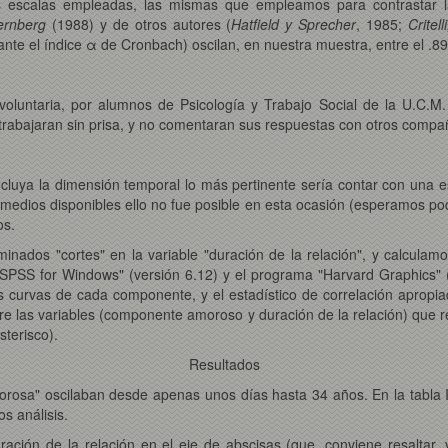
s escalas empleadas, las mismas que empleamos para contrastar la
ernberg
(1988) y de otros autores (
Hatfield y Sprecher
, 1985;
Critel
ante el índice α de Cronbach) oscilan, en nuestra muestra, entre el .89 
oluntaria, por alumnos de Psicología y Trabajo Social de la U.C.M.
 trabajaran sin prisa, y no comentaran sus respuestas con otros comp
luya la dimensión temporal lo más pertinente sería contar con una es
dios disponibles ello no fue posible en esta ocasión (esperamos poder
os.
inados "cortes" en la variable "duración de la relación", y calculamo
PSS for Windows" (versión 6.12) y el programa "Harvard Graphics" (ve
las curvas de cada componente, y el estadístico de correlación apropia
ntre las variables (componente amoroso y duración de la relación) que r
terisco).
Resultados
orosa" oscilaban desde apenas unos días hasta 34 años. En la tabla I 
os análisis.
ación de la relación en el eje de abscisas (que, conviene resaltar,