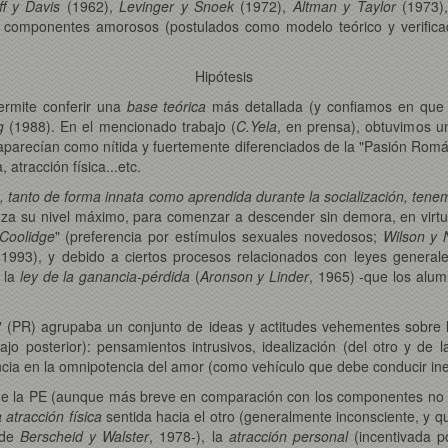
ff y Davis
(1962),
Levinger y Snoek
(1972),
Altman y Taylor
(1973)
s componentes amorosos (postulados como modelo teórico y verifica
Hipótesis
permite conferir una
base teórica
más detallada (y confiamos en que m
g
(1988). En el mencionado trabajo (
C.Yela
, en prensa), obtuvimos u
 aparecían como nítida y fuertemente diferenciados de la "Pasión Románt
 atracción física...etc.
, tanto de forma innata como aprendida durante la socialización, tene
nza su nivel máximo, para comenzar a descender sin demora, en virt
"Coolidge
" (preferencia por estímulos sexuales novedosos;
Wilson y 
 1993), y debido a ciertos procesos relacionados con leyes genera
e la
ley de la ganancia-pérdida
(
Aronson y Linder
, 1965) -que los alu
(PR) agrupaba un conjunto de ideas y actitudes vehementes sobre la 
o posterior): pensamientos intrusivos, idealización (del otro y de l
encia en la omnipotencia del amor (como vehículo que debe conducir inex
ue la PE (aunque más breve en comparación con los componentes no pa
a atracción física
sentida hacia el otro (generalmente inconsciente, y q
 de
Berscheid y Walster
, 1978-), la
atracción personal
(incentivada po