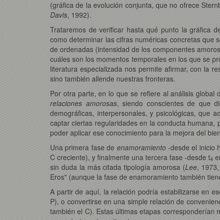
(gráfica de la evolución conjunta, que no ofrece Ste
Davis
, 1992).
Trataremos de verificar hasta qué punto la gráfica 
como determinar las cifras numéricas concretas que se
de ordenadas (intensidad de los componentes amorosos)
cuáles son los momentos temporales en los que se pro
literatura especializada nos permite afirmar, con la r
sino también allende nuestras fronteras.
Por otra parte, en lo que se refiere al análisis globa
relaciones amorosas
, siendo conscientes de que di
demográficas, interpersonales, y psicológicas, que 
captar ciertas regularidades en la conducta humana,
poder aplicar ese conocimiento para la mejora del biene
Una primera fase de
enamoramiento
-desde el inicio 
C creciente), y finalmente una tercera fase -desde t
en
4
sin duda la más citada tipología amorosa (
Lee
, 1973,
Eros" (aunque la fase de enamoramiento también tiene 
A partir de aquí, la relación podría estabilizarse e
P), o convertirse en una simple relación de convenien
también el C). Estas últimas etapas corresponderían