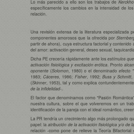
Lo más parecido a ello son los trabajos de
Kerckho
específicamente los cambios en la intensidad de lo
relación.
Una revisión extensa de la literatura especializada 
componentes amorosos que la ofrecida por
Sternber
partir de ahora), cuya estructura factorial y contenido
del amor: activación general, deseo sexual, taquicardia,
Dicha PE crecería rápidamente ante los
estímulos que
activación fisiológica y excitación erótica
. Pronto alca
oponente
(
Solomon
, 1980) o el denominado
efecto 
1983;
Cáceres
, 1986;
Fisher
, 1992;
Buss y Schmitt
,
(
Skinner
, 1953), tal y como explica contundentement
de la infidelidad
-.
El factor que denominamos como "Pasión Romántica" 
nuestra cultura, sobre el que volveremos en un trabaj
identificación de la pareja con el ideal romántico, cre
La PR tendría un crecimiento algo más prolongado q
papel: la
atribución de la activación fisiológica y/o de l
relación -como pone de relieve la Teoría Bifactorial