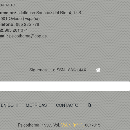
ONTACTO
rección:
Ildelfonso Sánchez del Río, 4, 1º B
3001 Oviedo (España)
eléfono:
985 285 778
ax:
985 281 374
ail:
psicothema@cop.es
Síguenos
eISSN 1886-144X
TENIDO
MÉTRICAS
CONTACTO
Psicothema, 1997. Vol.
Vol. 9 (nº 1).
001-015