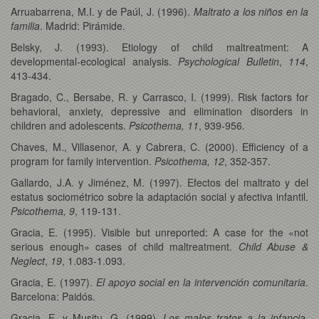
Arruabarrena, M.I. y de Paúl, J. (1996).
Maltrato a los niños en la
familia
. Madrid: Pirámide.
Belsky, J. (1993). Etiology of child maltreatment: A
developmental-ecological analysis.
Psychological Bulletin
,
114
,
413-434.
Bragado, C., Bersabe, R. y Carrasco, I. (1999). Risk factors for
behavioral, anxiety, depressive and elimination disorders in
children and adolescents.
Psicothema, 11
, 939-956.
Chaves, M., Villasenor, A. y Cabrera, C. (2000). Efficiency of a
program for family intervention.
Psicothema, 12
, 352-357.
Gallardo, J.A. y Jiménez, M. (1997). Efectos del maltrato y del
estatus sociométrico sobre la adaptación social y afectiva infantil.
Psicothema, 9
, 119-131.
Gracia, E. (1995). Visible but unreported: A case for the «not
serious enough» cases of child maltreatment.
Child Abuse &
Neglect
,
19
, 1.083-1.093.
Gracia, E. (1997).
El apoyo social en la intervención comunitaria
.
Barcelona: Paidós.
Gracia, E. y Musitu, G. (1999).
Los malos tratos a la infancia
.