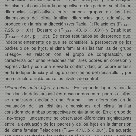
Asimismo, al considerar la perspectiva de los padres, se obtienen
diferencias significativas entre ambos grupos en las tres
dimensiones del clima familiar, diferencias que, además, se
producen en la misma dirección (ver Tabla 1): Relaciones (F
=
1,441
7.25, p < .01), Desarrollo (F
= 40, p < .001) y Estabilidad
1,441
(F
= 4.04, p < .05). De estos resultados se desprende que,
1,441
independientemente de que se considere la perspectiva de los
padres o de los hijos, el clima familiar en las familias del grupo
«riesgo», en relación con el grupo de comparación, se
caracteriza por unas relaciones familiares pobres en cohesión y
expresividad y con una elevada conflictividad, un pobre énfasis
en la independencia y el logro como metas del desarrollo, y por
una estructura rígida con altos niveles de control.
Diferencias entre hijos y padres
. En segundo lugar, y con la
finalidad de detectar posibles desacuerdos entre padres e hijos,
se analizaron mediante una Prueba t las diferencias en la
evaluación de las distintas dimensiones del clima familiar
considerando ambas perspectivas conjuntamente. En el grupo de
«no-riesgo» únicamente se observaron diferencias significativas
entre la evaluación de los padres y de los hijos en la dimensión
del clima familiar Relaciones (T
= 4.18, p < .001). De acuerdo
342
con estos resultados, los padres en el grupo «no-riesgo» evalúan