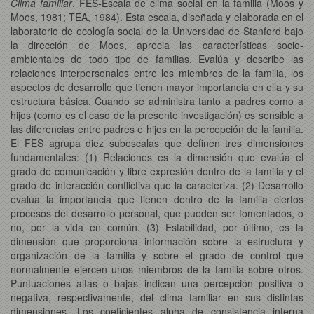
Clima familiar
. FES-Escala de clima social en la familia (Moos y
Moos, 1981; TEA, 1984). Esta escala, diseñada y elaborada en el
laboratorio de ecología social de la Universidad de Stanford bajo
la dirección de Moos, aprecia las características socio-
ambientales de todo tipo de familias. Evalúa y describe las
relaciones interpersonales entre los miembros de la familia, los
aspectos de desarrollo que tienen mayor importancia en ella y su
estructura básica. Cuando se administra tanto a padres como a
hijos (como es el caso de la presente investigación) es sensible a
las diferencias entre padres e hijos en la percepción de la familia.
El FES agrupa diez subescalas que definen tres dimensiones
fundamentales: (1) Relaciones es la dimensión que evalúa el
grado de comunicación y libre expresión dentro de la familia y el
grado de interacción conflictiva que la caracteriza. (2) Desarrollo
evalúa la importancia que tienen dentro de la familia ciertos
procesos del desarrollo personal, que pueden ser fomentados, o
no, por la vida en común. (3) Estabilidad, por último, es la
dimensión que proporciona información sobre la estructura y
organización de la familia y sobre el grado de control que
normalmente ejercen unos miembros de la familia sobre otros.
Puntuaciones altas o bajas indican una percepción positiva o
negativa, respectivamente, del clima familiar en sus distintas
dimensiones. Los coeficientes alpha de consistencia interna