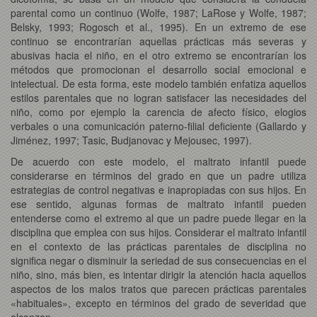
parental como un continuo (Wolfe, 1987; LaRose y Wolfe, 1987;
Belsky, 1993; Rogosch et al., 1995). En un extremo de ese
continuo se encontrarían aquellas prácticas más severas y
abusivas hacia el niño, en el otro extremo se encontrarían los
métodos que promocionan el desarrollo social emocional e
intelectual. De esta forma, este modelo también enfatiza aquellos
estilos parentales que no logran satisfacer las necesidades del
niño, como por ejemplo la carencia de afecto físico, elogios
verbales o una comunicación paterno-filial deficiente (Gallardo y
Jiménez, 1997; Tasic, Budjanovac y Mejousec, 1997).
De acuerdo con este modelo, el maltrato infantil puede
considerarse en términos del grado en que un padre utiliza
estrategias de control negativas e inapropiadas con sus hijos. En
ese sentido, algunas formas de maltrato infantil pueden
entenderse como el extremo al que un padre puede llegar en la
disciplina que emplea con sus hijos. Considerar el maltrato infantil
en el contexto de las prácticas parentales de disciplina no
significa negar o disminuir la seriedad de sus consecuencias en el
niño, sino, más bien, es intentar dirigir la atención hacia aquellos
aspectos de los malos tratos que parecen prácticas parentales
«habituales», excepto en términos del grado de severidad que
alcanzan.