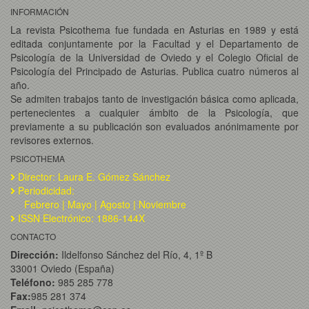
INFORMACIÓN
La revista Psicothema fue fundada en Asturias en 1989 y está
editada conjuntamente por la Facultad y el Departamento de
Psicología de la Universidad de Oviedo y el Colegio Oficial de
Psicología del Principado de Asturias. Publica cuatro números al
año.
Se admiten trabajos tanto de investigación básica como aplicada,
pertenecientes a cualquier ámbito de la Psicología, que
previamente a su publicación son evaluados anónimamente por
revisores externos.
PSICOTHEMA
Director: Laura E. Gómez Sánchez
Periodicidad:
Febrero | Mayo | Agosto | Noviembre
ISSN Electrónico: 1886-144X
CONTACTO
Dirección:
Ildelfonso Sánchez del Río, 4, 1º B
33001 Oviedo (España)
Teléfono:
985 285 778
Fax:
985 281 374