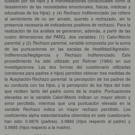
cuidado por los hijos y a manifestaciones conductuales como la
desatención de las necesidades emocionales, físicas, médicas y
educativas de los hijos); y (4) Rechazo Indiferenciado (se refiere
al sentimiento de no ser amado, querido o rechazado, sin la
presencia necesaria de indicadores positivos de rechazo). Para la
realización de los análisis se generaron, además, a partir de las
cuatro dimensiones del PARQ, dos variables: (1) Calor/Afecto
parental; y (2) Rechazo parental, variable compuesta por la suma
de las puntuaciones en las escalas de Hostilidad/Agresión,
Indiferencia/Negligencia y Rechazo Indiferenciado. Este
procedimiento ha sido utilizado por Rohner (1984) en sus
investigaciones. Las dos formas del cuestionario utilizadas
(versiones para padres e hijos) permiten obtener tres medidas de
la Aceptación-Rechazo parental: la percepción de los padres de
su conducta con los hijos, y la percepción de los hijos del trato
que reciben tanto del padre como de la madre. Puntuaciones
elevadas en la variable Calor/Afecto indican un mayor afecto y
amor percibido, mientras que una puntuación elevada en la
variable Rechazo indica un mayor rechazo percibido. Los
coeficientes alpha estandarizados obtenidos en este cuestionario
han sido: 0.9876 (padres), 0.9882 (hijos respecto al padre) y
0.9885 (hijos respecto a la madre).