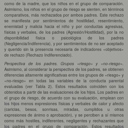
como de la madre, que los niños en el grupo de comparación.
Asimismo, los niños en el grupo de riesgo se sienten, en términos
comparativos, más rechazados por ambos padres. Este rechazo
se manifiesta por sentimientos de hostilidad, resentimiento,
enemistad y malicia hacia el niño y por conductas agresivas,
físicas y verbales, de los padres (Agresión/Hostilidad), por la no
disponibilidad física o psicológica de los padres
(Negligencia/Indiferencia), y por sentimientos de no ser aceptado
y querido sin la presencia necesaria de indicadores «objetivos»
de rechazo (Rechazo Indiferenciado).
Perspectiva de los padres. Grupos «riesgo» y «no-riesgo».
Asimismo, al considerar la perspectiva de los padres, se obtienen
diferencias altamente significativas entre los grupos de «riesgo» y
«no-riesgo» en todas las variables de la conducta parental
evaluadas (ver Tabla 2). Estos resultados coinciden con los
obtenidos a partir de las evaluaciones de los hijos. Los padres en
el grupo de riesgo, de acuerdo con su evaluación, emplean con
los hijos menos expresiones físicas y verbales de calor y afecto
(caricias, besos, sonrisas, miradas, cumplidos u otras
expresiones de ánimo o aprobación), y se perciben a sí mismos
como más hostiles, indiferentes, negligentes y rechazantes que
los padres en el grupo de comparación. Estos resultados