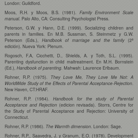
London: Guildford.
Moos, R.H. y Moos, B.S. (1981).
Family Environment Scale
manual
. Palo Alto, CA: Consulting Psychologist Press.
Peterson, G.W. y Hann, D.E. (1999). Socializing children and
parents in families. En M.B. Sussman, S. Steinmetz y G.W.
Peterson (Eds.),
Handbook of marriage and the family
(2ª
edición). Nueva York: Plenum.
Rogosch, F.A, Cicchetti, D., Shields, A. y Toth, S.L. (1995).
Parenting dysfunction in child maltreatment. En M.H. Bornstein
(Ed.),
Handbook of parenting
. Mahwah: Laurence Erlbaum.
Rohner, R.P. (1975).
They Love Me, They Love Me Not: A
WorldWide Study of the Effects of Parental Acceptance-Rejection
.
New Haven, CT:HRAF.
Rohner, R.P. (1984).
Handbook for the study of Parental
Acceptance and Rejection
(edicion revisada). Storrs, Centre for
the Study of Parental Acceptance and Rejection: University of
Connecticut.
Rohner, R.P. (1986).
The Warmth dimension
. London: Sage.
Rohner, R.P., Saavedra, J. y Granum, E.O. (1978). Development