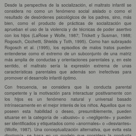
Desde la perspectiva de la socialización, el maltrato infantil se
considera no como un fenómeno social aislado o como el
resultado de desórdenes psicológicos de los padres, sino, más
bien, como el producto de prácticas de socialización que
aprueban el uso de la violencia y de técnicas de poder asertivo
con los hijos (LaRose y Wolfe, 1987; Trickett y Susman, 1988;
Rogosch, Cicchetti, Shields y Toth, 1995). Como han subrayado
Rogosch et al. (1995), los episodios de malos tratos pueden
entenderse como el extremo de un subconjunto de una matriz
más amplia de conductas y orientaciones parentales y, en este
sentido, el maltrato sería la expresión extrema de unas
características parentales que además son inefectivas para
promover el desarrollo infantil óptimo.
Con frecuencia, se considera que la conducta parental
competente y la motivación para interactuar positivamente con
los hijos es un fenómeno natural y universal basado
intrínsecamente en el mejor interés de los niños. Aquellos que no
poseen esta habilidad o deseo, presumiblemente, pueden
situarse en la categoría de «abusivo» o «negligente» y pueden
ser identificados y etiquetados como «anormales» o «desviantes»
(Wolfe, 1987). Una conceptualización alternativa, que evita esta
dicotomía, se basa en un modelo que considera la conducta