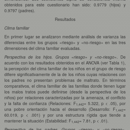
obtenidos para este cuestionario han sido: 0.9779 (hijos) y
0.9797 (padres).
Resultados
Clima familiar
En primer lugar se analizaron mediante análisis de varianza las
diferencias entre los grupos «riesgo» y «no-riesgo» en las tres
dimensiones del clima familiar evaluadas.
Perspectiva de los hijos. Grupos «riesgo» y «no-riesgo»
. De
acuerdo con los resultados obtenidos en el ANOVA (ver Tabla 1),
la percepción del clima familiar de los niños en el grupo de riesgo
difiere significativamente de la de los niños cuyas relaciones con
los padres no presentan problemas de maltrato. En términos
comparativos, el clima familiar de las familias donde tienen lugar
los malos tratos puede definirse (desde la perspectiva de los
niños) por relaciones caracterizadas por la amenaza, el conflicto
y la falta de confianza (Relaciones: F
= 5.322, p < .05), por
1,442
una pobre orientación hacia el desarrollo (Desarrollo: F
=
1,442
60.019, p < .001) y por una estructura rígida que tiende a
mantener la situación (Estabilidad: F
= 7.81, p < .01).
1,442
Perspectiva de los padres
.
Grupos «riesgo» y «no-riesgo».