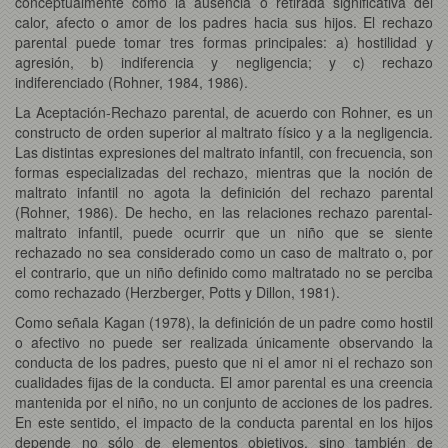
conceptualmente como la ausencia o retirada significativa del
calor, afecto o amor de los padres hacia sus hijos. El rechazo
parental puede tomar tres formas principales: a) hostilidad y
agresión, b) indiferencia y negligencia; y c) rechazo
indiferenciado (Rohner, 1984, 1986).
La Aceptación-Rechazo parental, de acuerdo con Rohner, es un
constructo de orden superior al maltrato físico y a la negligencia.
Las distintas expresiones del maltrato infantil, con frecuencia, son
formas especializadas del rechazo, mientras que la noción de
maltrato infantil no agota la definición del rechazo parental
(Rohner, 1986). De hecho, en las relaciones rechazo parental-
maltrato infantil, puede ocurrir que un niño que se siente
rechazado no sea considerado como un caso de maltrato o, por
el contrario, que un niño definido como maltratado no se perciba
como rechazado (Herzberger, Potts y Dillon, 1981).
Como señala Kagan (1978), la definición de un padre como hostil
o afectivo no puede ser realizada únicamente observando la
conducta de los padres, puesto que ni el amor ni el rechazo son
cualidades fijas de la conducta. El amor parental es una creencia
mantenida por el niño, no un conjunto de acciones de los padres.
En este sentido, el impacto de la conducta parental en los hijos
depende no sólo de elementos objetivos, sino también de