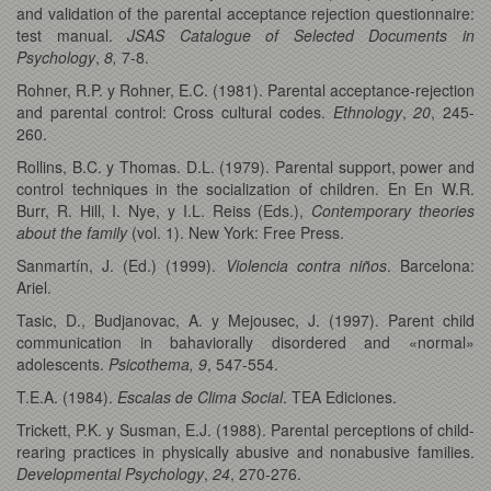
and validation of the parental acceptance rejection questionnaire:
test manual.
JSAS Catalogue of Selected Documents in
Psychology
,
8,
7-8.
Rohner, R.P. y Rohner, E.C. (1981). Parental acceptance-rejection
and parental control: Cross cultural codes.
Ethnology
,
20
, 245-
260.
Rollins, B.C. y Thomas. D.L. (1979). Parental support, power and
control techniques in the socialization of children. En En W.R.
Burr, R. Hill, I. Nye, y I.L. Reiss (Eds.),
Contemporary theories
about the family
(vol. 1). New York: Free Press.
Sanmartín, J. (Ed.) (1999).
Violencia contra niños
. Barcelona:
Ariel.
Tasic, D., Budjanovac, A. y Mejousec, J. (1997). Parent child
communication in bahaviorally disordered and «normal»
adolescents.
Psicothema, 9
, 547-554.
T.E.A. (1984).
Escalas de Clima Social
. TEA Ediciones.
Trickett, P.K. y Susman, E.J. (1988). Parental perceptions of child-
rearing practices in physically abusive and nonabusive families.
Developmental Psychology
,
24
, 270-276.