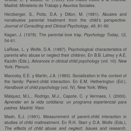
Madrid: Ministerio de Trabajo y Asuntos Sociales.
Herzberger, S., Potts, D.A. y Dillon, M. (1981). Abusive and
nonabusive parental treatment from the child’s perspective.
Journal of Consulting and Clinical Psychology
,
49
, 81-90.
Kagan, J. (1978). The parental love trap.
Psychology Today
,
12
,
54-61.
LaRose, L. y Wolfe, D.A. (1987). Psychological characteristics of
parents who abuse or neglect their children. En B.B. Lahey y A.E.
Kazdin (Eds.),
Advances in clinical child psychology
(vol. 10). New
York: Plenum.
Maccoby, E.E. y Martin, J.A. (1983). Socialization in the context of
the family: Parent-child interaction. En E.M. Hetherington (Ed.),
Handbook of child psychology
(vol. IV). New York: Wiley.
Máiquez, M.L., Rodrigo, M.J., Capote, C. y Vermaes, I. (2000).
Aprender en la vida cotidiana: un programa experiencial para
padres
. Madrid: Visor.
Mash, E.J. (1991). Measurement of parent-child interaction in
studies of child maltreatment. En R.H. Starr y D.A. Wolfe (Eds.),
The effects of child abuse and neglect: Issues and research
.