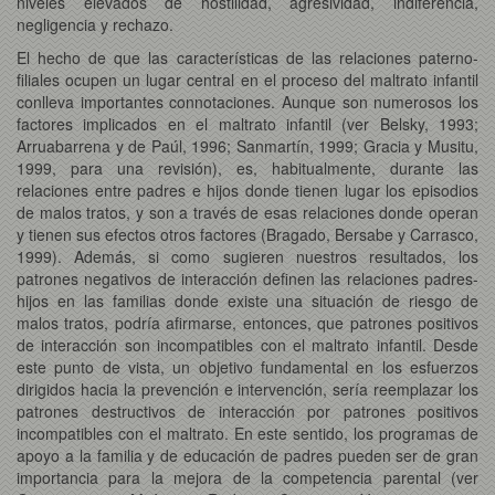
niveles elevados de hostilidad, agresividad, indiferencia,
negligencia y rechazo.
El hecho de que las características de las relaciones paterno-
filiales ocupen un lugar central en el proceso del maltrato infantil
conlleva importantes connotaciones. Aunque son numerosos los
factores implicados en el maltrato infantil (ver Belsky, 1993;
Arruabarrena y de Paúl, 1996; Sanmartín, 1999; Gracia y Musitu,
1999, para una revisión), es, habitualmente, durante las
relaciones entre padres e hijos donde tienen lugar los episodios
de malos tratos, y son a través de esas relaciones donde operan
y tienen sus efectos otros factores (Bragado, Bersabe y Carrasco,
1999). Además, si como sugieren nuestros resultados, los
patrones negativos de interacción definen las relaciones padres-
hijos en las familias donde existe una situación de riesgo de
malos tratos, podría afirmarse, entonces, que patrones positivos
de interacción son incompatibles con el maltrato infantil. Desde
este punto de vista, un objetivo fundamental en los esfuerzos
dirigidos hacia la prevención e intervención, sería reemplazar los
patrones destructivos de interacción por patrones positivos
incompatibles con el maltrato. En este sentido, los programas de
apoyo a la familia y de educación de padres pueden ser de gran
importancia para la mejora de la competencia parental (ver