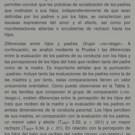
permiten concluir que las prácticas de socialización de los padres
que maltratan a sus hijos, independientemente de que sean
definidas por los padres o por los hijos, se caracterizan por
escasas expresiones del amor y el afecto, así como por
manifestaciones abiertas o encubiertas de rechazo hacia los
hijos.
Diferencias entre hijos y padres. Grupo «no-riesgo»
. A
continuación, se analizó mediante la Prueba t las diferencias
entre la evaluación de los padres de su conducta con los hijos y
las percepciones de los hijos del trato que reciben tanto del padre
como de la madre. Es importante señalar que la puntuación
«padres» incluye tanto las evaluaciones de los padres como la de
las madres y, por tanto, estas comparaciones tienen un valor
únicamente orientativo. Como puede observarse en la Tabla 3,
en las familias que componen el grupo de comparación («no-
riesgo»), existen diferencias entre la percepción de los hijos del
trato que reciben de la madre y la evaluación de los padres en
ambas dimensiones de la conducta parental. Los hijos perciben
de sus madres, en comparación con la evaluación de los padres,
un menor calor y afecto (T
= 3.52, p < .001) y un mayor
342
rechazo (T
= 3.34, p < .01). En relación con la percepción de
342
los hijos del trato que reciben del padre (grupo «no-riesgo»), se