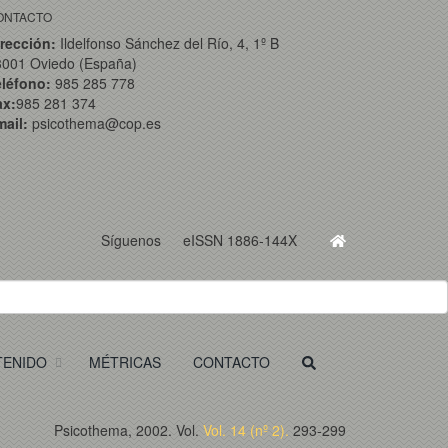
ONTACTO
rección:
Ildelfonso Sánchez del Río, 4, 1º B
3001 Oviedo (España)
eléfono:
985 285 778
ax:
985 281 374
ail:
psicothema@cop.es
Síguenos
eISSN 1886-144X
TENIDO
MÉTRICAS
CONTACTO
Psicothema, 2002. Vol.
Vol. 14 (nº 2).
293-299