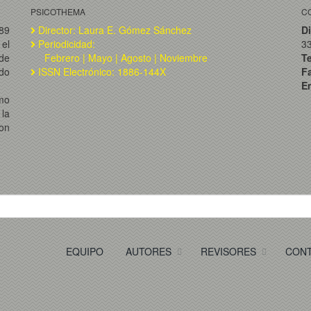
PSICOTHEMA
C
989
Director: Laura E. Gómez Sánchez
Di
el
Periodicidad:
3
de
Febrero | Mayo | Agosto | Noviembre
T
ado
ISSN Electrónico: 1886-144X
F
Em
omo
la
on
EQUIPO
AUTORES
REVISORES
CON