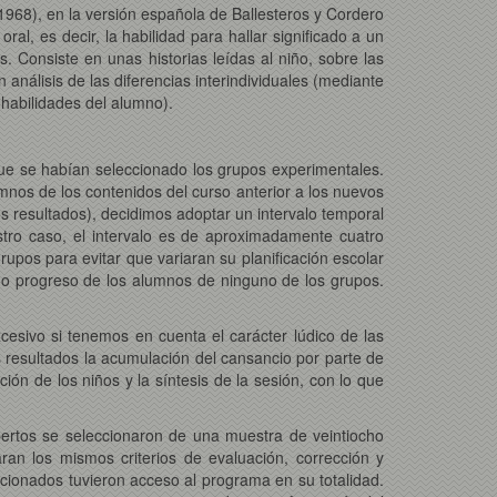
968), en la versión española de Ballesteros y Cordero
l, es decir, la habilidad para hallar significado a un
. Consiste en unas historias leídas al niño, sobre las
análisis de las diferencias interindividuales (mediante
 habilidades del alumno).
que se habían seleccionado los grupos experimentales.
umnos de los contenidos del curso anterior a los nuevos
os resultados), decidimos adoptar un intervalo temporal
tro caso, el intervalo es de aproximadamente cuatro
pos para evitar que variaran su planificación escolar
o o progreso de los alumnos de ninguno de los grupos.
cesivo si tenemos en cuenta el carácter lúdico de las
os resultados la acumulación del cansancio por parte de
ción de los niños y la síntesis de la sesión, con lo que
ertos se seleccionaron de una muestra de veintiocho
zaran los mismos criterios de evaluación, corrección y
eccionados tuvieron acceso al programa en su totalidad.