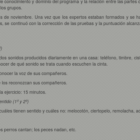
de conocimiento y dominio del programa y la relación entre las partes
los grupos.
les de noviembre. Una vez que los expertos estaban formados y se ha
, se continuó con la corrección de las pruebas y la puntuación alcanz
º)
dos sonidos producidos diariamente en una casa: teléfono, timbre, cist
onocer de qué sonido se trata cuando escuchen la cinta.
econocer la voz de sus compañeros.
ue los reconozcan sus compañeros.
a ejercicio: 15 minutos.
entido (1º y 2º)
 cuáles tienen sentido y cuáles no: melocotón, ciertopelo, remolacha, ac
los perros cantan; los peces nadan, etc.