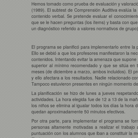
Hemos tomado como prueba de evaluación y valoración 
(1989). El subtest de Comprensión Auditiva evalúa la 
contenido verbal. Se pretende evaluar el conocimiento
que se le hacen preguntas (los ítems) y basta con que 
un diagnóstico referido a valores normativos de grupo)
El programa se planificó para implementarlo entre la
Ello se debió a que los profesores manifestaron la nec
contenidos. Intentando evitar la amenaza que supone a 
superior al mínimo recomendado y que se sitúa en t
meses (de diciembre a marzo, ambos incluidos). El pr
y ello afectara a los resultados. Nadie relacionado 
Tampoco estuvieron presentes en ningún momento de 
La planificación se hizo de lunes a jueves respetand
actividades. La hora elegida fue de 12 a 13 de la maña
los niños se elimina al igualar todos los días la hora 
quedan aproximadamente 50 minutos efectivos.
Por otra parte, para implementar el programa se fo
personas altamente motivadas a realizar el trabajo a 
puntuación con los alumnos que iban a constituir la mu