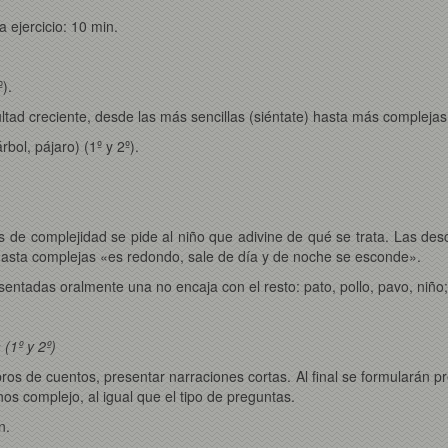
a ejercicio: 10 min.
º).
ultad creciente, desde las más sencillas (siéntate) hasta más complejas (c
bol, pájaro) (1º y 2º).
es de complejidad se pide al niño que adivine de qué se trata. Las de
hasta complejas «es redondo, sale de día y de noche se esconde».
esentadas oralmente una no encaja con el resto: pato, pollo, pavo, niñ
(1º y 2º)
ibros de cuentos, presentar narraciones cortas. Al final se formularán 
os complejo, al igual que el tipo de preguntas.
n.