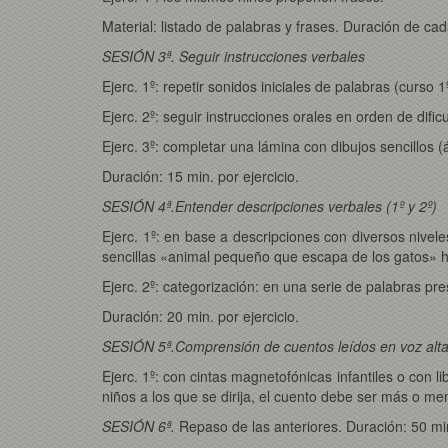
Material: listado de palabras y frases. Duración de cad
SESIÓN 3ª.
Seguir instrucciones verbales
Ejerc. 1º: repetir sonidos iniciales de palabras (curso 1
Ejerc. 2º: seguir instrucciones orales en orden de dific
Ejerc. 3º: completar una lámina con dibujos sencillos (ár
Duración: 15 min. por ejercicio.
SESIÓN 4ª.
Entender descripciones verbales (1º y 2º)
Ejerc. 1º: en base a descripciones con diversos nivel
sencillas «animal pequeño que escapa de los gatos» 
Ejerc. 2º: categorización: en una serie de palabras pr
Duración: 20 min. por ejercicio.
SESIÓN 5ª.
Comprensión de cuentos leídos en voz alta 
Ejerc. 1º: con cintas magnetofónicas infantiles o con l
niños a los que se dirija, el cuento debe ser más o men
SESIÓN 6ª.
Repaso de las anteriores. Duración: 50 mi