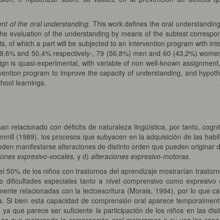
nt of the oral understanding.
This work defines the oral understandin
the evaluation of the understanding by means of the subtest correspondin
dents, of which a part will be subjected to an intervention program with 
 -49,6% and 50,4% respectively-, 79 (56,8%) men and 60 (43,2%) women
ign is quasi-experimental, with variable of non well-known assignment,
rvention program to improve the capacity of understanding, and hypotheti
chool learnings.
 relacionado con déficits de naturaleza lingüística, por tanto, cognit
mmill (1989), los procesos que subyacen en la adquisición de las habil
den manifestarse alteraciones de distinto orden que pueden originar di
iones expresivo-vocales,
y d)
alteraciones expresivo-motoras
.
el 50% de los niños con trastornos del aprendizaje mostrarían trastorn
o dificultades especiales tanto a nivel comprensivo como expresivo 
te relacionadas con la lectoescritura (Morais, 1994), por lo que cab
a. Si bien esta capacidad de comprensión oral aparece temporalment
ya que parece ser suficiente la participación de los niños en las disti
a es que mejorando la comprensión oral mejoramos a su vez las capac