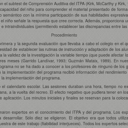
el subtest de Comprensión Auditiva del ITPA (Kirk, McCarthy y Kirk, 1
capacidad del niño para comprender el material presentado de forma ora
 semántico con la mínima participación de sus habilidades expresivas
el niño señale la respuesta que cree correcta. Además, proporciona un 
 e intraindividuales (permitiendo establecer las discrepancias entre las
Procedimiento
 primera y la segunda evaluación que llevaba a cabo el colegio en el 
esidad de establecer las rutinas de instrucción y adaptación de los al
la validez de la investigación la variable tiempo (que puede afectar l
res meses (Garrido Landívar, 1993; Guzmán Mataix, 1989). En nues
ograma no se ha dado a conocer a los profesores de ninguno de los gru
con la implementación del programa recibió información del rendimient
la implementación del programa.
o el calendario escolar. Las sesiones duraban una hora, tiempo no ex
na, a la vuelta del recreo. El efecto negativo que pudiera tener en l
de aplicación. Los minutos iniciales y finales se reservan para la coloca
rmaron expertos en el conocimiento del ITPA y del programa. Los exp
desarrollar. Sólo diez se eligieron. El objetivo era que todos utili
estra de este trabajo (fiabilidad interjueces). Todos los expertos sel