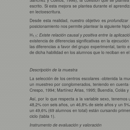
escrito. Si esta mejora se plantea durante el aprendi
en lectoescritura.
Desde esta realidad, nuestro objetivo es
profundizar
posicionamiento nos permite plantear la siguiente hipó
H
:
Existe relación causal y positiva entre la aplicac
1.1
existencia de diferencias significativas en la ejecució
las diferencias a favor del grupo experimental, tanto
de dicha habilidad en los alumnos que lo reciban en e
Descripción de la muestra
La selección de los centros escolares -obtenida la mue
un muestreo por conglomerados, teniendo en cuenta q
Crespo, 1994; Martínez Arias, 1995; Buendía, Colás y 
Así, por lo que respecta a la variable sexo, tenemo
48,2% con seis años, un 46,8% de siete años y un 5% 
un 49,6% (69 alumnos en total) están cursando primer
ciclo (tabla 1).
Instrumento de evaluación y valoración