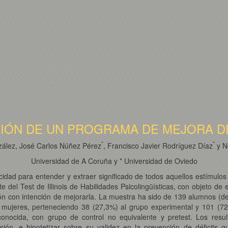
CIÓN DE UN PROGRAMA DE MEJORA D
*
*
ález, José Carlos Núñez Pérez
, Francisco Javier Rodríguez Díaz
y N
Universidad de A Coruña y * Universidad de Oviedo
cidad para entender y extraer significado de todos aquellos estímulo
del Test de Illinois de Habilidades Psicolingüísticas, con objeto de es
ón con intención de mejorarla. La muestra ha sido de 139 alumnos (de
ujeres, perteneciendo 38 (27,3%) al grupo experimental y 101 (72,7%
conocida, con grupo de control no equivalente y pretest. Los resul
ión, e hipotetizar sobre su validez en la prevención de déficits qu