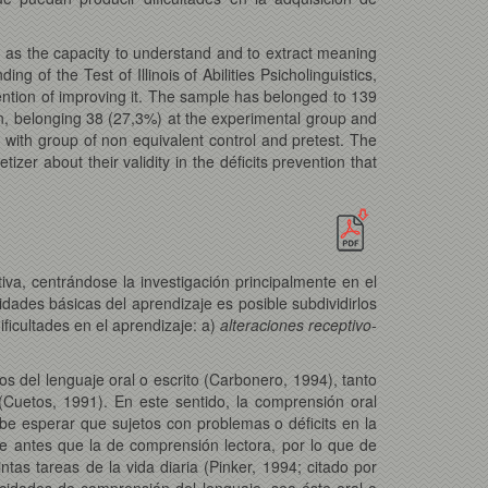
g as the capacity to understand and to extract meaning
g of the Test of Illinois of Abilities Psicholinguistics,
intention of improving it. The sample has belonged to 139
, belonging 38 (27,3%) at the experimental group and
 with group of non equivalent control and pretest. The
zer about their validity in the déficits prevention that
iva, centrándose la investigación principalmente en el
idades básicas del aprendizaje es posible subdividirlos
ficultades en el aprendizaje: a)
alteraciones receptivo-
os del lenguaje oral o escrito (Carbonero, 1994), tanto
(Cuetos, 1991). En este sentido, la comprensión oral
e esperar que sujetos con problemas o déficits en la
e antes que la de comprensión lectora, por lo que de
ntas tareas de la vida diaria (Pinker, 1994; citado por
idades de comprensión del lenguaje, sea éste oral o