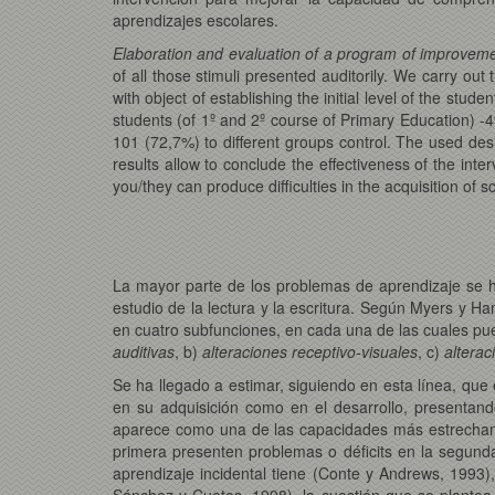
aprendizajes escolares.
Elaboration and evaluation of a program of improveme
of all those stimuli presented auditorily. We carry out 
with object of establishing the initial level of the stu
students (of 1º and 2º course of Primary Education)
101 (72,7%) to different groups control. The used des
results allow to conclude the effectiveness of the inte
you/they can produce difficulties in the acquisition of s
La mayor parte de los problemas de aprendizaje se han
estudio de la lectura y la escritura. Según Myers y Ha
en cuatro subfunciones, en cada una de las cuales pue
auditivas
, b)
alteraciones receptivo-visuales
, c)
alterac
Se ha llegado a estimar, siguiendo en esta línea, que 
en su adquisición como en el desarrollo, presentand
aparece como una de las capacidades más estrechamen
primera presenten problemas o déficits en la segund
aprendizaje incidental tiene (Conte y Andrews, 1993), 
Sánchez y Cuetos, 1998), la cuestión que se plante