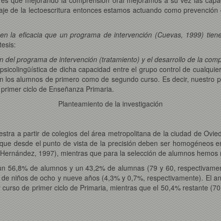
zaje de la lectoescritura entonces estamos actuando como prevención 
 en la eficacia que un programa de intervención (Cuevas, 1999) tie
tesis:
ión del programa de intervención (tratamiento) y el desarrollo de la com
n psicolingüística de dicha capacidad entre el grupo control de cualquie
 en los alumnos de primero como de segundo curso. Es decir, nuestro p
l primer ciclo de Enseñanza Primaria.
Planteamiento de la investigación
stra a partir de colegios del área metropolitana de la ciudad de Ovie
ue desde el punto de vista de la precisión deben ser homogéneos en
Hernández, 1997), mientras que para la selección de alumnos hemos re
s un 56,8% de alumnos y un 43,2% de alumnas (79 y 60, respectivamen
de niños de ocho y nueve años (4,3% y 0,7%, respectivamente). El an
 curso de primer ciclo de Primaria, mientras que el 50,4% restante (