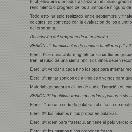
El objetivo era que todos alcanzaran el mismo grado 
rendimiento o progreso de los alumnos de ninguno de 
Todo esto ha sido realizado entre septiembre y fina
colegios, se comenzó con la evaluación de los alumnos
del programa.
Descripción del programa de intervención
SESIÓN 1ª.
Identificación de sonidos familiares (1º y 2
Ejerc. 1º: en una cinta magnetofónica se tienen graba
tren, el ruido de una sierra, etc. Los niños deben rec
Ejerc. 2º: vendar a cada niño los ojos para intentar r
Ejerc. 3º: imitar sonidos de animales diversos para q
Material: grabadora y cintas de audio. Duración de cad
SESIÓN 2ª.
Identificar frases absurdas y palabras sin s
Ejerc. 1º: de una serie de palabras el niño ha de decir
Ejerc. 2º: los mismos niños proponen palabras.
Ejerc. 3º: ídem para frases: Juan tiene el pelo verde; 
Ejerc. 4º: los mismos niños proponen frases.