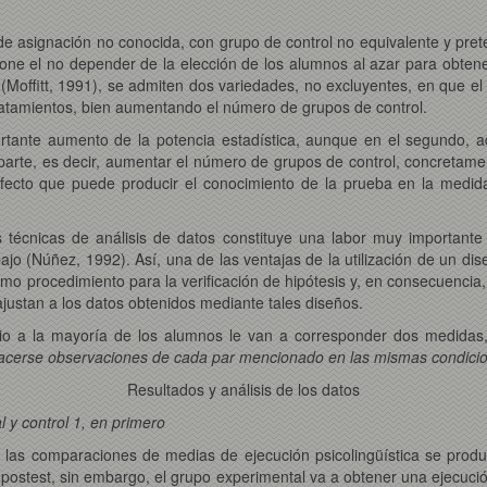
e asignación no conocida, con grupo de control no equivalente y prete
pone el no depender de la elección de los alumnos al azar para obtene
(Moffitt, 1991), se admiten dos variedades, no excluyentes, en que el
atamientos, bien aumentando el número de grupos de control.
rtante aumento de la potencia estadística, aunque en el segundo, 
parte, es decir, aumentar el número de grupos de control, concretame
 efecto que puede producir el conocimiento de la prueba en la medida
as técnicas de análisis de datos constituye una labor muy important
ajo (Núñez, 1992). Así, una de las ventajas de la utilización de un dis
mo procedimiento para la verificación de hipótesis y, en consecuencia,
ajustan a los datos obtenidos mediante tales diseños.
o a la mayoría de los alumnos le van a corresponder dos medidas, 
cerse observaciones de cada par mencionado en las mismas condicione
Resultados y análisis de los datos
l y control 1, en primero
 las comparaciones de medias de ejecución psicolingüística se produ
 postest, sin embargo, el grupo experimental va a obtener una ejecución