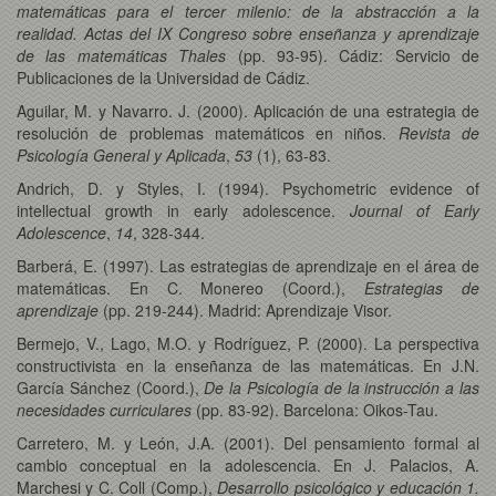
matemáticas para el tercer milenio: de la abstracción a la
realidad. Actas del IX Congreso sobre enseñanza y aprendizaje
de las matemáticas Thales
(pp. 93-95). Cádiz: Servicio de
Publicaciones de la Universidad de Cádiz.
Aguilar, M. y Navarro. J. (2000). Aplicación de una estrategia de
resolución de problemas matemáticos en niños.
Revista de
Psicología General y Aplicada
,
53
(1), 63-83.
Andrich, D. y Styles, I. (1994). Psychometric evidence of
intellectual growth in early adolescence.
Journal of Early
Adolescence
,
14
, 328-344.
Barberá, E. (1997). Las estrategias de aprendizaje en el área de
matemáticas. En C. Monereo (Coord.),
Estrategias de
aprendizaje
(pp. 219-244). Madrid: Aprendizaje Visor.
Bermejo, V., Lago, M.O. y Rodríguez, P. (2000). La perspectiva
constructivista en la enseñanza de las matemáticas. En J.N.
García Sánchez (Coord.),
De la Psicología de la instrucción a las
necesidades curriculares
(pp. 83-92). Barcelona: Oikos-Tau.
Carretero, M. y León, J.A. (2001). Del pensamiento formal al
cambio conceptual en la adolescencia. En J. Palacios, A.
Marchesi y C. Coll (Comp.),
Desarrollo psicológico y educación 1.