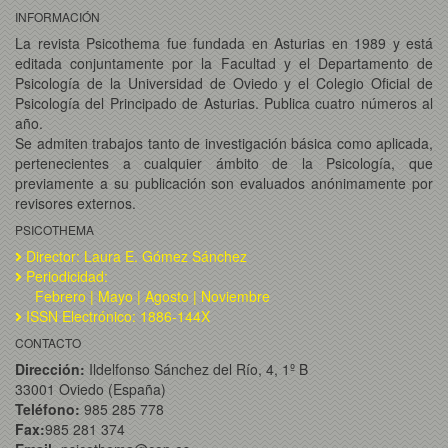
INFORMACIÓN
La revista Psicothema fue fundada en Asturias en 1989 y está
editada conjuntamente por la Facultad y el Departamento de
Psicología de la Universidad de Oviedo y el Colegio Oficial de
Psicología del Principado de Asturias. Publica cuatro números al
año.
Se admiten trabajos tanto de investigación básica como aplicada,
pertenecientes a cualquier ámbito de la Psicología, que
previamente a su publicación son evaluados anónimamente por
revisores externos.
PSICOTHEMA
Director: Laura E. Gómez Sánchez
Periodicidad:
Febrero | Mayo | Agosto | Noviembre
ISSN Electrónico: 1886-144X
CONTACTO
Dirección:
Ildelfonso Sánchez del Río, 4, 1º B
33001 Oviedo (España)
Teléfono:
985 285 778
Fax:
985 281 374