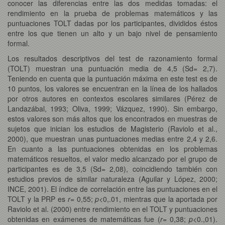
conocer las diferencias entre las dos medidas tomadas: el
rendimiento en la prueba de problemas matemáticos y las
puntuaciones TOLT dadas por los participantes, divididos éstos
entre los que tienen un alto y un bajo nivel de pensamiento
formal.
Los resultados descriptivos del test de razonamiento formal
(TOLT) muestran una puntuación media de 4,5 (Sd= 2,7).
Teniendo en cuenta que la puntuación máxima en este test es de
10 puntos, los valores se encuentran en la línea de los hallados
por otros autores en contextos escolares similares (Pérez de
Landazábal, 1993; Oliva, 1999; Vázquez, 1990). Sin embargo,
estos valores son más altos que los encontrados en muestras de
sujetos que inician los estudios de Magisterio (Raviolo et al.,
2000), que muestran unas puntuaciones medias entre 2,4 y 2,6.
En cuanto a las puntuaciones obtenidas en los problemas
matemáticos resueltos, el valor medio alcanzado por el grupo de
participantes es de 3,5 (Sd= 2,08), coincidiendo también con
estudios previos de similar naturaleza (Aguilar y López, 2000;
INCE, 2001). El índice de correlación entre las puntuaciones en el
TOLT y la PRP es
r
= 0,55;
p
<0,.01, mientras que la aportada por
Raviolo et al. (2000) entre rendimiento en el TOLT y puntuaciones
obtenidas en exámenes de matemáticas fue (
r
= 0,38;
p
<0.,01).