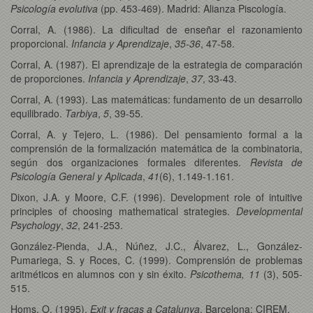
Psicología evolutiva
(pp. 453-469). Madrid: Alianza Piscología.
Corral, A. (1986). La dificultad de enseñar el razonamiento
proporcional.
Infancia y Aprendizaje
,
35-36
, 47-58.
Corral, A. (1987). El aprendizaje de la estrategia de comparación
de proporciones.
Infancia y Aprendizaje
,
37
, 33-43.
Corral, A. (1993). Las matemáticas: fundamento de un desarrollo
equilibrado.
Tarbiya
,
5
, 39-55.
Corral, A. y Tejero, L. (1986). Del pensamiento formal a la
comprensión de la formalización matemática de la combinatoria,
según dos organizaciones formales diferentes.
Revista de
Psicología General y Aplicada
,
41
(6), 1.149-1.161.
Dixon, J.A. y Moore, C.F. (1996). Development role of intuitive
principles of choosing mathematical strategies.
Developmental
Psychology
,
32
, 241-253.
González-Pienda, J.A., Núñez, J.C., Álvarez, L., González-
Pumariega, S. y Roces, C. (1999). Comprensión de problemas
aritméticos en alumnos con y sin éxito.
Psicothema, 11
(3), 505-
515.
Homs, O. (1995).
Exit y fracas a Catalunya
. Barcelona: CIREM.