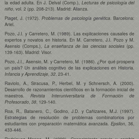
la edad adulta. En J. Delval (Comp.),
Lecturas de psicología del
niño
, vol. 2 (pp. 208-213). Madrid: Alianza.
Piaget, J. (1972).
Problemas de psicología genética
. Barcelona:
Ariel.
Pozo, J.I. y Carretero, M. (1989). Las explicaciones causales de
expertos y novatos en historia. En M. Carretero, J.I. Pozo y M.
Asensio (Comps.),
La enseñanza de las ciencias sociales
(pp.
139-163). Madrid: Visor.
Pozo, J.I., Asensio, M. y Carretero, M. (1986). ¿Por qué prospera
un país? Un análisis cognitivo de las explicaciones en Historia.
Infancia y Aprendizaje
,
32
, 23-41.
Raviolo, A., Siracusa, P., Herbel, M. y Schnersch, A. (2000).
Desarrollo de razonamientos científicos en la formación inicial de
maestros.
Revista Interuniversitaria de Formación de
Profesorado
,
38
, 129-140.
Roa, R., Batanero, C., Godino, J.D. y Cañizares, M.J. (1997).
Estrategias de resolución de problemas combinatorios por
estudiantes con preparación matemática avanzada.
Epsilon
, 36,
433-446.
Rodríguez Moneo, M. (1999).
Conocimiento previo y cambio