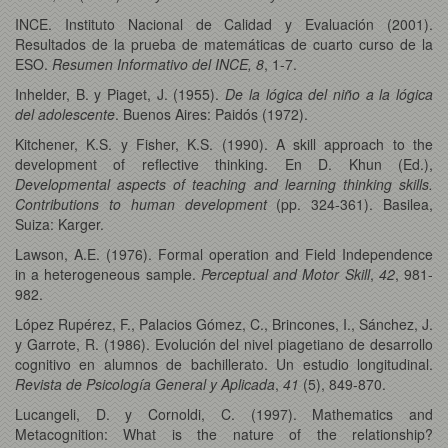
INCE. Instituto Nacional de Calidad y Evaluación (2001).
Resultados de la prueba de matemáticas de cuarto curso de la
ESO.
Resumen Informativo del INCE, 8
, 1-7.
Inhelder, B. y Piaget, J. (1955).
De la lógica del niño a la lógica
del adolescente
. Buenos Aires: Paidós (1972).
Kitchener, K.S. y Fisher, K.S. (1990). A skill approach to the
development of reflective thinking. En D. Khun (Ed.),
Developmental aspects of teaching and learning thinking skills.
Contributions to human development
(pp. 324-361). Basilea,
Suiza: Karger.
Lawson, A.E. (1976). Formal operation and Field Independence
in a heterogeneous sample.
Perceptual and Motor Skill
,
42
, 981-
982.
López Rupérez, F., Palacios Gómez, C., Brincones, I., Sánchez, J.
y Garrote, R. (1986). Evolución del nivel piagetiano de desarrollo
cognitivo en alumnos de bachillerato. Un estudio longitudinal.
Revista de Psicología General y Aplicada
,
41
(5), 849-870.
Lucangeli, D. y Cornoldi, C. (1997). Mathematics and
Metacognition: What is the nature of the relationship?