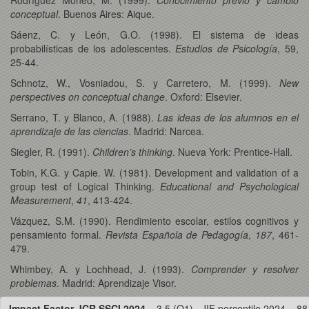
conceptual
. Buenos Aires: Aique.
Sáenz, C. y León, G.O. (1998). El sistema de ideas
probabilísticas de los adolescentes.
Estudios de Psicología
, 59,
25-44.
Schnotz, W., Vosniadou, S. y Carretero, M. (1999).
New
perspectives on conceptual change
. Oxford: Elsevier.
Serrano, T. y Blanco, A. (1988).
Las ideas de los alumnos en el
aprendizaje de las ciencias
. Madrid: Narcea.
Siegler, R. (1991).
Children’s thinking
. Nueva York: Prentice-Hall.
Tobin, K.G. y Capie. W. (1981). Development and validation of a
group test of Logical Thinking.
Educational and Psychological
Measurement
,
41
, 413-424.
Vázquez, S.M. (1990). Rendimiento escolar, estilos cognitivos y
pensamiento formal.
Revista Española de Pedagogía
,
187
, 461-
479.
Whimbey, A. y Lochhead, J. (1993).
Comprender y resolver
problemas
. Madrid: Aprendizaje Visor.
Impact Factor JCR SSCI 2024
= 3.5 (Q1) · JIF percentile 2024 = 88