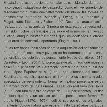
El estadio de las operaciones formales es considerado, dentro de
la concepción piagetiana del desarrollo, como el nivel superior del
razonamiento humano cualitativamente distinto de las formas de
pensamiento anteriores (Andrich y Styles, 1994; Inhelder y
Piaget, 1955; Kitchener y Fisher, 1990). Desde la caracterización
realizada por la Escuela de Ginebra de esta etapa del desarrollo
han sido muchos los trabajos que sobre el mismo se han llevado
a cabo, aunque bastantes menos que los dedicados a etapas
anteriores del desarrollo operatorio (Siegler, 1991).
En las revisiones realizadas sobre la adquisición del pensamiento
formal por adolescentes y jóvenes se ha determinado la escasa
generalidad de este tipo de pensamiento (véase Carretero, 1985;
Carretero y León, 2001). El porcentaje de alumnado que muestra
poseer un pensamiento claramente formal no supera el 50 por
100. López Rupérez et al. (1986), con alumnos del antiguo
Bachillerato, muestra que sólo el 11% de ellos alcanza niveles
adecuados de pensamiento formal; el máximo porcentaje se da
en tercero (50% de los alumnos). El estudio realizado por Homs
(1995), con una muestra de cerca de 3.000 participantes, verifica
también que hay un escaso uso del pensamiento formal. El
propio Piaget (1970, 1972) modificó sus posiciones originales,
manteniendo que habría que esperar hasta los 20 años para que