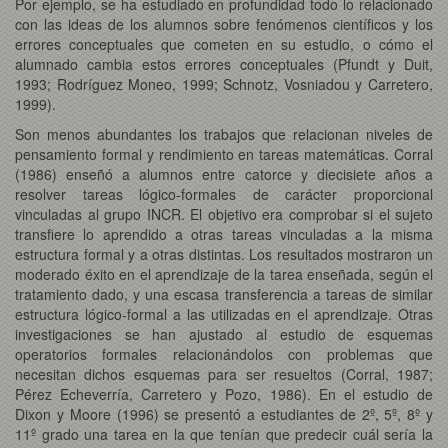
Por ejemplo, se ha estudiado en profundidad todo lo relacionado
con las ideas de los alumnos sobre fenómenos científicos y los
errores conceptuales que cometen en su estudio, o cómo el
alumnado cambia estos errores conceptuales (Pfundt y Duit,
1993; Rodríguez Moneo, 1999; Schnotz, Vosniadou y Carretero,
1999).
Son menos abundantes los trabajos que relacionan niveles de
pensamiento formal y rendimiento en tareas matemáticas. Corral
(1986) enseñó a alumnos entre catorce y diecisiete años a
resolver tareas lógico-formales de carácter proporcional
vinculadas al grupo INCR. El objetivo era comprobar si el sujeto
transfiere lo aprendido a otras tareas vinculadas a la misma
estructura formal y a otras distintas. Los resultados mostraron un
moderado éxito en el aprendizaje de la tarea enseñada, según el
tratamiento dado, y una escasa transferencia a tareas de similar
estructura lógico-formal a las utilizadas en el aprendizaje. Otras
investigaciones se han ajustado al estudio de esquemas
operatorios formales relacionándolos con problemas que
necesitan dichos esquemas para ser resueltos (Corral, 1987;
Pérez Echeverría, Carretero y Pozo, 1986). En el estudio de
Dixon y Moore (1996) se presentó a estudiantes de 2º, 5º, 8º y
11º grado una tarea en la que tenían que predecir cuál sería la