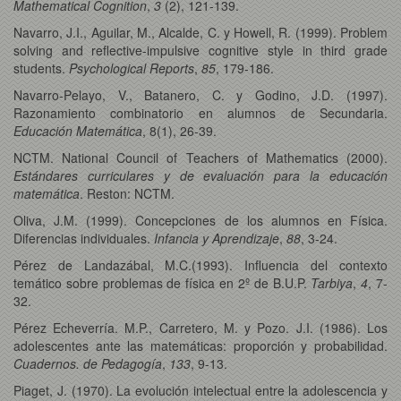
Mathematical Cognition
,
3
(2), 121-139.
Navarro, J.I., Aguilar, M., Alcalde, C. y Howell, R. (1999). Problem
solving and reflective-impulsive cognitive style in third grade
students.
Psychological Reports
,
85
, 179-186.
Navarro-Pelayo, V., Batanero, C. y Godino, J.D. (1997).
Razonamiento combinatorio en alumnos de Secundaria.
Educación Matemática
, 8(1), 26-39.
NCTM. National Council of Teachers of Mathematics (2000).
Estándares curriculares y de evaluación para la educación
matemática
. Reston: NCTM.
Oliva, J.M. (1999). Concepciones de los alumnos en Física.
Diferencias individuales.
Infancia y Aprendizaje
,
88
, 3-24.
Pérez de Landazábal, M.C.(1993). Influencia del contexto
temático sobre problemas de física en 2º de B.U.P.
Tarbiya
,
4
, 7-
32.
Pérez Echeverría. M.P., Carretero, M. y Pozo. J.I. (1986). Los
adolescentes ante las matemáticas: proporción y probabilidad.
Cuadernos. de Pedagogía
,
133
, 9-13.
Piaget, J. (1970). La evolución intelectual entre la adolescencia y