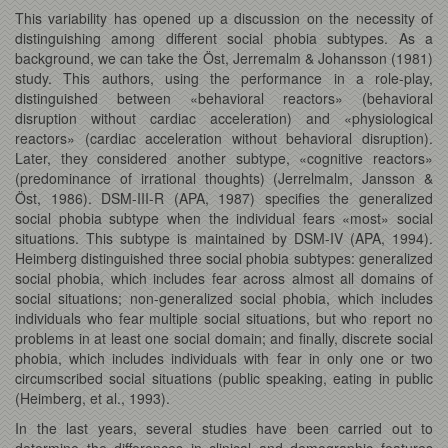
This variability has opened up a discussion on the necessity of
distinguishing among different social phobia subtypes. As a
background, we can take the Öst, Jerremalm & Johansson (1981)
study. This authors, using the performance in a role-play,
distinguished between «behavioral reactors» (behavioral
disruption without cardiac acceleration) and «physiological
reactors» (cardiac acceleration without behavioral disruption).
Later, they considered another subtype, «cognitive reactors»
(predominance of irrational thoughts) (Jerrelmalm, Jansson &
Öst, 1986). DSM-III-R (APA, 1987) specifies the generalized
social phobia subtype when the individual fears «most» social
situations. This subtype is maintained by DSM-IV (APA, 1994).
Heimberg distinguished three social phobia subtypes: generalized
social phobia, which includes fear across almost all domains of
social situations; non-generalized social phobia, which includes
individuals who fear multiple social situations, but who report no
problems in at least one social domain; and finally, discrete social
phobia, which includes individuals with fear in only one or two
circumscribed social situations (public speaking, eating in public
(Heimberg, et al., 1993).
In the last years, several studies have been carried out to
determine the differences in clinical and demographic features