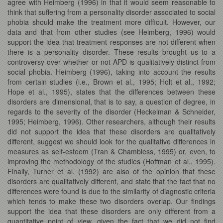
agree with Heimberg (1996) in that it would seem reasonable to
think that suffering from a personality disorder associated to social
phobia should make the treatment more difficult. However, our
data and that from other studies (see Heimberg, 1996) would
support the idea that treatment responses are not different when
there is a personality disorder. These results brought us to a
controversy over whether or not APD is qualitatively distinct from
social phobia. Heimberg (1996), taking into account the results
from certain studies (i.e., Brown et al., 1995; Holt et al., 1992;
Hope et al., 1995), states that the differences between these
disorders are dimensional, that is to say, a question of degree, in
regards to the severity of the disorder (Heckelman & Schneider,
1995; Heimberg, 1996). Other researchers, although their results
did not support the idea that these disorders are qualitatively
different, suggest we should look for the qualitative differences in
measures as self-esteem (Tran & Chambless, 1995) or, even, to
improving the methodology of the studies (Hoffman et al., 1995).
Finally, Turner et al. (1992) are also of the opinion that these
disorders are qualitatively different, and state that the fact that no
differences were found is due to the similarity of diagnostic criteria
which tends to make these two disorders overlap. Our findings
support the idea that these disorders are only different from a
quantitative point of view, given the fact that we did not find