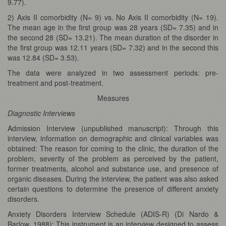
9.77).
2) Axis II comorbidity (N= 9) vs. No Axis II comorbidity (N= 19).
The mean age in the first group was 28 years (SD= 7.35) and in
the second 28 (SD= 13.21). The mean duration of the disorder in
the first group was 12.11 years (SD= 7.32) and in the second this
was 12.84 (SD= 3.53).
The data were analyzed in two assessment periods: pre-
treatment and post-treatment.
Measures
Diagnostic Interviews
Admission Interview (unpublished manuscript): Through this
interview, information on demographic and clinical variables was
obtained: The reason for coming to the clinic, the duration of the
problem, severity of the problem as perceived by the patient,
former treatments, alcohol and substance use, and presence of
organic diseases. During the interview, the patient was also asked
certain questions to determine the presence of different anxiety
disorders.
Anxiety Disorders Interview Schedule (ADIS-R)
(Di Nardo &
Barlow, 1988): This instrument is an interview designed to assess