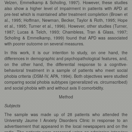
Velzen, Emmelkamp & Scholing, 1997). However, these studies
also show a higher level of impairment in patients with APD at
pre-test which is maintained after treatment completion (Brown et
al., 1995; Hoffman, Newman, Becker, Taylor & Roth, 1995; Hope
et al., 1995; Turner et al., 1996). However, other studies (Turner,
1987; Lucas & Telch, 1993; Chambless, Tran & Glass, 1997;
Scholing & Emmelkamp, 1999) found that APD was associated
with poorer outcome on several measures.
In this work, it is our intention to study, on one hand, the
differences in demographic and psychopathological features, and,
on the other hand, the differential response to a cognitive-
behavioral treatment in a sample of patients who meet social
phobia criteria (DSM-IV, APA, 1994). Both objectives were studied
comparing social phobia subtypes (generalized vs. circumscribed)
and social phobia with and without axis II comorbidity.
Method
Subjects
The sample was made up of 28 patients who attended the
University Jaume I Anxiety Disorders Clinic in response to an
advertisement that appeared in the local newspapers and on the
radio. The patients were assessed using an admission interview