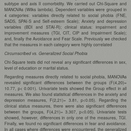
subtype and axis II comorbidity. We carried out Chi-Square and
MANOVAs (Wilks lambda). Dependent variables were grouped in
4 categories: variables directly related to social phobia (FNE,
SADS, SPAI-S and Self-esteem Scale); Anxiety and depression
variables (BDI and STAI-R); clinical status: impairment and
improvement measures (TGI, CIT, CIP and Impairment Scale);
and, finally the Avoidance and Fear Scale. Previously we checked
that the measures in each category were highly correlated
Circumscribed vs. Generalized Social Phobia
Chi-Square tests did not reveal any significant differences in sex,
level of education or marital status.
Regarding measures directly related to social phobia, MANOVAs
revealed significant differences between the groups (F(4,20)=
10.77, p< 0.001). Univariate tests showed the Group effect in all
measures. We also found statistical differences in the anxiety and
depression measures, F(2,21)= 3.81, p<0.05). Regarding the
clinical status measures, there were also significant differences
between the groups, F(4,21)= 3.307, p<0.05). Univariate tests
showed, however, differences in only one of the measures, TGI.
Finally, we found no significant differences in fear and avoidance.
In all cases where differences were encountered, the generalized