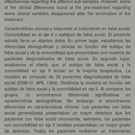
effectiveness regarding the different sub-samples. However, some
of the clinical differences found at the pre-treatment regarding
some clinical variables disappeared after the termination of the
treatment.
Características clínicas y respuesta al tratamiento en fobia social:
Comorbilidad en el eje II y subtipos de fobia social
. El presente
estudio tiene un objetivo doble. En primer lugar, estudiamos las
diferencias demográficas y clínicas en función del subtipo de
fobia social y de la comorbilidad que presentaban una muestra de
pacientes diagnosticados de fobia social. En segundo lugar,
analizamos el efecto que el subtipo de fobia social y la
comorbilidad en eje II tenían en la mejoría terapéutica. La
muestra se compuso de 28 pacientes diagnosticados de fobia
social (DSM-IV, APA, 1994). Dividimos la muestra en función del
subtipo de fobia social y la comorbilidad en eje II. Al comparar los
grupos, no encontramos diferencias significativas en
características demográficas. Sin embargo, sí encontramos
diferencias en características clínicas: Los pacientes con fobia
social generalizada presentaban un mayor deterioro que los
pacientes con fobia social circunscrita; asimismo, los pacientes
con comorbilidad en eje II también presentaban un mayor grado
de deterioro. Todos los pacientes recibieron un tratamiento