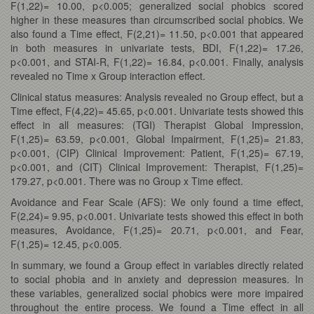
F(1,22)= 10.00, p<0.005; generalized social phobics scored
higher in these measures than circumscribed social phobics. We
also found a Time effect, F(2,21)= 11.50, p<0.001 that appeared
in both measures in univariate tests, BDI, F(1,22)= 17.26,
p<0.001, and STAI-R, F(1,22)= 16.84, p<0.001. Finally, analysis
revealed no Time x Group interaction effect.
Clinical status measures: Analysis revealed no Group effect, but a
Time effect, F(4,22)= 45.65, p<0.001. Univariate tests showed this
effect in all measures: (TGI) Therapist Global Impression,
F(1,25)= 63.59, p<0.001, Global Impairment, F(1,25)= 21.83,
p<0.001, (CIP) Clinical Improvement: Patient, F(1,25)= 67.19,
p<0.001, and (CIT) Clinical Improvement: Therapist, F(1,25)=
179.27, p<0.001. There was no Group x Time effect.
Avoidance and Fear Scale (AFS): We only found a time effect,
F(2,24)= 9.95, p<0.001. Univariate tests showed this effect in both
measures, Avoidance, F(1,25)= 20.71, p<0.001, and Fear,
F(1,25)= 12.45, p<0.005.
In summary, we found a Group effect in variables directly related
to social phobia and in anxiety and depression measures. In
these variables, generalized social phobics were more impaired
throughout the entire process. We found a Time effect in all