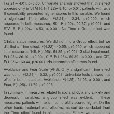
F(2,21)= 4.01, p<0.05. Univariate analysis showed that this effect
appears only in STAI-R, F(1,22)= 8.40, p<0.01; patients with axis
II comorbidity presented higher scores in this variable. We found
a significant Time effect, F(2,21)= 12.34, p<0.000, which
appeared in both measures, BDI, F(1,22)= 22.37, p<0.001, and
STAI-R, F(1,22)= 14.53, p<0.001. No Time x Group effect was
found.
Clinical status measures: We did not find a Group effect, but we
did find a Time effect, F(4,22)= 40.55, p<0.000, which appeared
in all measures, TGI, F(1,25)= 54.85, p<0.001, Global impairment,
F(1,25)= 26.10, p<0.001, CIP, F(1,25)= 59.39, p<0.001, and CIT,
F(1,25)= 160.44, p<0.001. No interaction effect was found.
Avoidance and Fear Scale (AFS). Only a significant Time effect
was found, F(2,24)= 10.32, p<0.001. Univariate tests showed this
effect in both measures, Avoidance, F(1,25)= 21.23, p<0.001, and
Fear, F(1,25)= 11.79, p<0.005.
In summary, in measures related to social phobia and anxiety and
depression variables, a group effect was evident. In these
measures, patients with axis II comorbidity scored higher. On the
other hand, treatment was effective, as can be concluded from
the Time effect found in all measures. Finally, we found only