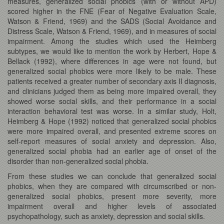
measures, generalized social phobics (with or without APD)
scored higher in the FNE (Fear of Negative Evaluation Scale,
Watson & Friend, 1969) and the SADS (Social Avoidance and
Distress Scale, Watson & Friend, 1969), and in measures of social
impairment. Among the studies which used the Heimberg
subtypes, we would like to mention the work by Herbert, Hope &
Bellack (1992), where differences in age were not found, but
generalized social phobics were more likely to be male. These
patients received a greater number of secondary axis II diagnosis,
and clinicians judged them as being more impaired overall, they
showed worse social skills, and their performance in a social
interaction behavioral test was worse. In a similar study, Holt,
Heimberg & Hope (1992) noticed that generalized social phobics
were more impaired overall, and presented extreme scores on
self-report measures of social anxiety and depression. Also,
generalized social phobia had an earlier age of onset of the
disorder than non-generalized social phobia.
From these studies we can conclude that generalized social
phobics, when they are compared with circumscribed or non-
generalized social phobics, present more severity, more
impairment overall and higher levels of associated
psychopathology, such as anxiety, depression and social skills.