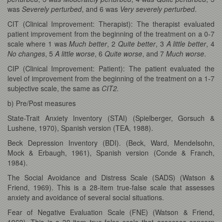
was
Severely perturbed
, and 6 was
Very severely perturbed
.
CIT (Clinical Improvement: Therapist): The therapist evaluated
patient improvement from the beginning of the treatment on a 0-7
scale where 1 was
Much better
, 2
Quite better
, 3
A little better
, 4
No changes
, 5
A little worse
, 6
Quite worse
, and 7
Much worse
.
CIP (Clinical Improvement: Patient): The patient evaluated the
level of improvement from the beginning of the treatment on a 1-7
subjective scale, the same as
CIT2.
b) Pre/Post measures
State-Trait Anxiety Inventory (STAI) (Spielberger, Gorsuch &
Lushene, 1970), Spanish version (TEA, 1988).
Beck Depression Inventory (BDI). (Beck, Ward, Mendelsohn,
Mock & Erbaugh, 1961), Spanish version (Conde & Franch,
1984).
The Social Avoidance and Distress Scale (SADS) (Watson &
Friend, 1969). This is a 28-item true-false scale that assesses
anxiety and avoidance of several social situations.
Fear of Negative Evaluation Scale (FNE) (Watson & Friend,
1969). This is a 30-item true-false scale that assesses concern