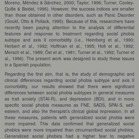
Moreno, Méndez & Sánchez, 2000; Taylor, 1996; Turner, Cooley-
Quille & Beidel, 1996). However, the success indices are smaller
than those obtained in other disorders, such as Panic Disorder
(Gould, Otto & Pollack, 1995). Because of this, researchers have
recently been paying attention to the analysis of differential
features and response to treatment regarding social phobia
subtype and axis II comorbidity (i.e., Heimberg et al., 1990;
Herbert et al., 1992; Hoffman et al., 1995; Holt et al., 1992;
Mersch et al., 1989; Öst et al., 1981; Turner et al., 1992; Turner et
al., 1996). The present work was designed to study these issues
in a Spanish population.
Regarding the first aim, that is, the study of demographic and
clinical differences regarding social phobia subtype and axis II
comorbidity, our results showed that there were significant
differences between social phobia subtypes in general measures
as trait anxiety (STAI-R), and depression (BDI), and in more
specific social phobia measures as FNE, SADS, SPAI-S, self-
esteem, and also the therapist’s clinical global impression. In all
these measures, patients with generalized social phobia were
more impaired. This data confirmed that generalized social
phobics were more impaired than circumscribed social phobics,
Generalized social phobics had a higher fear to negative