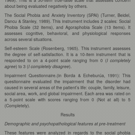
about being evaluated negatively by others.
The Social Phobia and Anxiety Inventory (SPAI) (Turner, Beidel,
Dancu & Stanley, 1989). This instrument includes 2 scales: Social
Phobia Scale (32 items), and Agoraphobia Scale (13 items). It
assesses cognitive, behavioral, and physiological responses
across several situations.
Self-esteem Scale (Rosenberg, 1965).
This instrument assesses
the degree of self-satisfaction. It is a 10-item instrument that is
responded to on a 4-point scale ranging from 0 (
I completely
agree
) to 3 (
I completely disagree
).
Impairment Questionnaire.(in Borda & Echeburúa, 1991): This
questionnaire evaluated the impairment that the disorder had
caused in several areas of the patient’s life: couple, family, leisure,
social area, work, and global impairment. Each area was rated on
a 5-point scale with scores ranging from 0 (Not at all) to 5
(Completely).
Results
Demographic and psychopathological features at pre-treatment
These features were analyzed in regards to the social phobia