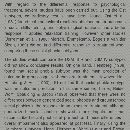
With regard to the differential response to psychological
treatment, several studies have been carried out. Using the Öst
subtypes, contradictory results have been found. Öst et al.,
(1981) found that «behavioral reactors» obtained better outcomes
in social skills training, and «physiological reactors» had a better
response in applied relaxation training. However, other studies
(Jerrelman et al., 1986; Mersch, Emmelkamp, Bögels & van der
Sleen, 1989) did not find differential response to treatment when
comparing these social phobia subtypes.
The studies which compare the DSM-III-R and DSM-IV subtypes
did not show conclusive results. On one hand, Heimberg (1986)
found that social phobia subtype was the main predictor of
outcome in group cognitive-behavioral treatment. However, Holt,
Heimberg & Holt (1990), did not find that social phobia subtype
was an outcome predictor. In this same sense, Turner, Beidel,
Wolff, Spaulding & Jacob (1996) observed that there were no
differences between generalized social phobics and circumscribed
social phobics in the response to an exposure treatment, although
generalized social phobia showed more impairment than
circumscribed social phobics at pre-test, and these differences in
overall impairment also appeared at post-test. Finally, using the
Heimberg subtypes, Hope, Herbert & White (1995) and Brown,