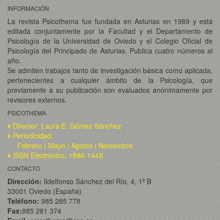
INFORMACIÓN
La revista Psicothema fue fundada en Asturias en 1989 y está
editada conjuntamente por la Facultad y el Departamento de
Psicología de la Universidad de Oviedo y el Colegio Oficial de
Psicología del Principado de Asturias. Publica cuatro números al
año.
Se admiten trabajos tanto de investigación básica como aplicada,
pertenecientes a cualquier ámbito de la Psicología, que
previamente a su publicación son evaluados anónimamente por
revisores externos.
PSICOTHEMA
Director: Laura E. Gómez Sánchez
Periodicidad:
Febrero | Mayo | Agosto | Noviembre
ISSN Electrónico: 1886-144X
CONTACTO
Dirección:
Ildelfonso Sánchez del Río, 4, 1º B
33001 Oviedo (España)
Teléfono:
985 285 778
Fax:
985 281 374