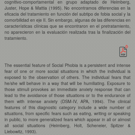
cognitivo-comportamental en grupo adaptado de Heimberg,
Juster, Hope & Mattia (1995). No encontramos diferencias en la
eficacia del tratamiento en función del subtipo de fobia social y la
comorbilidad en eje II. Sin embargo, algunas de las diferencias en
características clínicas que se encontraron en el pretratamiento,
no aparecieron en la evaluación realizada tras la finalización del
tratamiento.
The essential feature of Social Phobia is a persistent and intense
fear of one or more social situations in which the individual is
exposed to the observation of others. The individual fears that
he/she will behave in a way that will be humiliating. Exposure to
those stimuli provokes an immediate anxiety response that can
lead to the avoidance of those situations or to the endurance of
them with intense anxiety (DSM-IV, APA, 1994). The clinical
features of this diagnostic category include a wide number of
situations, from specific fears such as eating, writing or speaking
in public, to more generalized fears which appear in all or almost
all social situations (Heimberg, Holt, Scheneier, Spitzer &
Liebowitz, 1993).