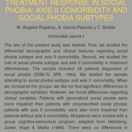
TREATMENT RESPONSE IN SOCIAL
PHOBIA: AXIS II COMORBIDITY AND
SOCIAL PHOBIA SUBTYPES
M. Ángeles Ruipérez, A. García-Palacios y C. Botella
Universitat Jaume I
The aim of the present study was twofold. First, we studied the
differential demographic and clinical features regarding social
phobia subtype and axis II comorbidity. Second, we studied the
role of social phobia subtype and axis II comorbidity in treatment
effectiveness. The sample included 28 patients diagnosed of
social phobia (DSM-IV, APA, 1994). We divided the sample
attending to social phobia subtype and axis II comorbidity. When
we compared the groups, we did not find significant differences in
demographic variables. However, we found differences regarding
clinical variables: Patients with generalized social phobia were
more impaired than patients with circumscribed social phobia;
patients with axis II comorbidity were also more impaired than
patients without axis II comorbidity. All patients were treated with a
group cognitive-behavioral program, adapted from Heimberg,
Juster, Hope & Mattia (1995). There were no differences in