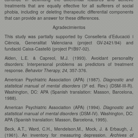
treatments that are equally effective for all sufferers of social
phobia, including or deleting therapeutic differential components
that can provide an answer for these differences.
Agradecimientos
This study was partially supported by Conselleria d’Educació i
Ciència, Generalitat Valenciana (project GV-2421/94) and
fundació Caixa-Castelló (project P1B97-02).
Alden, L.E. & Capreol, M.J. (1993). Avoidant personality
disorders: Interpersonal problems as predictors of treatment
response.
Behavior Therapy, 24,
357-376.
American Psychiatric Association (APA) (1987).
Diagnostic and
statistical manual of mental disorders
(3ª ed. Rev.) (DSM-III-R).
Washington, DC: APA (Spanish translation: Masson, Barcelona,
1988).
American Psychiatric Association (APA) (1994).
Diagnostic and
statistical manual of mental disorders
(DSM-IV). Washington, DC:
APA (Spanish translation: Masson, Barcelona, 1995).
Beck, A.T., Ward, C.H., Mendelson,M., Mock, J. & Erbaugh, J.
(1961). An inventory for measuring depression.
Archives of