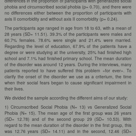
differences in the proportion of participants with generalized social
phobia and circumscribed social phobia (p= 0.70), and there were
no differences either between the proportion of participants with
axis II comorbidity and without axis II comorbidity (p= 0.24).
The participants age ranged in age from 18 to 63, with a mean of
28 years (SD= 11.51). 39.3% of the participants were males and
60.7% females. 78.6% were single and 21.4% were married.
Regarding the level of education, 67.9% of the patients have a
degree or were studying at the university, 25% had finished high
school and 7.1% had finished primary school. The mean duration
of the disorder was around 12 years. During the interviews, many
patients reported to have suffered this problem «for ever». To
clarify the onset of the disorder we use as a criterium, the time
when their social fears began to cause significant impairment in
their lives.
We divided the sample according the different aims of our study:
1) Circumscribed Social Phobia (N= 13) vs Generalized Social
Phobia (N= 15). The mean age of the first group was 26 years
(SD= 12.78) and of the second group 29 (SD= 10.53). With
regard to the mean duration of the disorder in the first group, this
was 12.76 years (SD= 14.11) and in the second, 12.46 (SD=