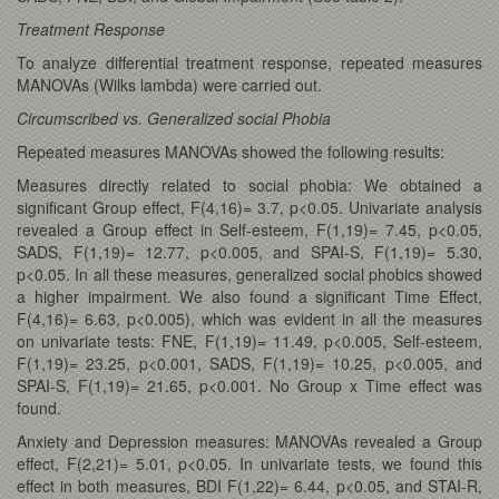
Treatment Response
To analyze differential treatment response, repeated measures
MANOVAs (Wilks lambda) were carried out.
Circumscribed vs. Generalized social Phobia
Repeated measures MANOVAs showed the following results:
Measures directly related to social phobia: We obtained a
significant Group effect, F(4,16)= 3.7, p<0.05. Univariate analysis
revealed a Group effect in Self-esteem, F(1,19)= 7.45, p<0.05,
SADS, F(1,19)= 12.77, p<0.005, and SPAI-S, F(1,19)= 5.30,
p<0.05. In all these measures, generalized social phobics showed
a higher impairment. We also found a significant Time Effect,
F(4,16)= 6.63, p<0.005), which was evident in all the measures
on univariate tests: FNE, F(1,19)= 11.49, p<0.005, Self-esteem,
F(1,19)= 23.25, p<0.001, SADS, F(1,19)= 10.25, p<0.005, and
SPAI-S, F(1,19)= 21.65, p<0.001. No Group x Time effect was
found.
Anxiety and Depression measures: MANOVAs revealed a Group
effect, F(2,21)= 5.01, p<0.05. In univariate tests, we found this
effect in both measures, BDI F(1,22)= 6.44, p<0.05, and STAI-R,