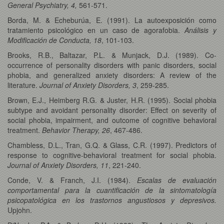
General Psychiatry, 4,
561-571.
Borda, M. & Echeburúa, E. (1991). La autoexposición como
tratamiento psicológico en un caso de agorafobia.
Análisis y
Modificación de Conducta, 18
, 101-103.
Brooks, R.B., Baltazar, P.L. & Munjack, D.J. (1989). Co-
occurrence of personality disorders with panic disorders, social
phobia, and generalized anxiety disorders: A review of the
literature.
Journal of Anxiety Disorders, 3
, 259-285.
Brown, E.J., Heimberg R.G. & Juster, H.R. (1995). Social phobia
subtype and avoidant personality disorder: Effect on severity of
social phobia, impairment, and outcome of cognitive behavioral
treatment.
Behavior Therapy, 26
, 467-486.
Chambless, D.L., Tran, G.Q. & Glass, C.R. (1997). Predictors of
response to cognitive-behavioral treatment for social phobia.
Journal of Anxiety Disorders, 11
, 221-240.
Conde, V. & Franch, J.I. (1984).
Escalas de evaluación
comportamental para la cuantificación de la sintomatología
psicopatológica en los trastornos angustiosos y depresivos.
Upjohn.