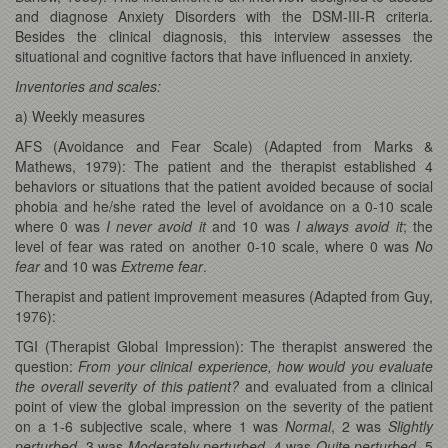
and diagnose Anxiety Disorders with the DSM-III-R criteria.
Besides the clinical diagnosis, this interview assesses the
situational and cognitive factors that have influenced in anxiety.
Inventories and scales:
a) Weekly measures
AFS (Avoidance and Fear Scale) (Adapted from Marks &
Mathews, 1979): The patient and the therapist established 4
behaviors or situations that the patient avoided because of social
phobia and he/she rated the level of avoidance on a 0-10 scale
where 0 was
I never avoid it
and 10 was
I always avoid it
; the
level of fear was rated on another 0-10 scale, where 0 was
No
fear
and 10 was
Extreme fear
.
Therapist and patient improvement measures (Adapted from Guy,
1976):
TGI (Therapist Global Impression):
The therapist answered the
question:
From your clinical experience, how would you evaluate
the overall severity of this patient?
and evaluated from a clinical
point of view the global impression on the severity of the patient
on a 1-6 subjective scale, where 1 was
Normal
, 2 was
Slightly
perturbed
, 3 was
Moderately perturbed
, 4 was
Quite perturbed
, 5