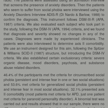
that screens the presence of anxiety disorders. Then the patients
who seem to suffer from social phobia were interviewed using the
Anxiety Disorders Interview ADIS-R (Di Nardo & Barlow, 1988) to
confirm the diagnosis. This instrument follows DSM-III-R (APA,
1987) criteria. We also evaluated each subject who took part in
the study, following the DSM-IV (APA, 1994) criteria, and we found
that diagnosis and severity showed no changes in any of the
cases. Diagnoses were made by experienced clinicians. The
patients were also interviewed to determine axis II comorbidity.
We use an instrument designed for this aim, following the Spitzer
& Williams SCID-II (1987) structure, but introducing the DSM-IV
criteria. We also established certain exclusionary criteria: severe
organic disease, mood disorders, psychosis, and substance
abuse related disorders.
46.4% of the participants met the criteria for circumscribed social
phobia (persistent and intense fear in one or two social situations)
and 53.6% met criteria for generalized social phobia (persistent
and intense fear in most social situations). 32.1% presented axis
II comorbidity (most patients met criteria for APD, just one patient
met criteria for paranoid personality disorder). A binomial test was
carried out and results showed that in our sample, there were no