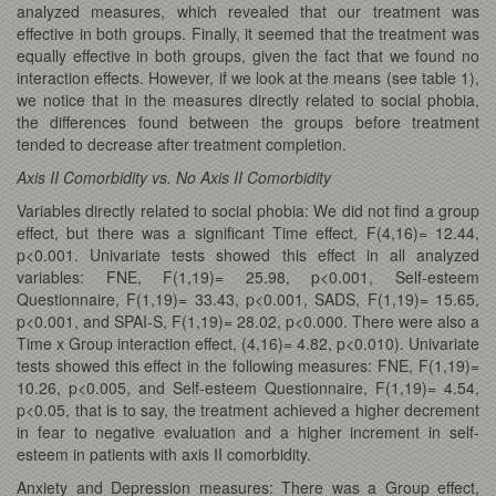
analyzed measures, which revealed that our treatment was
effective in both groups. Finally, it seemed that the treatment was
equally effective in both groups, given the fact that we found no
interaction effects. However, if we look at the means (see table 1),
we notice that in the measures directly related to social phobia,
the differences found between the groups before treatment
tended to decrease after treatment completion.
Axis II Comorbidity vs. No Axis II Comorbidity
Variables directly related to social phobia: We did not find a group
effect, but there was a significant Time effect, F(4,16)= 12.44,
p<0.001. Univariate tests showed this effect in all analyzed
variables: FNE, F(1,19)= 25.98, p<0.001, Self-esteem
Questionnaire, F(1,19)= 33.43, p<0.001, SADS, F(1,19)= 15.65,
p<0.001, and SPAI-S, F(1,19)= 28.02, p<0.000. There were also a
Time x Group interaction effect, (4,16)= 4.82, p<0.010). Univariate
tests showed this effect in the following measures: FNE, F(1,19)=
10.26, p<0.005, and Self-esteem Questionnaire, F(1,19)= 4.54,
p<0.05, that is to say, the treatment achieved a higher decrement
in fear to negative evaluation and a higher increment in self-
esteem in patients with axis II comorbidity.
Anxiety and Depression measures: There was a Group effect,