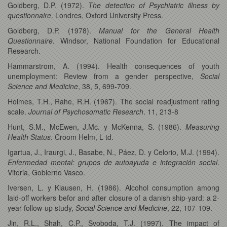
Goldberg, D.P. (1972).
The detection of Psychiatric illness by
questionnaire
.
Londres, Oxford University Press.
Goldberg, D.P. (1978).
Manual for the General Health
Questionnaire
. Windsor, National Foundation for Educational
Research.
Hammarstrom, A. (1994). Health consequences of youth
unemployment: Review from a gender perspective,
Social
Science and Medicine
, 38, 5, 699-709.
Holmes, T.H., Rahe, R.H. (1967). The social readjustment rating
scale.
Journal of Psychosomatic Research
. 11, 213-8
Hunt, S.M., McEwen, J.Mc. y McKenna, S. (1986).
Measuring
Health Status
. Croom Helm, L td.
Igartua, J., Iraurgi, J., Basabe, N., Páez, D. y Celorio, M.J. (1994).
Enfermedad mental: grupos de autoayuda e integración social
.
Vitoria, Gobierno Vasco.
Iversen, L. y Klausen, H. (1986). Alcohol consumption among
laid-off workers befor and after closure of a danish ship-yard: a 2-
year follow-up study,
Social Science and Medicine
, 22, 107-109.
Jin, R.L., Shah, C.P., Svoboda, T.J. (1997). The impact of