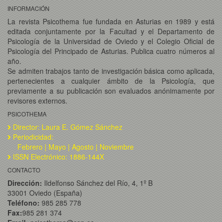
INFORMACIÓN
La revista Psicothema fue fundada en Asturias en 1989 y está
editada conjuntamente por la Facultad y el Departamento de
Psicología de la Universidad de Oviedo y el Colegio Oficial de
Psicología del Principado de Asturias. Publica cuatro números al
año.
Se admiten trabajos tanto de investigación básica como aplicada,
pertenecientes a cualquier ámbito de la Psicología, que
previamente a su publicación son evaluados anónimamente por
revisores externos.
PSICOTHEMA
Director: Laura E. Gómez Sánchez
Periodicidad:
Febrero | Mayo | Agosto | Noviembre
ISSN Electrónico: 1886-144X
CONTACTO
Dirección:
Ildelfonso Sánchez del Río, 4, 1º B
33001 Oviedo (España)
Teléfono:
985 285 778
Fax:
985 281 374