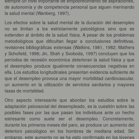
siempre un nivel importante de empobrecimiento de aspiraciones,
de autonomía y de competencia personal que siguen mermando
la salud mental (Wanberg, 1997).
Los efectos sobre la salud mental de la duración del desempleo
no se limitan a los estrictamente psicológicos sino que se
extienden al ámbito de la salud física. A pesar de los problemas
metodológicos que dificultan llegar a conclusiones definitivas,
revisiones bibliográficas extensas (Watkins, 1981, 1982; Mathers
y Schofield, 1998; Jin, Shah y Svoboda, 1997) concluyen que los
períodos de recesión económica deterioran la salud física y que
el desempleo produce igualmente consecuencias negativas en
ella. Los estudios longitudinales presentan evidencia suficiente de
que el desempleo provoca una mayor morbilidad cardiovascular,
un aumento en la utilización de servicios sanitarios y mayores
tasas de mortalidad.
Otro aspecto interesante que abordan los estudios sobre la
adaptación psicosocial del desempleado, es la cuestión sobre las
posibles fases por las que pasan los individuos ante un hecho
estresante como suele ser el desempleo. Concretamente,
durante los primeros meses del paro, se produce un aumento del
deterioro psicológico en los hombres de mediana edad. Sin
embargo, este aumento no se ha visto confirmado en los jóvenes