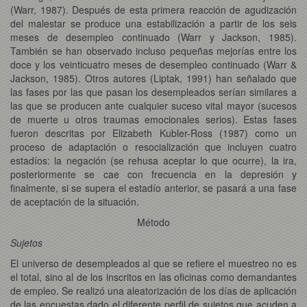
(Warr, 1987). Después de esta primera reacción de agudización
del malestar se produce una estabilización a partir de los seis
meses de desempleo continuado (Warr y Jackson, 1985).
También se han observado incluso pequeñas mejorías entre los
doce y los veinticuatro meses de desempleo continuado (Warr &
Jackson, 1985). Otros autores (Liptak, 1991) han señalado que
las fases por las que pasan los desempleados serían similares a
las que se producen ante cualquier suceso vital mayor (sucesos
de muerte u otros traumas emocionales serios). Estas fases
fueron descritas por Elizabeth Kubler-Ross (1987) como un
proceso de adaptación o resocialización que incluyen cuatro
estadíos: la negación (se rehusa aceptar lo que ocurre), la ira,
posteriormente se cae con frecuencia en la depresión y
finalmente, si se supera el estadío anterior, se pasará a una fase
de aceptación de la situación.
Método
Sujetos
El universo de desempleados al que se refiere el muestreo no es
el total, sino al de los inscritos en las oficinas como demandantes
de empleo. Se realizó una aleatorización de los días de aplicación
de las encuestas dado el diferente perfil de sujetos que acuden a