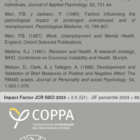
individuals.
Journal of Applied Psychology
, 82, 731-44.
Warr, P.B. y Jackson, P. (1985). Factors influencing the
psichological impact of prolonged unemployed and of
reemployment.
Psychological Medicine,
15, 795-807.
Warr, P.B. (1987).
Work, Unemployment and Mental Health
.
England, Oxford Scienced Publications.
Watkins, S.J. (1981).
Recesion and Health. A research strategy
.
WHO. Conference on Economic Instability and Health. Munich.
Watson, D., Clark, A. y Tellegen, A. (1988). Developement and
Validation of Brief Measures of Positive and Negative Affect: The
PANAS scales.
Journal of Personality and social Psychology
, 54,
1.063-1.070.
Impact Factor JCR SSCI 2024
= 3.5 (Q1) · JIF percentile 2024 = 88