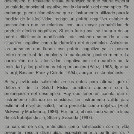
desempleo. El resultado resulta paradójico porque cabría esperar
un estado emocional negativo con la duración del desempleo. Sin
embargo, puede hipotetizarse que el instrumento utilizado para la
medida de la afectividad recoge un patrón cognitivo estable de
pensamiento que se relaciona con una mayor probabilidad de
producir afectos negativos. Si esto fuera así, se trataría de un
patrón difícilmente modificable aún estando sometido a una
situación negativa como la duración del desempleo. Asimismo,
las personas que tienen ese patrón cognitivo ya lo poseen
anteriormente al desempleo y lo mantendrán posteriormente. La
correlación de la afectividad negativa con el neuroticismo, la
ansiedad y los problemas interpersonales (Páez, 1993; Igartua,
Iraurgi, Basabe, Páez y Celorio, 1994), apoyaría esta hipótesis.
Sí hay evidencia suficiente en los datos para afirmar que el
deterioro de la Salud Física percibida aumenta con la
prolongación del desempleo. Hay que tener en cuenta que el
instrumento utilizado se considera un instrumento válido para
estimar el nivel de salud, tanto percibida como objetiva (Hunt,
McEwen y Mackenna, 1986). Por tanto, el resultado va en la línea
de los trabajos de Jin, Shah y Svoboda (1997).
La calidad de vida, entendida como satisfacción con la vida
presente, resulta disminuida, especialmente a partir de los 7