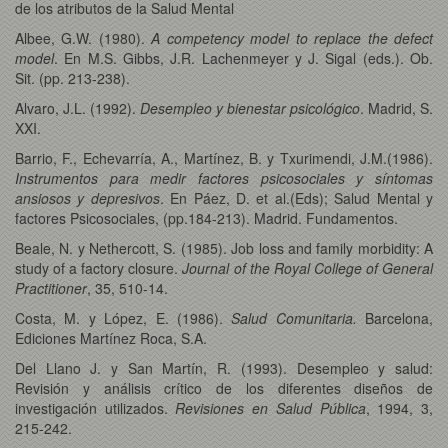
de los atributos de la Salud Mental
Albee, G.W. (1980).
A competency model to replace the defect
model
. En M.S. Gibbs, J.R. Lachenmeyer y J. Sigal (eds.). Ob.
Sit. (pp. 213-238).
Alvaro, J.L. (1992).
Desempleo y bienestar psicológico
. Madrid, S.
XXI.
Barrio, F., Echevarría, A., Martínez, B. y Txurimendi, J.M.(1986).
Instrumentos para medir factores psicosociales y síntomas
ansiosos y depresivos
. En Páez, D. et al.(Eds); Salud Mental y
factores Psicosociales, (pp.184-213). Madrid. Fundamentos.
Beale, N. y Nethercott, S. (1985). Job loss and family morbidity: A
study of a factory closure.
Journal of the Royal College of General
Practitioner
, 35, 510-14.
Costa, M. y López, E. (1986).
Salud Comunitaria.
Barcelona,
Ediciones Martínez Roca, S.A.
Del Llano J. y San Martín, R.
(1993). Desempleo y salud:
Revisión y análisis crítico de los diferentes diseños de
investigación utilizados.
Revisiones en Salud Pública
, 1994, 3,
215-242.