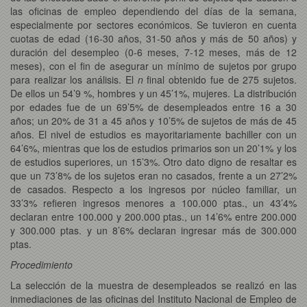
las oficinas de empleo dependiendo del días de la semana,
especialmente por sectores económicos. Se tuvieron en cuenta
cuotas de edad (16-30 años, 31-50 años y más de 50 años) y
duración del desempleo (0-6 meses, 7-12 meses, más de 12
meses), con el fin de asegurar un mínimo de sujetos por grupo
para realizar los análisis. El
n
final obtenido fue de 275 sujetos.
De ellos un 54’9 %, hombres y un 45’1%, mujeres. La distribución
por edades fue de un 69’5% de desempleados entre 16 a 30
años; un 20% de 31 a 45 años y 10’5% de sujetos de más de 45
años. El nivel de estudios es mayoritariamente bachiller con un
64’6%, mientras que los de estudios primarios son un 20’1% y los
de estudios superiores, un 15’3%. Otro dato digno de resaltar es
que un 73’8% de los sujetos eran no casados, frente a un 27’2%
de casados. Respecto a los ingresos por núcleo familiar, un
33’3% refieren ingresos menores a 100.000 ptas., un 43’4%
declaran entre 100.000 y 200.000 ptas., un 14’6% entre 200.000
y 300.000 ptas. y un 8’6% declaran ingresar más de 300.000
ptas.
Procedimiento
La selección de la muestra de desempleados se realizó en las
inmediaciones de las oficinas del Instituto Nacional de Empleo de