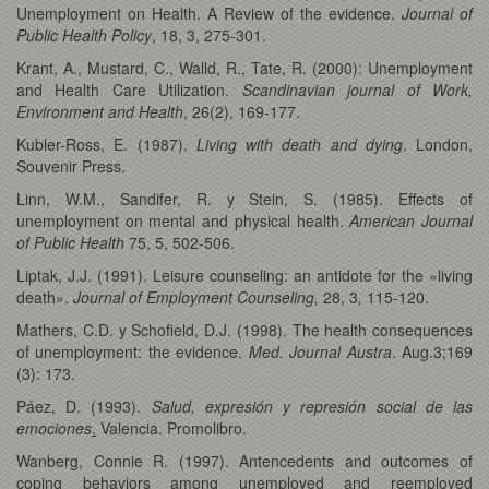
Unemployment on Health. A Review of the evidence.
Journal of
Public Health Policy
, 18, 3, 275-301.
Krant, A., Mustard, C., Walld, R., Tate, R. (2000): Unemployment
and Health Care Utilization.
Scandinavian journal of Work,
Environment and Health
, 26(2), 169-177.
Kubler-Ross, E. (1987).
Living with death and dying
. London,
Souvenir Press.
Linn, W.M., Sandifer, R. y Stein, S. (1985). Effects of
unemployment on mental and physical health.
American Journal
of Public Health
75, 5, 502-506.
Liptak, J.J. (1991). Leisure counseling: an antidote for the «living
death».
Journal of Employment Counseling,
28, 3
,
115-120.
Mathers, C.D. y Schofield, D.J. (1998). The health consequences
of unemployment: the evidence.
Med. Journal Austra
. Aug.3;169
(3): 173.
Páez, D. (1993).
Salud, expresión y represión social de las
emociones
.
Valencia. Promolibro.
Wanberg, Connie R. (1997). Antencedents and outcomes of
coping behaviors among unemployed and reemployed