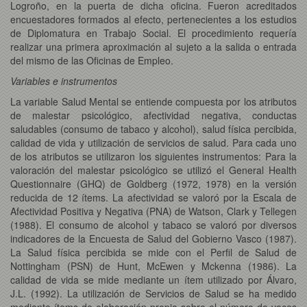
Logroño, en la puerta de dicha oficina. Fueron acreditados
encuestadores formados al efecto, pertenecientes a los estudios
de Diplomatura en Trabajo Social. El procedimiento requería
realizar una primera aproximación al sujeto a la salida o entrada
del mismo de las Oficinas de Empleo.
Variables e instrumentos
La variable Salud Mental se entiende compuesta por los atributos
de malestar psicológico, afectividad negativa, conductas
saludables (consumo de tabaco y alcohol), salud física percibida,
calidad de vida y utilización de servicios de salud. Para cada uno
de los atributos se utilizaron los siguientes instrumentos: Para la
valoración del malestar psicológico se utilizó el General Health
Questionnaire (GHQ) de Goldberg (1972, 1978) en la versión
reducida de 12 ítems. La afectividad se valoró por la Escala de
Afectividad Positiva y Negativa (PNA) de Watson, Clark y Tellegen
(1988). El consumo de alcohol y tabaco se valoró por diversos
indicadores de la Encuesta de Salud del Gobierno Vasco (1987).
La Salud física percibida se mide con el Perfil de Salud de
Nottingham (PSN) de Hunt, McEwen y Mckenna (1986). La
calidad de vida se mide mediante un ítem utilizado por Álvaro,
J.L. (1992). La utilización de Servicios de Salud se ha medido
mediante ítems de elaboración propia sobre el número de veces