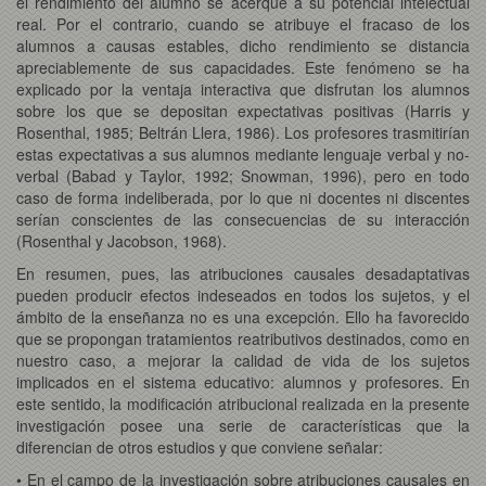
el rendimiento del alumno se acerque a su potencial intelectual
real. Por el contrario, cuando se atribuye el fracaso de los
alumnos a causas estables, dicho rendimiento se distancia
apreciablemente de sus capacidades. Este fenómeno se ha
explicado por la ventaja interactiva que disfrutan los alumnos
sobre los que se depositan expectativas positivas (Harris y
Rosenthal, 1985; Beltrán Llera, 1986). Los profesores trasmitirían
estas expectativas a sus alumnos mediante lenguaje verbal y no-
verbal (Babad y Taylor, 1992; Snowman, 1996), pero en todo
caso de forma indeliberada, por lo que ni docentes ni discentes
serían conscientes de las consecuencias de su interacción
(Rosenthal y Jacobson, 1968).
En resumen, pues, las atribuciones causales desadaptativas
pueden producir efectos indeseados en todos los sujetos, y el
ámbito de la enseñanza no es una excepción. Ello ha favorecido
que se propongan tratamientos reatributivos destinados, como en
nuestro caso, a mejorar la calidad de vida de los sujetos
implicados en el sistema educativo: alumnos y profesores. En
este sentido, la modificación atribucional realizada en la presente
investigación posee una serie de características que la
diferencian de otros estudios y que conviene señalar:
• En el campo de la investigación sobre atribuciones causales en