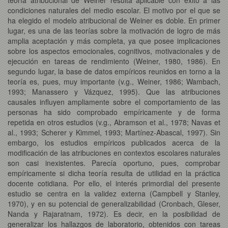
condiciones naturales del medio escolar. El motivo por el que se
ha elegido el modelo atribucional de Weiner es doble. En primer
lugar, es una de las teorías sobre la motivación de logro de más
amplia aceptación y más completa, ya que posee implicaciones
sobre los aspectos emocionales, cognitivos, motivacionales y de
ejecución en tareas de rendimiento (Weiner, 1980, 1986). En
segundo lugar, la base de datos empíricos reunidos en torno a la
teoría es, pues, muy importante (v.g., Weiner, 1986; Wambach,
1993; Manassero y Vázquez, 1995). Que las atribuciones
causales influyen ampliamente sobre el comportamiento de las
personas ha sido comprobado empíricamente y de forma
repetida en otros estudios (v.g., Abramson et al., 1978; Navas et
al., 1993; Scherer y Kimmel, 1993; Martínez-Abascal, 1997). Sin
embargo, los estudios empíricos publicados acerca de la
modificación de las atribuciones en contextos escolares naturales
son casi inexistentes. Parecía oportuno, pues, comprobar
empíricamente si dicha teoría resulta de utilidad en la práctica
docente cotidiana. Por ello, el interés primordial del presente
estudio se centra en la validez externa (Campbell y Stanley,
1970), y en su potencial de generalizabilidad (Cronbach, Gleser,
Nanda y Rajaratnam, 1972). Es decir, en la posibilidad de
generalizar los hallazgos de laboratorio, obtenidos con tareas