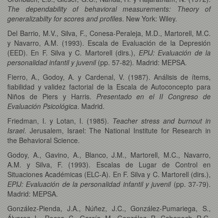
The dependability of behavioral measurements: Theory of
generalizabilty for scores and profiles
. New York: Wiley.
Del Barrio, M.V., Silva, F., Conesa-Peraleja, M.D., Martorell, M.C.
y Navarro, A.M. (1993). Escala de Evaluación de la Depresión
(EED). En F. Silva y C. Martorell (dirs.),
EPIJ: Evaluación de la
personalidad infantil y juvenil
(pp. 57-82)
.
Madrid: MEPSA.
Fierro, A., Godoy, A. y Cardenal, V. (1987). Análisis de ítems,
fiabilidad y validez factorial de la Escala de Autoconcepto para
Niños de Piers y Harris.
Presentado en el II Congreso de
Evaluación Psicológica
. Madrid.
Friedman, I. y Lotan, I. (1985).
Teacher stress and burnout in
Israel
. Jerusalem, Israel: The National Institute for Research in
the Behavioral Science.
Godoy, A., Gavino, A., Blanco, J.M., Martorell, M.C., Navarro,
A.M. y Silva, F. (1993). Escalas de Lugar de Control en
Situaciones Académicas (ELC-A). En F. Silva y C. Martorell (dirs.),
EPIJ: Evaluación de la personalidad infantil y juvenil
(pp. 37-79).
Madrid: MEPSA.
González-Pienda, J.A., Núñez, J.C., González-Pumariega, S.,
Álvarez, L., Roces, C., García, M., González, P., Cabanach, R.G.