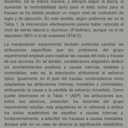
docentes. De la misma manera, y siempre según la teoría, al
aumentar la controlabilidad tanto para el éxito como para el
fracaso se ha debido producir un mayor nivel de motivación de
logro y de ejecución. En este sentido, según podemos ver en la
Tabla 1, la intervención efectivamente parece haber reducido el
nivel de estrés laboral o «burnout» (Friedman), aunque no el de
depresión (BDI) ni el de ansiedad (STAI-E).
La manipulación experimental también pretendía cambiar las
atribuciones específicas que los profesores del grupo
experimental emplean para explicar las causas del éxito y fracaso
de sus alumnos. En tal sentido, consideramos adaptativo atribuir
los acontecimientos positivos a causas internas, estables y
controlables, esto es, la adscripción atribucional al esfuerzo
típico. Igualmente, en el polo del fracaso, contemplamos como
adaptativas las atribuciones internas, inestables y controlables,
atribuyendo la causa a la pérdida de esfuerzo inmediato. Como
puede observarse en la Tabla 1 (AEP), las atribuciones que,
sobre sus alumnos, presentan los docentes del grupo
experimental resultan más adaptativas en lo referente a atribuir
los éxitos académicos de aquéllos a causas internas y,
fundamentalmente, a adscribir los fracasos a causas inestables.
Aunque sólo en un caso se alcanza la significación estadística,