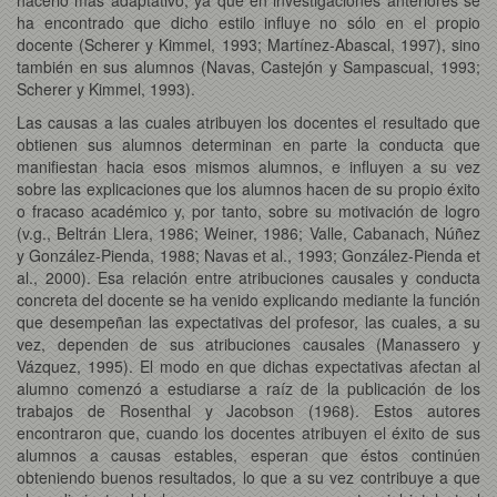
ha encontrado que dicho estilo influye no sólo en el propio
docente (Scherer y Kimmel, 1993; Martínez-Abascal, 1997), sino
también en sus alumnos (Navas, Castejón y Sampascual, 1993;
Scherer y Kimmel, 1993).
Las causas a las cuales atribuyen los docentes el resultado que
obtienen sus alumnos determinan en parte la conducta que
manifiestan hacia esos mismos alumnos, e influyen a su vez
sobre las explicaciones que los alumnos hacen de su propio éxito
o fracaso académico y, por tanto, sobre su motivación de logro
(v.g., Beltrán Llera, 1986; Weiner, 1986; Valle, Cabanach, Núñez
y González-Pienda, 1988; Navas et al., 1993; González-Pienda et
al., 2000). Esa relación entre atribuciones causales y conducta
concreta del docente se ha venido explicando mediante la función
que desempeñan las expectativas del profesor, las cuales, a su
vez, dependen de sus atribuciones causales (Manassero y
Vázquez, 1995). El modo en que dichas expectativas afectan al
alumno comenzó a estudiarse a raíz de la publicación de los
trabajos de Rosenthal y Jacobson (1968). Estos autores
encontraron que, cuando los docentes atribuyen el éxito de sus
alumnos a causas estables, esperan que éstos continúen
obteniendo buenos resultados, lo que a su vez contribuye a que