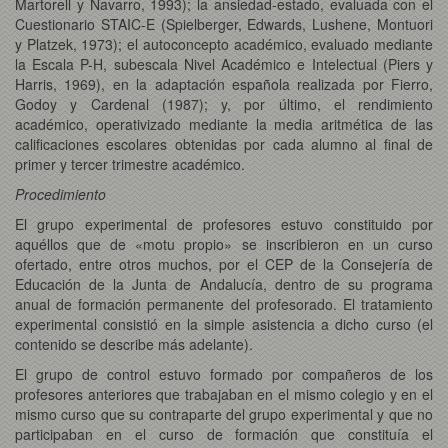
Martorell y Navarro, 1993); la ansiedad-estado, evaluada con el
Cuestionario STAIC-E (Spielberger, Edwards, Lushene, Montuori
y Platzek, 1973); el autoconcepto académico, evaluado mediante
la Escala P-H, subescala Nivel Académico e Intelectual (Piers y
Harris, 1969), en la adaptación española realizada por Fierro,
Godoy y Cardenal (1987); y, por último, el rendimiento
académico, operativizado mediante la media aritmética de las
calificaciones escolares obtenidas por cada alumno al final de
primer y tercer trimestre académico.
Procedimiento
El grupo experimental de profesores estuvo constituido por
aquéllos que de «motu propio» se inscribieron en un curso
ofertado, entre otros muchos, por el CEP de la Consejería de
Educación de la Junta de Andalucía, dentro de su programa
anual de formación permanente del profesorado. El tratamiento
experimental consistió en la simple asistencia a dicho curso (el
contenido se describe más adelante).
El grupo de control estuvo formado por compañeros de los
profesores anteriores que trabajaban en el mismo colegio y en el
mismo curso que su contraparte del grupo experimental y que no
participaban en el curso de formación que constituía el