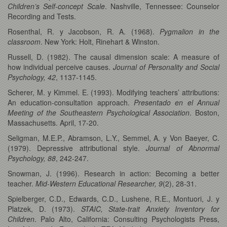
Children’s Self-concept Scale
. Nashville, Tennessee: Counselor
Recording and Tests.
Rosenthal, R. y Jacobson, R. A. (1968).
Pygmalion in the
classroom
. New York: Holt, Rinehart & Winston.
Russell, D. (1982). The causal dimension scale: A measure of
how individual perceive causes.
Journal of Personality and Social
Psychology, 42
, 1137-1145.
Scherer, M. y Kimmel. E. (1993). Modifying teachers’ attributions:
An education-consultation approach.
Presentado en el Annual
Meeting of the Southeastern Psychological Association
. Boston,
Massachusetts. April, 17-20.
Seligman, M.E.P., Abramson, L.Y., Semmel, A. y Von Baeyer, C.
(1979). Depressive attributional style.
Journal of Abnormal
Psychology, 88
, 242-247.
Snowman, J. (1996). Research in action: Becoming a better
teacher.
Mid-Western Educational Researcher, 9
(2), 28-31.
Spielberger, C.D., Edwards, C.D., Lushene, R.E., Montuori, J. y
Platzek, D. (1973).
STAIC, State-trait Anxiety Inventory for
Children
. Palo Alto, California: Consulting Psychologists Press,