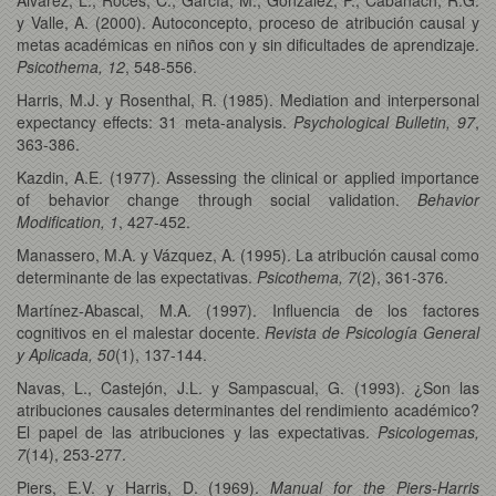
y Valle, A. (2000). Autoconcepto, proceso de atribución causal y
metas académicas en niños con y sin dificultades de aprendizaje.
Psicothema, 12
, 548-556.
Harris, M.J. y Rosenthal, R. (1985). Mediation and interpersonal
expectancy effects: 31 meta-analysis.
Psychological Bulletin, 97
,
363-386.
Kazdin, A.E. (1977). Assessing the clinical or applied importance
of behavior change through social validation.
Behavior
Modification, 1
, 427-452.
Manassero, M.A. y Vázquez, A. (1995). La atribución causal como
determinante de las expectativas.
Psicothema, 7
(2), 361-376.
Martínez-Abascal, M.A. (1997). Influencia de los factores
cognitivos en el malestar docente.
Revista de Psicología General
y Aplicada, 50
(1), 137-144.
Navas, L., Castejón, J.L. y Sampascual, G. (1993). ¿Son las
atribuciones causales determinantes del rendimiento académico?
El papel de las atribuciones y las expectativas.
Psicologemas,
7
(14), 253-277.
Piers, E.V. y Harris, D. (1969).
Manual for the Piers-Harris