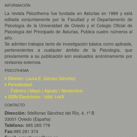
INFORMACIÓN
La revista Psicothema fue fundada en Asturias en 1989 y está
editada conjuntamente por la Facultad y el Departamento de
Psicología de la Universidad de Oviedo y el Colegio Oficial de
Psicología del Principado de Asturias. Publica cuatro números al
año.
Se admiten trabajos tanto de investigación básica como aplicada,
pertenecientes a cualquier ámbito de la Psicología, que
previamente a su publicación son evaluados anónimamente por
revisores externos.
PSICOTHEMA
Director: Laura E. Gómez Sánchez
Periodicidad:
Febrero | Mayo | Agosto | Noviembre
ISSN Electrónico: 1886-144X
CONTACTO
Dirección:
Ildelfonso Sánchez del Río, 4, 1º B
33001 Oviedo (España)
Teléfono:
985 285 778
Fax:
985 281 374