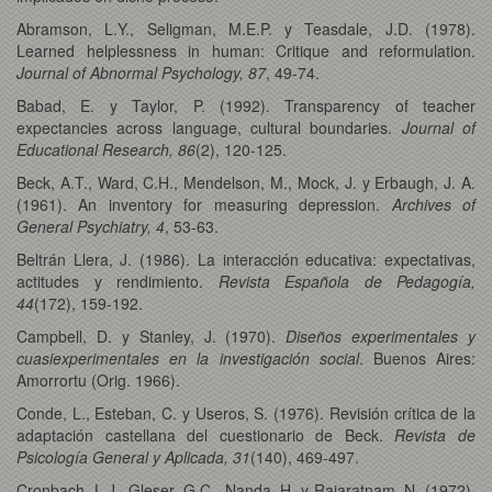
Abramson, L.Y., Seligman, M.E.P. y Teasdale, J.D. (1978).
Learned helplessness in human: Critique and reformulation.
Journal of Abnormal Psychology, 87
, 49-74.
Babad, E. y Taylor, P. (1992). Transparency of teacher
expectancies across language, cultural boundaries.
Journal of
Educational Research, 86
(2), 120-125.
Beck, A.T., Ward, C.H., Mendelson, M., Mock, J. y Erbaugh, J. A.
(1961). An inventory for measuring depression.
Archives of
General Psychiatry, 4
, 53-63.
Beltrán Llera, J. (1986). La interacción educativa: expectativas,
actitudes y rendimiento.
Revista Española de Pedagogía,
44
(172), 159-192.
Campbell, D. y Stanley, J. (1970).
Diseños experimentales y
cuasiexperimentales en la investigación social
. Buenos Aires:
Amorrortu (Orig. 1966).
Conde, L., Esteban, C. y Useros, S. (1976). Revisión crítica de la
adaptación castellana del cuestionario de Beck.
Revista de
Psicología General y Aplicada, 31
(140), 469-497.
Cronbach, L.J., Gleser, G.C., Nanda, H. y Rajaratnam, N. (1972).