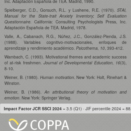
Inc. Adaptación Española de TEA. Madrid, 1990.
Spielberger, C.D., Gorsuch, R.L. y Lushene, R.E. (1970).
STAI,
Manual for the State-trait Anxiety Inventory; Self Evaluation
Questionnaire.
California: Consulting Psychologists Press, Inc.
Adaptación Española de TEA. Madrid, 1978.
Valle, A., Cabanach, R.G., Núñez, J.C., González-Pienda, J.S.
(1988). Variables cognitivo-motivacionales, enfoques de
aprendizaje y rendimiento académico.
Psicothema, 10
, 393-412.
Wambach, C. (1993). Motivational themes and academic success
of at-risk freshmen.
Journal of Developmental Education, 16
(3),
8-10.
Weiner, B. (1980).
Human motivation
. New York: Holt, Rinehart &
Winston.
Weiner, B. (1986).
An attributional theory of motivation and
emotion
. New York: Springer Verlag.
Impact Factor JCR SSCI 2024
= 3.5 (Q1) · JIF percentile 2024 = 88