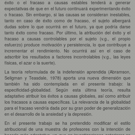
éxito o el fracaso a causas estables tenderá a generar
expectativas de que en el futuro continuará experimentando éxito
o fracaso. Sin embargo, si las causas se consideran inestables,
tanto en caso de éxito como de fracaso, el sujeto albergará
dudas sobre lo que ocurrirá en el futuro, ya que podría darse
tanto éxito como fracaso. Por último, la atribución del éxito y el
fracaso a causas controlables por el sujeto (v.g., el propio
esfuerzo) produce motivación y persistencia, lo que contribuye a
incrementar el rendimiento. No ocurrirá así en el caso de
adscribir los resultados a factores incontrolables (v.g., las leyes
físicas, el azar o la suerte).
La teoría reformulada de la indefensión aprendida (Abramson,
Seligman y Teasdale, 1978) aporta una nueva dimensión que
también ha sido contemplada en el presente trabajo: la
especificidad-globalidad. Según esta última teoría, resulta
adaptativo atribuir los éxitos a causas globales, así como atribuir
los fracasos a causas específicas. La relevancia de la globalidad
para el fracaso vendría dada por su gran poder de generalización
en el desarrollo de la ansiedad y la depresión.
En el presente trabajo se ha pretendido modificar el estilo
atribucional de una muestra de profesores con la intención de
hacerlo más adaptativo, ya que en investigaciones anteriores se