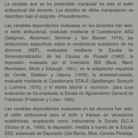
La variable que se ha pretendido manipular ha sido el estilo
atribucional del docente. Los detalles de dicha manipulación se
describen bajo el epígrafe «Procedimiento».
Las variables dependientes evaluadas en los docentes han sido:
el estilo atribucional, evaluado mediante el Cuestionario ASQ
(Seligman, Abramson, Semmel y Von Baeyer, 1979); las
atribuciones específicas sobre el rendimiento académico de los
alumnos (AEP), evaluadas mediante la Escala de
Dimensionalización de las Causas de Russell (1982); la
depresión, evaluada por el Inventario BDI (Beck, Ward,
Mendelson, Mock y Erbaugh, 1961), en la adaptación española
de Conde, Esteban y Useros (1976); la ansiedad-estado,
evaluada mediante el Cuestionario STAI-E (Spielberger, Gorsuch
y Lushene, 1970); y el estrés laboral o «burnout», para cuya
evaluación se ha empleado la Escala de Agotamiento General de
Friedman (Friedman y Lotan, 1985).
Las variables dependientes evaluadas en los alumnos han sido:
el estilo atribucional para el éxito y fracaso en situaciones
académicas, empleando como instrumento la Escala ELC-A
(Godoy et al., 1993); la depresión, medida a través de la Escala
EED, subescala de Depresión (Del Barrio, Silva, Conesa-Peraleja,