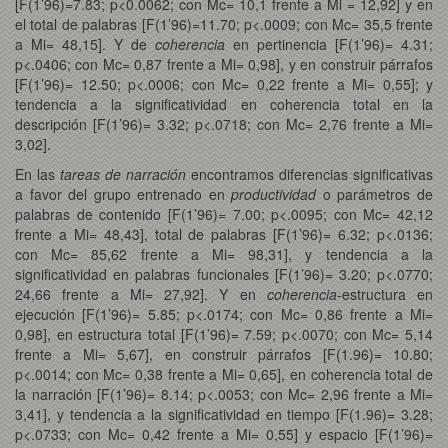
[F(1’96)=7.83; p<0.0062; con Mc= 10,1 frente a Mi = 12,92] y en
el total de palabras [F(1’96)=11.70; p<.0009; con Mc= 35,5 frente
a Mi= 48,15]. Y de
coherencia
en pertinencia [F(1’96)= 4.31;
p<.0406; con Mc= 0,87 frente a Mi= 0,98], y en construir párrafos
[F(1’96)= 12.50; p<.0006; con Mc= 0,22 frente a Mi= 0,55]; y
tendencia a la significatividad en coherencia total en la
descripción [F(1’96)= 3.32; p<.0718; con Mc= 2,76 frente a Mi=
3,02].
En las
tareas de narración
encontramos diferencias significativas
a favor del grupo entrenado en
productividad
o parámetros de
palabras de contenido [F(1’96)= 7.00; p<.0095; con Mc= 42,12
frente a Mi= 48,43], total de palabras [F(1’96)= 6.32; p<.0136;
con Mc= 85,62 frente a Mi= 98,31], y tendencia a la
significatividad en palabras funcionales [F(1’96)= 3.20; p<.0770;
24,66 frente a Mi= 27,92]. Y en
coherencia-
estructura en
ejecución [F(1’96)= 5.85; p<.0174; con Mc= 0,86 frente a Mi=
0,98], en estructura total [F(1’96)= 7.59; p<.0070; con Mc= 5,14
frente a Mi= 5,67], en construir párrafos [F(1.96)= 10.80;
p<.0014; con Mc= 0,38 frente a Mi= 0,65], en coherencia total de
la narración [F(1’96)= 8.14; p<.0053; con Mc= 2,96 frente a Mi=
3,41], y tendencia a la significatividad en tiempo [F(1.96)= 3.28;
p<.0733; con Mc= 0,42 frente a Mi= 0,55] y espacio [F(1’96)=