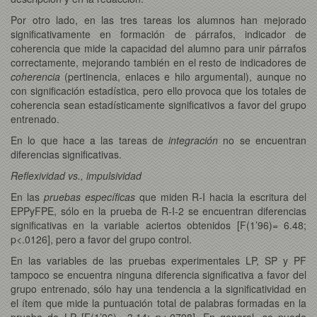
Por otro lado, en las tres tareas los alumnos han mejorado
significativamente en formación de párrafos, indicador de
coherencia que mide la capacidad del alumno para unir párrafos
correctamente, mejorando también en el resto de indicadores de
coherencia
(pertinencia, enlaces e hilo argumental), aunque no
con significación estadística, pero ello provoca que los totales de
coherencia sean estadísticamente significativos a favor del grupo
entrenado.
En lo que hace a las tareas de
integración
no se encuentran
diferencias significativas.
Reflexividad vs., impulsividad
En las
pruebas específicas
que miden R-I hacia la escritura del
EPPyFPE, sólo en la prueba de R-I-2 se encuentran diferencias
significativas en la variable aciertos obtenidos [F(1’96)= 6.48;
p<.0126], pero a favor del grupo control.
En las variables de las pruebas experimentales LP, SP y PF
tampoco se encuentra ninguna diferencia significativa a favor del
grupo entrenado, sólo hay una tendencia a la significatividad en
el ítem que mide la puntuación total de palabras formadas en la
prueba de LP [F(1’96)= 3.14; p<.0798]. En general, se puede