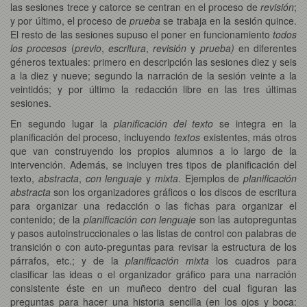
las sesiones trece y catorce se centran en el proceso de
revisión
;
y por último, el proceso de
prueba
se trabaja en la sesión quince.
El resto de las sesiones supuso el poner en funcionamiento
todos
los procesos
(
previo
,
escritura
,
revisión
y
prueba)
en diferentes
géneros textuales: primero en descripción las sesiones diez y seis
a la diez y nueve; segundo la narración de la sesión veinte a la
veintidós; y por último la redacción libre en las tres últimas
sesiones.
En segundo lugar la
planificación del texto
se integra en la
planificación del proceso, incluyendo
textos
existentes, más otros
que van construyendo los propios alumnos a lo largo de la
intervención. Además, se incluyen tres tipos de planificación del
texto,
abstracta
,
con lenguaje
y
mixta
. Ejemplos de
planificación
abstracta
son los organizadores gráficos o los discos de escritura
para organizar una redacción o las fichas para organizar el
contenido; de la
planificación con lenguaje
son las autopreguntas
y pasos autoinstruccionales o las listas de control con palabras de
transición o con auto-preguntas para revisar la estructura de los
párrafos, etc.; y de la
planificación mixta
los cuadros para
clasificar las ideas o el organizador gráfico para una narración
consistente éste en un muñeco dentro del cual figuran las
preguntas para hacer una historia sencilla (en los ojos y boca: