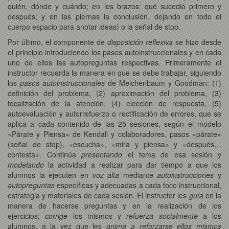
quién, dónde y cuándo; en los brazos: qué sucedió primero y
después; y en las piernas la conclusión, dejando en todo el
cuerpo espacio para anotar ideas) o la señal de stop.
Por último, el componente de
disposición reflexiva
se hizo desde
el principio introduciendo los pasos autoinstruccionales y en cada
uno de ellos las autopreguntas respectivas. Primeramente el
instructor recuerda la manera en que se debe trabajar, siguiendo
los
pasos autoinstruccionales
de Meichenbaum y Goodman: (1)
definición del problema, (2) aproximación del problema, (3)
focalización de la atención, (4) elección de respuesta, (5)
autoevaluación y autorrefuerzo o rectificación de errores, que se
aplica a cada contenido de las 25 sesiones, según el modelo
«Párate y Piensa» de Kendall y colaboradores, pasos «párate»
(señal de stop), «escucha», «mira y piensa» y «después…
contesta». Continúa
presentando
el tema de esa sesión y
modelando
la actividad a realizar para dar tiempo a que los
alumnos la ejecuten en
voz alta
mediante
autoinstrucciones
y
autopreguntas
específicas y adecuadas a cada foco instruccional,
estrategia y materiales de cada sesión. El instructor les
guía
en la
manera de hacerse preguntas y en la realización de los
ejercicios;
corrige
los mismos y
refuerza socialmente
a los
alumnos, a la vez que les
anima a reforzarse ellos mismos