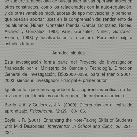
se sugiere la necesidad de buscar alternativas operacionables en
otros constructos, como los relacionados con la auto-regulación,
y de otras variables moduladoras de tipo motivacional y personal
que puedan aportar luces en la comprensión del rendimiento de
los alumnos (Núñez, González-Pienda, García, González, Roces,
Álvarez y González, 1998; Valle, González, Núñez, González-
Pienda, 1998) y focalizarlo en la escritura. Pero esto exigirá
estudios futuros.
Agradecimientos
Esta investigación forma parte del Proyecto de Investigación
financiado por el Ministerio de Ciencia y Tecnología, Dirección
General de Investigación, BS02000-0039, para el trienio 2001-
2003, siendo el Investigador Principal el primer autor.
Igualmente, queremos agradecer las sugerencias críticas de los
revisores confidenciales que han permitido mejorar el artículo.
Barrio, J.A. y Gutiérrez, J.N. (2000). Diferencias en el estilo de
aprendizaje.
Psicothema,
12 (2),
180-186.
Boyle, J.R. (2001). Enhancing the Note-Taking Skills of Students
with Mild Disabilities.
Intervention in School and Clinic, 36
, 221-
224.