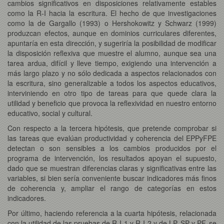
cambios significativos en disposiciones relativamente estables
como la R-I hacia la escritura. El hecho de que investigaciones
como la de Gargallo (1993) o Hershokowitz y Schwarz (1999)
produzcan efectos, aunque en dominios curriculares diferentes,
apuntaría en esta dirección, y sugeriría la posibilidad de modificar
la disposición reflexiva que muestre el alumno, aunque sea una
tarea ardua, difícil y lleve tiempo, exigiendo una intervención a
más largo plazo y no sólo dedicada a aspectos relacionados con
la escritura, sino generalizable a todos los aspectos educativos,
interviniendo en otro tipo de tareas para que quede clara la
utilidad y beneficio que provoca la reflexividad en nuestro entorno
educativo, social y cultural.
Con respecto a la tercera hipótesis, que pretende comprobar si
las tareas que evalúan productividad y coherencia del EPPyFPE
detectan o son sensibles a los cambios producidos por el
programa de intervención, los resultados apoyan el supuesto,
dado que se muestran diferencias claras y significativas entre las
variables, si bien sería conveniente buscar indicadores más finos
de coherencia y, ampliar el rango de categorías en estos
indicadores.
Por último, haciendo referencia a la cuarta hipótesis, relacionada
con la utilidad de las pruebas de R-I-1 y R-I-2 y de LP, SP y PF, se