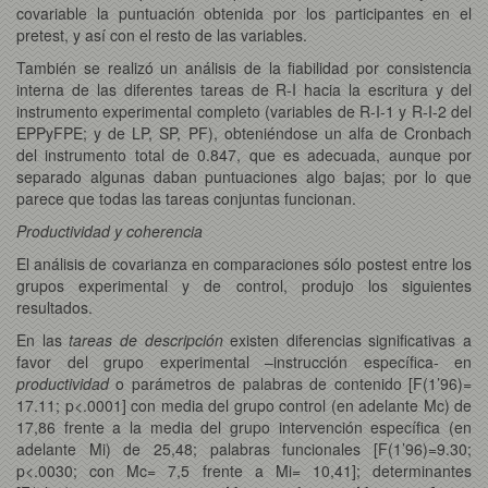
covariable la puntuación obtenida por los participantes en el
pretest, y así con el resto de las variables.
También se realizó un análisis de la fiabilidad por consistencia
interna de las diferentes tareas de R-I hacia la escritura y del
instrumento experimental completo (variables de R-I-1 y R-I-2 del
EPPyFPE; y de LP, SP, PF), obteniéndose un alfa de Cronbach
del instrumento total de 0.847, que es adecuada, aunque por
separado algunas daban puntuaciones algo bajas; por lo que
parece que todas las tareas conjuntas funcionan.
Productividad y coherencia
El análisis de covarianza en comparaciones sólo postest entre los
grupos experimental y de control, produjo los siguientes
resultados.
En las
tareas de descripción
existen diferencias significativas a
favor del grupo experimental –instrucción específica- en
productividad
o parámetros de palabras de contenido [F(1’96)=
17.11; p<.0001] con media del grupo control (en adelante Mc) de
17,86 frente a la media del grupo intervención específica (en
adelante Mi) de 25,48; palabras funcionales [F(1’96)=9.30;
p<.0030; con Mc= 7,5 frente a Mi= 10,41]; determinantes