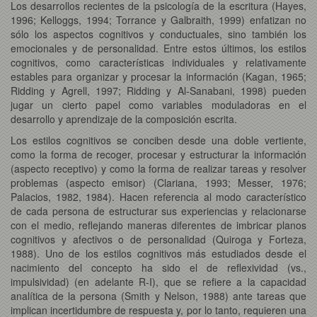
Los desarrollos recientes de la psicología de la escritura (Hayes,
1996; Kelloggs, 1994; Torrance y Galbraith, 1999) enfatizan no
sólo los aspectos cognitivos y conductuales, sino también los
emocionales y de personalidad. Entre estos últimos, los estilos
cognitivos, como características individuales y relativamente
estables para organizar y procesar la información (Kagan, 1965;
Ridding y Agrell, 1997; Ridding y Al-Sanabani, 1998) pueden
jugar un cierto papel como variables moduladoras en el
desarrollo y aprendizaje de la composición escrita.
Los estilos cognitivos se conciben desde una doble vertiente,
como la forma de recoger, procesar y estructurar la información
(aspecto receptivo) y como la forma de realizar tareas y resolver
problemas (aspecto emisor) (Clariana, 1993; Messer, 1976;
Palacios, 1982, 1984). Hacen referencia al modo característico
de cada persona de estructurar sus experiencias y relacionarse
con el medio, reflejando maneras diferentes de imbricar planos
cognitivos y afectivos o de personalidad (Quiroga y Forteza,
1988). Uno de los estilos cognitivos más estudiados desde el
nacimiento del concepto ha sido el de reflexividad (vs.,
impulsividad) (en adelante R-I), que se refiere a la capacidad
analítica de la persona (Smith y Nelson, 1988) ante tareas que
implican incertidumbre de respuesta y, por lo tanto, requieren una