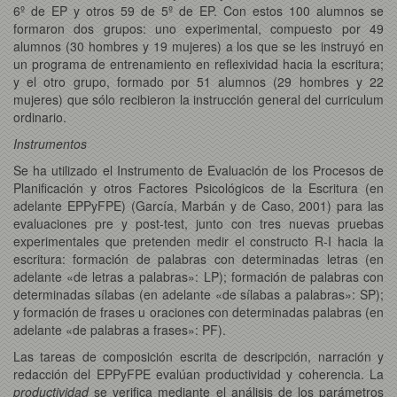
6º de EP y otros 59 de 5º de EP. Con estos 100 alumnos se
formaron dos grupos: uno experimental, compuesto por 49
alumnos (30 hombres y 19 mujeres) a los que se les instruyó en
un programa de entrenamiento en reflexividad hacia la escritura;
y el otro grupo, formado por 51 alumnos (29 hombres y 22
mujeres) que sólo recibieron la instrucción general del curriculum
ordinario.
Instrumentos
Se ha utilizado el Instrumento de Evaluación de los Procesos de
Planificación y otros Factores Psicológicos de la Escritura (en
adelante EPPyFPE) (García, Marbán y de Caso, 2001) para las
evaluaciones pre y post-test, junto con tres nuevas pruebas
experimentales que pretenden medir el constructo R-I hacia la
escritura: formación de palabras con determinadas letras (en
adelante «de letras a palabras»: LP); formación de palabras con
determinadas sílabas (en adelante «de sílabas a palabras»: SP);
y formación de frases u oraciones con determinadas palabras (en
adelante «de palabras a frases»: PF).
Las tareas de composición escrita de descripción, narración y
redacción del EPPyFPE evalúan productividad y coherencia. La
productividad
se verifica mediante el análisis de los parámetros