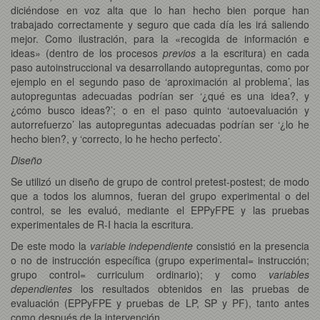
diciéndose en voz alta que lo han hecho bien porque han
trabajado correctamente y seguro que cada día les irá saliendo
mejor. Como ilustración, para la «recogida de información e
ideas» (dentro de los procesos
previos
a la escritura) en cada
paso autoinstruccional va desarrollando autopreguntas, como por
ejemplo en el segundo paso de ‘aproximación al problema’, las
autopreguntas adecuadas podrían ser ‘¿qué es una idea?, y
¿cómo busco ideas?’; o en el paso quinto ‘autoevaluación y
autorrefuerzo’ las autopreguntas adecuadas podrían ser ‘¿lo he
hecho bien?, y ‘correcto, lo he hecho perfecto’.
Diseño
Se utilizó un diseño de grupo de control pretest-postest; de modo
que a todos los alumnos, fueran del grupo experimental o del
control, se les evaluó, mediante el EPPyFPE y las pruebas
experimentales de R-I hacia la escritura.
De este modo la
variable independiente
consistió en la presencia
o no de instrucción específica (grupo experimental= instrucción;
grupo control= curriculum ordinario); y como
variables
dependientes
los resultados obtenidos en las pruebas de
evaluación (EPPyFPE y pruebas de LP, SP y PF), tanto antes
como después de la intervención.