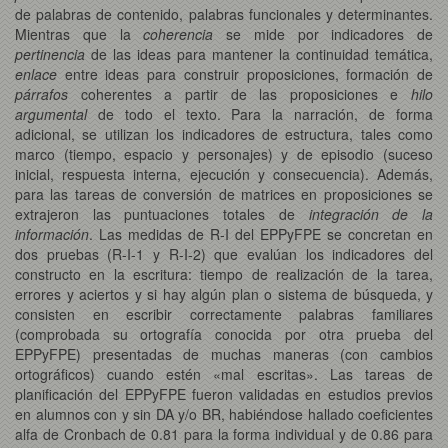
de palabras de contenido, palabras funcionales y determinantes.
Mientras que la
coherencia
se mide por indicadores de
pertinencia
de las ideas para mantener la continuidad temática,
enlace
entre ideas para construir proposiciones, formación de
párrafos
coherentes a partir de las proposiciones e
hilo
argumental
de todo el texto. Para la narración, de forma
adicional, se utilizan los indicadores de estructura, tales como
marco (tiempo, espacio y personajes) y de episodio (suceso
inicial, respuesta interna, ejecución y consecuencia). Además,
para las tareas de conversión de matrices en proposiciones se
extrajeron las puntuaciones totales de
integración de la
información
. Las medidas de R-I del EPPyFPE se concretan en
dos pruebas (R-I-1 y R-I-2) que evalúan los indicadores del
constructo en la escritura: tiempo de realización de la tarea,
errores y aciertos y si hay algún plan o sistema de búsqueda, y
consisten en escribir correctamente palabras familiares
(comprobada su ortografía conocida por otra prueba del
EPPyFPE) presentadas de muchas maneras (con cambios
ortográficos) cuando estén «mal escritas». Las tareas de
planificación del EPPyFPE fueron validadas en estudios previos
en alumnos con y sin DA y/o BR, habiéndose hallado coeficientes
alfa de Cronbach de 0.81 para la forma individual y de 0.86 para