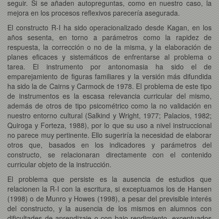
seguir. Si se añaden autopreguntas, como en nuestro caso, la
mejora en los procesos reflexivos parecería asegurada.
El constructo R-I ha sido operacionalizado desde Kagan, en los
años sesenta, en torno a parámetros como la rapidez de
respuesta, la corrección o no de la misma, y la elaboración de
planes eficaces y sistemáticos de enfrentarse al problema o
tarea. El instrumento por antonomasia ha sido el de
emparejamiento de figuras familiares y la versión más difundida
ha sido la de Cairns y Carmock de 1978. El problema de este tipo
de instrumentos es la escasa relevancia curricular del mismo,
además de otros de tipo psicométrico como la no validación en
nuestro entorno cultural (Salkind y Wright, 1977; Palacios, 1982;
Quiroga y Forteza, 1988), por lo que su uso a nivel instruccional
no parece muy pertinente. Ello sugeriría la necesidad de elaborar
otros que, basados en los indicadores y parámetros del
constructo, se relacionaran directamente con el contenido
curricular objeto de la instrucción.
El problema que persiste es la ausencia de estudios que
relacionen la R-I con la escritura, si exceptuamos los de Hansen
(1998) o de Munro y Howes (1998), a pesar del previsible interés
del constructo, y la ausencia de los mismos en alumnos con
dificultades de aprendizaje o con bajo rendimiento, exceptuados