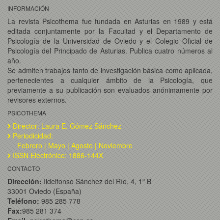
INFORMACIÓN
La revista Psicothema fue fundada en Asturias en 1989 y está
editada conjuntamente por la Facultad y el Departamento de
Psicología de la Universidad de Oviedo y el Colegio Oficial de
Psicología del Principado de Asturias. Publica cuatro números al
año.
Se admiten trabajos tanto de investigación básica como aplicada,
pertenecientes a cualquier ámbito de la Psicología, que
previamente a su publicación son evaluados anónimamente por
revisores externos.
PSICOTHEMA
Director: Laura E. Gómez Sánchez
Periodicidad:
Febrero | Mayo | Agosto | Noviembre
ISSN Electrónico: 1886-144X
CONTACTO
Dirección:
Ildelfonso Sánchez del Río, 4, 1º B
33001 Oviedo (España)
Teléfono:
985 285 778
Fax:
985 281 374