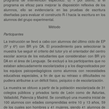
programa es eficaz para mejorar la disposición reflexiva de los
alumnos, ello se evidenciaría en las pruebas de escritura
diseñadas para evaluar el constructo R-I hacia la escritura en los
alumnos del grupo experimental.
Método
Participantes
La instrucción se llevó a cabo con alumnos del último ciclo de EP
(5º y 6º) con BR y/o DA. El procedimiento para seleccionar la
muestra fue seguir el criterio del tutor y/o el orientador del centro
escolar acerca de los estudiantes que consideraban con BR y/o
DA en el área de Lenguaje. Se excluyó a los participantes que no
estaban adecuadamente escolarizados y a los diagnosticados por
los equipos psicopedagógicos como alumnos con necesidades
educativas especiales, a fin de que su retraso o dificultades no
pudiera atribuirse a un déficit físico, psíquico o de escolarización.
La muestra se obtuvo a partir de la población escolarizada de 31
colegios públicos y privados tanto de León como de Asturias,
Valladolid, Palencia y Madrid. Se constituyó una muestra inicial de
100 alumnos con edades comprendidas entre 10 y 13 años, 59
de los cuales son hombres y 41 mujeres, siendo 41 alumnos de