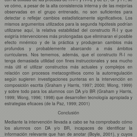
ve cómo, a pesar de la alta consistencia interna y de las mejorías
observadas en el grupo entrenado, no son suficientes para
detectar o reflejar cambios estadísticamente significativos. Los
mismos argumentos utilizados para la segunda hipótesis podrían
utilizarse aquí, la relativa estabilidad del constructo R-I y que
exigiría intervenciones más prolongadas que eliminaran el posible
efecto mnémico y de la práctica y produjeran cambios más
profundos y probablemente abarcando a más ámbitos
curriculares. Nos tememos, además, que el constructo R-I no
tenga demasiada utilidad con fines instruccionales y sea mucho
más útil el utilizar constructos más actuales y complejos en
relación con procesos metacognitivos como la autorregulación
según sugieren investigaciones punteras en la intervención en
composición escrita (Graham y Harris, 1997; 2000; Wong, 1999)
y sobre todo para los alumnos con DA y/o BR (Graham y Harris,
1999; Wong, 1996; 1998) que desarrollen tecnología apropiada y
estrategias eficaces (de la Paz, 1999; 2001)
Conclusión
Mediante la intervención llevada a cabo se ha comprobado cómo
los alumnos con DA y/o BR, incapaces de identificar la
información relevante que han de anotar (Boyle, 2001), y cuyos