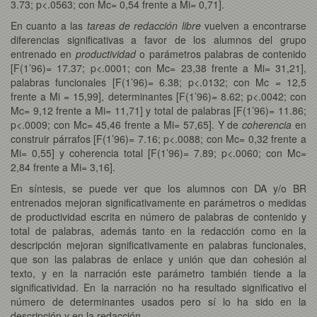
3.73; p<.0563; con Mc= 0,54 frente a Mi= 0,71].
En cuanto a las
tareas de redacción libre
vuelven a encontrarse
diferencias significativas a favor de los alumnos del grupo
entrenado en
productividad
o parámetros palabras de contenido
[F(1’96)= 17.37; p<.0001; con Mc= 23,38 frente a Mi= 31,21],
palabras funcionales [F(1’96)= 6.38; p<.0132; con Mc = 12,5
frente a Mi = 15,99], determinantes [F(1’96)= 8.62; p<.0042; con
Mc= 9,12 frente a Mi= 11,71] y total de palabras [F(1’96)= 11.86;
p<.0009; con Mc= 45,46 frente a Mi= 57,65]. Y de
coherencia
en
construir párrafos [F(1’96)= 7.16; p<.0088; con Mc= 0,32 frente a
Mi= 0,55] y coherencia total [F(1’96)= 7.89; p<.0060; con Mc=
2,84 frente a Mi= 3,16].
En síntesis, se puede ver que los alumnos con DA y/o BR
entrenados mejoran significativamente en parámetros o medidas
de productividad escrita en número de palabras de contenido y
total de palabras, además tanto en la redacción como en la
descripción mejoran significativamente en palabras funcionales,
que son las palabras de enlace y unión que dan cohesión al
texto, y en la narración este parámetro también tiende a la
significatividad. En la narración no ha resultado significativo el
número de determinantes usados pero sí lo ha sido en la
descripción y en la redacción.