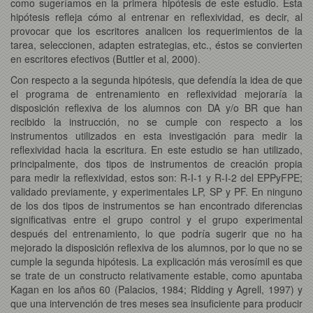
como sugeríamos en la primera hipótesis de este estudio. Esta
hipótesis refleja cómo al entrenar en reflexividad, es decir, al
provocar que los escritores analicen los requerimientos de la
tarea, seleccionen, adapten estrategias, etc., éstos se convierten
en escritores efectivos (Buttler et al, 2000).
Con respecto a la segunda hipótesis, que defendía la idea de que
el programa de entrenamiento en reflexividad mejoraría la
disposición reflexiva de los alumnos con DA y/o BR que han
recibido la instrucción, no se cumple con respecto a los
instrumentos utilizados en esta investigación para medir la
reflexividad hacia la escritura. En este estudio se han utilizado,
principalmente, dos tipos de instrumentos de creación propia
para medir la reflexividad, estos son: R-I-1 y R-I-2 del EPPyFPE;
validado previamente, y experimentales LP, SP y PF. En ninguno
de los dos tipos de instrumentos se han encontrado diferencias
significativas entre el grupo control y el grupo experimental
después del entrenamiento, lo que podría sugerir que no ha
mejorado la disposición reflexiva de los alumnos, por lo que no se
cumple la segunda hipótesis. La explicación más verosímil es que
se trate de un constructo relativamente estable, como apuntaba
Kagan en los años 60 (Palacios, 1984; Ridding y Agrell, 1997) y
que una intervención de tres meses sea insuficiente para producir