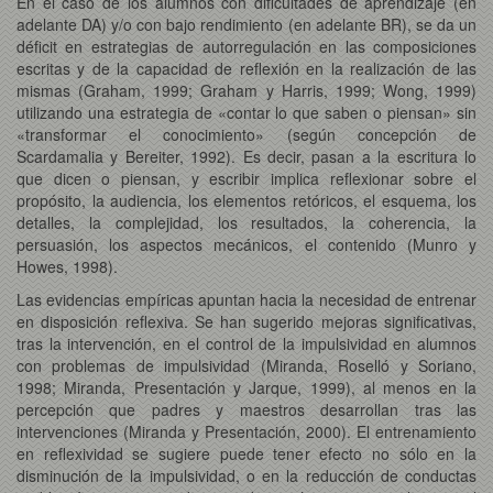
En el caso de los alumnos con dificultades de aprendizaje (en
adelante DA) y/o con bajo rendimiento (en adelante BR), se da un
déficit en estrategias de autorregulación en las composiciones
escritas y de la capacidad de reflexión en la realización de las
mismas (Graham, 1999; Graham y Harris, 1999; Wong, 1999)
utilizando una estrategia de «contar lo que saben o piensan» sin
«transformar el conocimiento» (según concepción de
Scardamalia y Bereiter, 1992). Es decir, pasan a la escritura lo
que dicen o piensan, y escribir implica reflexionar sobre el
propósito, la audiencia, los elementos retóricos, el esquema, los
detalles, la complejidad, los resultados, la coherencia, la
persuasión, los aspectos mecánicos, el contenido (Munro y
Howes, 1998).
Las evidencias empíricas apuntan hacia la necesidad de entrenar
en disposición reflexiva. Se han sugerido mejoras significativas,
tras la intervención, en el control de la impulsividad en alumnos
con problemas de impulsividad (Miranda, Roselló y Soriano,
1998; Miranda, Presentación y Jarque, 1999), al menos en la
percepción que padres y maestros desarrollan tras las
intervenciones (Miranda y Presentación, 2000). El entrenamiento
en reflexividad se sugiere puede tener efecto no sólo en la
disminución de la impulsividad, o en la reducción de conductas