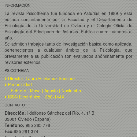
INFORMACIÓN
La revista Psicothema fue fundada en Asturias en 1989 y está
editada conjuntamente por la Facultad y el Departamento de
Psicología de la Universidad de Oviedo y el Colegio Oficial de
Psicología del Principado de Asturias. Publica cuatro números al
año.
Se admiten trabajos tanto de investigación básica como aplicada,
pertenecientes a cualquier ámbito de la Psicología, que
previamente a su publicación son evaluados anónimamente por
revisores externos.
PSICOTHEMA
Director: Laura E. Gómez Sánchez
Periodicidad:
Febrero | Mayo | Agosto | Noviembre
ISSN Electrónico: 1886-144X
CONTACTO
Dirección:
Ildelfonso Sánchez del Río, 4, 1º B
33001 Oviedo (España)
Teléfono:
985 285 778
Fax:
985 281 374