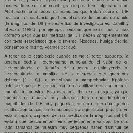
observado es suficientemente grande para tener alguna utilidad.
Afortunadamente todos los manuales que tratan sobre el DIF
recalcan la importancia que tiene el cálculo del tamaño del efecto
(la magnitud del DIF) en este tipo de investigaciones. Camilli y
Shepard (1994), por ejemplo, señalan que sería mucho más
correcto decir que las medidas de DIF deben complementarse
con tests estadísticos que lo inverso. Nosotros, huelga decirlo,
pensamos lo mismo. Veamos por qué.
A tenor de lo establecido cuando se vio el tercer supuesto, la
potencia podría incrementarse aumentando el valor de α,
incrementando el tamaño de muestra, disminuyendo σ,
incrementando la amplitud de la diferencia que queremos
detectar |θ - θ
|, o sometiendo a comprobación hipótesis
0
unidireccionales. El procedimiento más utilizado es aumentar el
tamaño de muestra. Esta estrategia tiene sus riesgos, ya que
tamaños de muestra muy elevados harán que detectemos
magnitudes de DIF muy pequeñas, es decir, que obtengamos
significación estadística en ausencia de significación práctica. En
esta situación, disponer de una medida de la magnitud del DIF
evitará que descartemos ítems perfectamente válidos. De otro
lado, tamaños de muestra muy pequeños hacen disminuir de
forma drástica la potencia de prueba (Fidalgo, Mellenbergh y