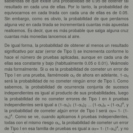
sabiendas de que existe una probabilidad de 0.95 de obtener tal
resultado en cada una de ellas. Por lo tanto, la probabilidad de
equivocarnos en cada tirada con cada una de ellas es de 0.05.
Sin embargo, como es obvio, la probabilidad de que perdamos
alguna vez en cada tirada se incrementará cuantas más apuestas
realicemos. Es decir, que es más probable que salga alguna cruz
cuantas más monedas lancemos al aire.
De igual forma, la probabilidad de obtener al menos un resultado
significativo por azar (error de Tipo I) se incrementa conforme lo
hace el número de pruebas aplicadas, aunque en cada una de
ellas sea constante y bajo (habitualmente 0.05 o 0.01). Veámoslo
más formalmente. Si α es la probabilidad de cometer un error de
Tipo I en una prueba, llamémosle α
de ahora en adelante, 1-α
c
c
será la probabilidad de no cometer ningún error de Tipo I. Como
sabemos, la probabilidad de ocurrencia conjunta de sucesos
independientes es igual al producto de sus probabilidades, luego
la probabilidad de no cometer errores de Tipo I en
k
pruebas
k
independientes será igual a (1-α
)
(1-α
)
... (1-α
)
= (1-α
)
, y
c
1
c
2
c
k
c
la probabilidad de cometer
algún
error de Tipo I será α
= 1- (1-
F
k
α
)
. Como se ve, cuando aplicamos
k
pruebas independientes,
c
todas con el mismo riesgo α
, la probabilidad de cometer un error
c
k
de Tipo I en esa familia de pruebas es igual a α
= 1- (1-α
)
, y no
F
c