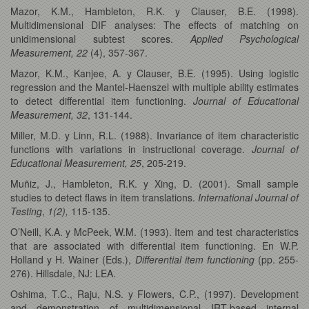
Mazor, K.M., Hambleton, R.K. y Clauser, B.E. (1998).
Multidimensional DIF analyses: The effects of matching on
unidimensional subtest scores.
Applied Psychological
Measurement, 22
(4), 357-367.
Mazor, K.M., Kanjee, A. y Clauser, B.E. (1995). Using logistic
regression and the Mantel-Haenszel with multiple ability estimates
to detect differential item functioning.
Journal of Educational
Measurement, 32
, 131-144.
Miller, M.D. y Linn, R.L. (1988). Invariance of item characteristic
functions with variations in instructional coverage.
Journal of
Educational Measurement, 25
, 205-219.
Muñiz, J., Hambleton, R.K. y Xing, D. (2001). Small sample
studies to detect flaws in item translations.
International Journal of
Testing
,
1(2),
115-135.
O’Neill, K.A. y McPeek, W.M. (1993). Item and test characteristics
that are associated with differential item functioning. En W.P.
Holland y H. Wainer (Eds.),
Differential item functioning
(pp. 255-
276). Hillsdale, NJ: LEA.
Oshima, T.C., Raju, N.S. y Flowers, C.P., (1997). Development
and demonstration of multidimensional IRT-based internal