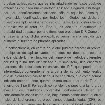
pruebas aplicadas, ya que se irán añadiendo los falsos positivos
obtenidos con cada nuevo método aplicado. Segunda estrategia,
dar por identificaciones correctas sólo a aquellos ítems que
hayan sido identificados por todos los métodos, es decir, en
nuestro ejemplo eliminaríamos sólo 5 ítems. Esta postura tiende
a maximizar el error de Tipo II, es decir, que aumenta la
probabilidad de pasar por alto ítems que presentan DIF. Como en
el caso anterior, dicha probabilidad aumentará a medida que
aumente el número de pruebas aplicadas.
En consecuencia, en contra de lo que pudiera parecer al pronto,
el objetivo de aplicar varios métodos no debe ser obtener
evidencia de DIF en función del número de métodos diferentes
por los que ha sido identificado el mismo ítem, sino encontrar
patrones de resultados indicativos de DIF que puedan ser
interpretados coherentemente a partir del conocimiento teórico
que de dichas técnicas se tiene. A no ser, claro, que como hemos
indicado anteriormente, queramos maximizar el error de Tipo I o
el error de Tipo II. Por seguir con el ejemplo puesto, a la hora de
evaluar los resultados obtenidos deberíamos tener en
consideración cosas como que, bajo ciertas condiciones, el error
típico de la diferencia de proporciones estandarizadas (DPE) es
mayor cuanto menor sea la varianza de la habilidad medida por