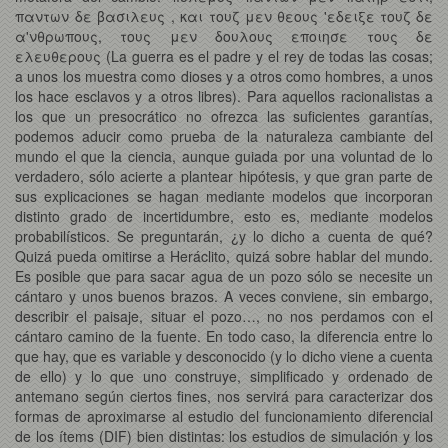
παντων δε βασιλευς , και τoυζ μεν θεoυς 'εδειξε τoυζ δε
α'νθρωπoυς, τoυς μεν δoυλoυς επoιησε τoυς δε
ελευθερoυς (La guerra es el padre y el rey de todas las cosas;
a unos los muestra como dioses y a otros como hombres, a unos
los hace esclavos y a otros libres). Para aquellos racionalistas a
los que un presocrático no ofrezca las suficientes garantías,
podemos aducir como prueba de la naturaleza cambiante del
mundo el que la ciencia, aunque guiada por una voluntad de lo
verdadero, sólo acierte a plantear hipótesis, y que gran parte de
sus explicaciones se hagan mediante modelos que incorporan
distinto grado de incertidumbre, esto es, mediante modelos
probabilísticos. Se preguntarán, ¿y lo dicho a cuenta de qué?
Quizá pueda omitirse a Heráclito, quizá sobre hablar del mundo.
Es posible que para sacar agua de un pozo sólo se necesite un
cántaro y unos buenos brazos. A veces conviene, sin embargo,
describir el paisaje, situar el pozo…, no nos perdamos con el
cántaro camino de la fuente. En todo caso, la diferencia entre lo
que hay, que es variable y desconocido (y lo dicho viene a cuenta
de ello) y lo que uno construye, simplificado y ordenado de
antemano según ciertos fines, nos servirá para caracterizar dos
formas de aproximarse al estudio del funcionamiento diferencial
de los ítems (DIF) bien distintas: los estudios de simulación y los