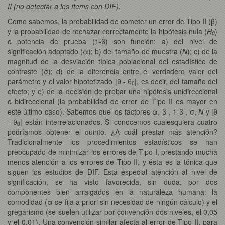
II (no detectar a los ítems con DIF).
Como sabemos, la probabilidad de cometer un error de Tipo II (β)
y la probabilidad de rechazar correctamente la hipótesis nula (
H
)
0
o potencia de prueba (1-β) son función: a) del nivel de
significación adoptado (α); b) del tamaño de muestra (
N
); c) de la
magnitud de la desviación típica poblacional del estadístico de
contraste (σ); d) de la diferencia entre el verdadero valor del
parámetro y el valor hipotetizado |θ - θ
|, es decir, del tamaño del
0
efecto; y e) de la decisión de probar una hipótesis unidireccional
o bidireccional (la probabilidad de error de Tipo II es mayor en
este último caso). Sabemos que los factores α, β , 1-β , σ,
N
y |θ
- θ
| están interrelacionados. Si conocemos cualesquiera cuatro
0
podríamos obtener el quinto. ¿A cuál prestar más atención?
Tradicionalmente los procedimientos estadísticos se han
preocupado de minimizar los errores de Tipo I, prestando mucha
menos atención a los errores de Tipo II, y ésta es la tónica que
siguen los estudios de DIF. Esta especial atención al nivel de
significación, se ha visto favorecida, sin duda, por dos
componentes bien arraigados en la naturaleza humana: la
comodidad (α se fija a priori sin necesidad de ningún cálculo) y el
gregarismo (se suelen utilizar por convención dos niveles, el 0.05
y el 0.01). Una convención similar afecta al error de Tipo II, para