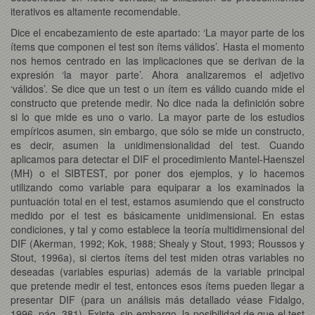
iterativos es altamente recomendable.
Dice el encabezamiento de este apartado: ‘La mayor parte de los
ítems que componen el test son ítems válidos’. Hasta el momento
nos hemos centrado en las implicaciones que se derivan de la
expresión ‘la mayor parte’. Ahora analizaremos el adjetivo
‘válidos’. Se dice que un test o un ítem es válido cuando mide el
constructo que pretende medir. No dice nada la definición sobre
si lo que mide es uno o vario. La mayor parte de los estudios
empíricos asumen, sin embargo, que sólo se mide un constructo,
es decir, asumen la unidimensionalidad del test. Cuando
aplicamos para detectar el DIF el procedimiento Mantel-Haenszel
(MH) o el SIBTEST, por poner dos ejemplos, y lo hacemos
utilizando como variable para equiparar a los examinados la
puntuación total en el test, estamos asumiendo que el constructo
medido por el test es básicamente unidimensional. En estas
condiciones, y tal y como establece la teoría multidimensional del
DIF (Akerman, 1992; Kok, 1988; Shealy y Stout, 1993; Roussos y
Stout, 1996a), si ciertos ítems del test miden otras variables no
deseadas (variables espurias) además de la variable principal
que pretende medir el test, entonces esos ítems pueden llegar a
presentar DIF (para un análisis más detallado véase Fidalgo,
1996, pág. 381). Existe, sin embargo, la posibilidad de que el test