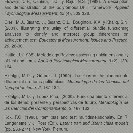
Flowers, C.P., Oshima, T.C., y Raju, N.S. (1999). A description
and demonstration of the polytomous-DFIT framework.
Applied
Psychological Measurement, 23
(4), 309-326.
Gierl, M.J., Bisanz, J., Bisanz, G.L., Boughton, K.A. y Khaliq, S.N.
(2001). Illustrating the utility of differential bundle functioning
analyses to identify and interpret group differences on
achievement test.
Educational Measurement: Issues and Practice
,
20
, 26-36.
Hattie, J. (1985). Metodology Review: assessing unidimensionality
of test and items.
Applied Psychological Measurement, 9
(2), 139-
164.
Hidalgo, M.D. y Gómez, J. (1999). Técnicas de funcionamiento
diferencial en ítems politómicos.
Metodología de las Ciencias del
Comportamiento, 2
, 167-182.
Hidalgo, M.D. y Lopez-Pina, (2000). Funcionamiento diferencial
de los ítems: presente y perspectivas de futuro.
Metodología de
las Ciencias del Comportamiento, 2
, 167-182.
Kok, F.G. (1988). Item bias and test multidimensionality. En R.
Langeheine y J. Rost (Ed.),
Latent trait and latent class models
(pp. 263-274). New York: Plenum.