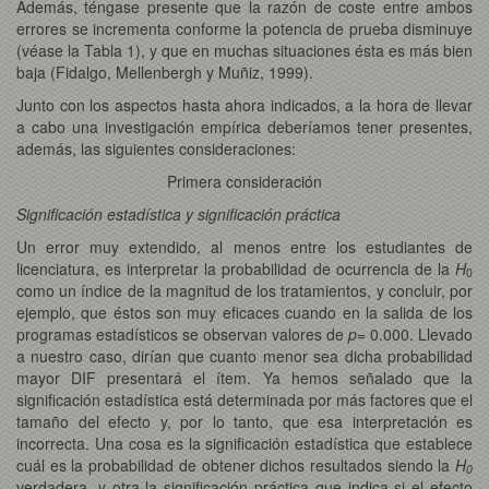
Además, téngase presente que la razón de coste entre ambos
errores se incrementa conforme la potencia de prueba disminuye
(véase la Tabla 1), y que en muchas situaciones ésta es más bien
baja (Fidalgo, Mellenbergh y Muñiz, 1999).
Junto con los aspectos hasta ahora indicados, a la hora de llevar
a cabo una investigación empírica deberíamos tener presentes,
además, las siguientes consideraciones:
Primera consideración
Significación estadística y significación práctica
Un error muy extendido, al menos entre los estudiantes de
licenciatura, es interpretar la probabilidad de ocurrencia de la
H
0
como un índice de la magnitud de los tratamientos, y concluir, por
ejemplo, que éstos son muy eficaces cuando en la salida de los
programas estadísticos se observan valores de
p
= 0.000. Llevado
a nuestro caso, dirían que cuanto menor sea dicha probabilidad
mayor DIF presentará el ítem. Ya hemos señalado que la
significación estadística está determinada por más factores que el
tamaño del efecto y, por lo tanto, que esa interpretación es
incorrecta. Una cosa es la significación estadística que establece
cuál es la probabilidad de obtener dichos resultados siendo la
H
0
verdadera, y otra la significación práctica que indica si el efecto