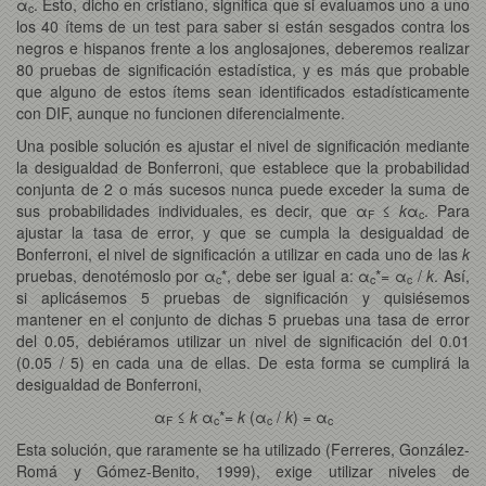
α
. Esto, dicho en cristiano, significa que si evaluamos uno a uno
c
los 40 ítems de un test para saber si están sesgados contra los
negros e hispanos frente a los anglosajones, deberemos realizar
80 pruebas de significación estadística, y es más que probable
que alguno de estos ítems sean identificados estadísticamente
con DIF, aunque no funcionen diferencialmente.
Una posible solución es ajustar el nivel de significación mediante
la desigualdad de Bonferroni, que establece que la probabilidad
conjunta de 2 o más sucesos nunca puede exceder la suma de
sus probabilidades individuales, es decir, que α
≤
k
α
. Para
F
c
ajustar la tasa de error, y que se cumpla la desigualdad de
Bonferroni, el nivel de significación a utilizar en cada uno de las
k
pruebas, denotémoslo por α
*, debe ser igual a: α
*= α
/
k
. Así,
c
c
c
si aplicásemos 5 pruebas de significación y quisiésemos
mantener en el conjunto de dichas 5 pruebas una tasa de error
del 0.05, debiéramos utilizar un nivel de significación del 0.01
(0.05 / 5) en cada una de ellas. De esta forma se cumplirá la
desigualdad de Bonferroni,
α
≤
k
α
*=
k
(α
/
k
) = α
F
c
c
c
Esta solución, que raramente se ha utilizado (Ferreres, González-
Romá y Gómez-Benito, 1999), exige utilizar niveles de