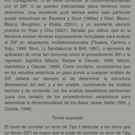
con el DIF, ni se pueden intercambiar estos términos como
sinónimos. Una excelente guía teórica sobre este particular
puede encontrase en Roussos y Stout (1996a) y Gierl, Bisanz,
Bisanz, Boughton, y Khaliq (2001), y un excelente ejemplo
práctico en Ryan y Chiu (2001). Señalar, por último, que en la
literatura existen técnicas expresamente formuladas para evaluar
el DIF en situaciones multidimensionales (Flowers, Oshima y
Raju, 1999; Stout, Li, Nandakumar & Bolt, 1997), o ejemplos de
aplicación de otras tan comunes como el procedimiento MH o la
regresión logística (Mazor, Kanjee & Clauser, 1995; Mazor,
Hambleton y Clauser, 1998). Como corolario, concluiremos que
en los estudios empíricos un paso previo a cualquier análisis de
DIF deberá ser siempre el de determinar la estructura
dimensional del test; y a ser posible, combinando los análisis
teóricos y de contenido con los análisis estadísticos pertinentes
(para una revisión de los procedimientos estadísticos para
determinar la dimensionalidad de los datos, véase Hattie,1985, y
Cuesta, 1996).
Tercer supuesto
El coste de cometer un error de Tipo I (detectar a los ítems que
no tienen DIF) es mayor que el coste de cometer un error de Tipo