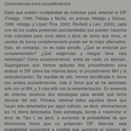
Concordancia entre procedimientos
Dado que existen multiplicidad de métodos para detectar el DIF
(Fidalgo, 1996; Fidalgo y Muñiz, en prensa; Hidalgo y Gómez,
1999; Hidalgo y López Pina, 2000; Penfield y Lam, 2000), cada
uno de los cuales presentan peculiaridades que pueden hacerlos
más indicados para unos datos o tipos de ítems que otros, el
usarlos de forma complementaria puede ser la mejor alternativa.
Esto, sin embargo, no es nada sencillo. ¿Qué se entiende por
complementario? ¿Qué exigencias y riesgos tiene esta
estrategia? Como acostumbramos, antes de nada, un ejemplo.
Supongamos que hemos aplicado dos procedimiento para
evaluar el DIF sobre los mismos datos: el procedimiento MH y la
estandarización. De resultas de ello, hemos identificado 5 ítems
con ambos procedimientos, más 2 ítems que se ha detectado
sólo con el MH, y 3 más sólo con la estandarización. En ausencia
de criterios tenemos dos estrategias para decidir qué ítems
eliminar del test. Primera, eliminar todos aquellos ítems que
hayan sido detectados por algún método, es decir, eliminaríamos
los 10 ítems detectados. Esta estrategia, tiende a maximizar el
error de Tipo I, es decir, a aumentar la probabilidad de que
eliminemos ítems que no presentan DIF. Además, esta
probabilidad aumentará a medida que aumente el número de