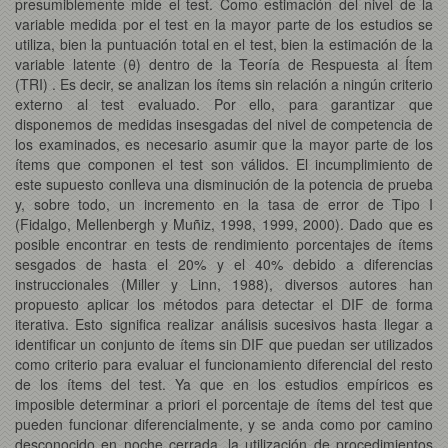
presumiblemente mide el test. Como estimación del nivel de la
variable medida por el test en la mayor parte de los estudios se
utiliza, bien la puntuación total en el test, bien la estimación de la
variable latente (θ) dentro de la Teoría de Respuesta al Ítem
(TRI) . Es decir, se analizan los ítems sin relación a ningún criterio
externo al test evaluado. Por ello, para garantizar que
disponemos de medidas insesgadas del nivel de competencia de
los examinados, es necesario asumir que la mayor parte de los
ítems que componen el test son válidos. El incumplimiento de
este supuesto conlleva una disminución de la potencia de prueba
y, sobre todo, un incremento en la tasa de error de Tipo I
(Fidalgo, Mellenbergh y Muñiz, 1998, 1999, 2000). Dado que es
posible encontrar en tests de rendimiento porcentajes de ítems
sesgados de hasta el 20% y el 40%
debido a diferencias
instruccionales
(Miller y Linn, 1988), diversos autores han
propuesto aplicar los métodos para detectar el DIF de forma
iterativa. Esto significa realizar análisis sucesivos hasta llegar a
identificar un conjunto de ítems sin DIF que puedan ser utilizados
como criterio para evaluar el funcionamiento diferencial del resto
de los ítems del test. Ya que en los estudios empíricos es
imposible determinar a priori el porcentaje de ítems del test que
pueden funcionar diferencialmente, y se anda como por camino
desconocido en noche cerrada, la utilización de procedimientos