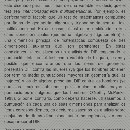
esté diseñado para medir más de una variable, es decir, que el
test sea
intencionadamente multidimensional
. Por ejemplo, es
perfectamente factible que un test de matemáticas compuesto
por ítems de geometría, álgebra y trigonometría sea un test
multidimensional. En este caso, el test estaría midiendo, o tres
dimensiones principales (geometría, álgebra y trigonometría), o
una dimensión principal de matemáticas compuesta de tres
dimensiones auxiliares que son pertinentes. En estas
condiciones, si realizásemos un análisis de DIF empleando la
puntuación total en el test como variable de bloqueo, es muy
posible que encontráramos que los ítems de geometría
presentan DIF contra las mujeres (ya que los hombres obtienen
por término medio puntuaciones mayores en geometría que las
mujeres) y los de álgebra presentan DIF contra los hombres (ya
que las mujeres obtienen por término medio mayores
puntuaciones en álgebra que los hombres; O’Neill y McPeeks,
1993). Si por el contrario, como debería hacerse, utilizásemos la
puntuación en cada una de esas dimensiones para analizar los
ítems correspondientes, es decir, realizásemos los análisis sobre
conjuntos de ítems dimensionalmente homogéneos, veríamos
desaparecer el DIF.
Por consiguiente, ni se debe confundir la multidimensionalidad