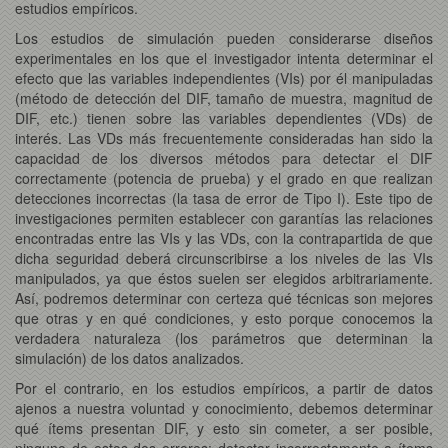
estudios empíricos.
Los estudios de simulación pueden considerarse diseños
experimentales en los que el investigador intenta determinar el
efecto que las variables independientes (VIs) por él manipuladas
(método de detección del DIF, tamaño de muestra, magnitud de
DIF, etc.) tienen sobre las variables dependientes (VDs) de
interés. Las VDs más frecuentemente consideradas han sido la
capacidad de los diversos métodos para detectar el DIF
correctamente (potencia de prueba) y el grado en que realizan
detecciones incorrectas (la tasa de error de Tipo I). Este tipo de
investigaciones permiten establecer con garantías las relaciones
encontradas entre las VIs y las VDs, con la contrapartida de que
dicha seguridad deberá circunscribirse a los niveles de las VIs
manipulados, ya que éstos suelen ser elegidos arbitrariamente.
Así, podremos determinar con certeza qué técnicas son mejores
que otras y en qué condiciones, y esto porque conocemos la
verdadera naturaleza (los parámetros que determinan la
simulación) de los datos analizados.
Por el contrario, en los estudios empíricos, a partir de datos
ajenos a nuestra voluntad y conocimiento, debemos determinar
qué ítems presentan DIF, y esto sin cometer, a ser posible,
ninguno de estos dos errores: detectar incorrectamente a ítems