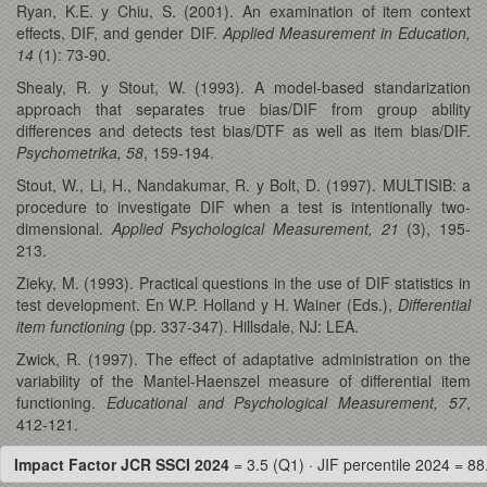
Ryan, K.E. y Chiu, S. (2001). An examination of item context
effects, DIF, and gender DIF.
Applied Measurement in Education,
14
(1): 73-90.
Shealy, R. y Stout, W. (1993). A model-based standarization
approach that separates true bias/DIF from group ability
differences and detects test bias/DTF as well as item bias/DIF.
Psychometrika, 58
, 159-194.
Stout, W., Li, H., Nandakumar, R. y Bolt, D. (1997). MULTISIB: a
procedure to investigate DIF when a test is intentionally two-
dimensional.
Applied Psychological Measurement, 21
(3), 195-
213.
Zieky, M. (1993). Practical questions in the use of DIF statistics in
test development. En W.P. Holland y H. Wainer (Eds.),
Differential
item functioning
(pp. 337-347). Hillsdale, NJ: LEA.
Zwick, R. (1997). The effect of adaptative administration on the
variability of the Mantel-Haenszel measure of differential item
functioning.
Educational and Psychological Measurement, 57
,
412-121.
Impact Factor JCR SSCI 2024
= 3.5 (Q1) · JIF percentile 2024 = 88