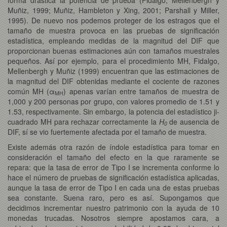
Muñiz, 1999; Muñiz, Hambleton y Xing, 2001; Parshall y Miller,
1995). De nuevo nos podemos proteger de los estragos que el
tamaño de muestra provoca en las pruebas de significación
estadística, empleando medidas de la magnitud del DIF que
proporcionan buenas estimaciones aún con tamaños muestrales
pequeños. Así por ejemplo, para el procedimiento MH, Fidalgo,
Mellenbergh y Muñiz (1999) encuentran que las estimaciones de
la magnitud del DIF obtenidas mediante el cociente de razones
común MH (α
) apenas varían entre tamaños de muestra de
MH
1,000 y 200 personas por grupo, con valores promedio de 1.51 y
1.53, respectivamente. Sin embargo, la potencia del estadístico ji-
cuadrado MH para rechazar correctamente la
H
de ausencia de
0
DIF, sí se vio fuertemente afectada por el tamaño de muestra.
Existe además otra razón de índole estadística para tomar en
consideración el tamaño del efecto en la que raramente se
repara: que la tasa de error de Tipo I se incrementa conforme lo
hace el número de pruebas de significación estadística aplicadas,
aunque la tasa de error de Tipo I en cada una de estas pruebas
sea constante. Suena raro, pero es así. Supongamos que
decidimos incrementar nuestro patrimonio con la ayuda de 10
monedas trucadas. Nosotros siempre apostamos cara, a