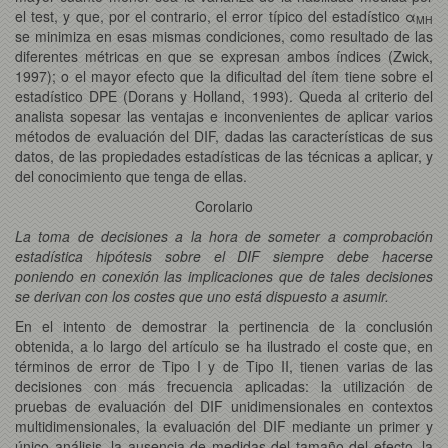
el test, y que, por el contrario, el error típico del estadístico α
MH
se minimiza en esas mismas condiciones, como resultado de las
diferentes métricas en que se expresan ambos índices (Zwick,
1997); o el mayor efecto que la dificultad del ítem tiene sobre el
estadístico DPE (Dorans y Holland, 1993). Queda al criterio del
analista sopesar las ventajas e inconvenientes de aplicar varios
métodos de evaluación del DIF, dadas las características de sus
datos, de las propiedades estadísticas de las técnicas a aplicar, y
del conocimiento que tenga de ellas.
Corolario
La toma de decisiones a la hora de someter a comprobación
estadística hipótesis sobre el DIF siempre debe hacerse
poniendo en conexión las implicaciones que de tales decisiones
se derivan con los costes que uno está dispuesto a asumir.
En el intento de demostrar la pertinencia de la conclusión
obtenida, a lo largo del artículo se ha ilustrado el coste que, en
términos de error de Tipo I y de Tipo II, tienen varias de las
decisiones con más frecuencia aplicadas: la utilización de
pruebas de evaluación del DIF unidimensionales en contextos
multidimensionales, la evaluación del DIF mediante un primer y
único análisis, la ausencia de medidas del tamaño del efecto, la