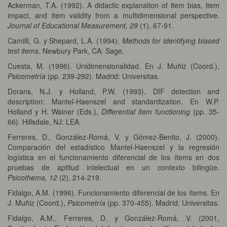
Ackerman, T.A. (1992). A didactic explanation of item bias, item
impact, and item validity from a multidimensional perspective.
Journal of Educational Measurement, 29
(1), 67-91.
Camilli, G. y Shepard, L.A. (1994).
Methods for identifying biased
test items
. Newbury Park, CA: Sage.
Cuesta, M. (1996). Unidimensionalidad. En J. Muñiz (Coord.),
Psicometría
(pp. 239-292). Madrid: Universitas.
Dorans, N.J. y Holland, P.W. (1993). DIF detection and
description: Mantel-Haenszel and standardization. En W.P.
Holland y H. Wainer (Eds.),
Differential item functioning
(pp. 35-
66). Hillsdale, NJ: LEA.
Ferreres, D., González-Romá, V. y Gómez-Benito, J. (2000).
Comparación del estadístico Mantel-Haenszel y la regresión
logística en el funcionamiento diferencial de los ítems en dos
pruebas de aptitud intelectual en un contexto bilingüe.
Psicothema, 12
(2), 214-219.
Fidalgo, A.M. (1996). Funcionamiento diferencial de los ítems
.
En
J. Muñiz (Coord.),
Psicometría
(pp. 370-455). Madrid: Universitas.
Fidalgo, A.M., Ferreres, D. y González-Romá, V. (2001,