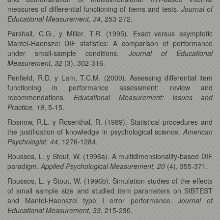
measures of differential functioning of items and tests.
Journal of
Educational Measurement, 34
, 253-272.
Parshall, C.G., y Miller, T.R. (1995). Exact versus asymptotic
Mantel-Haenszel DIF statistics: A comparison of performance
under small-sample conditions.
Journal of Educational
Measurement, 32
(3), 302-316.
Penfield, R.D. y Lam, T.C.M. (2000). Assessing differential item
functioning in performance assessment: review and
recommendations
. Educational Measurement: Issues and
Practice, 19
, 5-15.
Rosnow, R.L. y Rosenthal, R. (1989). Statistical procedures and
the justification of knowledge in psychological science.
American
Psychologist, 44
, 1276-1284.
Roussos, L. y Stout, W. (1996a). A multidimensionality-based DIF
paradigm.
Applied Psychological Measurement, 20
(4), 355-371.
Roussos, L. y Stout, W. (1996b). Simulation studies of the effects
of small sample size and studied item parameters on SIBTEST
and Mantel-Haenszel type I error performance.
Journal of
Educational Measurement, 33
, 215-230.