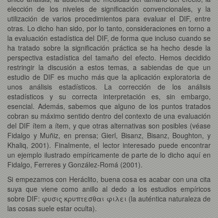
elección de los niveles de significación convencionales, y la
utilización de varios procedimientos para evaluar el DIF, entre
otras. Lo dicho han sido, por lo tanto, consideraciones en torno a
la evaluación estadística del DIF, de forma que incluso cuando se
ha tratado sobre la significación práctica se ha hecho desde la
perspectiva estadística del tamaño del efecto. Hemos decidido
restringir la discusión a estos temas, a sabiendas de que un
estudio de DIF es mucho más que la aplicación exploratoria de
unos análisis estadísticos. La corrección de los análisis
estadísticos y su correcta interpretación es, sin embargo,
esencial. Además, sabemos que alguno de los puntos tratados
cobran su máximo sentido dentro del contexto de una evaluación
del DIF ítem a ítem, y que otras alternativas son posibles (véase
Fidalgo y Muñiz, en prensa; Gierl, Bisanz, Bisanz, Boughton, y
Khaliq, 2001). Finalmente, el lector interesado puede encontrar
un ejemplo ilustrado empíricamente de parte de lo dicho aquí en
Fidalgo, Ferreres y González-Romá (2001).
Si empezamos con Heráclito, buena cosa es acabar con una cita
suya que viene como anillo al dedo a los estudios empíricos
sobre DIF: φυσις κρυπτεσθαι φιλει (la auténtica naturaleza de
las cosas suele estar oculta).