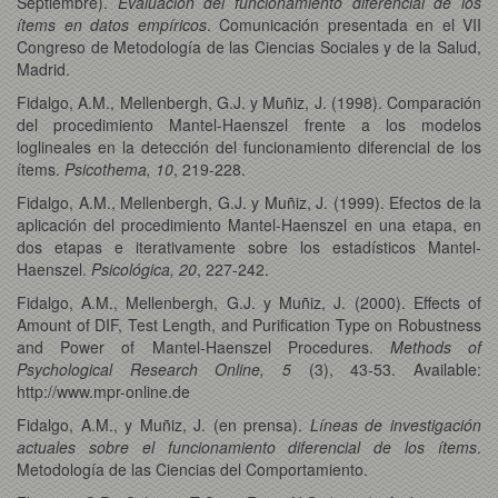
Septiembre).
Evaluación del funcionamiento diferencial de los
ítems en datos empíricos
. Comunicación presentada en el VII
Congreso de Metodología de las Ciencias Sociales y de la Salud,
Madrid.
Fidalgo, A.M., Mellenbergh, G.J. y Muñiz, J. (1998). Comparación
del procedimiento Mantel-Haenszel frente a los modelos
loglineales en la detección del funcionamiento diferencial de los
ítems.
Psicothema, 10
, 219-228.
Fidalgo, A.M., Mellenbergh, G.J. y Muñiz, J. (1999). Efectos de la
aplicación del procedimiento Mantel-Haenszel en una etapa, en
dos etapas e iterativamente sobre los estadísticos Mantel-
Haenszel.
Psicológica, 20
, 227-242.
Fidalgo, A.M., Mellenbergh, G.J. y Muñiz, J. (2000). Effects of
Amount of DIF, Test Length, and Purification Type on Robustness
and Power of Mantel-Haenszel Procedures.
Methods of
Psychological Research Online, 5
(3), 43-53. Available:
http://www.mpr-online.de
Fidalgo, A.M., y Muñiz, J. (en prensa).
Líneas de investigación
actuales sobre el funcionamiento diferencial de los ítems
.
Metodología de las Ciencias del Comportamiento.