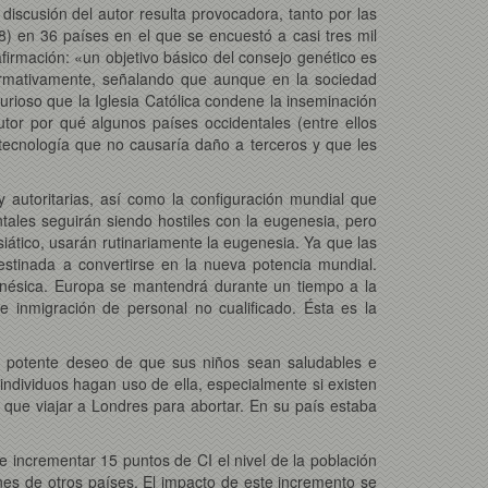
 discusión del autor resulta provocadora, tanto por las
) en 36 países en el que se encuestó a casi tres mil
firmación: «un objetivo básico del consejo genético es
irmativamente, señalando que aunque en la sociedad
urioso que la Iglesia Católica condene la inseminación
utor por qué algunos países occidentales (entre ellos
ecnología que no causaría daño a terceros y que les
 autoritarias, así como la configuración mundial que
ales seguirán siendo hostiles con la eugenesia, pero
iático, usarán rutinariamente la eugenesia. Ya que las
estinada a convertirse en la nueva potencia mundial.
nésica. Europa se mantendrá durante un tiempo a la
 inmigración de personal no cualificado. Ésta es la
un potente deseo de que sus niños sean saludables e
individuos hagan uso de ella, especialmente si existen
 que viajar a Londres para abortar. En su país estaba
e incrementar 15 puntos de CI el nivel de la población
es de otros países. El impacto de este incremento se