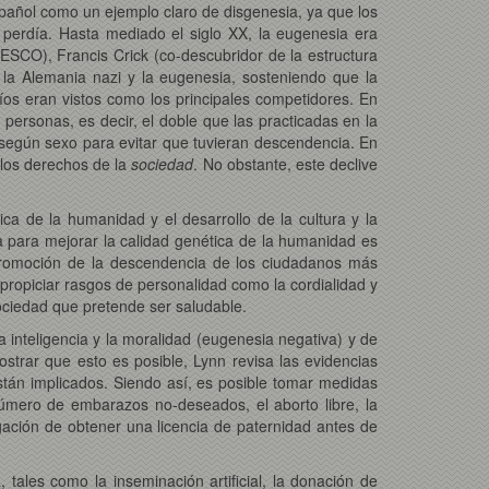
pañol como un ejemplo claro de disgenesia, ya que los
 perdía. Hasta mediado el siglo XX, la eugenesia era
ESCO), Francis Crick (co-descubridor de la estructura
 la Alemania nazi y la eugenesia, sosteniendo que la
íos eran vistos como los principales competidores. En
 personas, es decir, el doble que las practicadas en la
s según sexo para evitar que tuvieran descendencia. En
 los derechos de la
sociedad
. No obstante, este declive
a de la humanidad y el desarrollo de la cultura y la
a para mejorar la calidad genética de la humanidad es
 promoción de la descendencia de los ciudadanos más
 propiciar rasgos de personalidad como la cordialidad y
ociedad que pretende ser saludable.
 inteligencia y la moralidad (eugenesia negativa) y de
ostrar que esto es posible, Lynn revisa las evidencias
están implicados. Siendo así, es posible tomar medidas
úmero de embarazos no-deseados, el aborto libre, la
igación de obtener una licencia de paternidad antes de
 tales como la inseminación artificial, la donación de