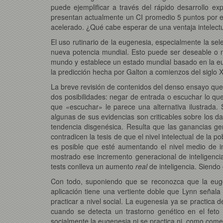
puede ejemplificar a través del rápido desarrollo e
presentan actualmente un CI promedio 5 puntos por en
acelerado. ¿Qué cabe esperar de una ventaja intelectu
El uso rutinario de la eugenesia, especialmente la sel
nueva potencia mundial. Esto puede ser deseable o no
mundo y establece un estado mundial basado en la eug
la predicción hecha por Galton a comienzos del siglo X
La breve revisión de contenidos del denso ensayo que 
dos posibilidades: negar de entrada o escuchar lo que
que «escuchar» le parece una alternativa ilustrada. 
algunas de sus evidencias son criticables sobre los d
tendencia disgenésica. Resulta que las ganancias ge
contradicen la tesis de que el nivel intelectual de la p
es posible que esté aumentando el nivel medio de 
mostrado ese incremento generacional de inteligenc
tests conlleva un aumento
real
de inteligencia. Siendo
Con todo, suponiendo que se reconozca que la eugen
aplicación tiene una vertiente doble que Lynn señal
practicar a nivel social. La eugenesia ya se practica d
cuando se detecta un trastorno genético en el feto
socialmente la eugenesia ni se practica ni, como come