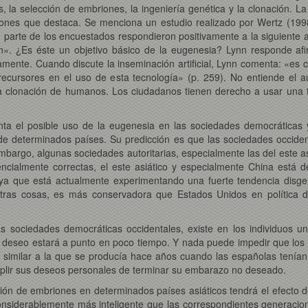
s, la selección de embriones, la ingeniería genética y la clonación. La
ones que destaca. Se menciona un estudio realizado por Wertz (1998
parte de los encuestados respondieron positivamente a la siguiente a
n». ¿Es éste un objetivo básico de la eugenesia? Lynn responde af
amente. Cuando discute la inseminación artificial, Lynn comenta: «es c
precursores en el uso de esta tecnología» (p. 259). No entiende el a
la clonación de humanos. Los ciudadanos tienen derecho a usar una t
nta el posible uso de la eugenesia en las sociedades democráticas y
de determinados países. Su predicción es que las sociedades occident
bargo, algunas sociedades autoritarias, especialmente las del este as
ncialmente correctas, el este asiático y especialmente China está d
ya que está actualmente experimentando una fuerte tendencia disge
 otras cosas, es más conservadora que Estados Unidos en política de
s sociedades democráticas occidentales, existe en los individuos 
te deseo estará a punto en poco tiempo. Y nada puede impedir que los 
á similar a la que se producía hace años cuando las españolas tenían
mplir sus deseos personales de terminar su embarazo no deseado.
ción de embriones en determinados países asiáticos tendrá el efecto d
nsiderablemente más inteligente que las correspondientes generacion