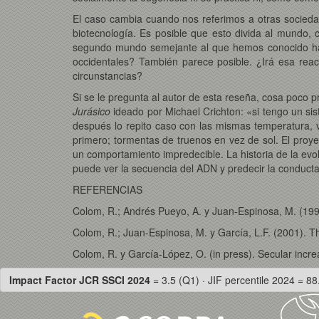
El caso cambia cuando nos referimos a otras socieda
biotecnología. Es posible que esto divida al mundo,
segundo mundo semejante al que hemos conocido hast
occidentales? También parece posible. ¿Irá esa reac
circunstancias?
Si se le pregunta al autor de esta reseña, cosa poco p
Jurásico
ideado por Michael Crichton: «si tengo un sis
después lo repito caso con las mismas temperatura, 
primero; tormentas de truenos en vez de sol. El proye
un comportamiento impredecible. La historia de la evol
puede ver la secuencia del ADN y predecir la conducta
REFERENCIAS
Colom, R.; Andrés Pueyo, A. y Juan-Espinosa, M. (199
Colom, R.; Juan-Espinosa, M. y García, L.F. (2001). The
Colom, R. y García-López, O. (in press). Secular increas
Impact Factor JCR SSCI 2024
= 3.5 (Q1) · JIF percentile 2024 = 88