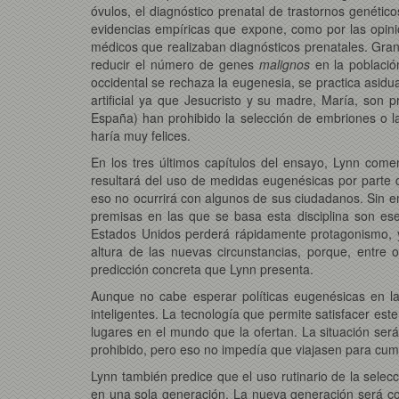
óvulos, el diagnóstico prenatal de trastornos genético
evidencias empíricas que expone, como por las opini
médicos que realizaban diagnósticos prenatales. Gran 
reducir el número de genes
malignos
en la població
occidental se rechaza la eugenesia, se practica asidu
artificial ya que Jesucristo y su madre, María, son 
España) han prohibido la selección de embriones o 
haría muy felices.
En los tres últimos capítulos del ensayo, Lynn come
resultará del uso de medidas eugenésicas por parte 
eso no ocurrirá con algunos de sus ciudadanos. Sin em
premisas en las que se basa esta disciplina son ese
Estados Unidos perderá rápidamente protagonismo, 
altura de las nuevas circunstancias, porque, entre
predicción concreta que Lynn presenta.
Aunque no cabe esperar políticas eugenésicas en la
inteligentes. La tecnología que permite satisfacer es
lugares en el mundo que la ofertan. La situación ser
prohibido, pero eso no impedía que viajasen para cu
Lynn también predice que el uso rutinario de la selec
en una sola generación. La nueva generación será co