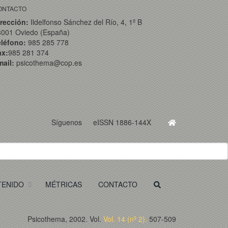
ONTACTO
rección:
Ildelfonso Sánchez del Río, 4, 1º B
3001 Oviedo (España)
eléfono:
985 285 778
ax:
985 281 374
ail:
psicothema@cop.es
Síguenos
eISSN 1886-144X
TENIDO
MÉTRICAS
CONTACTO
Psicothema, 2002. Vol.
Vol. 14 (nº 2).
507-509