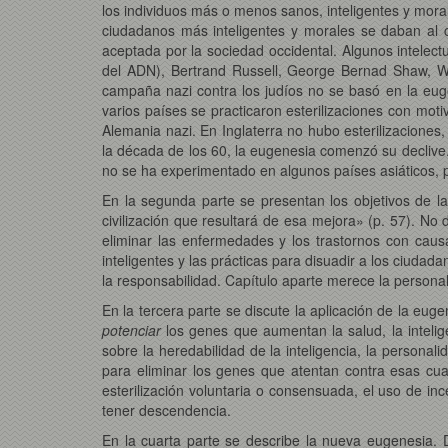
los individuos más o menos sanos, inteligentes y mor
ciudadanos más inteligentes y morales se daban al c
aceptada por la sociedad occidental. Algunos intelec
del ADN), Bertrand Russell, George Bernad Shaw, Win
campaña nazi contra los judíos no se basó en la euge
varios países se practicaron esterilizaciones con moti
Alemania nazi. En Inglaterra no hubo esterilizaciones
la década de los 60, la eugenesia comenzó su declive
no se ha experimentado en algunos países asiáticos, p
En la segunda parte se presentan los objetivos de l
civilización que resultará de esa mejora» (p. 57). N
eliminar las enfermedades y los trastornos con cau
inteligentes y las prácticas para disuadir a los ciuda
la responsabilidad. Capítulo aparte merece la persona
En la tercera parte se discute la aplicación de la euge
potenciar
los genes que aumentan la salud, la intelige
sobre la heredabilidad de la inteligencia, la persona
para eliminar los genes que atentan contra esas cu
esterilización voluntaria o consensuada, el uso de in
tener descendencia.
En la cuarta parte se describe la nueva eugenesia. De