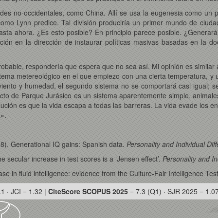
des no-occidentales, como China. Allí se usa la eugenesia como un p
 como Lynn predice. Tal división produciría un primer mundo de ciud
a ahora. ¿Es esto posible? En principio parece posible. ¿Generará
ción en la dirección de instaurar políticas masivas basadas en la do
robable, respondería que espera que no sea así. Mi opinión es similar 
tema metereológico en el que empiezo con una cierta temperatura, y u
viento y humedad, el segundo sistema no se comportará casi igual; se
cto de Parque Jurásico es un sistema aparentemente simple, animales d
ución es que la vida escapa a todas las barreras. La vida evade los en
».
8). Generational IQ gains: Spanish data.
Personality and Individual Dif
 secular increase in test scores is a ‘Jensen effect’.
Personality and In
e in fluid intelligence: evidence from the Culture-Fair Intelligence Tes
.1 · JCI = 1.32 |
CiteScore SCOPUS 2025
= 7.3 (Q1) · SJR 2025 = 1.0