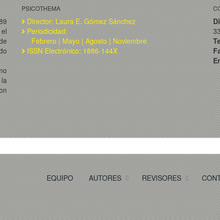
PSICOTHEMA
C
989
Director: Laura E. Gómez Sánchez
Di
el
Periodicidad:
3
de
Febrero | Mayo | Agosto | Noviembre
T
ado
ISSN Electrónico: 1886-144X
F
Em
omo
la
on
EQUIPO
AUTORES
REVISORES
CON