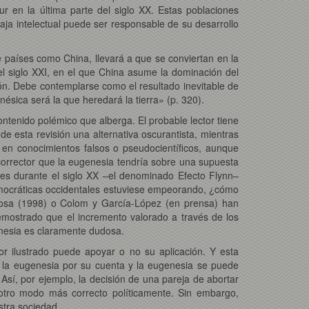
r en la última parte del siglo XX. Estas poblaciones
ja intelectual puede ser responsable de su desarrollo
de países como China, llevará a que se conviertan en la
el siglo XXI, en el que China asume la dominación del
ón. Debe contemplarse como el resultado inevitable de
ésica será la que heredará la tierra» (p. 320).
ntenido polémico que alberga. El probable lector tiene
e esta revisión una alternativa oscurantista, mientras
a en conocimientos falsos o pseudocientíficos, aunque
 corrector que la eugenesia tendría sobre una supuesta
les durante el siglo XX –el denominado Efecto Flynn–
mocráticas occidentales estuviese empeorando, ¿cómo
nosa (1998) o Colom y García-López (en prensa) han
mostrado que el incremento valorado a través de los
genesia es claramente dudosa.
r ilustrado puede apoyar o no su aplicación. Y esta
r la eugenesia por su cuenta y la eugenesia se puede
. Así, por ejemplo, la decisión de una pareja de abortar
 otro modo más correcto políticamente. Sin embargo,
stra sociedad.