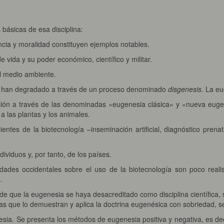
básicas de esa disciplina:
ncia y moralidad constituyen ejemplos notables.
 vida y su poder económico, científico y militar.
el medio ambiente.
 se han degradado a través de un proceso denominado
disgenesis
. La e
ción a través de las denominadas «eugenesia clásica» y «nueva eugene
 las plantas y los animales.
ntes de la biotecnología –inseminación artificial, diagnóstico prenat
dividuos y, por tanto, de los países.
dades occidentales sobre el uso de la biotecnología son poco reali
.
e que la eugenesia se haya desacreditado como disciplina científica, s
as que lo demuestran y aplica la doctrina eugenésica con sobriedad, s
esia. Se presenta los métodos de eugenesia positiva y negativa, es deci