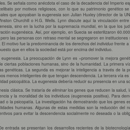
ales. Se señala como anécdota el caso de la decadencia del Imperio es
elibato por motivos religiosos, con lo que su patrimonio genético se
tuales que apoyaban la eugenesia son Julian Huxley (director de la UN
ston Churchill o H.G. Wells. Lynn discute aquí la vinculación entre
nesia, sino en la lucha por la supremacía mundial, en la que los jud
vación eugenésica. Así, por ejemplo, en Suecia se esterilizaron 60.000
, pero las personas con retraso mental se segregaron en institucione
. El motivo fue la predominancia de los derechos del
individuo
frente a
uesto que en ellos la sociedad está por encima del individuo.
a eugenesia. La preocupación de Lynn es «promover la mejora genétic
o de ciertas poblaciones humanas, sino de la humanidad. La primera ví
sas genéticas. La segunda es mejorar la inteligencia a través de la
danos menos inteligentes de que tengan descendencia. La tercera vía es
lidad psicopática. La eugenesia debería reducir su presencia en una s
nesia clásica. Se trataría de
eliminar
los genes que reducen la salud, la
ncia y la moralidad de los individuos (eugenesia positiva). Para dem
lidad o la psicopatía. La investigación ha demostrando que los genes 
alidades humanas. Algunas de estas medidas son la reducción del n
centivos para evitar la descendencia socialmente no deseada o la obl
 entrada se presentan los desarrollos recientes de la biotecnología,