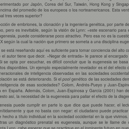
xperimentado por Japón, Corea del Sur, Taiwán, Hong Kong y Singapu
cima del promedio de los europeos o los norteamericanos. Esta venta
al tres veces superior?
ección de embriones, la clonación y la ingeniería genética, por parte 
, pero es inevitable, según la visión de Lynn: «este escenario para 
enesia, puede considerarse poco atractivo. Pero esa no es la cuesti
X según la cual la nación que primero se someta a una disciplina eugen
se está reseñando aquí es suficiente para tomar conciencia del alto co
 el autor tiene que decir. «Negar de entrada» le parece al encargado d
Si se opta por escuchar, es difícil concluir que la eugenesia se bas
atos disponibles. Un ejemplo especialmente revelador es el del efecto
neracionales de inteligencia observadas en las sociedades occidenta
oblación se está deteriorando. Si el
pool
genético de las sociedades de
inteligencia de esas sociedades? Colom, Andrés-Pueyo y Juan-Espi
ia en España. Además, Colom, Juan-Espinosa y García (2001) han de
 esto así, la necesidad de la eugenesia para paliar el efecto de la dis
esia puede cumplir en parte lo que dice que puede hacer, el lecto
a nítidamente y que no basta con negar: el ciudadano puede practica
e hecho a título individual en la sociedad occidental en la que vivimos
 tras un diagnóstico prenatal es eugenesia, aunque se le llame de
nta Lynn, cabe esperar que se practique en el inminente futuro en nue