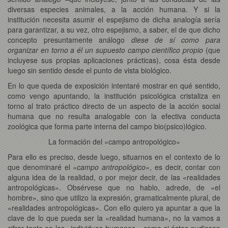
diversas especies animales, a la acción humana. Y si la
institución necesita asumir el espejismo de dicha analogía sería
para garantizar, a su vez, otro espejismo, a saber, el de que dicho
concepto presuntamente análogo
diese de sí como para
organizar en torno a él un supuesto campo científico propio
(que
incluyese sus propias aplicaciones prácticas), cosa ésta desde
luego sin sentido desde el punto de vista biológico.
En lo que queda de exposición intentaré mostrar en qué sentido,
como vengo apuntando, la institución psicológica cristaliza en
torno al trato práctico directo de un aspecto de la acción social
humana que no resulta analogable con la efectiva conducta
zoológica que forma parte interna del campo bio(psico)lógico.
La formación del «campo antropológico»
Para ello es preciso, desde luego, situarnos en el contexto de lo
que denominaré el
«campo antropológico»
, es decir, contar con
alguna idea de la realidad, o por mejor decir, de las «realidades
antropológicas». Obsérvese que no hablo, adrede, de «el
hombre», sino que utilizo la expresión, gramaticalmente plural, de
«realidades antropológicas». Con ello quiero ya apuntar a que la
clave de lo que pueda ser la «realidad humana», no la vamos a
cifrar tanto en los «individuos humanos», como si éstos pudiesen