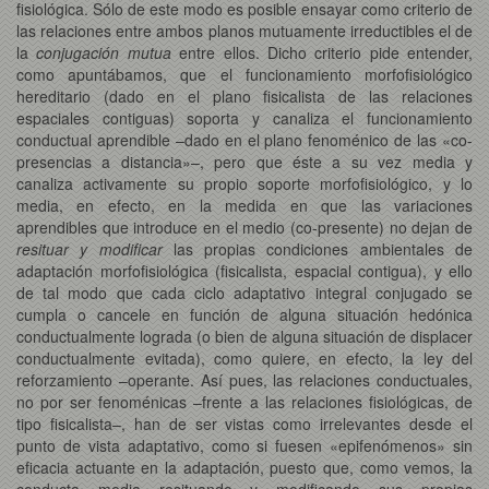
fisiológica. Sólo de este modo es posible ensayar como criterio de
las relaciones entre ambos planos mutuamente irreductibles el de
la
conjugación mutua
entre ellos. Dicho criterio pide entender,
como apuntábamos, que el funcionamiento morfofisiológico
hereditario (dado en el plano fisicalista de las relaciones
espaciales contiguas) soporta y canaliza el funcionamiento
conductual aprendible –dado en el plano fenoménico de las «co-
presencias a distancia»–, pero que éste a su vez media y
canaliza activamente su propio soporte morfofisiológico, y lo
media, en efecto, en la medida en que las variaciones
aprendibles que introduce en el medio (co-presente) no dejan de
resituar y modificar
las propias condiciones ambientales de
adaptación morfofisiológica (fisicalista, espacial contigua), y ello
de tal modo que cada ciclo adaptativo integral conjugado se
cumpla o cancele en función de alguna situación hedónica
conductualmente lograda (o bien de alguna situación de displacer
conductualmente evitada), como quiere, en efecto, la ley del
reforzamiento –operante. Así pues, las relaciones conductuales,
no por ser fenoménicas –frente a las relaciones fisiológicas, de
tipo fisicalista–, han de ser vistas como irrelevantes desde el
punto de vista adaptativo, como si fuesen «epifenómenos» sin
eficacia actuante en la adaptación, puesto que, como vemos, la
conducta media resituando y modificando sus propias