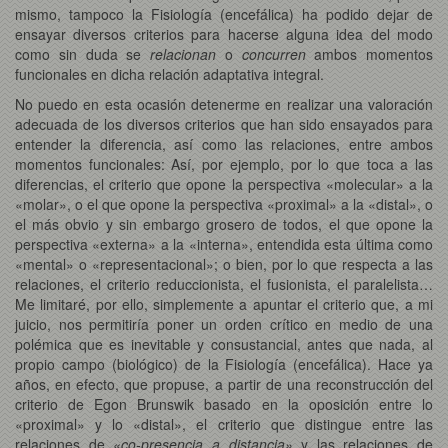
mismo, tampoco la Fisiología (encefálica) ha podido dejar de
ensayar diversos criterios para hacerse alguna idea del modo
como sin duda se
relacionan
o
concurren
ambos momentos
funcionales en dicha relación adaptativa integral.
No puedo en esta ocasión detenerme en realizar una valoración
adecuada de los diversos criterios que han sido ensayados para
entender la diferencia, así como las relaciones, entre ambos
momentos funcionales: Así, por ejemplo, por lo que toca a las
diferencias, el criterio que opone la perspectiva «molecular» a la
«molar», o el que opone la perspectiva «proximal» a la «distal», o
el más obvio y sin embargo grosero de todos, el que opone la
perspectiva «externa» a la «interna», entendida esta última como
«mental» o «representacional»; o bien, por lo que respecta a las
relaciones, el criterio reduccionista, el fusionista, el paralelista…
Me limitaré, por ello, simplemente a apuntar el criterio que, a mi
juicio, nos permitiría poner un orden crítico en medio de una
polémica que es inevitable y consustancial, antes que nada, al
propio campo (biológico) de la Fisiología (encefálica). Hace ya
años, en efecto, que propuse, a partir de una reconstrucción del
criterio de Egon Brunswik basado en la oposición entre lo
«proximal» y lo «distal», el criterio que distingue entre las
relaciones de
«co-presencia a distancia»
y las relaciones de