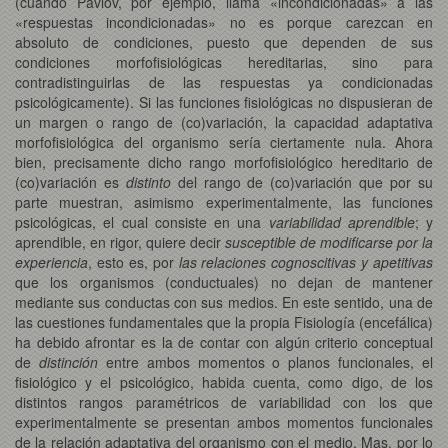
(cuando Pavlov, por ejemplo, llama «incondicionadas» a las
«respuestas incondicionadas» no es porque carezcan en
absoluto de condiciones, puesto que dependen de sus
condiciones morfofisiológicas hereditarias, sino para
contradistinguirlas de las respuestas ya condicionadas
psicológicamente). Si las funciones fisiológicas no dispusieran de
un margen o rango de (co)variación, la capacidad adaptativa
morfofisiológica del organismo sería ciertamente nula. Ahora
bien, precisamente dicho rango morfofisiológico hereditario de
(co)variación es
distinto
del rango de (co)variación que por su
parte muestran, asimismo experimentalmente, las funciones
psicológicas, el cual consiste en una
variabilidad aprendible
; y
aprendible, en rigor, quiere decir
susceptible de modificarse por la
experiencia
, esto es, por
las relaciones cognoscitivas y apetitivas
que los organismos (conductuales) no dejan de mantener
mediante sus conductas con sus medios. En este sentido, una de
las cuestiones fundamentales que la propia Fisiología (encefálica)
ha debido afrontar es la de contar con algún criterio conceptual
de
distinción
entre ambos momentos o planos funcionales, el
fisiológico y el psicológico, habida cuenta, como digo, de los
distintos rangos paramétricos de variabilidad con los que
experimentalmente se presentan ambos momentos funcionales
de la relación adaptativa del organismo con el medio. Mas, por lo