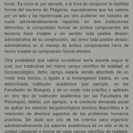
fondo. Es como si, por ejemplo, a la hora de componer la realidad
formal del teorema de Pitágoras, supusiéramos que los catetos
por un lado y las hipotenusas por otro pudieran ser tratados de
modo administrativamente repartido en dos instituciones
diferentes: la composición formal de ambos componentes del
teorema hace inviable y sin sentido toda posible división
administrativa de su construcción, así como toda posible división
administrativa en el manejo de ambos componentes haría de
hecho inviable su composición formal efectiva.
Otra posibilidad que cabría considerar sería aquella según la
cual, aun tratándose del mismo campo científico de realidad, el
bio(psico)lógico, dicho campo estaría siendo abordado de un
modo más teórico, o ligado a la investigación básica, en una
determinada institución académica (por ejemplo, en las
Facultades de Biología), y de un modo más práctico o aplicado
en otro tipo de institución académica (en las Facultades de
Psicología), debido, por ejemplo, a la creciente demanda social
de aplicar los saberes bio(psico)lógicos teóricos disponibles a la
resolución de diversos aspectos de los problemas humanos
prácticos. Sin duda que uno de los criterios para organizar
administrativamente los saberes académicos es no sólo el de la
unidad categorial o formal de cada campo científico de realidad,