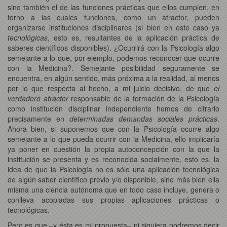
sino también el de las funciones prácticas que ellos cumplen, en
torno a las cuales funciones, como un atractor, pueden
organizarse instituciones disciplinares (si bien en este caso ya
tecnológicas
, esto es, resultantes de la aplicación práctica de
saberes científicos disponibles). ¿Ocurrirá con la Psicología algo
semejante a lo que, por ejemplo, podemos reconocer que ocurre
con la Medicina?. Semejante posibilidad seguramente se
encuentra, en algún sentido, más próxima a la realidad, al menos
por lo que respecta al hecho, a mi juicio decisivo, de que
el
verdadero atractor
responsable de la formación de la Psicología
como institución disciplinar independiente hemos de cifrarlo
precisamente en
determinadas demandas sociales prácticas
.
Ahora bien, si suponemos que con la Psicología ocurre algo
semejante a lo que pueda ocurrir con la Medicina, ello implicaría
ya poner en cuestión la propia autoconcepción con la que la
institución se presenta y es reconocida socialmente, esto es, la
idea de que la Psicología no es sólo una aplicación tecnológica
de algún saber científico previo y/o disponible, sino más bien ella
misma una ciencia autónoma que en todo caso incluye, genera o
conlleva acopladas sus propias aplicaciones prácticas o
tecnológicas.
Pero es que –y ésta es mi propuesta– ni siquiera podremos decir