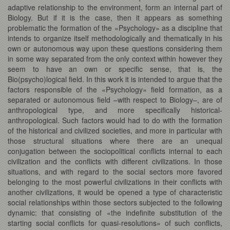
adaptive relationship to the environment, form an internal part of
Biology. But if it is the case, then it appears as something
problematic the formation of the «Psychology» as a discipline that
intends to organize itself methodologically and thematically in his
own or autonomous way upon these questions considering them
in some way separated from the only context within however they
seem to have an own or specific sense, that is, the
Bio(psycho)logical field. In this work it is intended to argue that the
factors responsible of the «Psychology» field formation, as a
separated or autonomous field –with respect to Biology–, are of
anthropological type, and more specifically historical-
anthropological. Such factors would had to do with the formation
of the historical and civilized societies, and more in particular with
those structural situations where there are an unequal
conjugation between the sociopolitical conflicts internal to each
civilization and the conflicts with different civilizations. In those
situations, and with regard to the social sectors more favored
belonging to the most powerful civilizations in their conflicts with
another civilizations, it would be opened a type of characteristic
social relationships within those sectors subjected to the following
dynamic: that consisting of «the indefinite substitution of the
starting social conflicts for quasi-resolutions» of such conflicts,