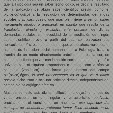
que la Psicología sea un saber tecno-lógico, es decir, el resultado
de la aplicación de algún saber científico previo (como el
bio(psico)lógico) a la resolución de determinadas demandas
sociales prácticas, puesto que más bien viene a ser un saber
meramente
técnico o artesanal
, en cuanto que resulta de
la
tramitación, directa y exclusivamente práctica,
de dichas
demandas sociales sin necesidad de la mediación de ningún
saber científico previo a partir del cual se realizasen sus
aplicaciones. Y si esto es así es porque, como ahora veremos, el
aspecto de la acción social humana que la Psicología trata, o
tramita de un modo directamente práctico, no resulta ser, en
cuanto que tiene que ver con la acción social humana, no ya sólo
unívoco, sino ni siquiera proporcional o análogo con la efectiva
conducta (zoológica) que forma parte interna del campo
bio(psico)lógico,
lo cual precisamente es lo que va a hacer
posible
dicho trato disciplinar práctico directo, independiente del
campo bio(psico)lógico efectivo.
Mas de ser esto así, dicha institución no dejará entonces de
verse envuelta en un singular y característico
equívoco
:
precisamente el consistente en hacer
un uso equívoco del
concepto de conducta al pretender tomar dicho concepto en un
sentido análogo –
que incluyese, junto a las conductas de las