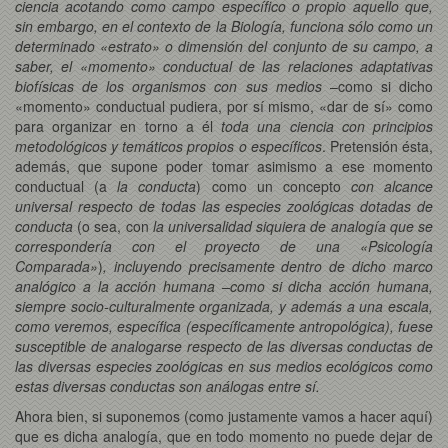
ciencia acotando como campo específico o propio aquello que,
sin embargo, en el contexto de la Biología, funciona sólo como un
determinado «estrato» o dimensión del conjunto de su campo, a
saber, el «momento» conductual de las relaciones adaptativas
biofísicas de los organismos con sus medios
–como si dicho
«momento» conductual pudiera, por sí mismo, «dar de sí» como
para organizar en torno a él
toda una ciencia con principios
metodológicos y temáticos propios o específicos
. Pretensión ésta,
además, que supone poder tomar asimismo a ese momento
conductual (a
la conducta
) como un concepto
con alcance
universal respecto de todas las especies zoológicas dotadas de
conducta
(o sea, con
la universalidad siquiera de analogía que se
correspondería con el proyecto de una «Psicología
Comparada»
)
, incluyendo precisamente dentro de dicho marco
analógico a la acción humana –como si dicha acción humana,
siempre socio-culturalmente organizada, y además a una escala,
como veremos, específica (específicamente antropológica), fuese
susceptible de analogarse respecto de las diversas conductas de
las diversas especies zoológicas en sus medios ecológicos como
estas diversas conductas son análogas entre sí.
Ahora bien, si suponemos (como justamente vamos a hacer aquí)
que es dicha analogía, que en todo momento no puede dejar de