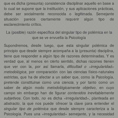
que es dicha (presunta) consistencia disciplinar aquello en base a
lo cual se supone que la institución, y sus aplicaciones prácticas,
debe ser socialmente reconocida o legitimada. Semejante
situación parece ciertamente requerir algún tipo de
esclarecimiento crítico.
La (posible) razón específica del singular tipo de polémica en la
que se ve envuelta la Psicología
Supondremos, desde luego, que esta singular polémica de
principio que desde siempre acompaña a la (presunta) disciplina,
tiene que responder a algún tipo de razones determinadas. Y es
verdad que, al menos en cierto sentido, dichas razones tienen
que ver con la, por así llamarla,
dificultad o «irregularidad»
metodológica
, por comparación con las ciencias físico-naturales
estrictas, que ha de afectar a un saber que, como la Psicología,
pretende constituirse como una
ciencia
, y por tanto como un
saber de algún modo
metodológicamente objetivo
, en cuyo
campo sin embargo han de figurar
contenidos inevitablemente
subjetivos
. Con todo,
no
es dicha «irregularidad», planteada
en
abstracto
, la que nos puede ofrecer la clave para entender el
singular tipo de polémica
que desde siempre caracteriza a la
Psicología. Pues una «irregularidad» semejante, y la necesidad