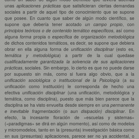
unas
aplicaciones prácticas
que satisficieran ciertas demandas
sociales a partir de aquel tipo de conocimiento que se supone
que posee. En cuanto que saber de algún modo científico, se
supone que debería tener acotado
un campo propio
, con
principios teóricos o de contenido temático
específicos
, así como
alguna
forma
propia o
específica
de organización
metodológica
de dichos contenidos temáticos, es decir, se supone que debiera
obrar en ella alguna forma de
unificación disciplinar
(esto es,
temática y metodológica
) a partir de la cual quedase
cualificadamente garantizada la solvencia de sus aplicaciones
prácticas
, sociales. Sin embargo, lo cierto es que no puede darse
por supuesto sin más, como si fuera algo obvio, que a la
unificación sociológica o institucional de la Psicología
(a su
unificación como institución) le corresponda de hecho una
efectiva
unificación disciplinar
(una unificación, metodológica y
temática, como disciplina), puesto que más bien parece que la
disciplina se ha visto envuelta desde siempre en una
permanente
e inevitable fragmentación
(o aun
disipación) disciplinar
. En
efecto, la incesante floración de «escuelas y sistemas»
(«paradigmas» se dirá en algún momento), así como de modelos
y micromodelos, tanto en la (presunta) investigación básica como
en sus (presuntas) aplicaciones, parece ser no ya accidental, o