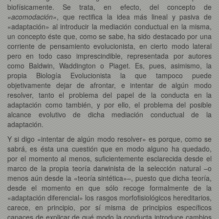
biofísicamente. Se trata, en efecto, del concepto de
«acomodación»
, que rectifica la idea más lineal y pasiva de
«adaptación» al introducir la mediación conductual en la misma,
un concepto éste que, como se sabe, ha sido destacado por una
corriente de pensamiento evolucionista, en cierto modo lateral
pero en todo caso imprescindible, representada por autores
como Baldwin, Waddington o Piaget. Es, pues, asimismo, la
propia Biología Evolucionista la que tampoco puede
objetivamente dejar de afrontar, e intentar de algún modo
resolver, tanto el problema del papel de la conducta en la
adaptación como también, y por ello, el problema del posible
alcance evolutivo de dicha mediación conductual de la
adaptación.
Y si digo «intentar de algún modo resolver» es porque, como se
sabrá, es ésta una cuestión que en modo alguno ha quedado,
por el momento al menos, suficientemente esclarecida desde el
marco de la propia teoría darwinista de la selección natural –o
menos aún desde la «teoría sintética»–, puesto que dicha teoría,
desde el momento en que sólo recoge formalmente de la
«adaptación diferencial» los rasgos morfofisiológicos hereditarios,
carece, en principio, por sí misma de principios específicos
capaces de explicar de qué modo la conducta introduce cambios