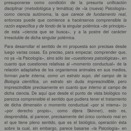
presuponerse como condición de la presunta unificación
disciplinar (metodológica y temática) de «la (nueva) Psicología»
como ciencia autónoma, la que
carece de fundamento real
,
entonces puede que comience a hacérsenos comprensible
la
razón específica y de fondo
de la singular polémica «de principio»
de esta «ciencia que se busca», y a la postre del carácter
irresoluble de dicha singular polémica.
Para desarrollar el sentido de mi propuesta son precisas desde
luego varias cosas. Es preciso, para empezar, comprender que,
no ya «la Psicología», sino sólo
las «cuestiones psicológicas»
, en
cuanto que cuestiones relativas al «momento conductual» de la
relación adaptativa de los organismos animales en sus medios,
forman
parte interna, como un estrato suyo, del campo de la
Biología científica,
un estrato sin duda
imprescindible
, pero
imprescindible precisamente en cuanto que
interno
al campo de
dicha ciencia. De aquí que desde el punto de vista biológico no
parezca comprensible el sentido que pudiera tener el tratamiento
de dicha dimensión o momento conductual «por sí misma» (o
«por derecho propio», como dijera Skinner), esto es,
desprendida, al parecer, precisamente del único contexto real en
el que tiene pleno sentido, que es el biológico, operación ésta
sobre la cual, sin embargo, parece basarse «la Psicología» en