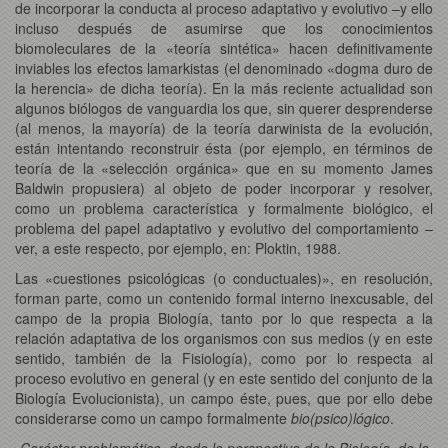
de incorporar la conducta al proceso adaptativo y evolutivo –y ello
incluso después de asumirse que los conocimientos
biomoleculares de la «teoría sintética» hacen definitivamente
inviables los efectos lamarkistas (el denominado «dogma duro de
la herencia» de dicha teoría). En la más reciente actualidad son
algunos biólogos de vanguardia los que, sin querer desprenderse
(al menos, la mayoría) de la teoría darwinista de la evolución,
están intentando reconstruir ésta (por ejemplo, en términos de
teoría de la «selección orgánica» que en su momento James
Baldwin propusiera) al objeto de poder incorporar y resolver,
como un problema característica y formalmente biológico, el
problema del papel adaptativo y evolutivo del comportamiento –
ver, a este respecto, por ejemplo, en: Ploktin, 1988.
Las «cuestiones psicológicas (o conductuales)», en resolución,
forman parte, como un contenido formal interno inexcusable, del
campo de la propia Biología, tanto por lo que respecta a la
relación adaptativa de los organismos con sus medios (y en este
sentido, también de la Fisiología), como por lo respecta al
proceso evolutivo en general (y en este sentido del conjunto de la
Biología Evolucionista), un campo éste, pues, que por ello debe
considerarse como un campo formalmente
bio(psico)lógico
.
Carácter problemático, desde la perspectiva de la Biología, de la