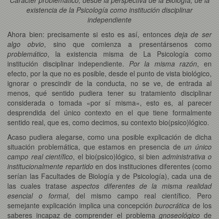
existencia de la Psicología como institución disciplinar
independiente
Ahora bien: precisamente si esto es así, entonces
deja de ser
algo obvio
, sino que comienza a presentársenos como
problemático
, la existencia misma de La Psicología como
institución disciplinar independiente.
Por la misma razón
, en
efecto, por la que no es posible, desde el punto de vista biológico,
ignorar o prescindir de la conducta, no se ve, de entrada al
menos, qué sentido pudiera tener su tratamiento disciplinar
considerada o tomada «por sí misma», esto es, al parecer
desprendida del único contexto en el que tiene formalmente
sentido real, que es, como decimos, su contexto bio(psico)lógico.
Acaso pudiera alegarse, como una posible explicación de dicha
situación problemática, que estamos en presencia de
un único
campo real científico
, el bio(psico)lógico, si bien
administrativa o
institucionalmente repartido
en dos instituciones diferentes (como
serían las Facultades de Biología y de Psicología), cada una de
las cuales tratase
aspectos diferentes de la misma realidad
esencial o formal
, del mismo campo real científico. Pero
semejante explicación implica una concepción
burocrática
de los
saberes incapaz de comprender el problema
gnoseológico
de