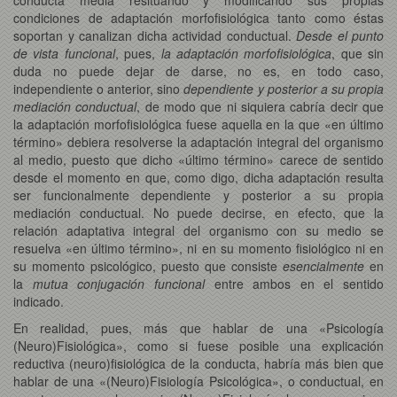
condiciones de adaptación morfofisiológica tanto como éstas
soportan y canalizan dicha actividad conductual.
Desde el punto
de vista funcional
, pues,
la adaptación morfofisiológica
, que sin
duda no puede dejar de darse, no es, en todo caso,
independiente o anterior, sino
dependiente y posterior a su propia
mediación conductual
, de modo que ni siquiera cabría decir que
la adaptación morfofisiológica fuese aquella en la que «en último
término» debiera resolverse la adaptación integral del organismo
al medio, puesto que dicho «último término» carece de sentido
desde el momento en que, como digo, dicha adaptación resulta
ser funcionalmente dependiente y posterior a su propia
mediación conductual. No puede decirse, en efecto, que la
relación adaptativa integral del organismo con su medio se
resuelva «en último término», ni en su momento fisiológico ni en
su momento psicológico, puesto que consiste
esencialmente
en
la
mutua conjugación funcional
entre ambos en el sentido
indicado.
En realidad, pues, más que hablar de una «Psicología
(Neuro)Fisiológica», como si fuese posible una explicación
reductiva (neuro)fisiológica de la conducta, habría más bien que
hablar de una «(Neuro)Fisiología Psicológica», o conductual, en