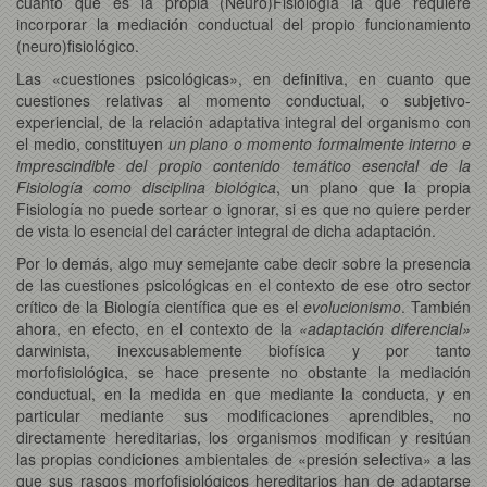
cuanto que es la propia (Neuro)Fisiología la que requiere
incorporar la mediación conductual del propio funcionamiento
(neuro)fisiológico.
Las «cuestiones psicológicas», en definitiva, en cuanto que
cuestiones relativas al momento conductual, o subjetivo-
experiencial, de la relación adaptativa integral del organismo con
el medio, constituyen
un plano o momento formalmente interno e
imprescindible del propio contenido temático esencial de la
Fisiología como disciplina biológica
, un plano que la propia
Fisiología no puede sortear o ignorar, si es que no quiere perder
de vista lo esencial del carácter integral de dicha adaptación.
Por lo demás, algo muy semejante cabe decir sobre la presencia
de las cuestiones psicológicas en el contexto de ese otro sector
crítico de la Biología científica que es el
evolucionismo
. También
ahora, en efecto, en el contexto de la
«adaptación diferencial»
darwinista, inexcusablemente biofísica y por tanto
morfofisiológica, se hace presente no obstante la mediación
conductual, en la medida en que mediante la conducta, y en
particular mediante sus modificaciones aprendibles, no
directamente hereditarias, los organismos modifican y resitúan
las propias condiciones ambientales de «presión selectiva» a las
que sus rasgos morfofisiológicos hereditarios han de adaptarse