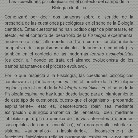
Las «cuestiones psicológicas» en el contexto del campo de la
Biología científica
Comenzaré por decir dos palabras sobre el sentido de la
presencia de las cuestiones psicológicas en el seno de la Biología
científica. Estas cuestiones no han podido dejar de plantearse, en
efecto, en el contexto del desarrollo de la
Fisiología
experimental
moderna (o sea, allí donde se trata con el funcionamiento
adaptativo de organismos animales dotados de conducta), y
también en el contexto de las modernas
teorías evolucionistas
(es decir, allí donde se trata del alcance evolucionista de los
tramos adaptativos del proceso evolutivo).
Por lo que respecta a la Fisiología, las cuestiones psicológicas
comienzan a plantearse, no ya en el ámbito de la Fisiología
espinal, pero sí en el de la
Fisiología encefálica
. En el seno de la
Fisiología espinal no hay lugar desde luego para el planteamiento
de este tipo de cuestiones, puesto que el organismo «preparado
espinalmente», esto es, descerebrado (bien sea mediante
extirpación quirúrgico-anatómica del encéfalo, bien mediante
inhibición quirúrgica o química de las vías aferentes o eferentes
susceptibles de control encefálico), sólo nos permite estudiar el
sistema «automático» («involuntario», «inconsciente») de
funciones fisiológicas reflejas puramente espinales, y por tanto