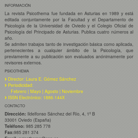
INFORMACIÓN
La revista Psicothema fue fundada en Asturias en 1989 y está
editada conjuntamente por la Facultad y el Departamento de
Psicología de la Universidad de Oviedo y el Colegio Oficial de
Psicología del Principado de Asturias. Publica cuatro números al
año.
Se admiten trabajos tanto de investigación básica como aplicada,
pertenecientes a cualquier ámbito de la Psicología, que
previamente a su publicación son evaluados anónimamente por
revisores externos.
PSICOTHEMA
Director: Laura E. Gómez Sánchez
Periodicidad:
Febrero | Mayo | Agosto | Noviembre
ISSN Electrónico: 1886-144X
CONTACTO
Dirección:
Ildelfonso Sánchez del Río, 4, 1º B
33001 Oviedo (España)
Teléfono:
985 285 778
Fax:
985 281 374