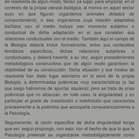
de resolverla de algún modo, tienen ya lugar, para empezar, en el
contexto de la
propia ciencia biológica
, al menos en aquel sector
suyo en que figuran
organismos animales dotados de
comportamiento
, o sea, organismos cuya relación adaptativa
biofísica con el medio incluye ese momento subjetivo o
conductual de dicha adaptación en el que consisten sus
relaciones conductuales con el medio. También aquí el campo de
la Biología deberá incluir formalmente, entre sus contenidos
temáticos específicos, dichas relaciones subjetivas o
conductuales, y deberá hacerlo, a su vez, según procedimientos
metodológicos constructivos que de algún modo garanticen la
objetividad de su construcción. Dicha situación y sus modos de
resolverla han dado lugar asimismo en el seno de la propia
Biología, a determinadas polémicas muy características (a las
que luego habremos de apuntar siquiera); pero se trata de unas
polémicas que no alcanzan, en todo caso, la singularidad, y en
particular
el grado de irresolución o indefinición
que caracteriza
precisamente a la polémica que acompaña consustancialmente a
la Psicología.
Seguramente,
la razón específica
de dicha singularidad tenga
que ver, según propongo, con esto: con el hecho de que lo que la
Psicología
pretende es organizarse metodológicamente como