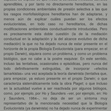
aprendibles, y por tanto no directamente hereditarios, en las
propias condiciones ambientales de presión selectiva a las que
los rasgos morfofisiológicos hereditarios han de adaptarse, y
menos aún de explicar cuáles puedan ser los efectos
evolucionistas, en todo caso no hereditarios, de dichas
modificaciones ambientales conductualmente introducidas. Pero
es precisamente esta doble cuestión (la de la mediación
conductual en la adaptación y la del alcance evolutivo de dicha
mediación) la que no ha dejado nunca de estar presente en el
horizonte de la propia Biología Evolucionista (para empezar, en el
propio Darwin), siquiera como un problema, y como un problema
biológico, que no cabe a la postre esquivar. En este sentido,
incluso las tentativas, ocasionales o episódicas, pero nunca del
todo definitivamente extinguidas, de incorporar «efectos
lamarkistas» una vez aceptada la teoría darwinista (tentativa que,
para empezar, ya estuvo presente en el propio Darwin; o que
caracteriza sistemáticamente toda la obra Piaget; o que incluso
en la actualidad vuelve a ser reactivada por algunos biólogos,
como, por ejemplo, por Ho y Saunders –ver, por ejemplo, en: Ho
y Saunders, 1984–, no deja de ser un síntoma muy
representativo de la mencionada necesidad que la Biología
Evolucionista (ya darwinista) no ha dejado nunca de experimentar