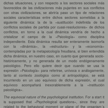
dichas situaciones, y con respecto a los sectores sociales más
favorecidos de las civilizaciones más pujantes en sus conflictos
con otras civilizaciones, se abriría paso un tipo de relaciones
sociales características entre dichos sectores sometidas a la
siguiente dinámica: la de la «sustitución indefinida de los
conflictos sociales de partida por cuasi-resoluciones» de dichos
conflictos, en torno a la cual dinámica vendría de hecho a
cristalizar el campo de la «Psicología» como disciplina
independiente. Esta dinámica resulta ser enteramente isomorfa
con la «dinámica», la «estructura» y la «economía»
contempladas por la metapsicología freudiana, si bien entendida
dicha dinámica, en nuestro caso, en cuanto que generada socio-
históricamente, y no generada de un modo endógenamente
psicológico. Pero ello quiere decir que cuando se usa la
expresión «Psicología» para referirse, unívoca o análogamente,
tanto al contexto zoológico como al antropológico, se está
incurriendo en un uso equívoco de dicha expresión, el cual
equívoco acompañará inexorablemente a la «institución
psicológica».
The equivocal nature of the psychological institution.
For a start it
is supposed that «Psychological questions», since they are
related to the behavioral moment or plane of the organism´s