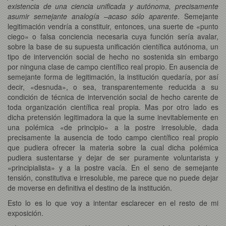
existencia de una ciencia unificada y autónoma, precisamente
asumir semejante analogía –acaso sólo aparente
. Semejante
legitimación vendría a constituir, entonces, una suerte de «punto
ciego» o falsa conciencia necesaria cuya función sería avalar,
sobre la base de su supuesta unificación científica autónoma, un
tipo de intervención social de hecho no sostenida sin embargo
por ninguna clase de campo científico real propio. En ausencia de
semejante forma de legitimación, la institución quedaría, por así
decir, «desnuda», o sea, transparentemente reducida a su
condición de técnica de intervención social de hecho carente de
toda organización científica real propia. Mas por otro lado es
dicha pretensión legitimadora la que la sume inevitablemente en
una polémica «de principio» a la postre irresoluble, dada
precisamente la ausencia de todo campo científico real propio
que pudiera ofrecer la materia sobre la cual dicha polémica
pudiera sustentarse y dejar de ser puramente voluntarista y
«principialista» y a la postre vacía. En el seno de semejante
tensión, constitutiva e irresoluble, me parece que no puede dejar
de moverse en definitiva el destino de la institución.
Esto lo es lo que voy a intentar esclarecer en el resto de mi
exposición.