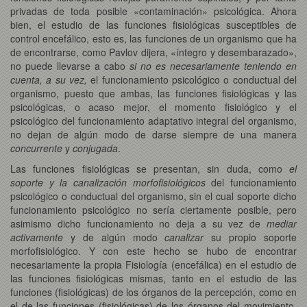
privadas de toda posible «contaminación» psicológica. Ahora
bien, el estudio de las funciones fisiológicas susceptibles de
control encefálico, esto es, las funciones de un organismo que ha
de encontrarse, como Pavlov dijera, «íntegro y desembarazado»,
no puede llevarse a cabo
si no es necesariamente teniendo en
cuenta, a su vez,
el funcionamiento psicológico o conductual del
organismo, puesto que ambas, las funciones fisiológicas y las
psicológicas, o acaso mejor, el momento fisiológico y el
psicológico del funcionamiento adaptativo integral del organismo,
no dejan de algún modo de darse siempre de una manera
concurrente
y
conjugada
.
Las funciones fisiológicas se presentan, sin duda, como
el
soporte y la canalización morfofisiológicos
del funcionamiento
psicológico o conductual del organismo, sin el cual soporte dicho
funcionamiento psicológico no sería ciertamente posible, pero
asimismo dicho funcionamiento no deja a su vez de
mediar
activamente
y de algún modo
canalizar
su propio soporte
morfofisiológico. Y con este hecho se hubo de encontrar
necesariamente la propia Fisiología (encefálica) en el estudio de
las funciones fisiológicas mismas, tanto en el estudio de las
funciones (fisiológicas) de los órganos de la percepción, como en
el de las funciones (fisiológicas) de los órganos del movimiento,