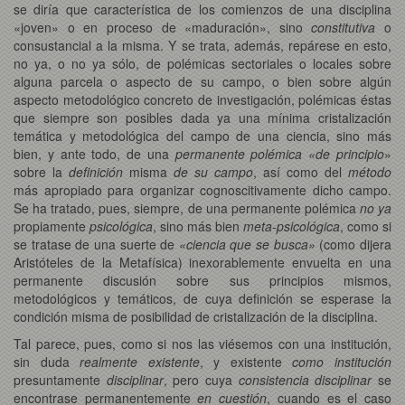
se diría que característica de los comienzos de una disciplina
«joven» o en proceso de «maduración», sino
constitutiva
o
consustancial a la misma. Y se trata, además, repárese en esto,
no ya, o no ya sólo, de polémicas sectoriales o locales sobre
alguna parcela o aspecto de su campo, o bien sobre algún
aspecto metodológico concreto de investigación, polémicas éstas
que siempre son posibles dada ya una mínima cristalización
temática y metodológica del campo de una ciencia, sino más
bien, y ante todo, de una
permanente polémica «de principio
»
sobre la
definición
misma
de su campo
, así como del
método
más apropiado para organizar cognoscitivamente dicho campo.
Se ha tratado, pues, siempre, de una permanente polémica
no ya
propiamente
psicológica
, sino más bien
meta-psicológica
, como si
se tratase de una suerte de
«ciencia que se busca»
(como dijera
Aristóteles de la Metafísica) inexorablemente envuelta en una
permanente discusión sobre sus principios mismos,
metodológicos y temáticos, de cuya definición se esperase la
condición misma de posibilidad de cristalización de la disciplina.
Tal parece, pues, como si nos las viésemos con una institución,
sin duda
realmente existente
, y existente
como institución
presuntamente
disciplinar
, pero cuya
consistencia disciplinar
se
encontrase permanentemente
en cuestión
, cuando es el caso