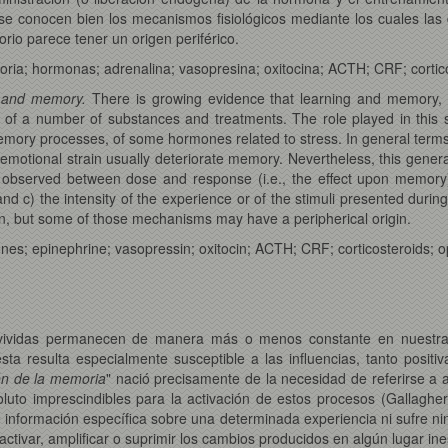
se conocen bien los mecanismos fisiológicos mediante los cuales las 
rio parece tener un origen periférico.
ria; hormonas; adrenalina; vasopresina; oxitocina; ACTH; CRF; cortico
g and memory.
There is growing evidence that learning and memory, w
e of a number of substances and treatments. The role played in this 
emory processes, of some hormones related to stress. In general terms
otional strain usually deteriorate memory. Nevertheless, this general
s observed between dose and response (i.e., the effect upon memory)
d c) the intensity of the experience or of the stimuli presented durin
, but some of those mechanisms may have a peripherical origin.
; epinephrine; vasopressin; oxitocin; ACTH; CRF; corticosteroids; opi
s vividas permanecen de manera más o menos constante en nuestra 
sta resulta especialmente susceptible a las influencias, tanto posit
n de la memoria
" nació precisamente de la necesidad de referirse a 
luto imprescindibles para la activación de estos procesos (Gallaghe
nformación específica sobre una determinada experiencia ni sufre nin
activar, amplificar o suprimir los cambios producidos en algún lugar ine