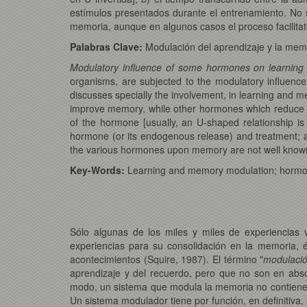
estímulos presentados durante el entrenamiento. No 
memoria, aunque en algunos casos el proceso facilitato
Palabras Clave:
Modulación del aprendizaje y la memo
Modulatory influence of some hormones on learnin
organisms, are subjected to the modulatory influenc
discusses specially the involvement, in learning and m
improve memory, while other hormones which reduce em
of the hormone [usually, an U-shaped relationship i
hormone (or its endogenous release) and treatment; an
the various hormones upon memory are not well known
Key-Words:
Learning and memory modulation; hormones
Sólo algunas de los miles y miles de experiencia
experiencias para su consolidación en la memoria, é
acontecimientos (Squire, 1987). El término "
modulació
aprendizaje y del recuerdo, pero que no son en abso
modo, un sistema que modula la memoria no contiene i
Un sistema modulador tiene por función, en definitiva, 