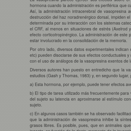
hormona cuando la administración es periférica que c
Así, la administración intracerebral de vasopresina 
destrucción del haz noradrenérgico dorsal, impiden e
determinada por su interacción con los sistemas cate
el CRF, al menos en situaciones de estrés (Axelrod 
efecto corticotropinérgico. La administración de este
estar involucrado en la consolidación de la memoria.
Por otro lado, diversos datos experimentales indican 
etc) pueden disociarse de sus efectos conductuales y 
con el uso de análogos de la vasopresina exentos de l
Diversos autores han puesto en entredicho que la vaso
estudios (Gash y Thomas, 1983) y, en segundo lugar, por
a) Esta hormona, por ejemplo, puede tener efectos ave
b) El tipo de tarea utilizado más frecuentemente para 
del sujeto su latencia en aproximarse al estímulo c
sujeto.
c) En algunos casos también se ha observado facilitac
que la administración de vasopresina inhibe la sínt
grasos libres. Es posible, pues, que en animales que
ingesta, en función de la dosis, momento de la inyecc