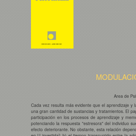
MODULACI
Area de Psi
Cada vez resulta más evidente que el aprendizaje y l
una gran cantidad de sustancias y tratamientos. El pa
participación en los procesos de aprendizaje y mem
potenciando la respuesta "estresora" del individuo s
efecto deteriorante. No obstante, esta relación depen
en U invertida]; b) el tiempo transcurrido entre la a