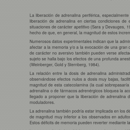
La liberación de adrenalina periférica, especialment
liberación de adrenalina en ciertas condiciones de
situaciones de carácter apetitivo (Sara y Devauges, 1
hecho de que, en general, la magnitud de estos increme
Numerosos datos experimentales indican que la admin
afectar a la memoria y/o a la evocación de una gran d
de carácter no aversivo también pueden verse afectad
sujeto se halla bajo los efectos de una profunda anes
(Weinberger, Gold y Sternberg, 1984).
La relación entre la dosis de adrenalina administra
observándose efectos nulos a dosis muy bajas, facil
magnitud de esta catecolamina (la cual sobrepasaría l
adrenalina o de fármacos adrenérgicos bloquea la acci
llegado a proponer que la liberación de adrenalina
moduladores.
La adrenalina también podría estar implicada en los 
de magnitud muy inferior a los observados en adultos 
Estos déficits de memoria pueden reverter mediante l