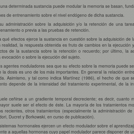
i una determinada sustancia puede modular la memoria se basan, fun
ones de entrenamiento sobre el nivel endógeno de dicha sustancia.
u administración sobre la adquisición y/o la retención de una tare
enamiento o previa a las pruebas de retención.
a qué efectos ejerce la sustancia en cuestión sobre la adquisición de
 realidad, la respuesta obtenida es fruto de cambios en la ejecución y
ctos de la sustancia sobre la retención o recuerdo; por último, la a
 evocación o sobre la ejecución del sujeto.
los agentes moduladores sea que su efecto sobre la memoria puede ser
e la dosis es uno de los más importantes. En general la relación entr
da. Asimismo, y tal como indica Martínez (1986), el hecho de que s
nto depende de la intensidad del tratamiento experimental, de la in
uele ceñirse a un gradiente temporal decreciente; es decir, cuanto 
 mayor suele ser el efecto de éste. La mayoría de los tratamientos 
 recientes, otros tratamientos (especialmente la administración de 
ri, Ducret y Borkowski, en curso de publicación).
 sistemas hormonales ejercen un efecto modulador sobre el aprendizaj
ente a aquellas hormonas cuyo papel modulador parece disponer de u