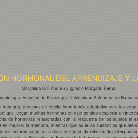
ÓN HORMONAL DEL APRENDIZAJE Y L
Margalida Coll Andreu y Ignacio Morgado Bernal
cobiología. Facultad de Psicología. Universidad Autónoma de Barcelo
a memoria, procesos de crucial importancia adaptativa para los organ
pel que juegan muchas hormonas en este sentido despierta un interés cr
oria de hormonas relacionadas con la respuesta de los sujetos al e
uelen mejorar la memoria, mientras que aquellas sustancias que aten
de de factores como: a) la dosis hormonal [la relación dosis/respuest
dministración (o liberación endógena) de la hormona y el entrenamiento