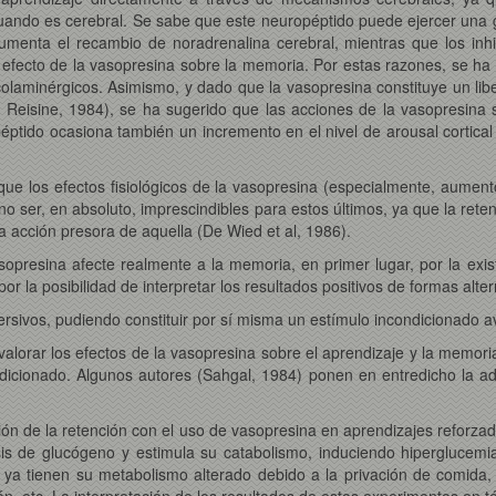
uando es cerebral. Se sabe que este neuropéptido puede ejercer una gr
aumenta el recambio de noradrenalina cerebral, mientras que los inh
l efecto de la vasopresina sobre la memoria. Por estas razones, se ha
colaminérgicos. Asimismo, y dado que la vasopresina constituye un lib
y Reisine, 1984), se ha sugerido que las acciones de la vasopresina 
 péptido ocasiona también un incremento en el nivel de arousal cortic
que los efectos fisiológicos de la vasopresina (especialmente, aument
no ser, en absoluto, imprescindibles para estos últimos, ya que la ret
a acción presora de aquella (De Wied et al, 1986).
presina afecte realmente a la memoria, en primer lugar, por la exist
 la posibilidad de interpretar los resultados positivos de formas alter
rsivos, pudiendo constituir por sí misma un estímulo incondicionado a
valorar los efectos de la vasopresina sobre el aprendizaje y la memori
ondicionado. Algunos autores (Sahgal, 1984) ponen en entredicho la a
ión de la retención con el uso de vasopresina en aprendizajes reforz
esis de glucógeno y estimula su catabolismo, induciendo hiperglucemi
 ya tienen su metabolismo alterado debido a la privación de comida, 
ión, etc. La interpretación de los resultados de estos experimentos en