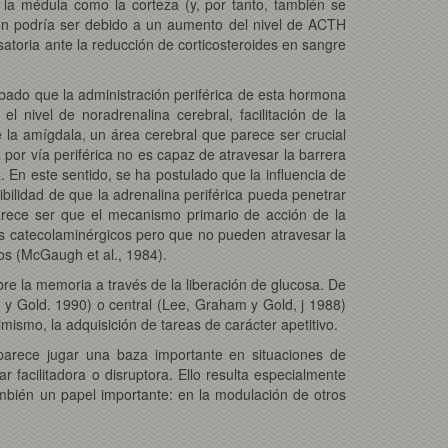
 la médula como la corteza (y, por tanto, también se
ción podría ser debido a un aumento del nivel de ACTH
oria ante la reducción de corticosteroides en sangre
bado que la administración periférica de esta hormona
l nivel de noradrenalina cerebral, facilitación de la
 la amígdala, un área cerebral que parece ser crucial
 por vía periférica no es capaz de atravesar la barrera
. En este sentido, se ha postulado que la influencia de
bilidad de que la adrenalina periférica pueda penetrar
arece ser que el mecanismo primario de acción de la
mas catecolaminérgicos pero que no pueden atravesar la
os (McGaugh et al., 1984).
bre la memoria a través de la liberación de glucosa. De
d y Gold. 1990) o central (Lee, Graham y Gold, j 1988)
imismo, la adquisición de tareas de carácter apetitivo.
parece jugar una baza importante en situaciones de
 facilitadora o disruptora. Ello resulta especialmente
ambién un papel importante: en la modulación de otros