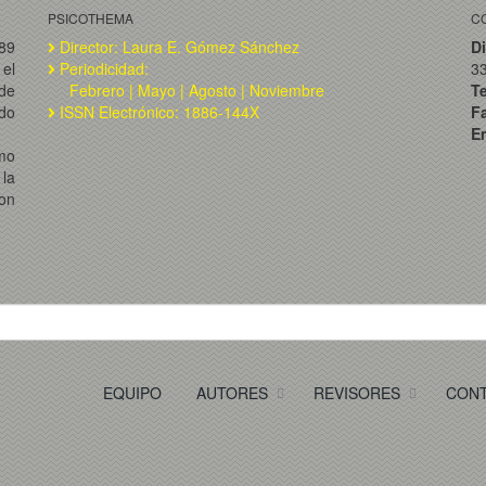
PSICOTHEMA
C
989
Director: Laura E. Gómez Sánchez
Di
el
Periodicidad:
3
de
Febrero | Mayo | Agosto | Noviembre
T
ado
ISSN Electrónico: 1886-144X
F
Em
omo
la
on
EQUIPO
AUTORES
REVISORES
CON