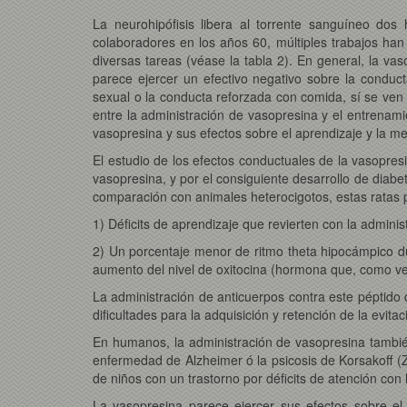
La neurohipófisis libera al torrente sanguíneo dos
colaboradores en los años 60, múltiples trabajos han
diversas tareas (véase la tabla 2). En general, la va
parece ejercer un efectivo negativo sobre la conduct
sexual o la conducta reforzada con comida, sí se ven
entre la administración de vasopresina y el entrenam
vasopresina y sus efectos sobre el aprendizaje y la m
El estudio de los efectos conductuales de la vasopresi
vasopresina, y por el consiguiente desarrollo de dia
comparación con animales heterocigotos, estas ratas 
1) Déficits de aprendizaje que revierten con la admini
2) Un porcentaje menor de ritmo theta hipocámpico du
aumento del nivel de oxitocina (hormona que, como ve
La administración de anticuerpos contra este péptido 
dificultades para la adquisición y retención de la evitac
En humanos, la administración de vasopresina tambié
enfermedad de Alzheimer ó la psicosis de Korsakoff (Z
de niños con un trastorno por déficits de atención co
La vasopresina parece ejercer sus efectos sobre e