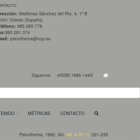
ONTACTO
rección:
Ildelfonso Sánchez del Río, 4, 1º B
3001 Oviedo (España)
eléfono:
985 285 778
ax:
985 281 374
ail:
psicothema@cop.es
Síguenos
eISSN 1886-144X
TENIDO
MÉTRICAS
CONTACTO
Psicothema, 1992. Vol.
Vol. 4 (nº 1).
221-235