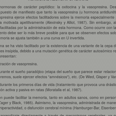
 hormonas de carácter peptídico: la oxitocina y la vasopresina. D
 puesto de manifiesto que tanto la vasopresina (u hormona antidiuréti
sopresina ejerce efectos facilitadores sobre la memoria especialment
a motivada apetitivamente (Alexinsky y Alliot, 1987). Sin embargo, 
 facilitadas por la administración de esta hormona. Como ocurre con l
iento debe ser lo más breve posible para que se observen efectos sobr
emoria se ajusta también a una curva en U invertida.
na se ha visto facilitado por la existencia de una variante de la cepa d
betes insípida, debido a una mutación genética de carácter autosómico
presentan:
stración de vasopresina.
rante el sueño paradójico (etapa del sueño que parece estar relacion
remos, suele ejercer efectos "amnésicos"), etc. (De Wied, Gisper y V
durante los primeros días de vida (tratamiento que provoca una drást
ión activa y pasiva en ratas (Moratalla et al, 1987).
n puede facilitar la memoria, tanto en adultos sanos, como en person
ager y Black, 1985). Asimismo, la vasopresina, administrada de manera
n hiperactividad, o disfunción cerebral mínima (Hamburger-Bar, Eisenbe
l aprendizaje directamente a través de mecanismos cerebrales, ya