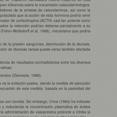
an influencia sobre la transmisión catecolaminérgica.
ibidores de la síntesis de catecolaminas, así como la
 postulado que la acción de esta hormona podría venir
erador de corticotropina (ACTH) casi tan potente como
sobre la retención podrían deberse parcialmente a su
al (Fehm-Wolfsdorff et al, 1988), mecanismo que podría
o de la presión sanguínea, disminución de la diuresis,
ención de diversas tareas puede verse también afectada
encia de resultados contradictorios entre los diversos
nativas:
versivo (Ebenezer, 1988).
a es la evitación pasiva, siendo la medida de ejecución
decuación de esta medida, basada en la pasividad del
ados con comida. Sin embargo, Crine (1984) ha indicado
a y reduciendo la concentración plasmática de ácidos
la administración de vasopresina potencie o inhiba la
 términos mnésicos, pues, requiere mucha precaución.