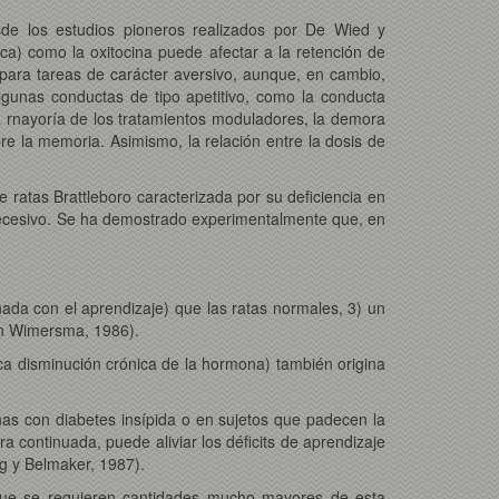
esde los estudios pioneros realizados por De Wied y
ca) como la oxitocina puede afectar a la retención de
e para tareas de carácter aversivo, aunque, en cambio,
algunas conductas de tipo apetitivo, como la conducta
a rnayoría de los tratamientos moduladores, la demora
e la memoria. Asimismo, la relación entre la dosis de
e ratas Brattleboro caracterizada por su deficiencia en
 recesivo. Se ha demostrado experimentalmente que, en
ada con el aprendizaje) que las ratas normales, 3) un
an Wimersma, 1986).
ica disminución crónica de la hormona) también origina
as con diabetes insípida o en sujetos que padecen la
 continuada, puede aliviar los déficits de aprendizaje
rg y Belmaker, 1987).
 que se requieren cantidades mucho mayores de esta