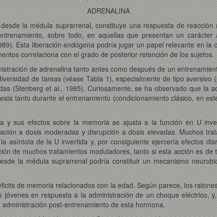
ADRENALINA
e desde la médula suprarrenal, constituye una respuesta de reacción
 entrenamiento, sobre todo, en aquellas que presentan un carácter 
989). Esta liberación endógena podría jugar un papel relevante en la c
ntos correlaciona con el grado de posterior retención de los sujetos.
istración de adrenalina tanto antes como después de un entrenamient
iversidad de tareas (véase Tabla 1), especialmente de tipo aversivo 
as (Stenberg et al., 1985). Curiosamente, se ha observado que la adre
tesia tanto durante el entrenamiento (condicionamiento clásico, en e
da y sus efectos sobre la memoria se ajusta a la función en U inver
itación a dosis moderadas y disrupción a dosis elevadas. Muchos tr
a asíntota de la U invertida y, por consiguiente ejercería efectos dis
ón de muchos tratamientos moduladores, tanto si esta acción es de tip
 desde la médula suprarrenal podría constituir un mecanismo neurobi
déficits de memoria relacionados con la edad. Según parece, los rat
jóvenes en respuesta a la administración de un choque eléctrico, y, 
a administración post-entrenamiento de esta hormona.