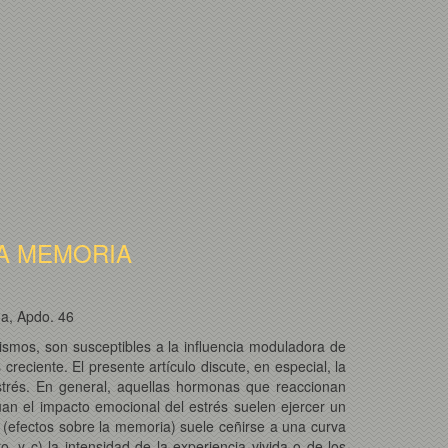
A MEMORIA
na, Apdo. 46
ismos, son susceptibles a la influencia moduladora de
eciente. El presente artículo discute, en especial, la
strés. En general, aquellas hormonas que reaccionan
úan el impacto emocional del estrés suelen ejercer un
a (efectos sobre la memoria) suele ceñirse a una curva
, y c) la intensidad de la experiencia vivida o de los