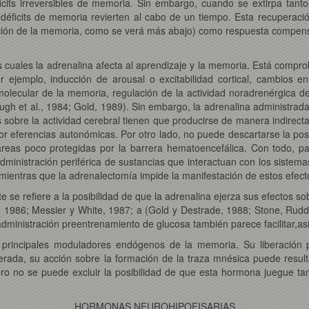
icits irreversibles de memoria. Sin embargo, cuando se extirpa tanto
s déficits de memoria revierten al cabo de un tiempo. Esta recupera
ón de la memoria, como se verá más abajo) como respuesta compensat
 cuales la adrenalina afecta al aprendizaje y la memoria. Está compro
jemplo, inducción de arousal o excitabilidad cortical, cambios en e
olecular de la memoria, regulación de la actividad noradrenérgica de
gh et al., 1984; Gold, 1989). Sin embargo, la adrenalina administrada
 sobre la actividad cerebral tienen que producirse de manera indirecta
or eferencias autonómicas. Por otro lado, no puede descartarse la posi
reas poco protegidas por la barrera hematoencefálica. Con todo, p
administración periférica de sustancias que interactuan con los siste
mientras que la adrenalectomía impide la manifestación de estos efect
e refiere a la posibilidad de que la adrenalina ejerza sus efectos so
ll, 1986; Messier y White, 1987; a (Gold y Destrade, 1988; Stone, Rud
 administración preentrenamiento de glucosa también parece facilitar,as
s principales moduladores endógenos de la memoria. Su liberación 
rada, su acción sobre la formación de la traza mnésica puede resultar
pero no se puede excluir la posibilidad de que esta hormona juegue t
HORMONAS NEUROHIPOFISARIAS