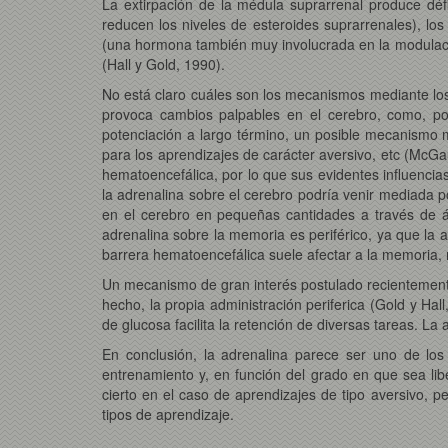
La extirpación de la médula suprarrenal produce déf
reducen los niveles de esteroides suprarrenales), lo
(una hormona también muy involucrada en la modulaci
(Hall y Gold, 1990).
No está claro cuáles son los mecanismos mediante los
provoca cambios palpables en el cerebro, como, por e
potenciación a largo término, un posible mecanismo m
para los aprendizajes de carácter aversivo, etc (McGau
hematoencefálica, por lo que sus evidentes influencias
la adrenalina sobre el cerebro podría venir mediada p
en el cerebro en pequeñas cantidades a través de á
adrenalina sobre la memoria es periférico, ya que la 
barrera hematoencefálica suele afectar a la memoria, 
Un mecanismo de gran interés postulado recientemente s
hecho, la propia administración periferica (Gold y Ha
de glucosa facilita la retención de diversas tareas. La
En conclusión, la adrenalina parece ser uno de lo
entrenamiento y, en función del grado en que sea libe
cierto en el caso de aprendizajes de tipo aversivo, 
tipos de aprendizaje.