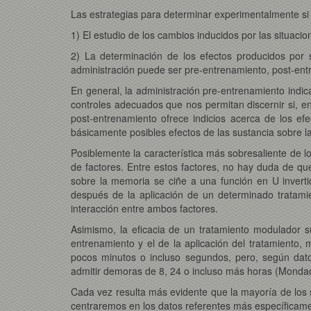
Las estrategias para determinar experimentalmente s
1) El estudio de los cambios inducidos por las situaci
2) La determinación de los efectos producidos por s
administración puede ser pre-entrenamiento, post-entr
En general, la administración pre-entrenamiento indic
controles adecuados que nos permitan discernir si, en
post-entrenamiento ofrece indicios acerca de los efe
básicamente posibles efectos de las sustancia sobre la
Posiblemente la característica más sobresaliente de 
de factores. Entre estos factores, no hay duda de qu
sobre la memoria se ciñe a una función en U inverti
después de la aplicación de un determinado tratamie
interacción entre ambos factores.
Asimismo, la eficacia de un tratamiento modulador s
entrenamiento y el de la aplicación del tratamiento,
pocos minutos o incluso segundos, pero, según datos
admitir demoras de 8, 24 o incluso más horas (Mondado
Cada vez resulta más evidente que la mayoría de los
centraremos en los datos referentes más específicam