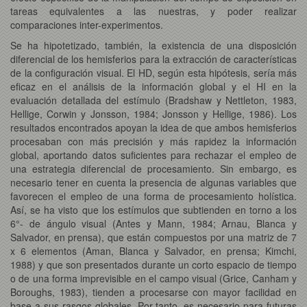
tareas equivalentes a las nuestras, y poder realizar
comparaciones inter-experimentos.
Se ha hipotetizado, también, la existencia de una disposición
diferencial de los hemisferios para la extracción de características
de la configuración visual. El HD, según esta hipótesis, sería más
eficaz en el análisis de la información global y el HI en la
evaluación detallada del estímulo (Bradshaw y Nettleton, 1983,
Hellige, Corwin y Jonsson, 1984; Jonsson y Hellige, 1986). Los
resultados encontrados apoyan la idea de que ambos hemisferios
procesaban con más precisión y más rapidez la información
global, aportando datos suficientes para rechazar el empleo de
una estrategia diferencial de procesamiento. Sin embargo, es
necesario tener en cuenta la presencia de algunas variables que
favorecen el empleo de una forma de procesamiento holística.
Así, se ha visto que los estímulos que subtienden en torno a los
6°- de ángulo visual (Antes y Mann, 1984; Arnau, Blanca y
Salvador, en prensa), que están compuestos por una matriz de 7
x 6 elementos (Aman, Blanca y Salvador, en prensa; Kimchi,
1988) y que son presentados durante un corto espacio de tiempo
o de una forma imprevisible en el campo visual (Grice, Canham y
Boroughs, 1983), tienden a procesarse con mayor facilidad en
base a sus rasgos globales. Por tanto, es necesario para futuras