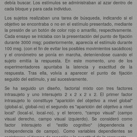
debía buscar. Los estímulos se administraban al azar dentro de
cada bloque y para cada individuo.
Los sujetos realizaban una tarea de búsqueda, indicando si el
objetivo se encontraba o no en el estímulo presentado, mediante
la presión de un botón de color rojo o amarillo, respectivamente.
Cada ensayo se iniciaba con la presentación del punto de fijación
durante 3000 msg; posteriormente, aparecía el estímulo durante
100 msg. (con el fin de evitar los posibles movimientos sacádicos)
y el cronómetro se ponía en marcha, deteníendose cuando el
sujeto emitía la respuesta. En este momento, uno de los
experimentadores apuntaba la latencia y exactitud de la
respuesta. Tras ella, volvía a aparecer el punto de fijación
seguido del estímulo, y así sucesivamente.
Se ha seguido un diseño, factorial mixto con tres factores
intrasujeto y uno intersujeto 2 x 2 x 2 x 2. El primer factor
intrasujeto lo constituye "aparición del objetivo a nivel global"
(global-sí, global-no) el segundo es "aparición del objetivo a nivel
local" (local-sí, local-no), y el tercero, "campo visual" (campo
visual derecho, campo visual izquierdo). Se consideró como
factor intersujeto el "estilo cognitivo" (dependencia e
independencia de campo). Como variables dependientes se
registraron el tiempo de reacción y la exactitud de la respuesta.