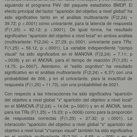
siguiendo el programa P4V del paquete estadístico BMDP. El
efecto principal del factor "aparición del objetivo a nivel global" ha
sido significativo tanto en el análisis multivariante (F(2,24) =
39.72; p <.0001) como univariante, para la latencia de respuesta
(F(1,25) = 82.12; p <.0001). De igual forma, ha resultado
significativo "aparición del objetivo a nivel local" en ambos análisis
(multivariante: F(2,24) = 27.29, p<.0001; univariante para TRs:
F(1,25) = 56.12, p <.0001). La variable independiente "campo
visual" ha sido significativa en el MANOVA (F(2,24) = 7.11; p
=.0038) y en el ANOVA, para el tiempo de reacción (F(1,25) =
14.75; p=.0007). Asimismo, el "estilo cognitivo" ha resultado
significativo en el análisis multivariante (F(2,24) = 6.37) con una
probabilidad de 006, y en el univariante, para la exactitud de
respuesta (F(1,25) = 11.73), con una probabilidad de 0021.
Con respecto a las interacciones ha sido significativa "aparición
del objetivo a nivel global "x" aparición del objetivo a nivel local"
en el MANOVA (F(2,24) = 14.04; p=.0001) y en el ANOVA, tanto
para los TRs (F(1,25) = 15.23; p =.0006) como para la proporción
de respuestas correctas (F(1,25) = 27.32; p <.0001). La
interacción "aparición del objetivo a nivel global "x" aparición del
objetivo a nivel local "x"campo visual" también ha sido significativa
en el análisis multivariante (F(2,24) = 6.65; p =.005) y en el