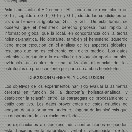
visoespacial.
Asimismo, tanto el HD como el HI, tienen mejor rendimiento en
G+L+, seguido de G+L-, G-L+ y G-L-, siendo las condiciones en
las que tienden a igualarse, G+L+ y G-L-. De esta forma, se
observa que el hemisferio derecho procesa más rápido la
información global que la local, en concordancia con la teoría
holística-analítica. No obstante, también el hemisferio izquierdo
tiene mejor ejecución en el análisis de los aspectos globales,
resultado que no es coherente con dicho modelo. Los datos
obtenidos en cuanto a la exactitud de respuesta aporta también
evidencia en contra de una utilización diferencial de las
estrategias de procesamiento por parte de ambos hemisferios.
DISCUSION GENERAL Y CONCLUSION
Los objetivos de los experimentos han sido evaluar la asimetría
cerebral en función de la dicotomía holística-analítica, y
establecer la relación entre las estrategias de procesamiento y
estilo cognitivo. Los datos provenientes de estos estudios no
apoyan, de una forma contundente, ninguna de las hipótesis que
se desprenden de las relaciones citadas.
Las explicaciones a estos resultados contradictorios no pueden
estar basadas en la naturaleza -verbal o visoespacial- de los