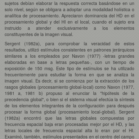
sujetos debían elaborar la respuesta correcta basándose en un
solo nivel, según se obligara a adoptar una modalidad holística o
analítica de procesamiento. Apreciaron dominancia del HD en el
procesamiento global y del HI en el local, cuando el sujeto era
instruido a atender exclusivamente a los elementos
constituyentes de la imagen visual.
Sergent (1982a), para comprobar la veracidad de estos
resultados, utilizó estímulos consistentes en patrones jerárquicos
similares a los empleados por Navon (1977) -letras grandes
elaboradas en base a letras pequeñas-, con un tiempo de
exposición de 150 msg. Este tipo de estímulos se ha utilizado
frecuentemente para estudiar la forma en que se analiza la
imagen visual. Es decir, si se comienza por la extracción de los
rasgos globales (procesamiento global-local) como Navon (1977,
1981 a, 1981 b) propuso al enunciar la "hipótesis de la
precedencia global", o bien si el sistema visual efectúa la síntesis
de los elementos integrantes de la configuración para después
procesar la forma global (procesamiento local-global). Sergent
(1982a) encontró que las letras globales compuestas por
frecuencia espacial baja eran procesadas mejor por el HD, y las
letras locales de frecuencia espacial alta lo eran por el HI.
Examinó, también, estímulos presentados en el centro del campo