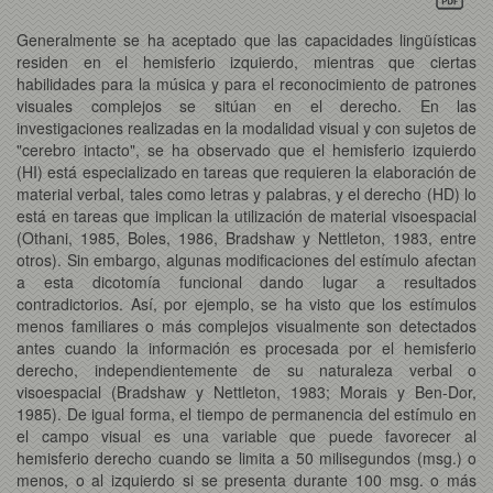
Generalmente se ha aceptado que las capacidades lingüísticas
residen en el hemisferio izquierdo, mientras que ciertas
habilidades para la música y para el reconocimiento de patrones
visuales complejos se sitúan en el derecho. En las
investigaciones realizadas en la modalidad visual y con sujetos de
"cerebro intacto", se ha observado que el hemisferio izquierdo
(HI) está especializado en tareas que requieren la elaboración de
material verbal, tales como letras y palabras, y el derecho (HD) lo
está en tareas que implican la utilización de material visoespacial
(Othani, 1985, Boles, 1986, Bradshaw y Nettleton, 1983, entre
otros). Sin embargo, algunas modificaciones del estímulo afectan
a esta dicotomía funcional dando lugar a resultados
contradictorios. Así, por ejemplo, se ha visto que los estímulos
menos familiares o más complejos visualmente son detectados
antes cuando la información es procesada por el hemisferio
derecho, independientemente de su naturaleza verbal o
visoespacial (Bradshaw y Nettleton, 1983; Morais y Ben-Dor,
1985). De igual forma, el tiempo de permanencia del estímulo en
el campo visual es una variable que puede favorecer al
hemisferio derecho cuando se limita a 50 milisegundos (msg.) o
menos, o al izquierdo si se presenta durante 100 msg. o más