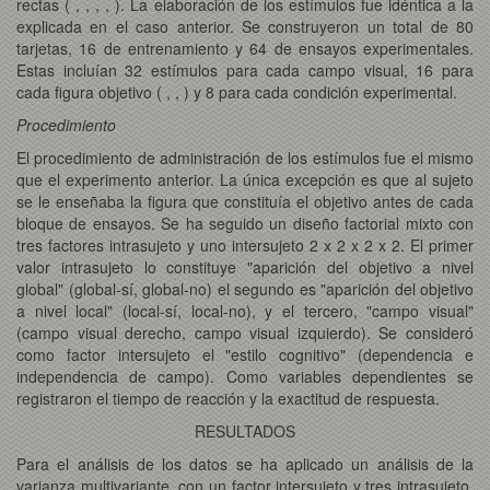
rectas ( , , , , ). La elaboración de los estímulos fue idéntica a la
explicada en el caso anterior. Se construyeron un total de 80
tarjetas, 16 de entrenamiento y 64 de ensayos experimentales.
Estas incluían 32 estímulos para cada campo visual, 16 para
cada figura objetivo ( , , ) y 8 para cada condición experimental.
Procedimiento
El procedimiento de administración de los estímulos fue el mismo
que el experimento anterior. La única excepción es que al sujeto
se le enseñaba la figura que constituía el objetivo antes de cada
bloque de ensayos. Se ha seguido un diseño factorial mixto con
tres factores intrasujeto y uno intersujeto 2 x 2 x 2 x 2. El primer
valor intrasujeto lo constituye "aparición del objetivo a nivel
global" (global-sí, global-no) el segundo es "aparición del objetivo
a nivel local" (local-sí, local-no), y el tercero, "campo visual"
(campo visual derecho, campo visual izquierdo). Se consideró
como factor intersujeto el "estilo cognitivo" (dependencia e
independencia de campo). Como variables dependientes se
registraron el tiempo de reacción y la exactitud de respuesta.
RESULTADOS
Para el análisis de los datos se ha aplicado un análisis de la
varianza multivariante, con un factor intersujeto y tres intrasujeto,