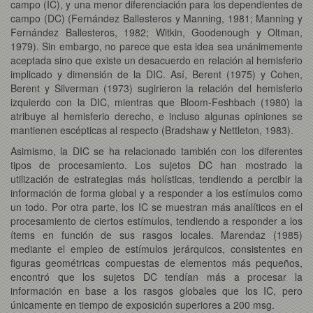
campo (IC), y una menor diferenciación para los dependientes de
campo (DC) (Fernández Ballesteros y Manning, 1981; Manning y
Fernández Ballesteros, 1982; Witkin, Goodenough y Oltman,
1979). Sin embargo, no parece que esta idea sea unánimemente
aceptada sino que existe un desacuerdo en relación al hemisferio
implicado y dimensión de la DIC. Así, Berent (1975) y Cohen,
Berent y Silverman (1973) sugirieron la relación del hemisferio
izquierdo con la DIC, mientras que Bloom-Feshbach (1980) la
atribuye al hemisferio derecho, e incluso algunas opiniones se
mantienen escépticas al respecto (Bradshaw y Nettleton, 1983).
Asimismo, la DIC se ha relacionado también con los diferentes
tipos de procesamiento. Los sujetos DC han mostrado la
utilización de estrategias más holísticas, tendiendo a percibir la
información de forma global y a responder a los estímulos como
un todo. Por otra parte, los IC se muestran más analíticos en el
procesamiento de ciertos estímulos, tendiendo a responder a los
ítems en función de sus rasgos locales. Marendaz (1985)
mediante el empleo de estímulos jerárquicos, consistentes en
figuras geométricas compuestas de elementos más pequeños,
encontró que los sujetos DC tendían más a procesar la
información en base a los rasgos globales que los IC, pero
únicamente en tiempo de exposición superiores a 200 msg.