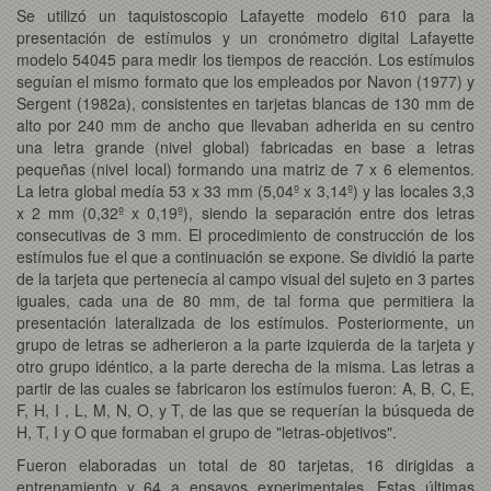
Se utilizó un taquistoscopio Lafayette modelo 610 para la
presentación de estímulos y un cronómetro digital Lafayette
modelo 54045 para medir los tiempos de reacción. Los estímulos
seguían el mismo formato que los empleados por Navon (1977) y
Sergent (1982a), consistentes en tarjetas blancas de 130 mm de
alto por 240 mm de ancho que llevaban adherida en su centro
una letra grande (nivel global) fabricadas en base a letras
pequeñas (nivel local) formando una matriz de 7 x 6 elementos.
La letra global medía 53 x 33 mm (5,04º x 3,14º) y las locales 3,3
x 2 mm (0,32º x 0,19º), siendo la separación entre dos letras
consecutivas de 3 mm. El procedimiento de construcción de los
estímulos fue el que a continuación se expone. Se dividió la parte
de la tarjeta que pertenecía al campo visual del sujeto en 3 partes
iguales, cada una de 80 mm, de tal forma que permitiera la
presentación lateralizada de los estímulos. Posteriormente, un
grupo de letras se adherieron a la parte izquierda de la tarjeta y
otro grupo idéntico, a la parte derecha de la misma. Las letras a
partir de las cuales se fabricaron los estímulos fueron: A, B, C, E,
F, H, I , L, M, N, O, y T, de las que se requerían la búsqueda de
H, T, I y O que formaban el grupo de "letras-objetivos".
Fueron elaboradas un total de 80 tarjetas, 16 dirigidas a
entrenamiento y 64 a ensayos experimentales. Estas últimas