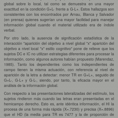
global sobre lo local, tal como se demuestra en una mayor
exactitud en la condición G+L- frente a G-L+. Estos hallazgos son
consistentes con los encontrados por Arnau, Blanca y Salvador
(en prensa) quienes sugerían una mayor facilidad para manejar
información global cuando el material utilizado era de índole
verbal.
Por otro lado, la ausencia de significación estadística de la
interacción "aparición del objetivo a nivel global "x" aparición del
objetivo a nivel local "x" estilo cognitivo" pone de relieve que los
sujetos DC e IC no utilizan estrategias diferentes para procesar la
información, como algunos autores habían propuesto (Marendaz,
1985). Tanto los dependientes como los independientes de
campo tienen la misma actuación, con referencia al nivel de
aparición de la letra a detectar: menor TR en G+L+, seguido de
G+L-, G-L+ y G-L-, siendo, por tanto, la eficacia mayor en el
análisis de la información global.
Con respecto a las presentaciones lateralizadas del estímulo, los
sujetos rindieron más cuando las letras eran presentadas en el
hemicampo derecho. Esto es, ante idéntica información, el HI la
procesa de una forma más rápida (X=.7230) y precisa (X=.8896)
que el HD (la media para TR es 7477 y la de proporción de