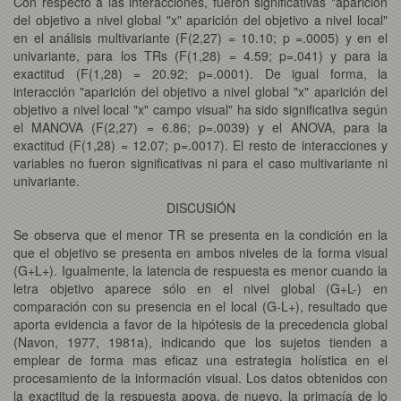
Con respecto a las interacciones, fueron significativas "aparición
del objetivo a nivel global "x" aparición del objetivo a nivel local"
en el análisis multivariante (F(2,27) = 10.10; p =.0005) y en el
univariante, para los TRs (F(1,28) = 4.59; p=.041) y para la
exactitud (F(1,28) = 20.92; p=.0001). De igual forma, la
interacción "aparición del objetivo a nivel global "x" aparición del
objetivo a nivel local "x" campo visual" ha sido significativa según
el MANOVA (F(2,27) = 6.86; p=.0039) y el ANOVA, para la
exactitud (F(1,28) = 12.07; p=.0017). El resto de interacciones y
variables no fueron significativas ni para el caso multivariante ni
univariante.
DISCUSIÓN
Se observa que el menor TR se presenta en la condición en la
que el objetivo se presenta en ambos niveles de la forma visual
(G+L+). Igualmente, la latencia de respuesta es menor cuando la
letra objetivo aparece sólo en el nivel global (G+L-) en
comparación con su presencia en el local (G-L+), resultado que
aporta evidencia a favor de la hipótesis de la precedencia global
(Navon, 1977, 1981a), indicando que los sujetos tienden a
emplear de forma mas eficaz una estrategia holística en el
procesamiento de la información visual. Los datos obtenidos con
la exactitud de la respuesta apoya, de nuevo, la primacía de lo