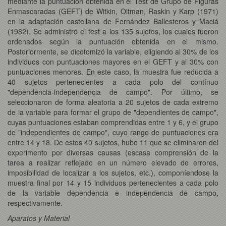
mediante la puntuación obtenida en el Test de Grupo de Figuras
Enmascaradas (GEFT) de Witkin, Oltman, Raskin y Karp (1971)
en la adaptación castellana de Fernández Ballesteros y Maciá
(1982). Se administró el test a los 135 sujetos, los cuales fueron
ordenados según la puntuación obtenida en el mismo.
Posteriormente, se dicotomizó la variable, eligiendo al 30% de los
individuos con puntuaciones mayores en el GEFT y al 30% con
puntuaciones menores. En este caso, la muestra fue reducida a
40 sujetos pertenecientes a cada polo del contínuo
"dependencia-independencia de campo". Por último, se
seleccionaron de forma aleatoria a 20 sujetos de cada extremo
de la variable para formar el grupo de "dependientes de campo",
cuyas puntuaciones estaban comprendidas entre 1 y 6, y el grupo
de "independientes de campo", cuyo rango de puntuaciones era
entre 14 y 18. De estos 40 sujetos, hubo 11 que se eliminaron del
experimento por diversas causas (escasa comprensión de la
tarea a realizar reflejado en un número elevado de errores,
imposibilidad de localizar a los sujetos, etc.), componíendose la
muestra final por 14 y 15 individuos pertenecientes a cada polo
de la variable dependencia e independencia de campo,
respectivamente.
Aparatos y Material