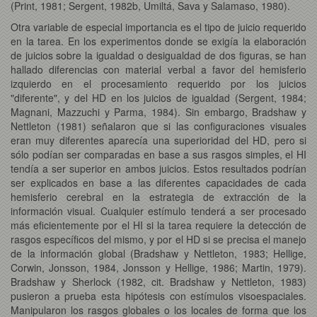
(Print, 1981; Sergent, 1982b, Umiltá, Sava y Salamaso, 1980).
Otra variable de especial importancia es el tipo de juicio requerido
en la tarea. En los experimentos donde se exigía la elaboración
de juicios sobre la igualdad o desigualdad de dos figuras, se han
hallado diferencias con material verbal a favor del hemisferio
izquierdo en el procesamiento requerido por los juicios
"diferente", y del HD en los juicios de igualdad (Sergent, 1984;
Magnani, Mazzuchi y Parma, 1984). Sin embargo, Bradshaw y
Nettleton (1981) señalaron que si las configuraciones visuales
eran muy diferentes aparecía una superioridad del HD, pero si
sólo podían ser comparadas en base a sus rasgos simples, el HI
tendía a ser superior en ambos juicios. Estos resultados podrían
ser explicados en base a las diferentes capacidades de cada
hemisferio cerebral en la estrategia de extracción de la
información visual. Cualquier estímulo tenderá a ser procesado
más eficientemente por el HI si la tarea requiere la detección de
rasgos específicos del mismo, y por el HD si se precisa el manejo
de la información global (Bradshaw y Nettleton, 1983; Hellige,
Corwin, Jonsson, 1984, Jonsson y Hellige, 1986; Martin, 1979).
Bradshaw y Sherlock (1982, cit. Bradshaw y Nettleton, 1983)
pusieron a prueba esta hipótesis con estímulos visoespaciales.
Manipularon los rasgos globales o los locales de forma que los