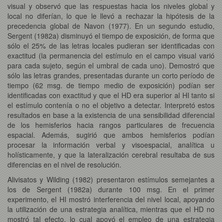
visual y observó que las respuestas hacia los niveles global y
local no diferían, lo que le llevó a rechazar la hipótesis de la
precedencia global de Navon (1977). En un segundo estudio,
Sergent (1982a) disminuyó el tiempo de exposición, de forma que
sólo el 25% de las letras locales pudieran ser identificadas con
exactitud (la permanencia del estímulo en el campo visual varió
para cada sujeto, según el umbral de cada uno). Demostró que
sólo las letras grandes, presentadas durante un corto período de
tiempo (62 msg. de tiempo medio de exposición) podían ser
identificadas con exactitud y que el HD era superior al HI tanto si
el estímulo contenía o no el objetivo a detectar. Interpretó estos
resultados en base a la existencia de una sensibilidad diferencial
de los hemisferios hacia rangos particulares de frecuencia
espacial. Además, sugirió que ambos hemisferios podían
procesar la información verbal y visoespacial, analítica u
holísticamente, y que la lateralización cerebral resultaba de sus
diferencias en el nivel de resolución.
Alivisatos y Wilding (1982) presentaron estímulos semejantes a
los de Sergent (1982a) durante 100 msg. En el primer
experimento, el HI mostró interferencia del nivel local, apoyando
la utilización de una estrategia analítica, mientras que el HD no
mostró tal efecto, lo cual apoyó el empleo de una estrategia