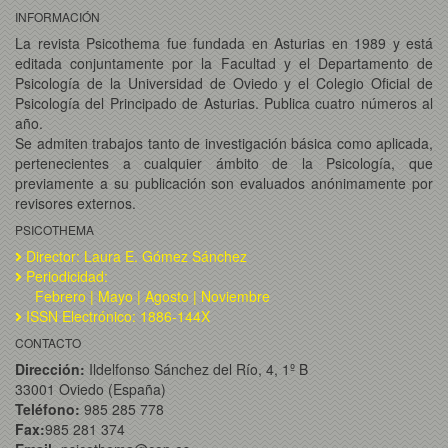
INFORMACIÓN
La revista Psicothema fue fundada en Asturias en 1989 y está
editada conjuntamente por la Facultad y el Departamento de
Psicología de la Universidad de Oviedo y el Colegio Oficial de
Psicología del Principado de Asturias. Publica cuatro números al
año.
Se admiten trabajos tanto de investigación básica como aplicada,
pertenecientes a cualquier ámbito de la Psicología, que
previamente a su publicación son evaluados anónimamente por
revisores externos.
PSICOTHEMA
Director: Laura E. Gómez Sánchez
Periodicidad:
Febrero | Mayo | Agosto | Noviembre
ISSN Electrónico: 1886-144X
CONTACTO
Dirección:
Ildelfonso Sánchez del Río, 4, 1º B
33001 Oviedo (España)
Teléfono:
985 285 778
Fax:
985 281 374