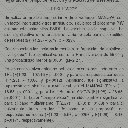
RESULTADOS
Se aplicó un análisis multivariante de la varianza (MANOVA) con
un factor intersujeto y tres intrasujeto, siguiendo el programa P4V
del paquete estadístico BMDP. La variable "estilo cognitivo" ha
sido significativa en el análisis univariante sólo para la exactitud
de respuesta (F(1,28) = 5.79; p =.023).
Con respecto a los factores intrasujeto, la "aparición del objetivo a
nivel global", fue significativa con una F multivariada de 55.01 y
una probabilidad menor al .0001 (g.l=2,27).
En los casos univariantes se obtuvo el mismo resultado para los
TRs (F(1,28) = 107.15 y p<.0001) y para las respuestas correctas
(F(1,28) = 13.06 y p=.0012). Asimismo, fue significativa la
"aparición del objetivo a nivel local" en el MANOVA (F(2,27) =
16.53; p<.0001) y, para los TRs en el ANOVA (F(1,28) = 26.98;
p<.0001). El factor "campo visual" ha sido también significativo
para el caso multivariante (F(2,27) = 4.78; p=.0168) y para el
univariante, tanto en los TRs como en la proporción de
respuestas correctas (F(1,28)= 5.56; p=.0256 y F(1,28) = 6.43;
p=.0171, respectivamente).