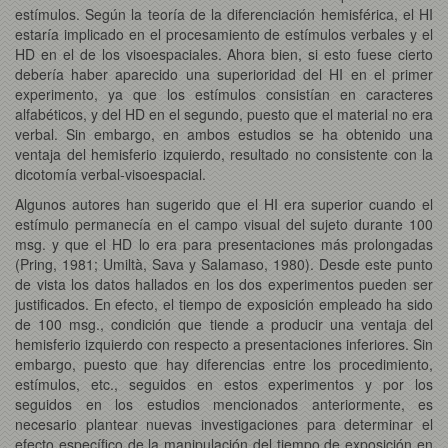
estímulos. Según la teoría de la diferenciación hemisférica, el HI
estaría implicado en el procesamiento de estímulos verbales y el
HD en el de los visoespaciales. Ahora bien, si esto fuese cierto
debería haber aparecido una superioridad del HI en el primer
experimento, ya que los estímulos consistían en caracteres
alfabéticos, y del HD en el segundo, puesto que el material no era
verbal. Sin embargo, en ambos estudios se ha obtenido una
ventaja del hemisferio izquierdo, resultado no consistente con la
dicotomía verbal-visoespacial.
Algunos autores han sugerido que el HI era superior cuando el
estímulo permanecía en el campo visual del sujeto durante 100
msg. y que el HD lo era para presentaciones más prolongadas
(Pring, 1981; Umiltà, Sava y Salamaso, 1980). Desde este punto
de vista los datos hallados en los dos experimentos pueden ser
justificados. En efecto, el tiempo de exposición empleado ha sido
de 100 msg., condición que tiende a producir una ventaja del
hemisferio izquierdo con respecto a presentaciones inferiores. Sin
embargo, puesto que hay diferencias entre los procedimiento,
estímulos, etc., seguidos en estos experimentos y por los
seguidos en los estudios mencionados anteriormente, es
necesario plantear nuevas investigaciones para determinar el
efecto específico de la manipulación del tiempo de exposición en