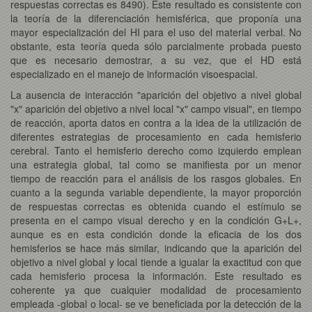
respuestas correctas es 8490). Este resultado es consistente con
la teoría de la diferenciación hemisférica, que proponía una
mayor especialización del HI para el uso del material verbal. No
obstante, esta teoría queda sólo parcialmente probada puesto
que es necesario demostrar, a su vez, que el HD está
especializado en el manejo de información visoespacial.
La ausencia de interacción "aparición del objetivo a nivel global
"x" aparición del objetivo a nivel local "x" campo visual", en tiempo
de reacción, aporta datos en contra a la idea de la utilización de
diferentes estrategias de procesamiento en cada hemisferio
cerebral. Tanto el hemisferio derecho como izquierdo emplean
una estrategia global, tal como se manifiesta por un menor
tiempo de reacción para el análisis de los rasgos globales. En
cuanto a la segunda variable dependiente, la mayor proporción
de respuestas correctas es obtenida cuando el estímulo se
presenta en el campo visual derecho y en la condición G+L+,
aunque es en esta condición donde la eficacia de los dos
hemisferios se hace más similar, indicando que la aparición del
objetivo a nivel global y local tiende a igualar la exactitud con que
cada hemisferio procesa la información. Este resultado es
coherente ya que cualquier modalidad de procesamiento
empleada -global o local- se ve beneficiada por la detección de la