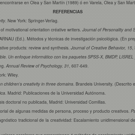
n encontrarse en Olea y San Martín (1989) ó en Varela, Olea y San Mart
REFERENCIAS
ity
. New York: Springer-Verlag.
of motivational orientation créative writers.
Journal of Personality and 
 ARNAU (Ed.). Métodos y técnicas de investigación psicológica. (En pre
eative products: review and synthesis.
Journal of Creative Behavior, 15
,
ariable. Un enfoque informático con los paquetes SPSS-X, BMDP, LISREL
ing.
Annual Review of Psychology, 31
, 607-649.
rk: Wiley.
n children's creativity in three domains
. Brandeis University. (Descrito
ica
. Madrid: Publicaciones de la Universidad Autónoma.
sis doctoral no publicada, Madrid: Universidad Comillas.
ctorial de algunas medidas de persona, proceso y producto creativos.
Ps
iagnóstico tradicional de la creatividad: Escalamiento unidimensional d
 los valores escalares que proporcionan 4 métodos de escalamiento unid