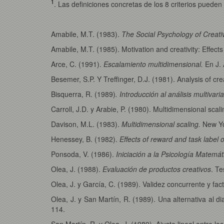
1
. Las definiciones concretas de los 8 criterios puede
Amabile, M.T. (1983).
The Social Psychology of Creativ
Amabile, M.T. (1985). Motivation and creativity: Effects 
Arce, C. (1991).
Escalamiento multidimensional.
En J.
Besemer, S.P. Y Treffinger, D.J. (1981). Analysis of cr
Bisquerra, R. (1989)
. Introducción al análisis multiv
Carroll, J.D. y Arabie, P. (1980). Multidimensional scal
Davison, M.L. (1983).
Multidimensional scaling.
New Yo
Henessey, B. (1982).
Effects of reward and task label o
Ponsoda, V. (1986).
Iniciación a la Psicología Matemát
Olea, J. (1988).
Evaluación de productos creativos
. Te
Olea, J. y García, C. (1989). Validez concurrente y fa
Olea, J. y San Martín, R. (1989). Una alternativa al d
114.
San Martín, R. y Olea, J. (1989). Ajuste lineal entre