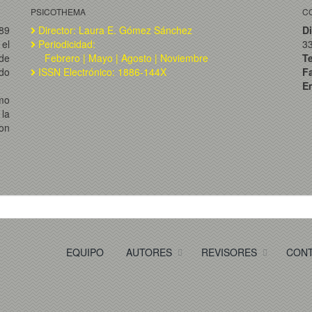
PSICOTHEMA
C
989
Director: Laura E. Gómez Sánchez
Di
el
Periodicidad:
3
de
Febrero | Mayo | Agosto | Noviembre
T
ado
ISSN Electrónico: 1886-144X
F
Em
omo
la
on
EQUIPO
AUTORES
REVISORES
CON