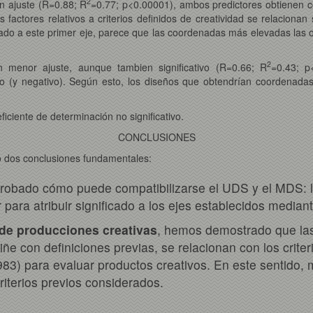
2
n ajuste (R=0.88; R
=0.77; p<0.00001), ambos predictores obtienen coe
os factores relativos a criterios definidos de creatividad se relaciona
icado a este primer eje, parece que las coordenadas más elevadas las 
2
menor ajuste, aunque tambien significativo (R=0.66; R
=0.43; p
ivo (y negativo). Según esto, los diseños que obtendrían coordenada
iciente de determinación no significativo.
CONCLUSIONES
 dos conclusiones fundamentales:
obado cómo puede compatibilizarse el UDS y el MDS: l
 para atribuir significado a los ejes establecidos media
de producciones creativas
, hemos demostrado que la
ñe con definiciones previas, se relacionan con los criter
983) para evaluar productos creativos. En este sentido
riterios previos considerados.