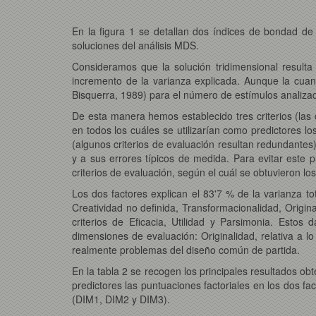
En la figura 1 se detallan dos índices de bondad d
soluciones del análisis MDS.
Consideramos que la solución tridimensional result
incremento de la varianza explicada. Aunque la cua
Bisquerra, 1989) para el número de estímulos analiza
De esta manera hemos establecido tres criterios (las 
en todos los cuáles se utilizarían como predictores lo
(algunos criterios de evaluación resultan redundantes)
y a sus errores típicos de medida. Para evitar este p
criterios de evaluación, según el cuál se obtuvieron los
Los dos factores explican el 83'7 % de la varianza tot
Creatividad no definida, Transformacionalidad, Origina
criterios de Eficacia, Utilidad y Parsimonia. Esto
dimensiones de evaluación: Originalidad, relativa a l
realmente problemas del diseño común de partida.
En la tabla 2 se recogen los principales resultados obt
predictores las puntuaciones factoriales en los dos fa
(DIM1, DIM2 y DIM3).