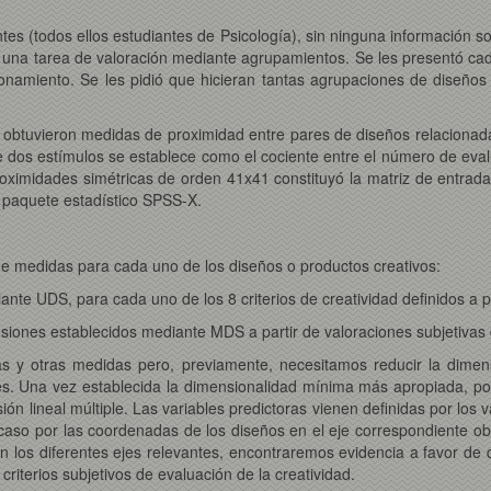
es (todos ellos estudiantes de Psicología), sin ninguna información so
ron una tarea de valoración mediante agrupamientos. Se les presentó cad
onamiento. Se les pidió que hicieran tantas agrupaciones de diseños
 obtuvieron medidas de proximidad entre pares de diseños relacionad
e dos estímulos se establece como el cociente entre el número de eva
roximidades simétricas de orden 41x41 constituyó la matriz de entrada
 paquete estadístico SPSS-X.
de medidas para cada uno de los diseños o productos creativos:
nte UDS, para cada uno de los 8 criterios de creatividad definidos a pr
iones establecidos mediante MDS a partir de valoraciones subjetivas 
unas y otras medidas pero, previamente, necesitamos reducir la dime
s. Una vez establecida la dimensionalidad mínima más apropiada, pod
n lineal múltiple. Las variables predictoras vienen definidas por los va
a caso por las coordenadas de los diseños en el eje correspondiente obt
 los diferentes ejes relevantes, encontraremos evidencia a favor de qu
 criterios subjetivos de evaluación de la creatividad.