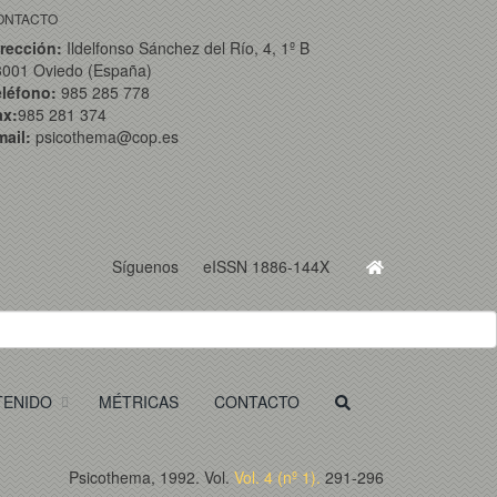
ONTACTO
rección:
Ildelfonso Sánchez del Río, 4, 1º B
3001 Oviedo (España)
eléfono:
985 285 778
ax:
985 281 374
ail:
psicothema@cop.es
Síguenos
eISSN 1886-144X
TENIDO
MÉTRICAS
CONTACTO
Psicothema, 1992. Vol.
Vol. 4 (nº 1).
291-296