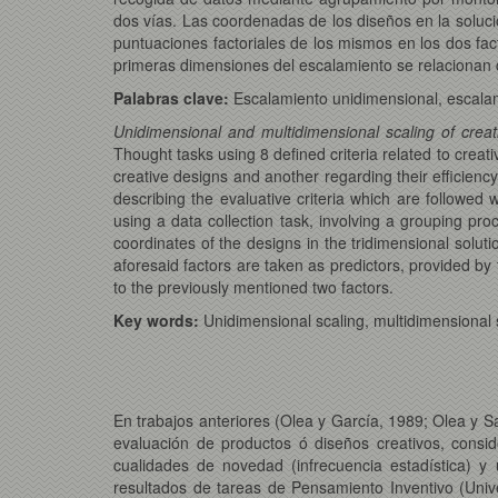
dos vías. Las coordenadas de los diseños en la solució
puntuaciones factoriales de los mismos en los dos fact
primeras dimensiones del escalamiento se relacionan c
Palabras clave:
Escalamiento unidimensional, escalam
Unidimensional and multidimensional scaling of crea
Thought tasks using 8 defined criteria related to creativ
creative designs and another regarding their efficiency
describing the evaluative criteria which are followed 
using a data collection task, involving a grouping pr
coordinates of the designs in the tridimensional solutio
aforesaid factors are taken as predictors, provided by 
to the previously mentioned two factors.
Key words:
Unidimensional scaling, multidimensional sc
En trabajos anteriores (Olea y García, 1989; Olea y S
evaluación de productos ó diseños creativos, consi
cualidades de novedad (infrecuencia estadística) y 
resultados de tareas de Pensamiento Inventivo (Unive