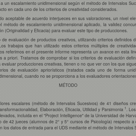
te a un escalamiento unidimensional según el método de Intervalos Su
cto en cada uno de los criterios de creatividad considerados.
 aceptable de acuerdo interjueces en sus valoraciones, un nivel elev
 método de escalamiento unidimensional aplicado, la validez concurr
n (Originalidad y Eficacia) para evaluar este tipo de producciones.
de evaluación de productos creativos, utilizando criterios definidos d
s trabajos que han utilizado estos criterios múltiples de creativida
nos referimos en el presente informe representa un avance en esta lin
s a priori. Tratamos de comprobar si los criterios de evaluación defin
a evaluar producciones creativas, tienen o no que ver con los que sigu
erios de evaluación apriorísticos (tratados cada uno de forma unidi
mensional, cuando no se proporciona a los evaluadores orientaciones p
MÉTODO
ores escalares (método de Intervalos Sucesivos) de 41 diseños creati
1
ransformacionalidad, Elaboración, Eficacia, Utilidad y Parsimonia
. Los
elevados, incluida en el "Project Intelligence" de la Universidad de H
 de 42 jueces (alumnos de 2° y 5° cursos de Psicología) respecto a c
en los datos de entrada para el UDS mediante el método de Intervalos 