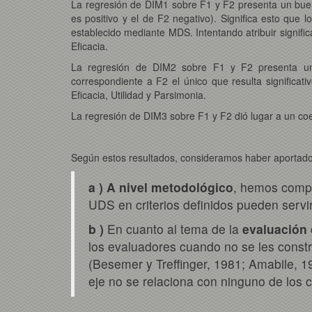
La regresión de DIM1 sobre F1 y F2 presenta un bue
es positivo y el de F2 negativo). Significa esto que l
establecido mediante MDS. Intentando atribuir signif
Eficacia.
La regresión de DIM2 sobre F1 y F2 presenta un 
correspondiente a F2 el único que resulta significat
Eficacia, Utilidad y Parsimonia.
La regresión de DIM3 sobre F1 y F2 dió lugar a un coef
Según estos resultados, consideramos haber aportado
a ) A nivel metodológico
, hemos compr
UDS en criterios definidos pueden servir
b )
En cuanto al tema de la
evaluación 
los evaluadores cuando no se les constri
(Besemer y Treffinger, 1981; Amabile, 1
eje no se relaciona con ninguno de los c