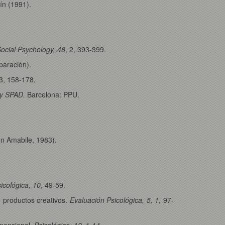
ín (1991).
Social Psychology, 48
, 2, 393-399.
paración).
 3, 158-178.
 y SPAD.
Barcelona: PPU.
 en Amabile, 1983).
icológica, 10
, 49-59.
e productos creativos.
Evaluación Psicológica, 5, 1,
97-
imensional.
Psicológica, 10
, 1-14.