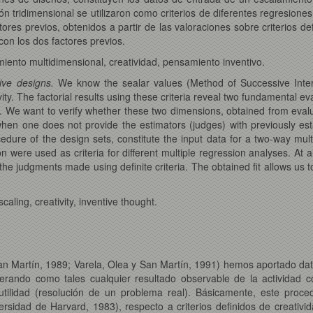
n tridimensional se utilizaron como criterios de diferentes regresion
ores previos, obtenidos a partir de las valoraciones sobre criterios def
on los dos factores previos.
iento multidimensional, creatividad, pensamiento inventivo.
tive designs.
We know the sealar values (Method of Successive Interv
ity. The factorial results using these criteria reveal two fundamental ev
. We want to verify whether these two dimensions, obtained from evaluati
when one does not provide the estimators (judges) with previously establ
ocedure of the design sets, constitute the input data for a two-way m
n were used as criteria for different multiple regression analyses. At a
the judgments made using definite criteria. The obtained fit allows us t
aling, creativity, inventive thought.
an Martín, 1989; Varela, Olea y San Martín, 1991) hemos aportado dato
derando como tales cualquier resultado observable de la actividad 
utilidad (resolución de un problema real). Básicamente, este proced
rsidad de Harvard, 1983), respecto a criterios definidos de creativ