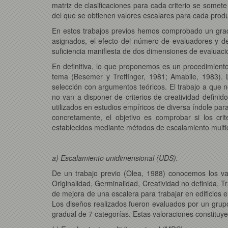
matriz de clasificaciones para cada criterio se some
del que se obtienen valores escalares para cada produ
En estos trabajos previos hemos comprobado un grado
asignados, el efecto del número de evaluadores y del
suficiencia manifiesta de dos dimensiones de evaluació
En definitiva, lo que proponemos es un procedimiento 
tema (Besemer y Treffinger, 1981; Amabile, 1983). Lo
selección con argumentos teóricos. El trabajo a que 
no van a disponer de criterios de creatividad definido
utilizados en estudios empíricos de diversa índole par
concretamente, el objetivo es comprobar si los crit
establecidos mediante métodos de escalamiento multidi
a) Escalamiento unidimensional (UDS).
De un trabajo previo (Olea, 1988) conocemos los val
Originalidad, Germinalidad, Creatividad no definida, T
de mejora de una escalera para trabajar en edificios 
Los diseños realizados fueron evaluados por un grupo
gradual de 7 categorías. Estas valoraciones constituy