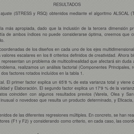
RESULTADOS
e ajuste (STRESS y RSQ) obtenidos mediante el algoritmo ALSCAL (
a la más apropiada, dado que la inclusión de la tercera dimensió
ntía de ambos índices no puede considerarse óptima, creemos que 
do.
coordenadas de los diseños en cada uno de los ejes multidimensionales
s valores escalares en los 8 criterios definidos de creatividad. Ahora b
 representan un problema de multicolinealidad que afectará sin duda a
roblema, realizamos un análisis factorial (Componentes Principales, 
 dos factores rotados incluídos en la tabla 1.
al. El primer factor explica un 65'8 % de esta varianza total y viene d
lidad y Elaboración. El segundo factor explica un 17'9 % de la varianz
s datos coinciden con algunos resultados previos (Varela, Olea y Sa
o inusual o novedoso que resulta un producto determinado, y Eficacia
enidos de las diferentes regresiones múltiples. En concreto, se han rea
ctores (F1 y F2) y considerando como criterio, en cada caso, las coor