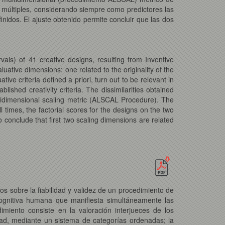
es múltiples, considerando siempre como predictores las
inidos. El ajuste obtenido permite concluir que las dos
als) of 41 creative designs, resulting from Inventive
aluative dimensions: one related to the originality of the
ve criteria defined a priori, turn out to be relevant in
ished creativity criteria. The dissimilarities obtained
ultidimensional scaling metric (ALSCAL Procedure). The
ll times, the factorial scores for the designs on the two
o conclude that first two scaling dimensions are related
s sobre la fiabilidad y validez de un procedimiento de
cognitiva humana que manifiesta simultáneamente las
imiento consiste en la valoración interjueces de los
idad, mediante un sistema de categorías ordenadas; la