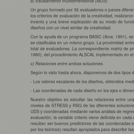
b) Escalamiento multidimensional (MDS)
Un grupo formado por 36 evaluadores o jueces diferent
los criterios de evaluación de la creatividad, realiza
invento y una breve explicación de su modo de funci
diseños con un nivel similar de creatividad.
Con la ayuda de un programa BASIC (Arce, 1991), se
se clasificaba en un mismo grupo. La proximidad entr
total de evaluadores. La correspondiente matriz de p
1980), del procedimiento ALSCAL implementado en el
c) Relaciones entre ambas soluciones.
Según lo visto hasta ahora, disponemos de dos tipos 
- Los valores escalares de los diseños, obtenidos media
- Las coordenadas de cada diseño en los ejes o dimens
Nuestro objetivo es estudiar las relaciones entre 
niveles de STRESS y RSQ de las diferentes solucione
UDS y coordenadas mediante varios análisis de regresió
evaluación; la variable criterio viene definida en cad
resultan ser buenos predictores de las coordenadas en
por los teóricos) resultan apropiados para describir los