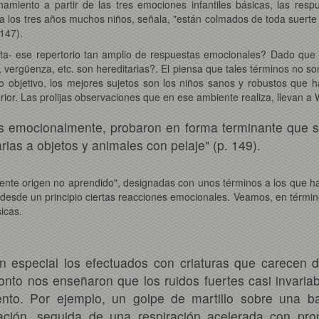
amiento a partir de las tres emociones infantiles básicas, las res
 a los tres años muchos niños, señala, "están colmados de toda suerte 
 147).
a- ese repertorio tan amplio de respuestas emocionales? Dado que
, vergüenza, etc. son hereditarias?. El piensa que tales términos no s
 objetivo, los mejores sujetos son los niños sanos y robustos que h
ior. Las prolijas observaciones que en ese ambiente realiza, llevan a 
os emocionalmente, probaron en forma terminante que 
ias a objetos y animales con pelaje" (p. 149).
idente origen no aprendido", designadas con unos términos a los que 
esde un principio ciertas reacciones emocionales. Veamos, en términos
icas.
n especial los efectuados con criaturas que carecen d
onto nos enseñaron que los ruidos fuertes casi invari
to. Por ejemplo, un golpe de martillo sobre una ba
ación, seguida de una respiración acelerada con pro