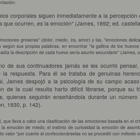
ntación:
bios corporales siguen inmediatamente a la percepción d
a que ocurren,
es
la emoción" (James, 1892; ed. castella
mociones groseras" (dolor, miedo, ira, amor) y las, "emociones delic
ivo según sus propias palabras, en encontrar "la gallina de los huevo
adía la descripción de cada huevo sería asunto secundario" (James, op
no de sus continuadores jamás se les ocurrió pensar
la respuesta. Para él se trataba de genuinas herenci
bal, James despojó a la psicología de su campo acas
 de la cual resulta harto difícil librarse, porque su
os, quienes seguirán enseñándola durante un númer
n, 1930, p. 142).
e lleva a cabo una clasificación de las emociones basada en el crite
 la emoción de miedo; el instinto de curiosidad la emoción de asombro
 valor "por cuanto al confeccionárselas no se procedió con método obje