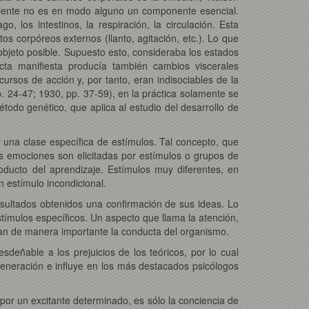
ciente no es en modo alguno un componente esencial.
, los intestinos, la respiración, la circulación. Esta
 corpóreos externos (llanto, agitación, etc.). Lo que
objeto posible. Supuesto esto, consideraba los estados
ta manifiesta producía también cambios viscerales
ursos de acción y, por tanto, eran indisociables de la
p. 24-47; 1930, pp. 37-59), en la práctica solamente se
étodo genético, que aplica al estudio del desarrollo de
r una clase específica de estímulos. Tal concepto, que
es emociones son elicitadas por estímulos o grupos de
ducto del aprendizaje. Estímulos muy diferentes, en
 estímulo incondicional.
esultados obtenidos una confirmación de sus ideas. Lo
tímulos específicos. Un aspecto que llama la atención,
ban de manera importante la conducta del organismo.
sdeñable a los prejuicios de los teóricos, por lo cual
generación e influye en los más destacados psicólogos
or un excitante determinado, es sólo la conciencia de