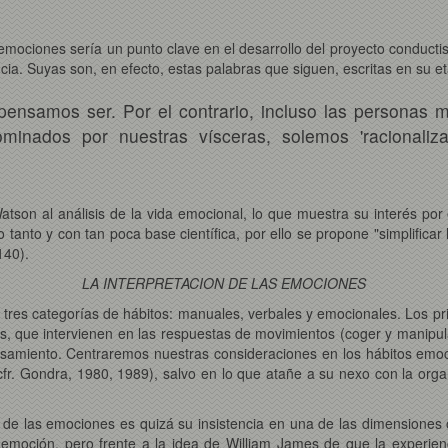
emociones sería un punto clave en el desarrollo del proyecto conduct
ncia. Suyas son, en efecto, estas palabras que siguen, escritas en su 
ensamos ser. Por el contrario, incluso las personas m
minados por nuestras vísceras, solemos 'racionaliza
atson al análisis de la vida emocional, lo que muestra su interés po
to tanto y con tan poca base científica, por ello se propone "simplifica
140).
LA INTERPRETACION DE LAS EMOCIONES
tres categorías de hábitos: manuales, verbales y emocionales. Los pri
s, que intervienen en las respuestas de movimientos (coger y manipular
pensamiento. Centraremos nuestras consideraciones en los hábitos emo
(cfr. Gondra, 1980, 1989), salvo en lo que atañe a su nexo con la org
e las emociones es quizá su insistencia en una de las dimensiones o n
emoción, pero frente a la idea de William James de que la experien