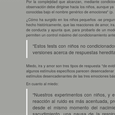
Por la complejidad que alcanzan, mediante condicion
observación debe dirigirse hacia los niños, aunque ya
conocidas bajo el nombre genérico de
emociones
" (p.
¿Cómo ha surgido en los niños pequeños -se pregunt
hecho históricamente, que las reacciones de amor, ira
de conducta y apunta que, para probarlo de un modo
permiten un control máximo del condicionamiento anter
"Estos tests con niños no condicionad
versiones acerca de respuestas hereditar
Miedo, ira y amor son tres tipos de respuesta "de ev
algunos estímulos específicos parecen desencadenar d
estímulos desencadenantes de las tres emociones bás
En cuanto al miedo:
"Nuestros experimentos con niños, y e
reacción al ruido es más acentuada, pr
desde el mismo momento del nacimien
sacudimiento, una pausa de la respir