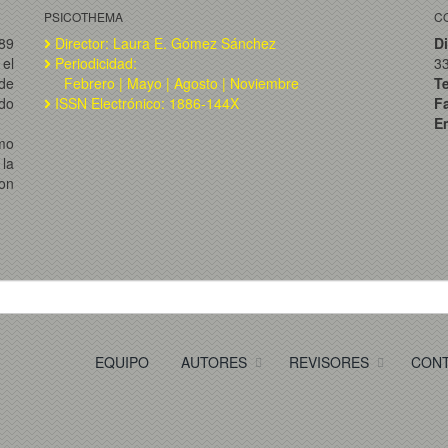
PSICOTHEMA
C
989
Director: Laura E. Gómez Sánchez
Di
el
Periodicidad:
3
de
Febrero | Mayo | Agosto | Noviembre
T
ado
ISSN Electrónico: 1886-144X
F
Em
omo
la
on
EQUIPO
AUTORES
REVISORES
CON