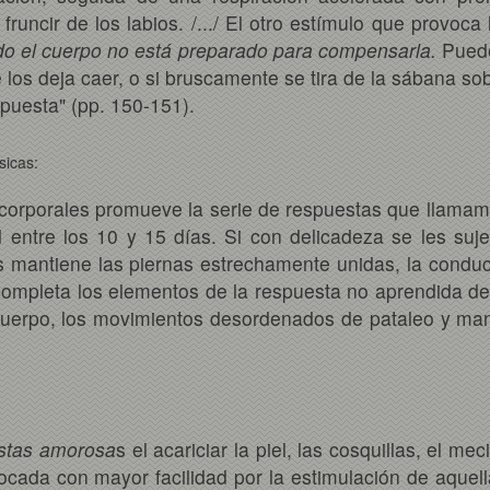
 fruncir de los labios. /.../ El otro estímulo que provoc
do el cuerpo no está preparado para compensarla.
Puede
los deja caer, o si bruscamente se tira de la sábana sob
spuesta" (pp. 150-151).
sicas:
orporales promueve la serie de respuestas que llamamos
d entre los 10 y 15 días. Si con delicadeza se les su
es mantiene las piernas estrechamente unidas, la condu
ompleta los elementos de la respuesta no aprendida de
l cuerpo, los movimientos desordenados de pataleo y mano
stas amorosa
s el acariciar la piel, las cosquillas, el me
ocada con mayor facilidad por la estimulación de aquel