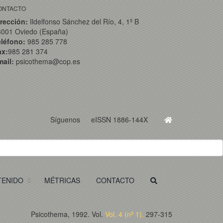
ONTACTO
rección:
Ildelfonso Sánchez del Río, 4, 1º B
3001 Oviedo (España)
eléfono:
985 285 778
ax:
985 281 374
ail:
psicothema@cop.es
Síguenos
eISSN 1886-144X
TENIDO
MÉTRICAS
CONTACTO
Psicothema, 1992. Vol.
Vol. 4 (nº 1).
297-315