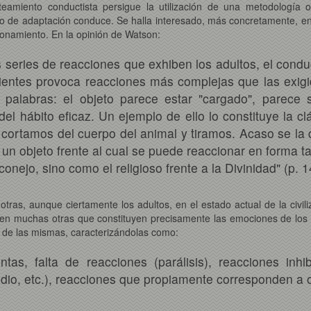
anteamiento conductista persigue la utilización de una metodología
po de adaptación conduce. Se halla interesado, más concretamente, en 
onamiento. En la opinión de Watson:
s series de reacciones que exhiben los adultos, el con
entes provoca reacciones más complejas que las exigid
s palabras: el objeto parece estar "cargado", parece 
del hábito eficaz. Un ejemplo de ello lo constituye la c
e cortamos del cuerpo del animal y tiramos. Acaso se l
n objeto frente al cual se puede reaccionar en forma tan
nejo, sino como el religioso frente a la Divinidad" (p. 1
tras, aunque ciertamente los adultos, en el estado actual de la civil
onen muchas otras que constituyen precisamente las emociones de los 
os de las mismas, caracterizándolas como:
tas, falta de reacciones (parálisis), reacciones inhi
dio, etc.), reacciones que propiamente corresponden a ot