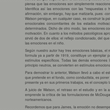
piensa que las emociones son simplemente reaccione
Identifica así las emociones con las "respuestas o há
afirmación, sin embargo, hay que matizarla, pues -co
Watson persigue, en cualquier caso, es construir la p
emocionales concomitantes de los estados motivac
determinados. Dicho de otro modo, las emociones const
motivación. En cuanto a los métodos psicológicos aprop
sirvió de dos de ellos: el reflejo condicionado, del q
las emociones en el niño.
Según nuestro autor hay tres emociones básicas, el mi
formula ya a partir de 1919, constituye un ejemplar 
estímulos específicos. Todas las demás emociones l
principio neutros, se convierten en estímulos emocion
Para demostrar lo anterior, Watson llevó a cabo el e
que pretende en el fondo, como conductista, es poner 
presente ya en sus primeros trabajos, es el concepto
A juicio de Watson, el retraso en el estudio y en la 
emprende la crítica de las formulaciones de McDougal
norteamericanos.
Recordemos que para James, la emoción no desempeña, 