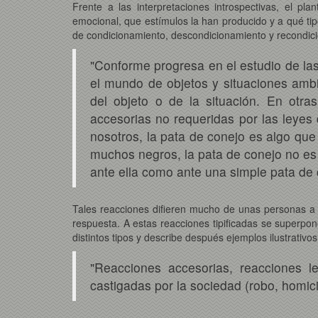
Frente a las interpretaciones introspectivas, el pl
emocional, que estímulos la han producido y a qué ti
de condicionamiento, descondicionamiento y recondici
"Conforme progresa en el estudio de la
el mundo de objetos y situaciones ambi
del objeto o de la situación. En otra
accesorias no requeridas por las leyes 
nosotros, la pata de conejo es algo qu
muchos negros, la pata de conejo no es u
ante ella como ante una simple pata de co
Tales reacciones difieren mucho de unas personas a o
respuesta. A estas reacciones tipificadas se superp
distintos tipos y describe después ejemplos ilustrativ
"Reacciones accesorias, reacciones len
castigadas por la sociedad (robo, homici