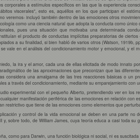
s corporales a estímulos específicos en las que la experiencia cons
bitos viscerales", esto es, aquéllos en los que participan el estómago
mo veremos- incluyó también dentro de las emociones otros movimientos
sicología como una ciencia natural que adopta la conducta como único 
ionales, pues una situación que motivaba una determinada conduc
ituían el producto de conductas implícitas preparatorias de ciertos c
iados a su finalidad, si bien habló de varios otros (Watson, 1919b, p
ue se vale en el análisis del condicionamiento motor y emocional, y el m
edo, la ira y el amor, cada una de ellas elicitada de modo innato po
paradigmático de las aproximaciones que preconizan que las diferent
as considera una amalgama de las tres reacciones básicas o un pro
ales a través del condicionamiento, mediante su emparejamiento con un
studio experimental con el pequeño Alberto, pretendiendo ver en los r
cualquier manifestación periférica de las emociones en relación con es
 tan restrictivo que tiene de las emociones como elementos que pertur
aplicación y control de la vida emocional se deben en una parte no de
l y, sobre todo, de William James, cuya teoría educa a casi toda su 
como para Darwin, una función biológica ni social, ni es suscitada p