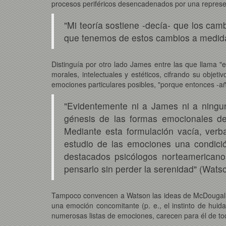
procesos periféricos desencadenados por una represe
"Mi teoría sostiene -decía- que los cam
que tenemos de estos cambios a medid
Distinguía por otro lado James entre las que llama "e
morales, intelectuales y estéticos, cifrando su objet
emociones particulares posibles, "porque entonces -añ
"Evidentemente ni a James ni a ningu
génesis de las formas emocionales de 
Mediante esta formulación vacía, ver
estudio de las emociones una condición
destacados psicólogos norteamerican
pensarlo sin perder la serenidad" (Watso
Tampoco convencen a Watson las ideas de McDougall, qu
una emoción concomitante (p. e., el instinto de huida
numerosas listas de emociones, carecen para él de todo