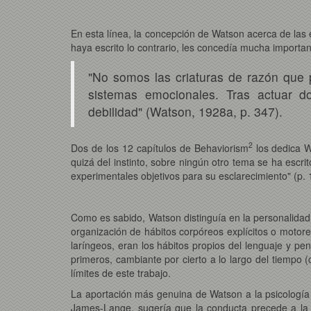
En esta línea, la concepción de Watson acerca de las 
haya escrito lo contrario, les concedía mucha importa
"No somos las criaturas de razón que p
sistemas emocionales. Tras actuar do
debilidad" (Watson, 1928a, p. 347).
2
Dos de los 12 capítulos de Behaviorism
los dedica W
quizá del instinto, sobre ningún otro tema se ha escri
experimentales objetivos para su esclarecimiento" (p. 
Como es sabido, Watson distinguía en la personalidad 
organización de hábitos corpóreos explícitos o motore
laríngeos, eran los hábitos propios del lenguaje y 
primeros, cambiante por cierto a lo largo del tiempo 
límites de este trabajo.
La aportación más genuina de Watson a la psicología d
James-Lange, sugería que la conducta precede a la 