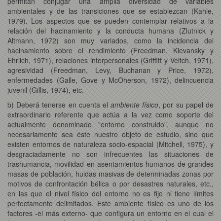
permitan conjugar una amplia diversidad de variables
ambientales y de las transiciones que se establezcan (Kahle,
1979). Los aspectos que se pueden contemplar relativos a la
relación del hacinamiento y la conducta humana (Zlutnick y
Altmann, 1972) son muy variados, como la incidencia del
hacinamiento sobre el rendimiento (Freedman, Klevansky y
Ehrlich, 1971), relaciones interpersonales (Griffitt y Veitch, 1971),
agresividad (Freedman, Levy, Buchanan y Price, 1972),
enfermedades (Galle, Gove y McOherson, 1972), delincuencia
juvenil (Gillis, 1974), etc.
b) Deberá tenerse en cuenta el
ambiente físico
, por su papel de
extraordinario referente que actúa a la vez como soporte del
actualmente denominado "entorno construido", aunque no
necesariamente sea éste nuestro objeto de estudio, sino que
existen entornos de naturaleza socio-espacial (Mitchell, 1975), y
desgraciadamente no son infrecuentes las situaciones de
trashumancia, movilidad en asentamientos humanos de grandes
masas de población, huidas masivas de determinadas zonas por
motivos de confrontación bélica o por desastres naturales, etc.,
en las que el nivel físico del entorno no es fijo ni tiene límites
perfectamente delimitados. Este ambiente físico es uno de los
factores -el más externo- que configura un entorno en el cual el