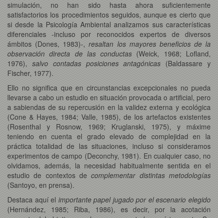
simulación, no han sido hasta ahora suficientemente
satisfactorios los procedimientos seguidos, aunque es cierto que
si desde la Psicología Ambiental analizamos sus características
diferenciales -incluso por reconocidos expertos de diversos
ámbitos (Dones, 1983)-,
resaltan los mayores beneficios de la
observación directa de las conductas
(Weick, 1968; Lofland,
1976),
salvo contadas posiciones antagónicas
(Baldassare y
Fischer, 1977).
Ello no significa que en circunstancias excepcionales no pueda
llevarse a cabo un estudio en situación provocada o artificial, pero
a sabiendas de su repercusión en la validez externa y ecológica
(Cone & Hayes, 1984; Valle, 1985), de los artefactos existentes
(Rosenthal y Rosnow, 1969; Kruglanski, 1975), y máxime
teniendo en cuenta el grado elevado de complejidad en la
práctica totalidad de las situaciones, incluso si consideramos
experimentos de campo (Deconchy, 1981). En cualquier caso, no
olvidamos, además, la necesidad habitualmente sentida en el
estudio de contextos de
complementar distintas metodologías
(Santoyo, en prensa).
Destaca aquí el
importante papel jugado por el escenario elegido
(Hernández, 1985; Riba, 1986), es decir, por la acotación