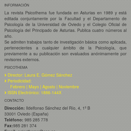
INFORMACIÓN
La revista Psicothema fue fundada en Asturias en 1989 y está
editada conjuntamente por la Facultad y el Departamento de
Psicología de la Universidad de Oviedo y el Colegio Oficial de
Psicología del Principado de Asturias. Publica cuatro números al
año.
Se admiten trabajos tanto de investigación básica como aplicada,
pertenecientes a cualquier ámbito de la Psicología, que
previamente a su publicación son evaluados anónimamente por
revisores externos.
PSICOTHEMA
Director: Laura E. Gómez Sánchez
Periodicidad:
Febrero | Mayo | Agosto | Noviembre
ISSN Electrónico: 1886-144X
CONTACTO
Dirección:
Ildelfonso Sánchez del Río, 4, 1º B
33001 Oviedo (España)
Teléfono:
985 285 778
Fax:
985 281 374