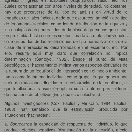
cuales correlacionan con altos niveles de densidad. No obstante,
hay que precaverse de tal tipo de análisis en virtud de lo
engañoso de tales índices, dado que oscurecen también otro tipo
de fenómenos sociales, como los de distribución de la riqueza y
los ecológicos en general, los de la clase de personas que están
en proximidad física con los sujetos, los de las metas individuales
o de grupo, los de las restricciones de tipo normativo o los de la
clase de interacciones desarrolladas en el escenario, etc. Por
ello, resulta aquí muy claro que correlación no implica
determinación (Santoyo, 1982). Desde el punto de vista
psicológico, el hacinamiento implica varios aspectos derivados de
la ruptura de un "equilibrio" de interacción con el medio ambiente,
tanto como fenómeno individual, como grupal, lo que genera una
serie de reacciones dirigidas a la restauración de tal equilibrio, el
que implica una transacción óptima con el entorno para el logro
de una serie de objetivos (individuales o colectivos).
Algunos investigadores (Cox, Paulus y Me Cain, 1984; Paulus,
1988), han señalado que la estimulación producida por
situaciones "hacinadas":
a.
Sobrecarga
la capacidad de respuesta del individuo, lo que
produce efectos negativos (disminución de la ejecución, afecto