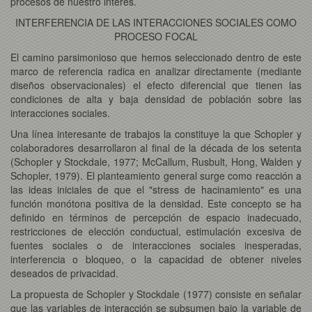
procesos de nuestro interés.
INTERFERENCIA DE LAS INTERACCIONES SOCIALES COMO
PROCESO FOCAL
El camino parsimonioso que hemos seleccionado dentro de este
marco de referencia radica en analizar directamente (mediante
diseños observacionales) el efecto diferencial que tienen las
condiciones de alta y baja densidad de población sobre las
interacciones sociales.
Una línea interesante de trabajos la constituye la que Schopler y
colaboradores desarrollaron al final de la década de los setenta
(Schopler y Stockdale, 1977; McCallum, Rusbult, Hong, Walden y
Schopler, 1979). El planteamiento general surge como reacción a
las ideas iniciales de que el "stress de hacinamiento" es una
función monótona positiva de la densidad. Este concepto se ha
definido en términos de percepción de espacio inadecuado,
restricciones de elección conductual, estimulación excesiva de
fuentes sociales o de interacciones sociales inesperadas,
interferencia o bloqueo, o la capacidad de obtener niveles
deseados de privacidad.
La propuesta de Schopler y Stockdale (1977) consiste en señalar
que las variables de interacción se subsumen bajo la variable de