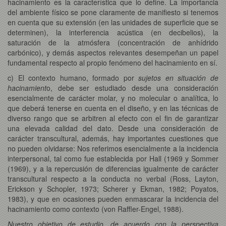
hacinamiento es la característica que lo define. La importancia
del ambiente físico se pone claramente de manifiesto si tenemos
en cuenta que su extensión (en las unidades de superficie que se
determinen), la interferencia acústica (en decibelios), la
saturación de la atmósfera (concentración de anhídrido
carbónico), y demás aspectos relevantes desempeñan un papel
fundamental respecto al propio fenómeno del hacinamiento en sí.
c) El contexto humano, formado por
sujetos en situación de
hacinamient
o, debe ser estudiado desde una consideración
esencialmente de carácter molar, y no molecular o analítica, lo
que deberá tenerse en cuenta en el diseño, y en las técnicas de
diverso rango que se arbitren al efecto con el fin de garantizar
una elevada calidad del dato. Desde una consideración de
carácter transcultural, además, hay importantes cuestiones que
no pueden olvidarse: Nos referimos esencialmente a la incidencia
interpersonal, tal como fue establecida por Hall (1969 y Sommer
(1969), y a la repercusión de diferencias igualmente de carácter
transcultural respecto a la conducta no verbal (Ross, Layton,
Erickson y Schopler, 1973; Scherer y Ekman, 1982; Poyatos,
1983), y que en ocasiones pueden enmascarar la incidencia del
hacinamiento como contexto (von Raffler-Engel, 1988).
Nuestro objetivo de estudio, de acuerdo con la perspectiva