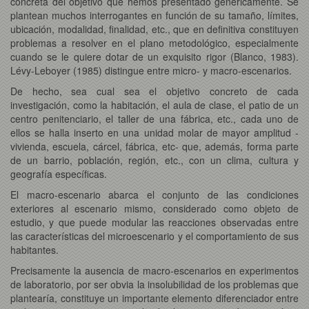
concreta del objetivo que hemos presentado genéricamente. Se
plantean muchos interrogantes en función de su tamaño, límites,
ubicación, modalidad, finalidad, etc., que en definitiva constituyen
problemas a resolver en el plano metodológico, especialmente
cuando se le quiere dotar de un exquisito rigor (Blanco, 1983).
Lévy-Leboyer (1985) distingue entre micro- y macro-escenarios.
De hecho, sea cual sea el objetivo concreto de cada
investigación, como la habitación, el aula de clase, el patio de un
centro penitenciario, el taller de una fábrica, etc., cada uno de
ellos se halla inserto en una unidad molar de mayor amplitud -
vivienda, escuela, cárcel, fábrica, etc- que, además, forma parte
de un barrio, población, región, etc., con un clima, cultura y
geografía específicas.
El macro-escenario abarca el conjunto de las condiciones
exteriores al escenario mismo, considerado como objeto de
estudio, y que puede modular las reacciones observadas entre
las características del microescenario y el comportamiento de sus
habitantes.
Precisamente la ausencia de macro-escenarios en experimentos
de laboratorio, por ser obvia la insolubilidad de los problemas que
plantearía, constituye un importante elemento diferenciador entre