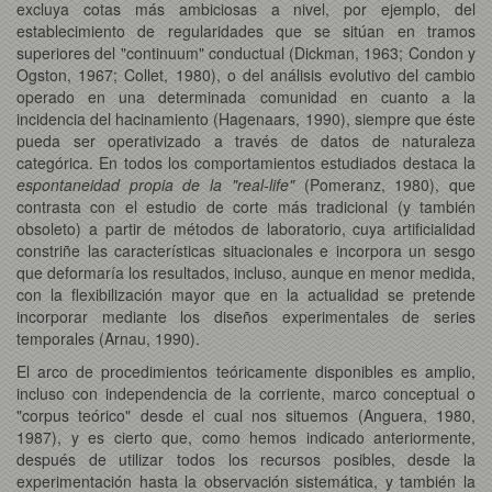
excluya cotas más ambiciosas a nivel, por ejemplo, del
establecimiento de regularidades que se sitúan en tramos
superiores del "continuum" conductual (Dickman, 1963; Condon y
Ogston, 1967; Collet, 1980), o del análisis evolutivo del cambio
operado en una determinada comunidad en cuanto a la
incidencia del hacinamiento (Hagenaars, 1990), siempre que éste
pueda ser operativizado a través de datos de naturaleza
categórica. En todos los comportamientos estudiados destaca la
espontaneidad propia de la "real-life"
(Pomeranz, 1980), que
contrasta con el estudio de corte más tradicional (y también
obsoleto) a partir de métodos de laboratorio, cuya artificialidad
constriñe las características situacionales e incorpora un sesgo
que deformaría los resultados, incluso, aunque en menor medida,
con la flexibilización mayor que en la actualidad se pretende
incorporar mediante los diseños experimentales de series
temporales (Arnau, 1990).
El arco de procedimientos teóricamente disponibles es amplio,
incluso con independencia de la corriente, marco conceptual o
"corpus teórico" desde el cual nos situemos (Anguera, 1980,
1987), y es cierto que, como hemos indicado anteriormente,
después de utilizar todos los recursos posibles, desde la
experimentación hasta la observación sistemática, y también la