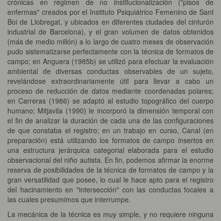
crónicas en régimen de no institucionalización ("pisos de
enfermas" creados por el Instituto Psiquiátrico Femenino de Sant
Boi de Llobregat, y ubicados en diferentes ciudades del cinturón
industrial de Barcelona), y el gran volumen de datos obtenidos
(más de medio millón) a lo largo de cuatro meses de observación
pudo sistematizarse perfectamente con la técnica de formatos de
campo; en Anguera (1985b) se utilizó para efectuar la evaluación
ambiental de diversas conductas observables de un sujeto,
revelándose extraordinariamente útil para llevar a cabo un
proceso de reducción de datos mediante coordenadas polares;
en Carreras (1986) se adaptó al estudio topográfico del cuerpo
humano; Mitjavila (1990) le incorporó la dimensión temporal con
el fin de analizar la duración de cada una de las configuraciones
de que constaba el registro; en un trabajo en curso, Canal (en
preparación) está utilizando los formatos de campo insertos en
una estructura jerárquica categorial elaborada para el estudio
observacional del niño autista. En fin, podemos afirmar la enorme
reserva de posibilidades de la técnica de formatos de campo y la
gran versatilidad que posee, lo cual le hace apto para el registro
del hacinamiento en "intersección" con las conductas focales a
las cuales presumimos que interrumpe.
La mecánica de la técnica es muy simple, y no requiere ninguna