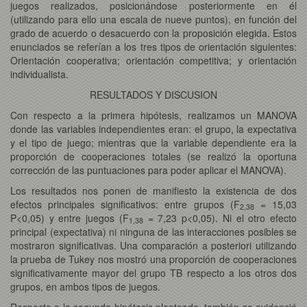
juegos realizados, posicionándose posteriormente en él
(utilizando para ello una escala de nueve puntos), en función del
grado de acuerdo o desacuerdo con la proposición elegida. Estos
enunciados se referían a los tres tipos de orientación siguientes:
Orientación cooperativa; orientación competitiva; y orientación
individualista.
RESULTADOS Y DISCUSION
Con respecto a la primera hipótesis, realizamos un MANOVA
donde las variables independientes eran: el grupo, la expectativa
y el tipo de juego; mientras que la variable dependiente era la
proporción de cooperaciones totales (se realizó la oportuna
corrección de las puntuaciones para poder aplicar el MANOVA).
Los resultados nos ponen de manifiesto la existencia de dos
efectos principales significativos: entre grupos (F
= 15,03
2,38
P<0,05) y entre juegos (F
= 7,23 p<0,05). Ni el otro efecto
1,38
principal (expectativa) ni ninguna de las interacciones posibles se
mostraron significativas. Una comparación a posteriori utilizando
la prueba de Tukey nos mostró una proporción de cooperaciones
significativamente mayor del grupo TB respecto a los otros dos
grupos, en ambos tipos de juegos.
Respecto a la segunda hipótesis planteada, también se evidenció