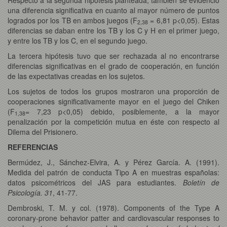
una diferencia significativa en cuanto al mayor número de puntos
logrados por los TB en ambos juegos (F
= 6,81 p<0,05). Estas
2,38
diferencias se daban entre los TB y los C y H en el primer juego,
y entre los TB y los C, en el segundo juego.
La tercera hipótesis tuvo que ser rechazada al no encontrarse
diferencias significativas en el grado de cooperación, en función
de las expectativas creadas en los sujetos.
Los sujetos de todos los grupos mostraron una proporción de
cooperaciones significativamente mayor en el juego del Chiken
(F
= 7,23 p<0,05) debido, posiblemente, a la mayor
1,38
penalización por la competición mutua en éste con respecto al
Dilema del Prisionero.
REFERENCIAS
Bermúdez, J., Sánchez-Elvira, A. y Pérez García. A. (1991).
Medida del patrón de conducta Tipo A en muestras españolas:
datos psicométricos del JAS para estudiantes.
Boletín de
Psicología. 31
, 41-77.
Dembroski, T. M. y col. (1978). Components of the Type A
coronary-prone behavior patter and cardiovascular responses to