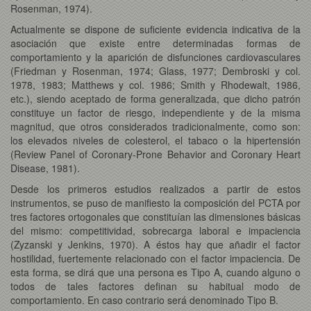
Rosenman, 1974).
Actualmente se dispone de suficiente evidencia indicativa de la
asociación que existe entre determinadas formas de
comportamiento y la aparición de disfunciones cardiovasculares
(Friedman y Rosenman, 1974; Glass, 1977; Dembroski y col.
1978, 1983; Matthews y col. 1986; Smith y Rhodewalt, 1986,
etc.), siendo aceptado de forma generalizada, que dicho patrón
constituye un factor de riesgo, independiente y de la misma
magnitud, que otros considerados tradicionalmente, como son:
los elevados niveles de colesterol, el tabaco o la hipertensión
(Review Panel of Coronary-Prone Behavior and Coronary Heart
Disease, 1981).
Desde los primeros estudios realizados a partir de estos
instrumentos, se puso de manifiesto la composición del PCTA por
tres factores ortogonales que constituían las dimensiones básicas
del mismo: competitividad, sobrecarga laboral e impaciencia
(Zyzanski y Jenkins, 1970). A éstos hay que añadir el factor
hostilidad, fuertemente relacionado con el factor impaciencia. De
esta forma, se dirá que una persona es Tipo A, cuando alguno o
todos de tales factores definan su habitual modo de
comportamiento. En caso contrario será denominado Tipo B.