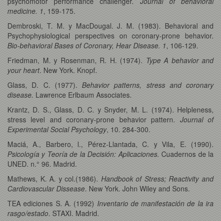
psychomotor performance challenger.
Journal of behavioral
medicine. 1
, 159-175.
Dembroski, T. M. y MacDougal. J. M. (1983). Behavioral and
Psychophysiological perspectives on coronary-prone behavior.
Bio-behavioral Bases of Coronary, Hear Disease. 1
, 106-129.
Friedman, M. y Rosenman, R. H. (1974).
Type A behavior and
your heart
. New York. Knopf.
Glass, D. C. (1977).
Behavior patterns, stress and coronary
disease.
Lawrence Erlbaum Associates.
Krantz, D. S., Glass, D. C. y Snyder, M. L. (1974). Helpleness,
stress level and coronary-prone behavior pattern.
Journal of
Experimental Social Psychology
, 10. 284-300.
Maciá, A., Barbero, l., Pérez-Llantada, C. y Vila, E. (1990).
Psicología y Teoría de la Decisión: Aplicaciones.
Cuadernos de la
UNED. n.° 96. Madrid.
Mathews, K. A. y col.(1986).
Handbook of Stress; Reactivity and
Cardiovascular Dissease
. New York. John Wiley and Sons.
TEA ediciones S. A. (1992)
Inventario de manifestación de la ira
rasgo/estado
. STAXI. Madrid.