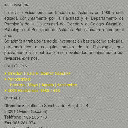
INFORMACIÓN
La revista Psicothema fue fundada en Asturias en 1989 y está
editada conjuntamente por la Facultad y el Departamento de
Psicología de la Universidad de Oviedo y el Colegio Oficial de
Psicología del Principado de Asturias. Publica cuatro números al
año.
Se admiten trabajos tanto de investigación básica como aplicada,
pertenecientes a cualquier ámbito de la Psicología, que
previamente a su publicación son evaluados anónimamente por
revisores externos.
PSICOTHEMA
Director: Laura E. Gómez Sánchez
Periodicidad:
Febrero | Mayo | Agosto | Noviembre
ISSN Electrónico: 1886-144X
CONTACTO
Dirección:
Ildelfonso Sánchez del Río, 4, 1º B
33001 Oviedo (España)
Teléfono:
985 285 778
Fax:
985 281 374