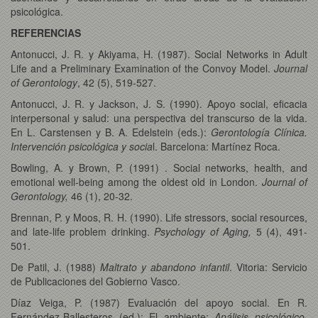
psicológica.
REFERENCIAS
Antonucci, J. R. y Akiyama, H. (1987). Social Networks in Adult
Life and a Preliminary Examination of the Convoy Model.
Journal
of Gerontology
, 42 (5), 519-527.
Antonucci, J. R. y Jackson, J. S. (1990). Apoyo social, eficacia
interpersonal y salud: una perspectiva del transcurso de la vida.
En L. Carstensen y B. A. Edelstein (eds.):
Gerontología Clínica.
Intervención psicológica y socia
l. Barcelona: Martínez Roca.
Bowling, A. y Brown, P. (1991) . Social networks, health, and
emotional well-being among the oldest old in London.
Journal of
Gerontology,
46 (1), 20-32.
Brennan, P. y Moos, R. H. (1990). Life stressors, social resources,
and late-life problem drinking.
Psychology of Aging,
5 (4), 491-
501.
De Patil, J. (1988)
Maltrato y abandono infantil
. Vitoria: Servicio
de Publicaciones del Gobierno Vasco.
Díaz Veiga, P. (1987) Evaluación del apoyo social. En R.
Fernández-Ballesteros (ed.): El ambiente:
Análisis psicológico
.