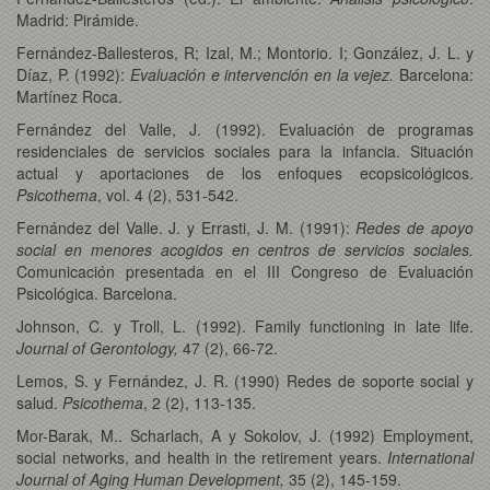
Madrid: Pirámide.
Fernández-Ballesteros, R; Izal, M.; Montorio. I; González, J. L. y
Díaz, P. (1992):
Evaluación e intervención en la vejez.
Barcelona:
Martínez Roca.
Fernández del Valle, J. (1992). Evaluación de programas
residenciales de servicios sociales para la infancia. Situación
actual y aportaciones de los enfoques ecopsicológicos.
Psicothema
, vol. 4 (2), 531-542.
Fernández del Valle. J. y Errasti, J. M. (1991):
Redes de apoyo
social en menores acogidos en centros de servicios sociales.
Comunicación presentada en el III Congreso de Evaluación
Psicológica. Barcelona.
Johnson, C. y Troll, L. (1992). Family functioning in late life.
Journal of Gerontology,
47 (2), 66-72.
Lemos, S. y Fernández, J. R. (1990) Redes de soporte social y
salud.
Psicothema
, 2 (2), 113-135.
Mor-Barak, M.. Scharlach, A y Sokolov, J. (1992) Employment,
social networks, and health in the retirement years.
International
Journal of Aging Human Development,
35 (2), 145-159.