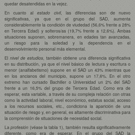
quedar desatendidas en la vejez.
En cuanto al
estado civil
, las diferencias son de nuevo
significativas, ya que en el grupo del SAD, aumenta
considerablemente la condición de viudedad (56,6% frente a 28%
en Tercera Edad) y solteros/as (19,7% frente a 12,6%). Ambas
situaciones suponen, sobremanera, en edades tan avanzadas,
un riesgo para la soledad y la dependencia en el
desenvolvimiento personal más elemental.
El
nivel de estudios
, también obtiene una diferencia significativa
en su distribución, ya que el nivel básico de lectura y escritura o
menor (analfabetismo) supone en el SAD un 43% mientras que
en los ancianos del municipio, supone un 17,6%. En el otro
extremo han cursado Bachiller o Universidad un 2% del SAD
frente a un 16,5% del grupo de Tercera Edad. Como era de
esperar, esta variable, a través de su compleja relación con otras
como la actividad laboral, nivel económico, estatus social, acceso
a los recursos sociales, etc., condiciona la aparición de una
situación de riesgo y, en general, es altamente discriminativa para
la comprensión de situaciones de necesidad social.
La
profesión
(véase la tabla 1), también resulta significativamente
diferente, como era de esperar. En el grupo del SAD la