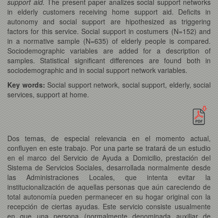
support aid.
The present paper analizes social support networks
in elderly customers receiving home support aid. Deficits in
autonomy and social support are hipothesized as triggering
factors for this service. Social support in costumers (N=152) and
in a normative sample (N=635) of elderly people is compared.
Sociodemographic variables are added for a description of
samples. Statistical significant differences are found both in
sociodemographic and in social support network variables.
Key words:
Social support network, social support, elderly, social
services, support at home.
Dos temas, de especial relevancia en el momento actual,
confluyen en este trabajo. Por una parte se tratará de un estudio
en el marco del Servicio de Ayuda a Domicilio, prestación del
Sistema de Servicios Sociales, desarrollada normalmente desde
las Administraciones Locales, que intenta evitar la
institucionalización de aquellas personas que aún careciendo de
total autonomía pueden permanecer en su hogar original con la
recepción de ciertas ayudas. Este servicio consiste usualmente
en que una persona (normalmente denominada auxiliar de