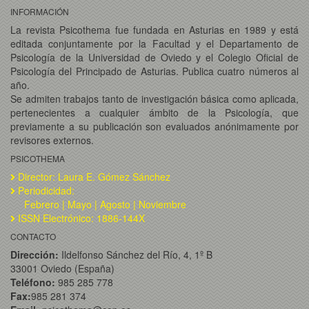
INFORMACIÓN
La revista Psicothema fue fundada en Asturias en 1989 y está
editada conjuntamente por la Facultad y el Departamento de
Psicología de la Universidad de Oviedo y el Colegio Oficial de
Psicología del Principado de Asturias. Publica cuatro números al
año.
Se admiten trabajos tanto de investigación básica como aplicada,
pertenecientes a cualquier ámbito de la Psicología, que
previamente a su publicación son evaluados anónimamente por
revisores externos.
PSICOTHEMA
Director: Laura E. Gómez Sánchez
Periodicidad:
Febrero | Mayo | Agosto | Noviembre
ISSN Electrónico: 1886-144X
CONTACTO
Dirección:
Ildelfonso Sánchez del Río, 4, 1º B
33001 Oviedo (España)
Teléfono:
985 285 778
Fax:
985 281 374