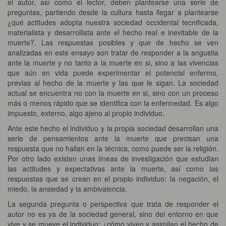
el autor, así como el lector, deben plantearse una serie de
preguntas, partiendo desde la cultura hasta llegar a plantearse
¿qué actitudes adopta nuestra sociedad occidental tecnificada,
materialista y desarrollista ante el hecho real e inevitable de la
muerte?. Las respuestas posibles y que de hecho se ven
analizadas en este ensayo son tratar de responder a la angustia
ante la muerte y no tanto a la muerte en si, sino a las vivencias
que aún en vida puede experimentar el potencial enfermo,
previas al hecho de la muerte y las que le sigan. La sociedad
actual se encuentra no con la muerte en si, sino con un proceso
más o menos rápido que se identifica con la enfermedad. Es algo
impuesto, externo, algo ajeno al propio individuo.
Ante este hecho el individuo y la propia sociedad desarrollan una
serie de pensamientos ante la muerte que precisan una
respuesta que no hallan en la técnica, como puede ser la religión.
Por otro lado existen unas líneas de investigación que estudian
las actitudes y expectativas ante la muerte, así como las
respuestas que se crean en el propio individuo: la negación, el
miedo, la ansiedad y la ambivalencia.
La segunda pregunta o perspectiva que trata de responder el
autor no es ya de la sociedad general, sino del entorno en que
vive y se mueve el individuo: ¿cómo viven y asimilan el hecho de