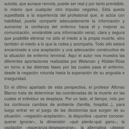
suicida, que aunque remota, puede ser real y por tanto previsible,
lo mismo que cualquier otro impulso negativo. Esta queda
supeditada a la experiencia del profesional que, si actúa con
habilidad, puede compartir adecuadamente la información y
aumentar la confianza del enfermo hacia él y mejorar su
comunicación, enviándole una información veraz, clara y segura
que posibilite eliminar no sólo el miedo a la propia muerte, sino
también el miedo a lo que la rodea y acompaña. Todo ello estará
encaminado a una aceptación y una adecuación constructiva de
la situación de enfermo terminal. Aquí el autor nos muestra las
diferentes aportaciones realizadas por Weisman y Klübler-Ross
en torno a las distintas fases por las cuales pasa el enfermo,
desde la negación rotunda hasta la superación de su angustia e
inseguridad.
En el último apartado de esta perspectiva, el profesor Alfonso
Blanco trata de determinar las coordenadas de la muerte en las
cuales el individuo se desplaza. Por un lado, el tiempo, roto por
los continuos cambios de ambiente (familia, hospital...), para
luego entrar en el juego de las dicotomías que surgen de su
situación: «negación-aceptación», la disyuntiva «querer conocer-
querer ignorar», la dimensión «qué pierdo-qué gano», la
oscilación «esperanza-desesperarse», la alternativa «desear