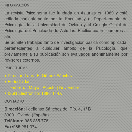
INFORMACIÓN
La revista Psicothema fue fundada en Asturias en 1989 y está
editada conjuntamente por la Facultad y el Departamento de
Psicología de la Universidad de Oviedo y el Colegio Oficial de
Psicología del Principado de Asturias. Publica cuatro números al
año.
Se admiten trabajos tanto de investigación básica como aplicada,
pertenecientes a cualquier ámbito de la Psicología, que
previamente a su publicación son evaluados anónimamente por
revisores externos.
PSICOTHEMA
Director: Laura E. Gómez Sánchez
Periodicidad:
Febrero | Mayo | Agosto | Noviembre
ISSN Electrónico: 1886-144X
CONTACTO
Dirección:
Ildelfonso Sánchez del Río, 4, 1º B
33001 Oviedo (España)
Teléfono:
985 285 778
Fax:
985 281 374