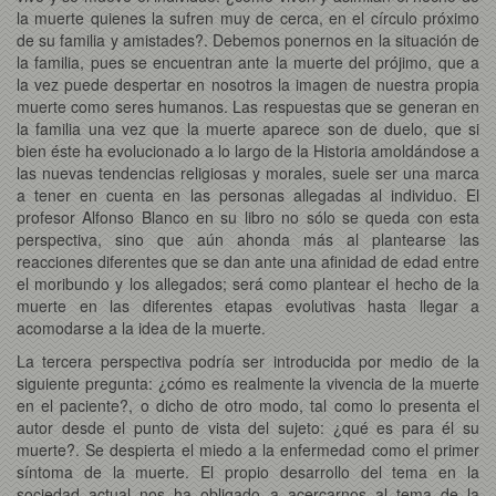
la muerte quienes la sufren muy de cerca, en el círculo próximo
de su familia y amistades?. Debemos ponernos en la situación de
la familia, pues se encuentran ante la muerte del prójimo, que a
la vez puede despertar en nosotros la imagen de nuestra propia
muerte como seres humanos. Las respuestas que se generan en
la familia una vez que la muerte aparece son de duelo, que si
bien éste ha evolucionado a lo largo de la Historia amoldándose a
las nuevas tendencias religiosas y morales, suele ser una marca
a tener en cuenta en las personas allegadas al individuo. El
profesor Alfonso Blanco en su libro no sólo se queda con esta
perspectiva, sino que aún ahonda más al plantearse las
reacciones diferentes que se dan ante una afinidad de edad entre
el moribundo y los allegados; será como plantear el hecho de la
muerte en las diferentes etapas evolutivas hasta llegar a
acomodarse a la idea de la muerte.
La tercera perspectiva podría ser introducida por medio de la
siguiente pregunta: ¿cómo es realmente la vivencia de la muerte
en el paciente?, o dicho de otro modo, tal como lo presenta el
autor desde el punto de vista del sujeto: ¿qué es para él su
muerte?. Se despierta el miedo a la enfermedad como el primer
síntoma de la muerte. El propio desarrollo del tema en la
sociedad actual nos ha obligado a acercarnos al tema de la