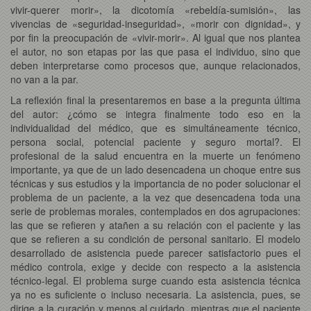
vivir-querer morir», la dicotomía «rebeldía-sumisión», las
vivencias de «seguridad-inseguridad», «morir con dignidad», y
por fin la preocupación de «vivir-morir». Al igual que nos plantea
el autor, no son etapas por las que pasa el individuo, sino que
deben interpretarse como procesos que, aunque relacionados,
no van a la par.
La reflexión final la presentaremos en base a la pregunta última
del autor: ¿cómo se integra finalmente todo eso en la
individualidad del médico, que es simultáneamente técnico,
persona social, potencial paciente y seguro mortal?. El
profesional de la salud encuentra en la muerte un fenómeno
importante, ya que de un lado desencadena un choque entre sus
técnicas y sus estudios y la importancia de no poder solucionar el
problema de un paciente, a la vez que desencadena toda una
serie de problemas morales, contemplados en dos agrupaciones:
las que se refieren y atañen a su relación con el paciente y las
que se refieren a su condición de personal sanitario. El modelo
desarrollado de asistencia puede parecer satisfactorio pues el
médico controla, exige y decide con respecto a la asistencia
técnico-legal. El problema surge cuando esta asistencia técnica
ya no es suficiente o incluso necesaria. La asistencia, pues, se
dirige a la curación y menos al cuidado, mientras que el paciente