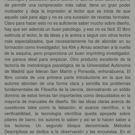
de permitir una comprensión más cabal, tiene un gran poder
motivador y deja la impresión al lector que se inicia de que
aquello vale para algo y no es una sucesión de recetas formales.
Claro para hacer esto no es suficiente saber mucho sobre diseño,
hay que ser además un buen psicólogo, y eso no es fácil. El libro
estimula al lector, le da ideas y le anima a seguir con otros textos
más especializados, que necesariamente ha de abordar en su
formación como investigador, los Kirk y Arnau acechan a la vuelta
de la esquina, pero proporciona un buen imprinting investigador,
me parece ideal para empezar. Otro producto excelente de la
factoría de metodología psicológica de la Universidad Autónoma
de Madrid que lideran San Martín y Ponsoda, enhorabuena. El
libro consta de una primera parte introductoria en la que los
autores abordan de una forma clara y sencilla los problemas
fundamentales de Filosofía de la ciencia, demostrando un sólido
dominio de estos temas tan importantes como descuidados en la
mayoría de manuales de diseño. Sin las ideas claras acerca de
cuestiones tales como la falsación, el avance científico, o la
verificabilidad, la tecnología científica queda apoyada sobre
pilares de barro, los autores lo saben y así se lo hacen saber a
los lectores. Un segundo bloque denominado Métodos
Descriptivos se dedica a la observación y las encuestas. En el