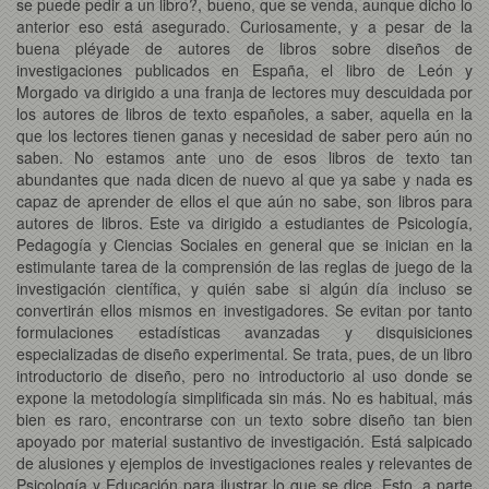
se puede pedir a un libro?, bueno, que se venda, aunque dicho lo
anterior eso está asegurado. Curiosamente, y a pesar de la
buena pléyade de autores de libros sobre diseños de
investigaciones publicados en España, el libro de León y
Morgado va dirigido a una franja de lectores muy descuidada por
los autores de libros de texto españoles, a saber, aquella en la
que los lectores tienen ganas y necesidad de saber pero aún no
saben. No estamos ante uno de esos libros de texto tan
abundantes que nada dicen de nuevo al que ya sabe y nada es
capaz de aprender de ellos el que aún no sabe, son libros para
autores de libros. Este va dirigido a estudiantes de Psicología,
Pedagogía y Ciencias Sociales en general que se inician en la
estimulante tarea de la comprensión de las reglas de juego de la
investigación científica, y quién sabe si algún día incluso se
convertirán ellos mismos en investigadores. Se evitan por tanto
formulaciones estadísticas avanzadas y disquisiciones
especializadas de diseño experimental. Se trata, pues, de un libro
introductorio de diseño, pero no introductorio al uso donde se
expone la metodología simplificada sin más. No es habitual, más
bien es raro, encontrarse con un texto sobre diseño tan bien
apoyado por material sustantivo de investigación. Está salpicado
de alusiones y ejemplos de investigaciones reales y relevantes de
Psicología y Educación para ilustrar lo que se dice. Esto, a parte