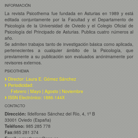
INFORMACIÓN
La revista Psicothema fue fundada en Asturias en 1989 y está
editada conjuntamente por la Facultad y el Departamento de
Psicología de la Universidad de Oviedo y el Colegio Oficial de
Psicología del Principado de Asturias. Publica cuatro números al
año.
Se admiten trabajos tanto de investigación básica como aplicada,
pertenecientes a cualquier ámbito de la Psicología, que
previamente a su publicación son evaluados anónimamente por
revisores externos.
PSICOTHEMA
Director: Laura E. Gómez Sánchez
Periodicidad:
Febrero | Mayo | Agosto | Noviembre
ISSN Electrónico: 1886-144X
CONTACTO
Dirección:
Ildelfonso Sánchez del Río, 4, 1º B
33001 Oviedo (España)
Teléfono:
985 285 778
Fax:
985 281 374