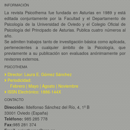
INFORMACIÓN
La revista Psicothema fue fundada en Asturias en 1989 y está
editada conjuntamente por la Facultad y el Departamento de
Psicología de la Universidad de Oviedo y el Colegio Oficial de
Psicología del Principado de Asturias. Publica cuatro números al
año.
Se admiten trabajos tanto de investigación básica como aplicada,
pertenecientes a cualquier ámbito de la Psicología, que
previamente a su publicación son evaluados anónimamente por
revisores externos.
PSICOTHEMA
Director: Laura E. Gómez Sánchez
Periodicidad:
Febrero | Mayo | Agosto | Noviembre
ISSN Electrónico: 1886-144X
CONTACTO
Dirección:
Ildelfonso Sánchez del Río, 4, 1º B
33001 Oviedo (España)
Teléfono:
985 285 778
Fax:
985 281 374