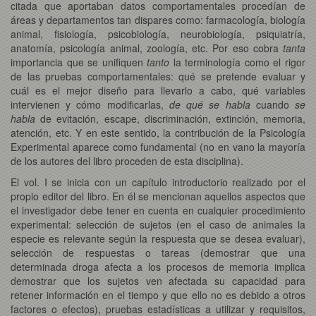
citada que aportaban datos comportamentales procedían de
áreas y departamentos tan dispares como: farmacología, biología
animal, fisiología, psicobiología, neurobiología, psiquiatría,
anatomía, psicología animal, zoología, etc. Por eso cobra
tanta
importancia que se unifiquen
tanto
la terminología como el rigor
de las pruebas comportamentales: qué se pretende evaluar y
cuál es el mejor diseño para llevarlo a cabo, qué variables
intervienen y cómo modificarlas,
de qué se habla
cuando
se
habla
de evitación, escape, discriminación, extinción, memoria,
atención, etc. Y en este sentido, la contribución de la Psicología
Experimental aparece como fundamental (no en vano la mayoría
de los autores del libro proceden de esta disciplina).
El vol. I se inicia con un capítulo introductorio realizado por el
propio editor del libro. En él se mencionan aquellos aspectos que
el investigador debe tener en cuenta en cualquier procedimiento
experimental: selección de sujetos (en el caso de animales la
especie es relevante según la respuesta que se desea evaluar),
selección de respuestas o tareas (demostrar que una
determinada droga afecta a los procesos de memoria implica
demostrar que los sujetos ven afectada su capacidad para
retener información en el tiempo y que ello no es debido a otros
factores o efectos), pruebas estadísticas a utilizar y requisitos,