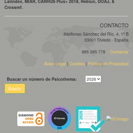
Latindex, MIAR, CARHUS Plus+ 2018, Rebiun, DOAJ, &
Crossref.
CONTACTO
Ildelfonso Sánchez del Río, 4, 1º B
33001 Oviedo · España
985 285 778
Contactar
Aviso Legal
|
Cookies
|
Política de Privacidad
Buscar un número de Psicothema:
Buscar