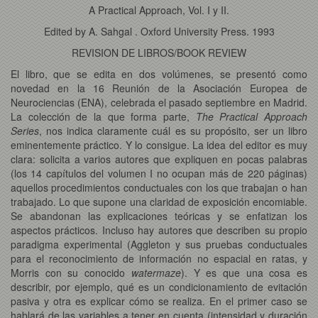
A Practical Approach, Vol. I y II.
Edited by A. Sahgal . Oxford University Press. 1993
REVISION DE LIBROS/BOOK REVIEW
El libro, que se edita en dos volúmenes, se presentó como
novedad en la 16 Reunión de la Asociación Europea de
Neurociencias (ENA), celebrada el pasado septiembre en Madrid.
La colección de la que forma parte,
The Practical Approach
Series
, nos indica claramente cuál es su propósito, ser un libro
eminentemente práctico. Y lo consigue. La idea del editor es muy
clara: solicita a varios autores que expliquen en pocas palabras
(los 14 capítulos del volumen I no ocupan más de 220 páginas)
aquellos procedimientos conductuales con los que trabajan o han
trabajado. Lo que supone una claridad de exposición encomiable.
Se abandonan las explicaciones teóricas y se enfatizan los
aspectos prácticos. Incluso hay autores que describen su propio
paradigma experimental (Aggleton y sus pruebas conductuales
para el reconocimiento de información no espacial en ratas, y
Morris con su conocido
watermaze
). Y es que una cosa es
describir, por ejemplo, qué es un condicionamiento de evitación
pasiva y otra es explicar cómo se realiza. En el primer caso se
hablará de las variables a tener en cuenta (intensidad y duración