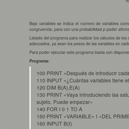
5
Bajo
variables
se indica el número de variables comu
congruencia, para con una probabilidad
p
poder afirma
Listado del programa para realizar los cálculos de los
adecuados, ya sean los pesos de las variables en cada 
Para poder ejecutar este programa basta con dispone
Programa:
100 PRINT «Después de introducir cada
110 INPUT «¿Cuántas variables tiene el
120 DIM B(A),E(A)
130 PRINT «Vaya introduciendo las satur
sujeto. Puede empezar»
140 FOR I 0 1 TO A
150 PRINT «VARIABLE» I «DEL PRIM
160 INPUT B(I)