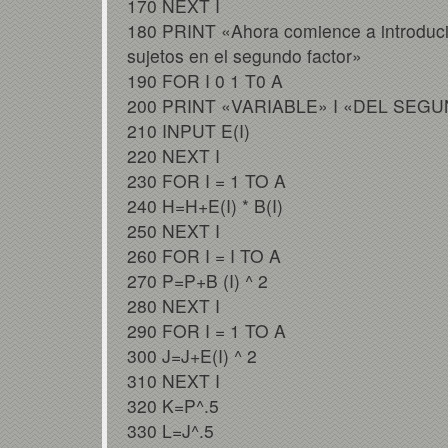
170 NEXT I
180 PRINT «Ahora comience a introducir 
sujetos en el segundo factor»
190 FOR I 0 1 T0 A
200 PRINT «VARIABLE» I «DEL SEG
210 INPUT E(I)
220 NEXT I
230 FOR I = 1 TO A
240 H=H+E(I) * B(I)
250 NEXT I
260 FOR I = I TO A
270 P=P+B (I) ^ 2
280 NEXT I
290 FOR I = 1 TO A
300 J=J+E(I) ^ 2
310 NEXT I
320 K=P^.5
330 L=J^.5