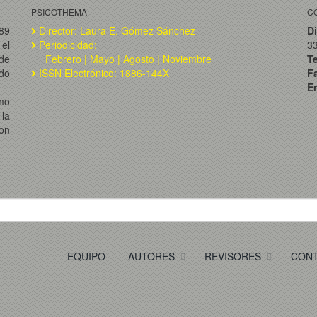
PSICOTHEMA
C
989
Director: Laura E. Gómez Sánchez
Di
el
Periodicidad:
3
de
Febrero | Mayo | Agosto | Noviembre
T
ado
ISSN Electrónico: 1886-144X
F
Em
omo
la
on
EQUIPO
AUTORES
REVISORES
CON