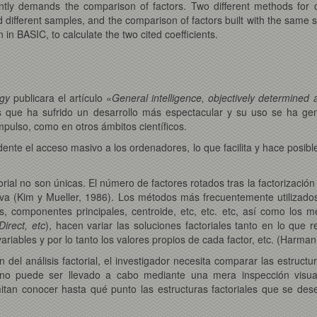
ently demands the comparison of factors. Two different methods for 
 different samples, and the comparison of factors built with the same s
n BASIC, to calculate the two cited coefficients.
ogy
publicara el artículo «
General intelligence, objectively determine
as que ha sufrido un desarrollo más espectacular y su uso se ha gene
mpulso, como en otros ámbitos científicos.
dente el acceso masivo a los ordenadores, lo que facilita y hace posib
orial no son únicas. El número de factores rotados tras la factorización
va (Kim y Mueller, 1986). Los métodos más frecuentemente utilizados
es, componentes principales, centroide, etc, etc. etc, así como los m
irect, etc
), hacen variar las soluciones factoriales tanto en lo que
variables y por lo tanto los valores propios de cada factor, etc. (Harman
del análisis factorial, el investigador necesita comparar las estruct
no puede ser llevado a cabo mediante una mera inspección visual
tan conocer hasta qué punto las estructuras factoriales que se des