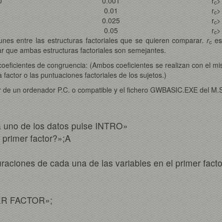
0
0.001
r
>
c
0.01
r
>
c
0.025
r
>
c
0.05
r
>
c
nes entre las estructuras factoriales que se quieren comparar.
r
es 
c
r que ambas estructuras factoriales son semejantes.
 coeficientes de congruencia: (Ambos coeficientes se realizan con el 
factor o las puntuaciones factoriales de los sujetos.)
r de un ordenador P.C. o compatible y el fichero GWBASIC.EXE del M.
 uno de los datos pulse INTRO»
 primer factor?»;A
aciones de cada una de las variables en el primer facto
ER FACTOR»;