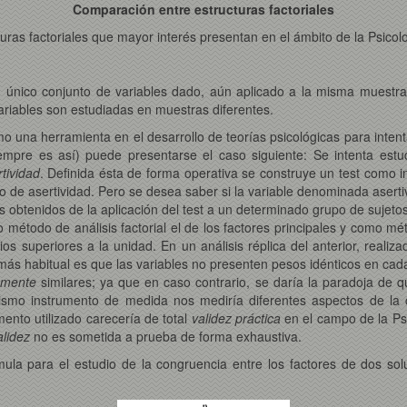
Comparación entre estructuras factoriales
ras factoriales que mayor interés presentan en el ámbito de la Psicol
ico conjunto de variables dado, aún aplicado a la misma muestra, so
riables son estudiadas en muestras diferentes.
 como una herramienta en el desarrollo de teorías psicológicas para inte
siempre es así) puede presentarse el caso siguiente: Se intenta est
tividad
. Definida ésta de forma operativa se construye un test como 
o de asertividad. Pero se desea saber si la variable denominada asertiv
ados obtenidos de la aplicación del test a un determinado grupo de sujet
mo método de análisis factorial el de los factores principales y como 
ios superiores a la unidad. En un análisis réplica del anterior, real
 más habitual es que las variables no presenten pesos idénticos en cad
amente
similares; ya que en caso contrario, se daría la paradoja de q
mismo instrumento de medida nos mediría diferentes aspectos de l
umento utilizado carecería de total
validez práctica
en el campo de la Psi
alidez
no es sometida a prueba de forma exhaustiva.
ula para el estudio de la congruencia entre los factores de dos solu