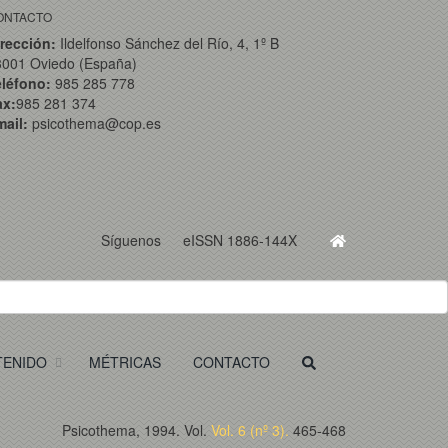
ONTACTO
rección:
Ildelfonso Sánchez del Río, 4, 1º B
3001 Oviedo (España)
eléfono:
985 285 778
ax:
985 281 374
ail:
psicothema@cop.es
Síguenos
eISSN 1886-144X
TENIDO
MÉTRICAS
CONTACTO
Psicothema, 1994. Vol.
Vol. 6 (nº 3).
465-468