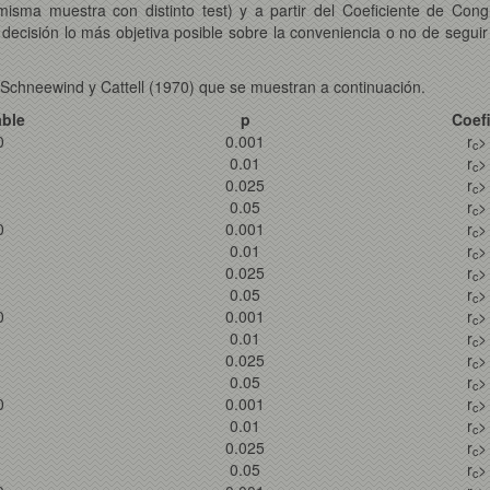
isma muestra con distinto test) y a partir del Coeficiente de Cong
a decisión lo más objetiva posible sobre la conveniencia o no de segui
 Schneewind y Cattell (1970) que se muestran a continuación.
able
p
Coef
0
0.001
r
>
c
0.01
r
>
c
0.025
r
>
c
0.05
r
>
c
0
0.001
r
>
c
0.01
r
>
c
0.025
r
>
c
0.05
r
>
c
0
0.001
r
>
c
0.01
r
>
c
0.025
r
>
c
0.05
r
>
c
0
0.001
r
>
c
0.01
r
>
c
0.025
r
>
c
0.05
r
>
c