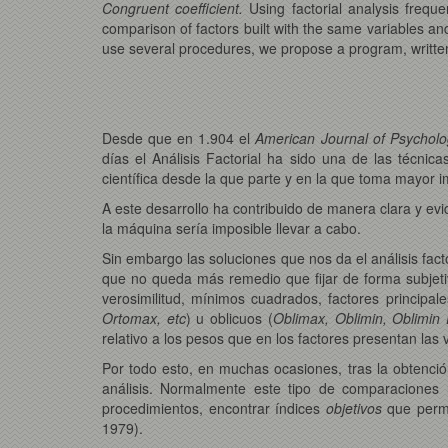
Congruent coefficient.
Using factorial analysis frequ
comparison of factors built with the same variables and
use several procedures, we propose a program, written i
Desde que en 1.904 el
American Journal of Psychol
días el Análisis Factorial ha sido una de las técnic
científica desde la que parte y en la que toma mayor i
A este desarrollo ha contribuido de manera clara y evi
la máquina sería imposible llevar a cabo.
Sin embargo las soluciones que nos da el análisis fact
que no queda más remedio que fijar de forma subjeti
verosimilitud, mínimos cuadrados, factores principal
Ortomax, etc
) u oblicuos (
Oblimax, Oblimin, Oblimin D
relativo a los pesos que en los factores presentan las 
Por todo esto, en muchas ocasiones, tras la obtención 
análisis. Normalmente este tipo de comparaciones 
procedimientos, encontrar índices
objetivos
que permi
1979).