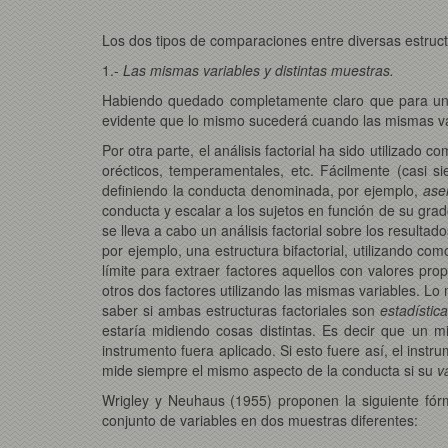
Los dos tipos de comparaciones entre diversas estructu
1.-
Las mismas variables y distintas muestras.
Habiendo quedado completamente claro que para un ún
evidente que lo mismo sucederá cuando las mismas va
Por otra parte, el análisis factorial ha sido utilizado
orécticos, temperamentales, etc. Fácilmente (casi 
definiendo la conducta denominada, por ejemplo,
aser
conducta y escalar a los sujetos en función de su grad
se lleva a cabo un análisis factorial sobre los result
por ejemplo, una estructura bifactorial, utilizando co
límite para extraer factores aquellos con valores prop
otros dos factores utilizando las mismas variables. Lo
saber si ambas estructuras factoriales son
estadístic
estaría midiendo cosas distintas. Es decir que un 
instrumento fuera aplicado. Si esto fuere así, el instr
mide siempre el mismo aspecto de la conducta si su
v
Wrigley y Neuhaus (1955) proponen la siguiente fórm
conjunto de variables en dos muestras diferentes: