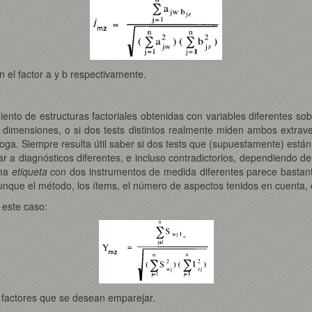
n el factor a y b respectivamente.
iento de estructuras factoriales obtenidas con variables diferentes 
 dimensiones, o si dos tests distintos realmente miden ambos extrave
oga. Siempre resulta útil saber si dos tests que (supuestamente) está
r a diagnósticos diferentes, e incluso contradictorios, dependiendo de
sma
etiqueta
con dos instrumentos de medida diferentes parece bastan
que el método, los ítems, el número de aspectos tenidos en cuenta, et
 este caso:
 factores que se desean emparejar.