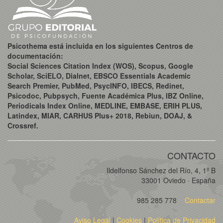
Psicothema está incluida en los siguientes Centros de
documentación:
Social Sciences Citation Index (WOS), Scopus, Google
Scholar, SciELO, Dialnet, EBSCO Essentials Academic
Search Premier, PubMed, PsycINFO, IBECS, Redinet,
Psicodoc, Pubpsych, Fuente Académica Plus, IBZ Online,
Periodicals Index Online, MEDLINE, EMBASE, ERIH PLUS,
Latindex, MIAR, CARHUS Plus+ 2018, Rebiun, DOAJ, &
Crossref.
CONTACTO
Ildelfonso Sánchez del Río, 4, 1º B
33001 Oviedo · España
985 285 778
Contactar
Aviso Legal
|
Cookies
|
Política de Privacidad