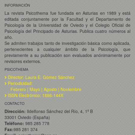
INFORMACIÓN
La revista Psicothema fue fundada en Asturias en 1989 y está
editada conjuntamente por la Facultad y el Departamento de
Psicología de la Universidad de Oviedo y el Colegio Oficial de
Psicología del Principado de Asturias. Publica cuatro números al
año.
Se admiten trabajos tanto de investigación básica como aplicada,
pertenecientes a cualquier ámbito de la Psicología, que
previamente a su publicación son evaluados anónimamente por
revisores externos.
PSICOTHEMA
Director: Laura E. Gómez Sánchez
Periodicidad:
Febrero | Mayo | Agosto | Noviembre
ISSN Electrónico: 1886-144X
CONTACTO
Dirección:
Ildelfonso Sánchez del Río, 4, 1º B
33001 Oviedo (España)
Teléfono:
985 285 778
Fax:
985 281 374