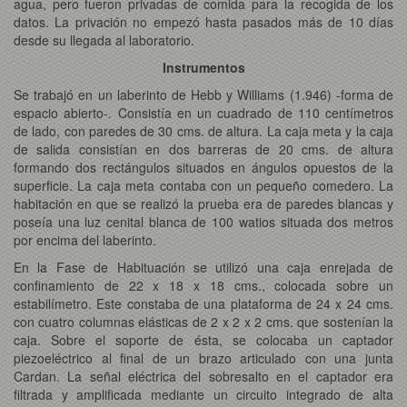
agua, pero fueron privadas de comida para la recogida de los
datos. La privación no empezó hasta pasados más de 10 días
desde su llegada al laboratorio.
Instrumentos
Se trabajó en un laberinto de Hebb y Williams (1.946) -forma de
espacio abierto-. Consistía en un cuadrado de 110 centímetros
de lado, con paredes de 30 cms. de altura. La caja meta y la caja
de salida consistían en dos barreras de 20 cms. de altura
formando dos rectángulos situados en ángulos opuestos de la
superficie. La caja meta contaba con un pequeño comedero. La
habitación en que se realizó la prueba era de paredes blancas y
poseía una luz cenital blanca de 100 watios situada dos metros
por encima del laberinto.
En la Fase de Habituación se utilizó una caja enrejada de
confinamiento de 22 x 18 x 18 cms., colocada sobre un
estabilímetro. Este constaba de una plataforma de 24 x 24 cms.
con cuatro columnas elásticas de 2 x 2 x 2 cms. que sostenían la
caja. Sobre el soporte de ésta, se colocaba un captador
piezoeléctrico al final de un brazo articulado con una junta
Cardan. La señal eléctrica del sobresalto en el captador era
filtrada y amplificada mediante un circuito integrado de alta