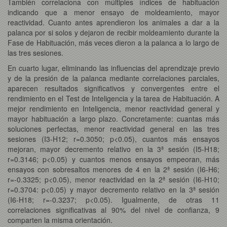
También correlaciona con múltiples índices de habituación
indicando que a menor ensayo de moldeamiento, mayor
reactividad. Cuanto antes aprendieron los animales a dar a la
palanca por si solos y dejaron de recibir moldeamiento durante la
Fase de Habituación, más veces dieron a la palanca a lo largo de
las tres sesiones.
En cuarto lugar, eliminando las influencias del aprendizaje previo
y de la presión de la palanca mediante correlaciones parciales,
aparecen resultados significativos y convergentes entre el
rendimiento en el Test de Inteligencia y la tarea de Habituación. A
mejor rendimiento en Inteligencia, menor reactividad general y
mayor habituación a largo plazo. Concretamente: cuantas más
soluciones perfectas, menor reactividad general en las tres
sesiones (I3-H12; r=0.3050; p<0.05), cuantos más ensayos
mejoran, mayor decremento relativo en la 3ª sesión (I5-H18;
r=0.3146; p<0.05) y cuantos menos ensayos empeoran, más
ensayos con sobresaltos menores de 4 en la 2ª sesión (I6-H6;
r=-0.3325; p<0.05), menor reactividad en la 2ª sesión (I6-H10;
r=0.3704: p<0.05) y mayor decremento relativo en la 3ª sesión
(I6-H18; r=-0.3237; p<0.05). Igualmente, de otras 11
correlaciones significativas al 90% del nivel de confianza, 9
comparten la misma orientación.