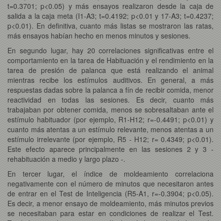
t=0.3701; p<0.05) y más ensayos realizaron desde la caja de
salida a la caja meta (I1-A3; t=0.4192; p<0.01 y 17-A3; t=0.4237;
p<0.01). En definitiva, cuanto más listas se mostraron las ratas,
más ensayos habían hecho en menos minutos y sesiones.
En segundo lugar, hay 20 correlaciones significativas entre el
comportamiento en la tarea de Habituación y el rendimiento en la
tarea de presión de palanca que está realizando el animal
mientras recibe los estímulos auditivos. En general, a más
respuestas dadas sobre la palanca a fín de recibir comida, menor
reactividad en todas las sesiones. Es decir, cuanto más
trabajaban por obtener comida, menos se sobresaltaban ante el
estímulo habituador (por ejemplo, R1-H12; r=-0.4491; p<0.01) y
cuanto más atentas a un estímulo relevante, menos atentas a un
estímulo irrelevante (por ejemplo, R5 - H12; r= 0.4349; p<0.01).
Este efecto aparece principalmente en las sesiones 2 y 3 -
rehabituación a medio y largo plazo -.
En tercer lugar, el índice de moldeamiento correlaciona
negativamente con el número de minutos que necesitaron antes
de entrar en el Test de Inteligencia (R5-A1, r=-0.3904; p<0.05).
Es decir, a menor ensayo de moldeamiento, más minutos previos
se necesitaban para estar en condiciones de realizar el Test.