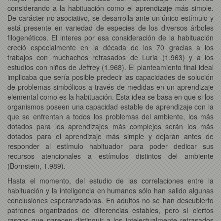
considerando a la habituación como el aprendizaje más simple.
De carácter no asociativo, se desarrolla ante un único estímulo y
está presente en variedad de especies de los diversos árboles
filogenéticos. El interes por esa consideración de la habituación
creció especialmente en la década de los 70 gracias a los
trabajos con muchachos retrasados de Luria (1.963) y a los
estudios con niños de Jeffrey (1.968). El planteamiento final ideal
implicaba que sería posible predecir las capacidades de solución
de problemas simbólicos a través de medidas en un aprendizaje
elemental como es la habituación. Esta idea se basa en que si los
organismos poseen una capacidad estable de aprendizaje con la
que se enfrentan a todos los problemas del ambiente, los más
dotados para los aprendizajes más complejos serán los más
dotados para el aprendizaje más simple y dejarán antes de
responder al estímulo habituador para poder dedicar sus
recursos atencionales a estímulos distintos del ambiente
(Bornstein, 1.989).
Hasta el momento, del estudio de las correlaciones entre la
habituación y la inteligencia en humanos sólo han salido algunas
conclusiones esperanzadoras. En adultos no se han descubierto
patrones organizados de diferencias estables, pero sí ciertos
rasgos que parecen distinguir a los intelectualmente retrasados