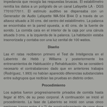
impedancia que recogía las respuestas bruscas. El estabilímetro
remitía los datos a un polígrafo de un canal Lafayette LA - DGS
77010/77011. El estímulo auditivo se dispensaba con un
Generador de Audio Lafayette WA-504 B/44 D a través de un
altavoz situado a 30 cms. del centro del estabilímetro. La palanca
se encontraba en la pared opuesta, a 40 cms. de la fuente de
sonido. La comida caía en el interior de la caja por una cánula
situada 3 cms. a la izquierda de la palanca. La habitación estaba
insonorizada y contaba con una luz cenital de 100 watios.
Diseño
Las 41 ratas recibieron primero el Test de Inteligencia en el
Laberinto de Hebb y Williams y posteriormente los
entrenamientos de Habituación y Rehabituación. No se consideró
necesario el contrabalanceo dado que en anteriores trabajos
(Rodríguez, 1.993) no habían aparecido diferencias substanciales
entre subgrupos que recibían las pruebas en distinto orden.
Procedimiento
Los sujetos fueron progresívamente privados de comida hasta
llegar al 85% de su peso corporal. A continuación se inició el
procedimiento. La fase de Laberinto se inició con unas cinco
sesiones (rango entre 4 y 7) de acostumbramiento de unos doce