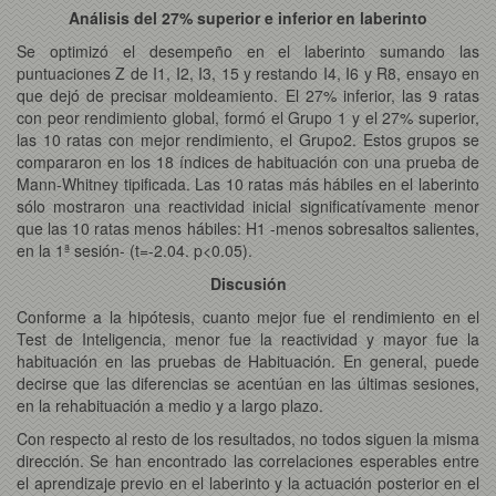
Análisis del 27% superior e inferior en laberinto
Se optimizó el desempeño en el laberinto sumando las
puntuaciones Z de I1, I2, I3, 15 y restando I4, I6 y R8, ensayo en
que dejó de precisar moldeamiento. El 27% inferior, las 9 ratas
con peor rendimiento global, formó el Grupo 1 y el 27% superior,
las 10 ratas con mejor rendimiento, el Grupo2. Estos grupos se
compararon en los 18 índices de habituación con una prueba de
Mann-Whitney tipificada. Las 10 ratas más hábiles en el laberinto
sólo mostraron una reactividad inicial significatívamente menor
que las 10 ratas menos hábiles: H1 -menos sobresaltos salientes,
en la 1ª sesión- (t=-2.04. p<0.05).
Discusión
Conforme a la hipótesis, cuanto mejor fue el rendimiento en el
Test de Inteligencia, menor fue la reactividad y mayor fue la
habituación en las pruebas de Habituación. En general, puede
decirse que las diferencias se acentúan en las últimas sesiones,
en la rehabituación a medio y a largo plazo.
Con respecto al resto de los resultados, no todos siguen la misma
dirección. Se han encontrado las correlaciones esperables entre
el aprendizaje previo en el laberinto y la actuación posterior en el