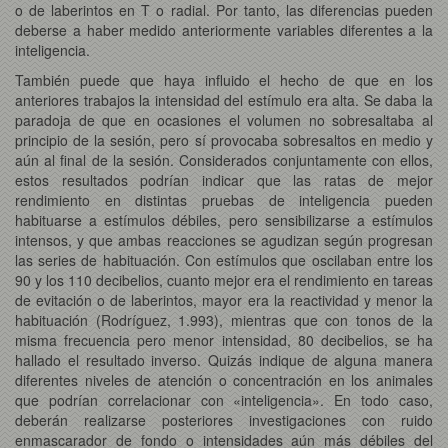
o de laberintos en T o radial. Por tanto, las diferencias pueden
deberse a haber medido anteriormente variables diferentes a la
inteligencia.
También puede que haya influido el hecho de que en los
anteriores trabajos la intensidad del estímulo era alta. Se daba la
paradoja de que en ocasiones el volumen no sobresaltaba al
principio de la sesión, pero sí provocaba sobresaltos en medio y
aún al final de la sesión. Considerados conjuntamente con ellos,
estos resultados podrían indicar que las ratas de mejor
rendimiento en distintas pruebas de inteligencia pueden
habituarse a estímulos débiles, pero sensibilizarse a estímulos
intensos, y que ambas reacciones se agudizan según progresan
las series de habituación. Con estímulos que oscilaban entre los
90 y los 110 decibelios, cuanto mejor era el rendimiento en tareas
de evitación o de laberintos, mayor era la reactividad y menor la
habituación (Rodríguez, 1.993), mientras que con tonos de la
misma frecuencia pero menor intensidad, 80 decibelios, se ha
hallado el resultado inverso. Quizás indique de alguna manera
diferentes niveles de atención o concentración en los animales
que podrían correlacionar con «inteligencia». En todo caso,
deberán realizarse posteriores investigaciones con ruido
enmascarador de fondo o intensidades aún más débiles del