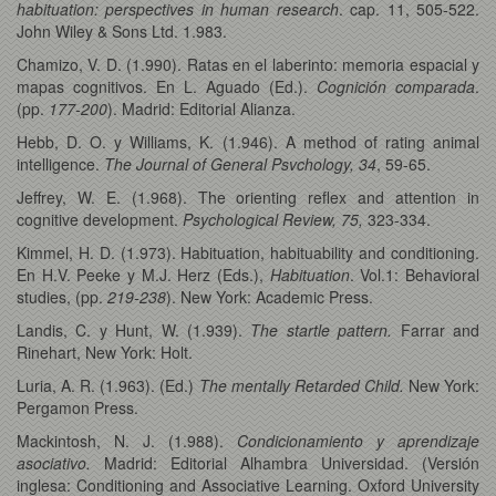
habituation: perspectives in human research
. cap. 11, 505-522.
John Wiley & Sons Ltd. 1.983.
Chamizo, V. D. (1.990). Ratas en el laberinto: memoria espacial y
mapas cognitivos. En L. Aguado (Ed.).
Cognición comparada
.
(pp.
177-200
). Madrid: Editorial Alianza.
Hebb, D. O. y Williams, K. (1.946). A method of rating animal
intelligence.
The Journal of General Psvchology, 34
, 59-65.
Jeffrey, W. E. (1.968). The orienting reflex and attention in
cognitive development.
Psychological Review, 75,
323-334.
Kimmel, H. D. (1.973). Habituation, habituability and conditioning.
En H.V. Peeke y M.J. Herz (Eds.),
Habituation
. Vol.1: Behavioral
studies, (pp.
219-238
). New York: Academic Press.
Landis, C. y Hunt, W. (1.939).
The startle pattern.
Farrar and
Rinehart, New York: Holt.
Luria, A. R. (1.963). (Ed.)
The mentally Retarded Child.
New York:
Pergamon Press.
Mackintosh, N. J. (1.988).
Condicionamiento y aprendizaje
asociativo.
Madrid: Editorial Alhambra Universidad. (Versión
inglesa: Conditioning and Associative Learning. Oxford University