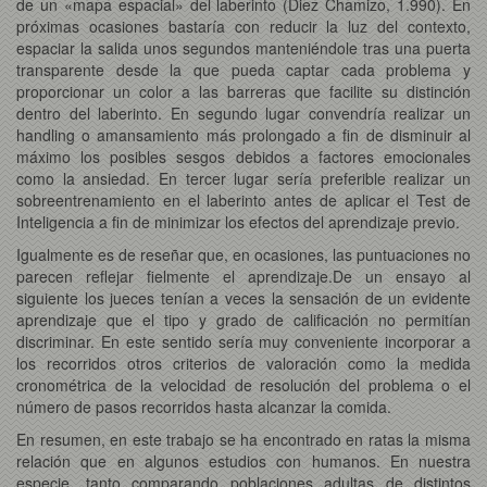
de un «mapa espacial» del laberinto (Diez Chamizo, 1.990). En
próximas ocasiones bastaría con reducir la luz del contexto,
espaciar la salida unos segundos manteniéndole tras una puerta
transparente desde la que pueda captar cada problema y
proporcionar un color a las barreras que facilite su distinción
dentro del laberinto. En segundo lugar convendría realizar un
handling o amansamiento más prolongado a fin de disminuir al
máximo los posibles sesgos debidos a factores emocionales
como la ansiedad. En tercer lugar sería preferible realizar un
sobreentrenamiento en el laberinto antes de aplicar el Test de
Inteligencia a fin de minimizar los efectos del aprendizaje previo.
Igualmente es de reseñar que, en ocasiones, las puntuaciones no
parecen reflejar fielmente el aprendizaje.De un ensayo al
siguiente los jueces tenían a veces la sensación de un evidente
aprendizaje que el tipo y grado de calificación no permitían
discriminar. En este sentido sería muy conveniente incorporar a
los recorridos otros criterios de valoración como la medida
cronométrica de la velocidad de resolución del problema o el
número de pasos recorridos hasta alcanzar la comida.
En resumen, en este trabajo se ha encontrado en ratas la misma
relación que en algunos estudios con humanos. En nuestra
especie, tanto comparando poblaciones adultas de distintos