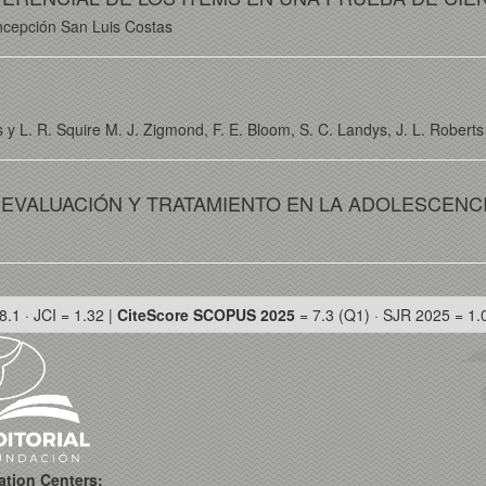
ncepción San Luis Costas
 y L. R. Squire M. J. Zigmond, F. E. Bloom, S. C. Landys, J. L. Roberts 
 EVALUACIÓN Y TRATAMIENTO EN LA ADOLESCENC
8.1 · JCI = 1.32 |
CiteScore SCOPUS 2025
= 7.3 (Q1) · SJR 2025 = 1.
ation Centers: