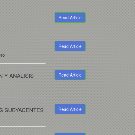
Read Article
Read Article
ero
 Y ANÁLISIS
Read Article
S SUBYACENTES
Read Article