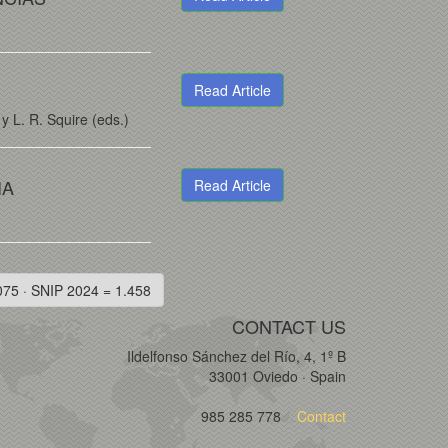
Read Article
y L. R. Squire (eds.)
IA
Read Article
075 · SNIP 2024 = 1.458
CONTACT US
Ildelfonso Sánchez del Río, 4, 1º B
33001 Oviedo · Spain
985 285 778
Contact