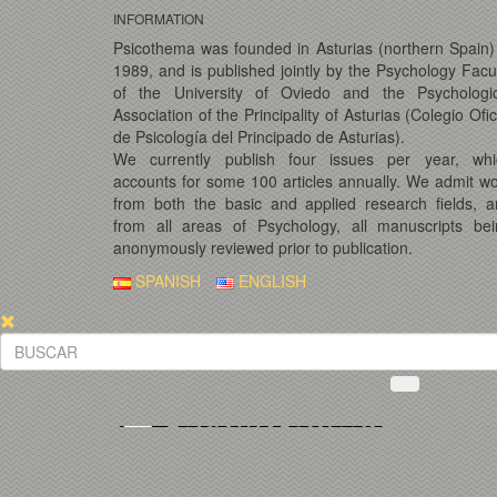
INFORMATION
Psicothema was founded in Asturias (northern Spain)
1989, and is published jointly by the Psychology Facu
of the University of Oviedo and the Psychologic
Association of the Principality of Asturias (Colegio Ofic
de Psicología del Principado de Asturias).
We currently publish four issues per year, whi
accounts for some 100 articles annually. We admit w
from both the basic and applied research fields, 
from all areas of Psychology, all manuscripts bei
anonymously reviewed prior to publication.
SPANISH
ENGLISH