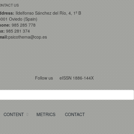
ONTACT US
ddress:
Ildelfonso Sánchez del Río, 4, 1º B
001 Oviedo (Spain)
hone:
985 285 778
ax:
985 281 374
ail:
psicothema@cop.es
Follow us
eISSN 1886-144X
CONTENT
METRICS
CONTACT