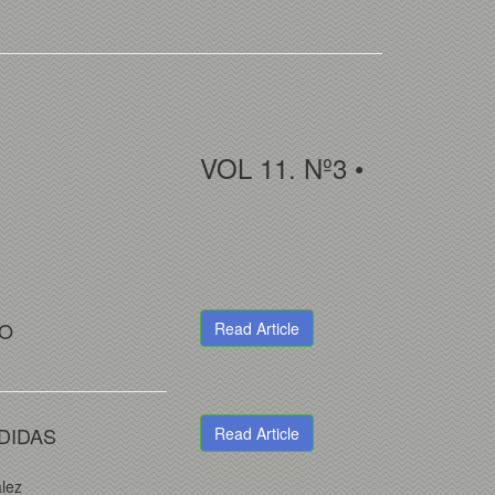
VOL 11. Nº3 •
IO
Read Article
DIDAS
Read Article
lez