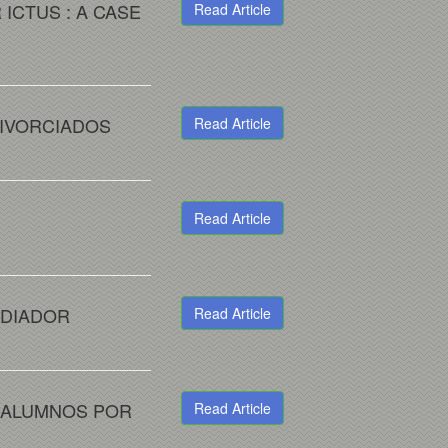
ICTUS : A CASE
Read Article
DIVORCIADOS
Read Article
Read Article
EDIADOR
Read Article
S ALUMNOS POR
Read Article