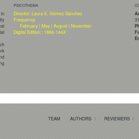
PSICOTHEMA
C
 in
Director: Laura E. Gómez Sánchez
A
lty
Frequency:
33
al
February | May | August | November
P
ial
Digital Edition:: 1886-144X
F
Em
ch
ork
and
ng
TEAM
AUTHORS
REVIEWERS