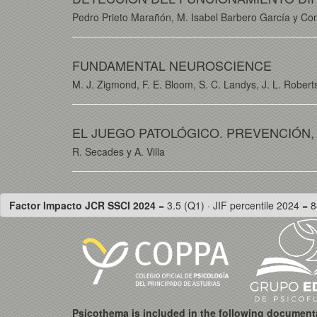
Pedro Prieto Marañón, M. Isabel Barbero García y Co
FUNDAMENTAL NEUROSCIENCE
M. J. Zigmond, F. E. Bloom, S. C. Landys, J. L. Roberts
EL JUEGO PATOLÓGICO. PREVENCIÓN,
R. Secades y A. Villa
Factor Impacto JCR SSCI 2024
= 3.5 (Q1) · JIF percentile 2024 = 8
Psicothema is included in the following document