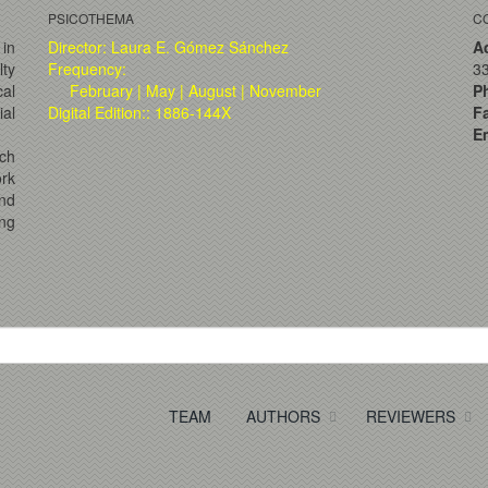
PSICOTHEMA
C
 in
Director: Laura E. Gómez Sánchez
A
lty
Frequency:
33
al
February | May | August | November
P
ial
Digital Edition:: 1886-144X
F
Em
ch
ork
and
ng
TEAM
AUTHORS
REVIEWERS