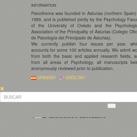
INFORMATION
Psicothema was founded in Asturias (northern Spain)
1989, and is published jointly by the Psychology Facu
of the University of Oviedo and the Psychologic
Association of the Principality of Asturias (Colegio Ofic
de Psicología del Principado de Asturias).
We currently publish four issues per year, whi
accounts for some 100 articles annually. We admit w
from both the basic and applied research fields, 
from all areas of Psychology, all manuscripts bei
anonymously reviewed prior to publication.
SPANISH
ENGLISH