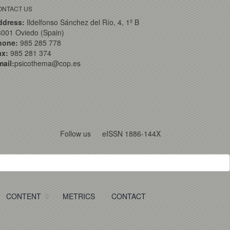
ONTACT US
ddress:
Ildelfonso Sánchez del Río, 4, 1º B
001 Oviedo (Spain)
hone:
985 285 778
ax:
985 281 374
ail:
psicothema@cop.es
Follow us
eISSN 1886-144X
CONTENT
METRICS
CONTACT