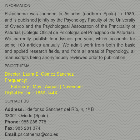
INFORMATION
Psicothema was founded in Asturias (northern Spain) in 1989,
and is published jointly by the Psychology Faculty of the University
of Oviedo and the Psychological Association of the Principality of
Asturias (Colegio Oficial de Psicología del Principado de Asturias).
We currently publish four issues per year, which accounts for
some 100 articles annually. We admit work from both the basic
and applied research fields, and from all areas of Psychology, all
manuscripts being anonymously reviewed prior to publication.
PSICOTHEMA
Director: Laura E. Gómez Sánchez
Frequency:
February | May | August | November
Digital Edition:: 1886-144X
CONTACT US
Address:
Ildelfonso Sánchez del Río, 4, 1º B
33001 Oviedo (Spain)
Phone:
985 285 778
Fax:
985 281 374
Email:
psicothema@cop.es