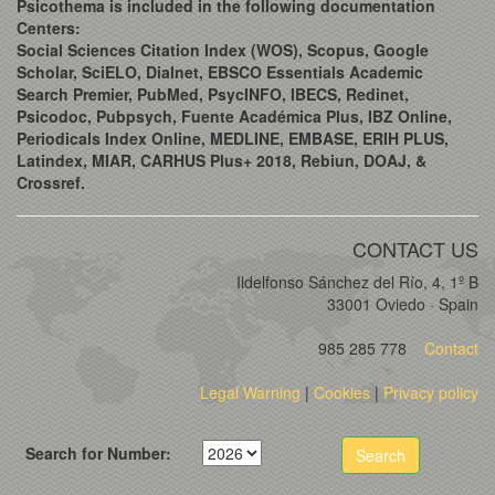
Psicothema is included in the following documentation
Centers:
Social Sciences Citation Index (WOS), Scopus, Google
Scholar, SciELO, Dialnet, EBSCO Essentials Academic
Search Premier, PubMed, PsycINFO, IBECS, Redinet,
Psicodoc, Pubpsych, Fuente Académica Plus, IBZ Online,
Periodicals Index Online, MEDLINE, EMBASE, ERIH PLUS,
Latindex, MIAR, CARHUS Plus+ 2018, Rebiun, DOAJ, &
Crossref.
CONTACT US
Ildelfonso Sánchez del Río, 4, 1º B
33001 Oviedo · Spain
985 285 778
Contact
Legal Warning
|
Cookies
|
Privacy policy
Search for Number:
Search