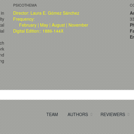
PSICOTHEMA
C
 in
Director: Laura E. Gómez Sánchez
A
lty
Frequency:
33
al
February | May | August | November
P
ial
Digital Edition:: 1886-144X
F
Em
ch
ork
and
ng
TEAM
AUTHORS
REVIEWERS