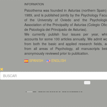
INFORMATION
Psicothema was founded in Asturias (northern Spain)
1989, and is published jointly by the Psychology Facu
of the University of Oviedo and the Psychologic
Association of the Principality of Asturias (Colegio Ofic
de Psicología del Principado de Asturias).
We currently publish four issues per year, whi
accounts for some 100 articles annually. We admit w
from both the basic and applied research fields, 
from all areas of Psychology, all manuscripts bei
anonymously reviewed prior to publication.
SPANISH
ENGLISH