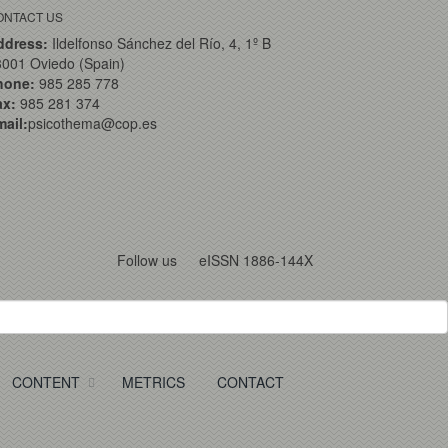
ONTACT US
ddress:
Ildelfonso Sánchez del Río, 4, 1º B
001 Oviedo (Spain)
hone:
985 285 778
ax:
985 281 374
ail:
psicothema@cop.es
Follow us
eISSN 1886-144X
CONTENT
METRICS
CONTACT