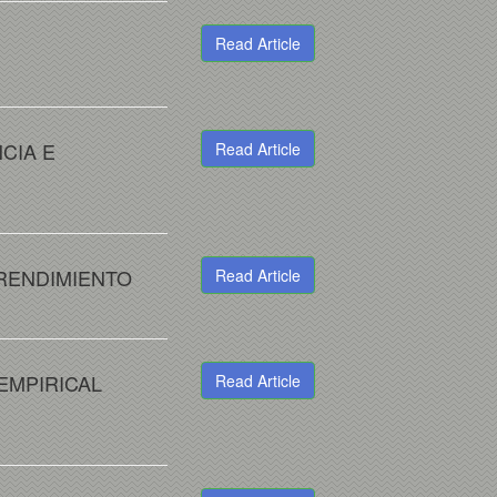
Read Article
CIA E
Read Article
RENDIMIENTO
Read Article
EMPIRICAL
Read Article