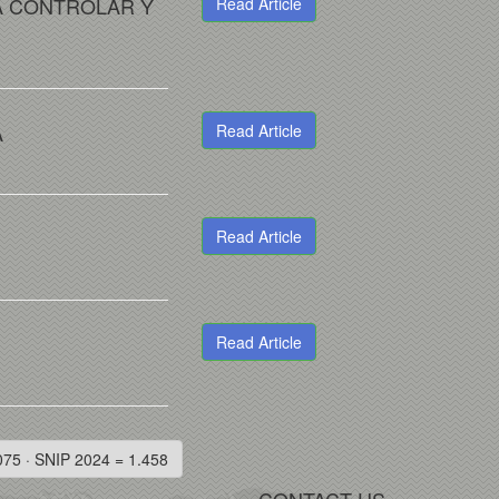
RA CONTROLAR Y
Read Article
A
Read Article
Read Article
Read Article
075 · SNIP 2024 = 1.458