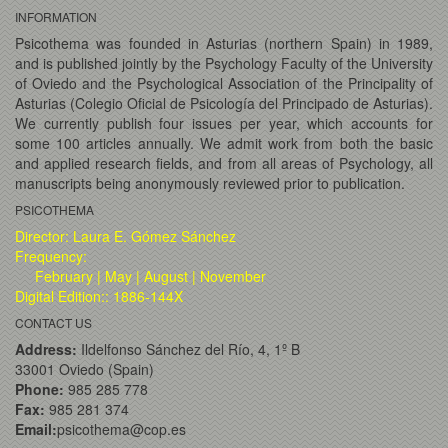
INFORMATION
Psicothema was founded in Asturias (northern Spain) in 1989,
and is published jointly by the Psychology Faculty of the University
of Oviedo and the Psychological Association of the Principality of
Asturias (Colegio Oficial de Psicología del Principado de Asturias).
We currently publish four issues per year, which accounts for
some 100 articles annually. We admit work from both the basic
and applied research fields, and from all areas of Psychology, all
manuscripts being anonymously reviewed prior to publication.
PSICOTHEMA
Director: Laura E. Gómez Sánchez
Frequency:
February | May | August | November
Digital Edition:: 1886-144X
CONTACT US
Address:
Ildelfonso Sánchez del Río, 4, 1º B
33001 Oviedo (Spain)
Phone:
985 285 778
Fax:
985 281 374
Email:
psicothema@cop.es