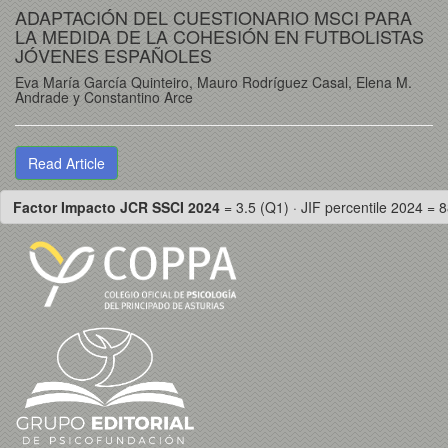
ADAPTACIÓN DEL CUESTIONARIO MSCI PARA
LA MEDIDA DE LA COHESIÓN EN FUTBOLISTAS
JÓVENES ESPAÑOLES
Eva María García Quinteiro, Mauro Rodríguez Casal, Elena M.
Andrade y Constantino Arce
Read Article
Factor Impacto JCR SSCI 2024
= 3.5 (Q1) · JIF percentile 2024 = 8