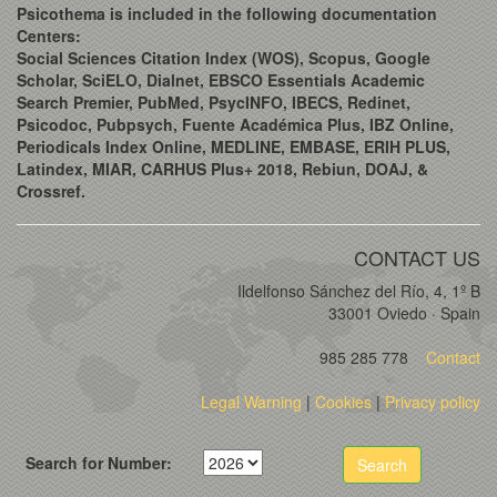
Psicothema is included in the following documentation
Centers:
Social Sciences Citation Index (WOS), Scopus, Google
Scholar, SciELO, Dialnet, EBSCO Essentials Academic
Search Premier, PubMed, PsycINFO, IBECS, Redinet,
Psicodoc, Pubpsych, Fuente Académica Plus, IBZ Online,
Periodicals Index Online, MEDLINE, EMBASE, ERIH PLUS,
Latindex, MIAR, CARHUS Plus+ 2018, Rebiun, DOAJ, &
Crossref.
CONTACT US
Ildelfonso Sánchez del Río, 4, 1º B
33001 Oviedo · Spain
985 285 778
Contact
Legal Warning
|
Cookies
|
Privacy policy
Search for Number:
Search