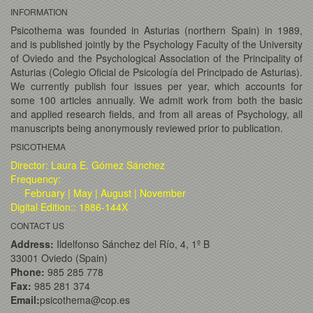
INFORMATION
Psicothema was founded in Asturias (northern Spain) in 1989,
and is published jointly by the Psychology Faculty of the University
of Oviedo and the Psychological Association of the Principality of
Asturias (Colegio Oficial de Psicología del Principado de Asturias).
We currently publish four issues per year, which accounts for
some 100 articles annually. We admit work from both the basic
and applied research fields, and from all areas of Psychology, all
manuscripts being anonymously reviewed prior to publication.
PSICOTHEMA
Director: Laura E. Gómez Sánchez
Frequency:
February | May | August | November
Digital Edition:: 1886-144X
CONTACT US
Address:
Ildelfonso Sánchez del Río, 4, 1º B
33001 Oviedo (Spain)
Phone:
985 285 778
Fax:
985 281 374
Email:
psicothema@cop.es